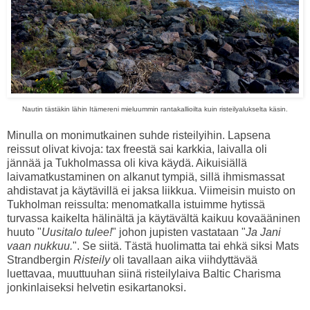
Nautin tästäkin lähin Itämereni mieluummin rantakallioilta kuin risteilyalukselta käsin.
Minulla on monimutkainen suhde risteilyihin. Lapsena
reissut olivat kivoja: tax freestä sai karkkia, laivalla oli
jännää ja Tukholmassa oli kiva käydä. Aikuisiällä
laivamatkustaminen on alkanut tympiä, sillä ihmismassat
ahdistavat ja käytävillä ei jaksa liikkua. Viimeisin muisto on
Tukholman reissulta: menomatkalla istuimme hytissä
turvassa kaikelta hälinältä ja käytävältä kaikuu kovaääninen
huuto "
Uusitalo tulee!
" johon jupisten vastataan "
Ja Jani
vaan nukkuu.
". Se siitä. Tästä huolimatta tai ehkä siksi Mats
Strandbergin
Risteily
oli tavallaan aika viihdyttävää
luettavaa, muuttuuhan siinä risteilylaiva Baltic Charisma
jonkinlaiseksi helvetin esikartanoksi.