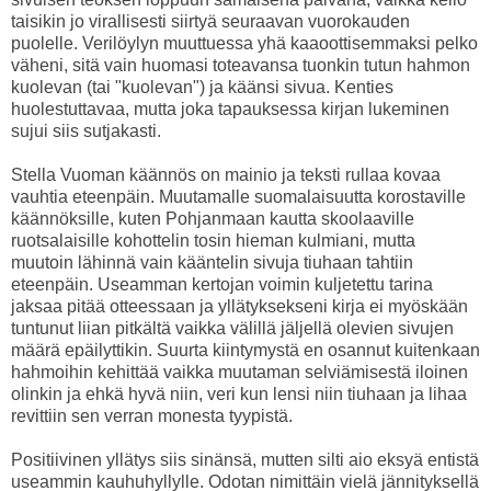
taisikin jo virallisesti siirtyä seuraavan vuorokauden
puolelle. Verilöylyn muuttuessa yhä kaaoottisemmaksi pelko
väheni, sitä vain huomasi toteavansa tuonkin tutun hahmon
kuolevan (tai "kuolevan") ja käänsi sivua. Kenties
huolestuttavaa, mutta joka tapauksessa kirjan lukeminen
sujui siis sutjakasti.
Stella Vuoman käännös on mainio ja teksti rullaa kovaa
vauhtia eteenpäin. Muutamalle suomalaisuutta korostaville
käännöksille, kuten Pohjanmaan kautta skoolaaville
ruotsalaisille kohottelin tosin hieman kulmiani, mutta
muutoin lähinnä vain kääntelin sivuja tiuhaan tahtiin
eteenpäin. Useamman kertojan voimin kuljetettu tarina
jaksaa pitää otteessaan ja yllätyksekseni kirja ei myöskään
tuntunut liian pitkältä vaikka välillä jäljellä olevien sivujen
määrä epäilyttikin. Suurta kiintymystä en osannut kuitenkaan
hahmoihin kehittää vaikka muutaman selviämisestä iloinen
olinkin ja ehkä hyvä niin, veri kun lensi niin tiuhaan ja lihaa
revittiin sen verran monesta tyypistä.
Positiivinen yllätys siis sinänsä, mutten silti aio eksyä entistä
useammin kauhuhyllylle. Odotan nimittäin vielä jännityksellä