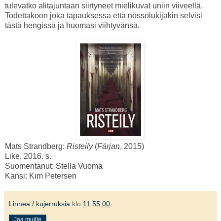
tulevatko alitajuntaan siirtyneet mielikuvat uniin viiveellä.
Todettakoon joka tapauksessa että nössölukijakin selvisi
tästä hengissä ja huomasi viihtyvänsä.
Mats Strandberg:
Risteily
(
Färjan
, 2015)
Like, 2016. s.
Suomentanut: Stella Vuoma
Kansi: Kim Petersen
Linnea / kujerruksia
klo
11.55.00
Jaa muille