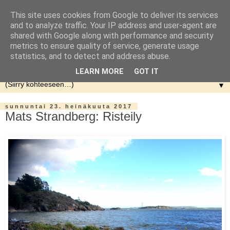
This site uses cookies from Google to deliver its services
and to analyze traffic. Your IP address and user-agent are
shared with Google along with performance and security
metrics to ensure quality of service, generate usage
statistics, and to detect and address abuse.
LEARN MORE
GOT IT
▼
sunnuntai 23. heinäkuuta 2017
Mats Strandberg: Risteily