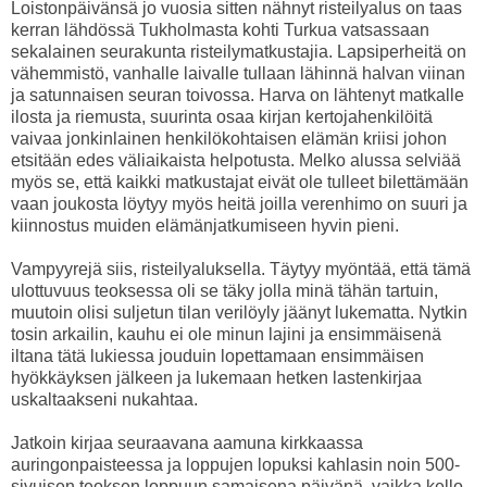
Loistonpäivänsä jo vuosia sitten nähnyt risteilyalus on taas
kerran lähdössä Tukholmasta kohti Turkua vatsassaan
sekalainen seurakunta risteilymatkustajia. Lapsiperheitä on
vähemmistö, vanhalle laivalle tullaan lähinnä halvan viinan
ja satunnaisen seuran toivossa. Harva on lähtenyt matkalle
ilosta ja riemusta, suurinta osaa kirjan kertojahenkilöitä
vaivaa jonkinlainen henkilökohtaisen elämän kriisi johon
etsitään edes väliaikaista helpotusta. Melko alussa selviää
myös se, että kaikki matkustajat eivät ole tulleet bilettämään
vaan joukosta löytyy myös heitä joilla verenhimo on suuri ja
kiinnostus muiden elämänjatkumiseen hyvin pieni.
Vampyyrejä siis, risteilyaluksella. Täytyy myöntää, että tämä
ulottuvuus teoksessa oli se täky jolla minä tähän tartuin,
muutoin olisi suljetun tilan verilöyly jäänyt lukematta. Nytkin
tosin arkailin, kauhu ei ole minun lajini ja ensimmäisenä
iltana tätä lukiessa jouduin lopettamaan ensimmäisen
hyökkäyksen jälkeen ja lukemaan hetken lastenkirjaa
uskaltaakseni nukahtaa.
Jatkoin kirjaa seuraavana aamuna kirkkaassa
auringonpaisteessa ja loppujen lopuksi kahlasin noin 500-
sivuisen teoksen loppuun samaisena päivänä, vaikka kello