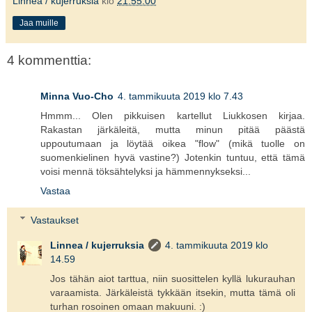
Linnea / kujerruksia
klo
21.55.00
Jaa muille
4 kommenttia:
Minna Vuo-Cho
4. tammikuuta 2019 klo 7.43
Hmmm... Olen pikkuisen kartellut Liukkosen kirjaa.
Rakastan järkäleitä, mutta minun pitää päästä
uppoutumaan ja löytää oikea "flow" (mikä tuolle on
suomenkielinen hyvä vastine?) Jotenkin tuntuu, että tämä
voisi mennä töksähtelyksi ja hämmennykseksi...
Vastaa
Vastaukset
Linnea / kujerruksia
4. tammikuuta 2019 klo
14.59
Jos tähän aiot tarttua, niin suosittelen kyllä lukurauhan
varaamista. Järkäleistä tykkään itsekin, mutta tämä oli
turhan rosoinen omaan makuuni. :)