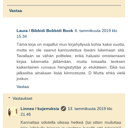
Vastaa
Laura / Bibbidi Bobbidi Book
6. tammikuuta 2019 klo
15.34
Tämä kirja on majaillut mun kirjahyllyssä kohta kaksi vuotta,
mutta en ole saanut kannustettua itseäni lukemaan sitä.
Tavallaan se vähän polttelee, enkä haluaisi omistamaani
kirjaa lukematta jättämään, mutta toisaalta teoksen
kaikenlainen runsaus hengästyttää jo etukäteen. Eikä tuo
jalkasilsa ainakaan lisää kiinnostusta :D Mutta ehkä vielä
joskus.
Vastaa
Vastaukset
Linnea / kujerruksia
13. tammikuuta 2019 klo
21.46
Kannattaa odotella oikeaa hetkeä (tai sitten muiluttaa