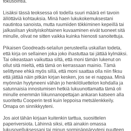
fokusointia.
Lisäksi tässä teoksessa oli todella suuri määrä eri tavoin
ällöttäviä kohtauksia. Minä haen lukukokemuksestani
nautintoa sanoista, mutta ruumiiden tökkiminen kepeillä tai
jalkasilsan yksityiskohtainen kuvaaminen eivät tuoneet sitä
minulle, olivat ne sitten vaikka kuinka hienosti sanoitettuja.
Pikaisen Goodreads-selailun perusteella uskallan todeta,
että kirja on sellainen joka joko ihastuttaa tai jättää kylmäksi.
Tai oikeastaan vaikuttaa siltä, että moni tämän lukenut on
ollut sitä mieltä, että tämä on kerrassaan mainio. Tämä
selittynee ehkä myös sillä, että moni saattaa olla niin fiksu
että jättää näin pitkän kirjan kesken, jos se ei nappaa. Minä
myönnän hyytyneeni vähän jo henkilöluettelon kohdalla ja
satunnaisia innostumisen hetkiä lukuunottamatta tämä oli
minulle enemmän liikunnanopettajan ankaran katseen alla
suoritettu Cooperin testi kuin leppoisa metsälenkkeily.
Omapa on sinnikkyyteni.
Jos aiot tähän kirjaan kuitenkin tarttua, suosittelen
paperiversiota. Lähinnä siksi, että ainakin omassa
lukusovelluksessani tai minun sorminäppäryyteni puutteen