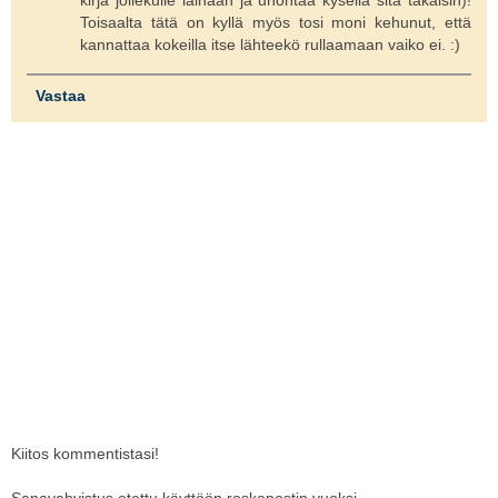
kirja jollekulle lainaan ja unohtaa kysellä sitä takaisin)!
Toisaalta tätä on kyllä myös tosi moni kehunut, että
kannattaa kokeilla itse lähteekö rullaamaan vaiko ei. :)
Vastaa
Kiitos kommentistasi!
Sanavahvistus otettu käyttöön roskapostin vuoksi,