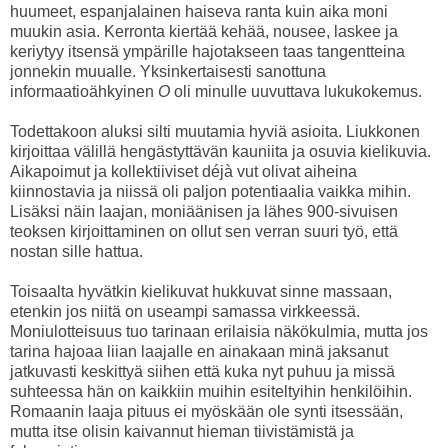
huumeet, espanjalainen haiseva ranta kuin aika moni
muukin asia. Kerronta kiertää kehää, nousee, laskee ja
keriytyy itsensä ympärille hajotakseen taas tangentteina
jonnekin muualle. Yksinkertaisesti sanottuna
informaatioähkyinen
O
oli minulle uuvuttava lukukokemus.
Todettakoon aluksi silti muutamia hyviä asioita. Liukkonen
kirjoittaa välillä hengästyttävän kauniita ja osuvia kielikuvia.
Aikapoimut ja kollektiiviset déjà vut olivat aiheina
kiinnostavia ja niissä oli paljon potentiaalia vaikka mihin.
Lisäksi näin laajan, moniäänisen ja lähes 900-sivuisen
teoksen kirjoittaminen on ollut sen verran suuri työ, että
nostan sille hattua.
Toisaalta hyvätkin kielikuvat hukkuvat sinne massaan,
etenkin jos niitä on useampi samassa virkkeessä.
Moniulotteisuus tuo tarinaan erilaisia näkökulmia, mutta jos
tarina hajoaa liian laajalle en ainakaan minä jaksanut
jatkuvasti keskittyä siihen että kuka nyt puhuu ja missä
suhteessa hän on kaikkiin muihin esiteltyihin henkilöihin.
Romaanin laaja pituus ei myöskään ole synti itsessään,
mutta itse olisin kaivannut hieman tiivistämistä ja