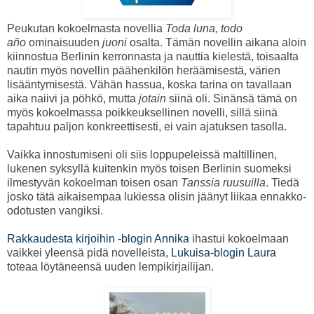
Peukutan kokoelmasta novellia
Toda luna, todo
año
ominaisuuden
juoni
osalta. Tämän novellin aikana aloin
kiinnostua Berlinin kerronnasta ja nauttia kielestä, toisaalta
nautin myös novellin päähenkilön heräämisestä, värien
lisääntymisestä. Vähän hassua, koska tarina on tavallaan
aika naiivi ja pöhkö, mutta
jotain
siinä oli. Sinänsä tämä on
myös kokoelmassa poikkeuksellinen novelli, sillä siinä
tapahtuu paljon konkreettisesti, ei vain ajatuksen tasolla.
Vaikka innostumiseni oli siis loppupeleissä maltillinen,
lukenen syksyllä kuitenkin myös toisen Berlinin suomeksi
ilmestyvän kokoelman toisen osan
Tanssia ruusuilla
. Tiedä
josko tätä aikaisempaa lukiessa olisin jäänyt liikaa ennakko-
odotusten vangiksi.
Rakkaudesta kirjoihin -blogin Annika
ihastui kokoelmaan
vaikkei yleensä pidä novelleista,
Lukuisa-blogin Laura
toteaa löytäneensä uuden lempikirjailijan.