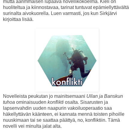
mutta äärimmäisen lupaava novellikokoelma. Kieli on
huoliteltua ja kiinnostavaa, tarinat tuntuvat epämiellyttävältä
surinalta aivokuorella. Luen varmasti, jos kun Sirkjärvi
kirjoittaa lisää.
Novelleista peukutan jo mainitsemaani
Ullan ja Banskun
tuhoa
ominaisuuden
konflikti
osalta. Sisarusten ja
lapsenvahdin uuden naapurin vakoiluoperaatio saa
häkellyttävän käänteen, ei kannata mennä toisten pihoille
nuuskimaan tai se saattaa päättyä, no, konfliktiin. Tämä
novelli vei minulta jalat alta.