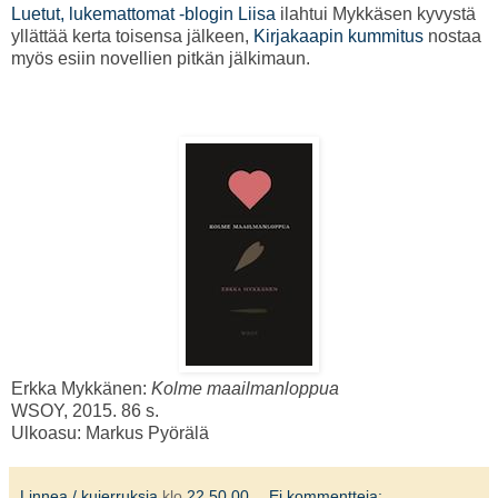
Luetut, lukemattomat -blogin Liisa
ilahtui Mykkäsen kyvystä
yllättää kerta toisensa jälkeen,
Kirjakaapin kummitus
nostaa
myös esiin novellien pitkän jälkimaun.
Erkka Mykkänen:
Kolme maailmanloppua
WSOY, 2015. 86 s.
Ulkoasu: Markus Pyörälä
Linnea / kujerruksia
klo
22.50.00
Ei kommentteja: