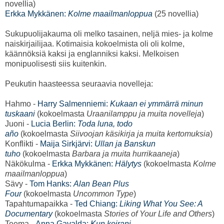
novellia)
Erkka Mykkänen:
Kolme maailmanloppua
(25 novellia)
Sukupuolijakauma oli melko tasainen, neljä mies- ja kolme
naiskirjailijaa. Kotimaisia kokoelmista oli oli kolme,
käännöksiä kaksi ja englanniksi kaksi. Melkoisen
monipuolisesti siis kuitenkin.
Peukutin haasteessa seuraavia novelleja:
Hahmo -
Harry Salmenniemi:
Kukaan ei ymmärrä minun
tuskaani
(kokoelmasta
Uraanilamppu ja muita novelleja
)
Juoni -
Lucia Berlin:
Toda luna, todo
año
(kokoelmasta
Siivoojan käsikirja ja muita kertomuksia
)
Konflikti -
Maija Sirkjärvi:
Ullan ja Banskun
tuho
(kokoelmasta
Barbara ja muita hurrikaaneja
)
Näkökulma -
Erkka Mykkänen:
Hälytys
(kokoelmasta
Kolme
maailmanloppua
)
Sävy -
Tom Hanks:
Alan Bean Plus
Four
(kokoelmasta
Uncommon Type
)
Tapahtumapaikka -
Ted Chiang:
Liking What You See: A
Documentary
(kokoelmasta
Stories of Your Life and Others
)
Teema -
Anna Gavalda:
Kun koirani