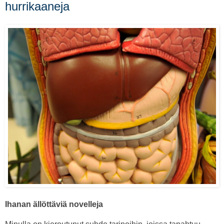
hurrikaaneja
Ihanan ällöttäviä novelleja