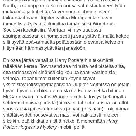
North, joka nappaa jo kohtaloonsa valmistautuneen tytön
mukaansa ja kuljettaa Nevermooriin, ihmeelliseen
taikamaailmaan. Jupiter väittää Morriganilla olevan
ihmeellisiä kykyjä ja ilmoittaa tämän siksi Wundrous
Societyn koetuksiin. Morrigan viihtyy uudessa
asuinpaikassaan erinomaisesti ja saa ystäviä, mutta kokee
silti syvää epävarmuutta pelätessään olevansa kelvoton
liittymään hämmästyttävään järjestöön.
En osaa jättää vertailua Harry Pottereihin tekemättä
tälläkään kertaa. Townsend saa minulta heti pisteitä siitä,
että tarinassa ei sinänsä ole koulua saati varsinaisia
velhoja. Tapahtumat kuitenkin käynnistyvät
yksitoistavuotissyntymäpäivänä, Jupiter Northissa on jotain
hyvin, hyvin dumbledoremaista (ja Fenissä ehkä hitunen
McGarmiwaa) ja pahis-Wundersmithiltä löytyy kieltämättä
voldemortmaisia piirteitä (nimeä ei tahdota lausua, on ollut
vuosikausia piileskelemässä ja näin pois päin). Toki nämä
yhtäläisyydet nousevat varmasti voimakkaasti mieleen
siksikin, että klikkailen tällä hetkellä menemään
Harry
Potter: Hogwarts Mystery
-mobiilipeliä.