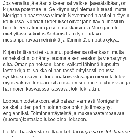
Jos vertailut jätetään sikseen tai vaikkei jätettäisikään, on
kirjassa potentiaalia. Se käynnistyi hieman hitaasti, mutta
Morriganin päästessä viimein Nevermooriin asti olin täysin
koukussa. Kohdatut koetukset olivat jännittäviä, ihastuin
hotelli Deucalioniin ja sen asukkaisiin ja Morrigan oli
miellyttävä sekoitus Addams Familyn Fridayn
mustanpuhuvaa meininkiä ja lämmintä empatiakykyä.
Kirjan brittikansi ei kutsunut puoleensa ollenkaan, mutta
onneksi olin jo nähnyt suomalaisen version ja viehättynyt
siitä. Oman painokseni kansi vaikutti lähinnä hupsulta
lastenkirjalta, vaikka olihan tässä erityisesti lopussa
synkkiäkin sävyjä. Todennäköisesti sarjan meininki tulee
myös vakavoitumaan, sillä osia on suunniteltu yhdeksän ja
hahmojen kasvaessa kasvavat toki lukijatkin.
Loppuun todettakoon, että palaan varmasti Morriganin
seikkailuiden pariin, toinen osa onkin jo ilmestynyt
englanniksi. Toiminnantäyteistä ja mukaansatempaavaa
(nuorten)fantasiaa lukee aina ilokseen.
HelMet-haasteesta kuittaan kohdan
kirjassa on lohikäärme
,