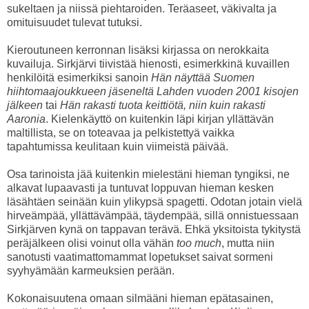
sukeltaen ja niissä piehtaroiden. Teräaseet, väkivalta ja
omituisuudet tulevat tutuksi.
Kieroutuneen kerronnan lisäksi kirjassa on nerokkaita
kuvailuja. Sirkjärvi tiivistää hienosti, esimerkkinä kuvaillen
henkilöitä esimerkiksi sanoin
Hän näyttää Suomen
hiihtomaajoukkueen jäseneltä Lahden vuoden 2001 kisojen
jälkeen
tai
Hän rakasti tuota keittiötä, niin kuin rakasti
Aaronia
. Kielenkäyttö on kuitenkin läpi kirjan yllättävän
maltillista, se on toteavaa ja pelkistettyä vaikka
tapahtumissa keulitaan kuin viimeistä päivää.
Osa tarinoista jää kuitenkin mielestäni hieman tyngiksi, ne
alkavat lupaavasti ja tuntuvat loppuvan hieman kesken
läsähtäen seinään kuin ylikypsä spagetti. Odotan jotain vielä
hirveämpää, yllättävämpää, täydempää, sillä onnistuessaan
Sirkjärven kynä on tappavan terävä. Ehkä yksitoista tykitystä
peräjälkeen olisi voinut olla vähän
too much
, mutta niin
sanotusti vaatimattomammat lopetukset saivat sormeni
syyhyämään karmeuksien perään.
Kokonaisuutena omaan silmääni hieman epätasainen,