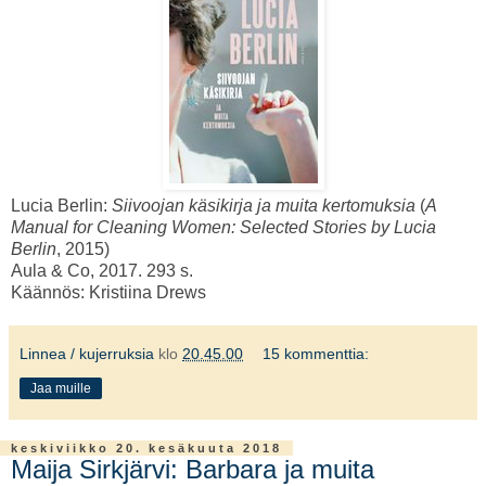
Lucia Berlin:
Siivoojan käsikirja ja muita kertomuksia
(
A
Manual for Cleaning Women: Selected Stories by Lucia
Berlin
, 2015)
Aula & Co, 2017. 293 s.
Käännös: Kristiina Drews
Linnea / kujerruksia
klo
20.45.00
15 kommenttia:
Jaa muille
keskiviikko 20. kesäkuuta 2018
Maija Sirkjärvi: Barbara ja muita