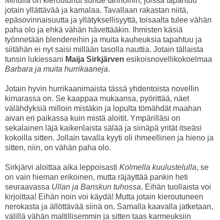
Minulla on kieroutunut suhde tarinoihin, joissa tapahtuu
jotain yllättävää ja kamalaa. Tavallaan rakastan niitä,
epäsovinnaisuutta ja yllätyksellisyyttä, toisaalta tulee vähän
paha olo ja ehkä vähän hävettääkin. Ihmisten käsiä
työnnetään blendereihin ja muita kauheuksia tapahtuu ja
siitähän ei nyt saisi millään tasolla nauttia. Jotain tällaista
tunsin lukiessani
Maija Sirkjärven
esikoisnovellikokoelmaa
Barbara ja muita hurrikaaneja
.
Jotain hyvin hurrikaanimaista tässä yhdentoista novellin
kimarassa on. Se kaappaa mukaansa, pyörittää, näet
välähdyksiä milloin mistäkin ja lopulta tömähdät maahan
aivan eri paikassa kuin mistä aloitit. Ympärilläsi on
sekalainen läjä kaikenlaista sälää ja siinäpä yrität itseäsi
kokoilla sitten. Jollain tavalla kyyti oli ihmeellinen ja hieno ja
sitten, niin, on vähän paha olo.
Sirkjärvi aloittaa aika leppoisasti
Kolmella kuulustelulla
, se
on vain hieman erikoinen, mutta räjäyttää pankin heti
seuraavassa
Ullan ja Banskun tuhossa
. Eihän tuollaista voi
kirjoittaa! Eihän noin voi käydä! Mutta jotain kieroutuneen
nerokasta ja ällöttävää siinä on. Samalla kaavalla jatketaan,
välillä vähän maltillisemmin ja sitten taas karmeuksiin