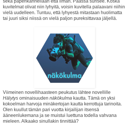
sekä paperikannellaan että ilman. Päässä surisee. Koska
kuvitelmat olivat niin lyhyitä, voisin kuvitella palaavani niihin
vielä uudelleen. Tuntuu, että lyhyestä mitastaan huolimatta
tai juuri siksi niissä on vielä paljon pureksittavaa jäljellä.
Viimeinen novellihaasteen peukutus lähtee novellille
Hälytys
ominaisuuden
näkökulma
kautta. Tämä on yksi
kokoelman harvoja minäkertojan kautta kerrottuja tarinoita.
Olen kuullut tämän pari vuotta kirjailijan itsensä
ääneenlukemana ja se muistui luettuna todella vahvana
mieleen. Alkaako sinullakin tinnittää?