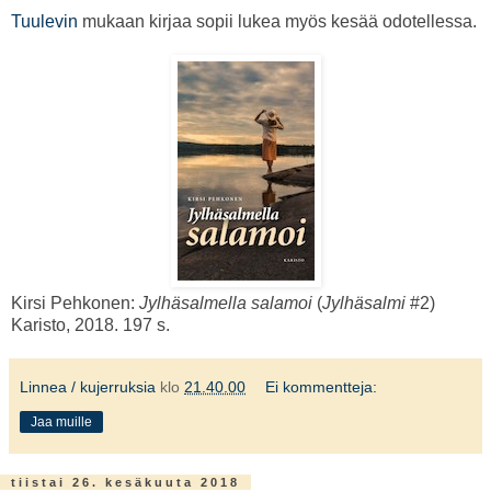
Tuulevin
mukaan kirjaa sopii lukea myös kesää odotellessa.
Kirsi Pehkonen:
Jylhäsalmella salamoi
(
Jylhäsalmi
#2)
Karisto, 2018. 197 s.
Linnea / kujerruksia
klo
21.40.00
Ei kommentteja:
Jaa muille
tiistai 26. kesäkuuta 2018