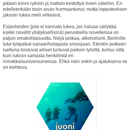
pääsin kiinni rytmiin ja maltoin keskittyä rivien väleihin. En
edelleenkään tosin aivan hurmaantunut, mutta lopputeoksen
jaksoin lukea mieli virkeänä.
Esipuheiden (jota ei kannata lukea, jos haluaa säilyttää
kaikki novellit yllätyksellisinä) perusteella novelleissa on
paljon omakohtaisuutta. Neljä poikaa, alkoholismi, Berlinille
tutut työpaikat sairaanhoitajasta siivoojaan. Etenkin putkeen
luettuna toistuvat aiheet tuntuvat paikoin tylsiltä, tuntuu siltä
kuin lukisin samasta henkilöstä eri
rinnakkaisuniversumeissa. Ehkä näin onkin ja ajatuksena se
on kiehtova.