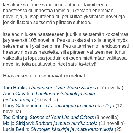
kesäkuussa innoissani ilmoittautunut. Tavoitteena
haasteessa oli innostaa ihmisiä lukemaan enemmän
novelleja ja lisäpiirteenä oli peukuttaa yksittäisiä novelleja
jonkin listatun seitsemän piirteen suhteen.
Itse ehdin lukea haasteeseen juurikin seitsemän kokoelmaa
ja yhteensä 105 novellia. Peukutuksia sain siis tehtyä myös
seitsemän eli yksi per piirre. Peukuttaminen oli ehdottomasti
haastavin osuus haastetta, sillä piirteen valitseminen tuntui
vaikealta ja lopussa jouduin erikseen miettimään valittavaa
novellia, jotta puuttuvat piirteet saisi täytettyä.
Haasteeseen luin seuraavat kokoelmat:
Tom Hanks:
Uncommon Type: Some Stories
(17 novellia)
Anna Gavalda:
Lohikäärmetatuointi ja muita
pintanaarmuja
(7 novellia)
Harry Salmenniemi:
Uraanilamppu ja muita novellej
a
(12
novellia)
Ted Chiang:
Stories of Your Life and Others
(8 novellia)
Maija Sirkjärvi:
Barbara ja muita hurrikaaneja
(11 novellia)
Lucia Berlin:
Siivoojan käsikirja ja muita kertomuksia
(25