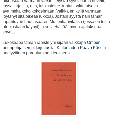
oikeastaan varmaan varsin tietystä) syystä tämä novelli,
jossa kirjailija, niin, tuskastelee, tuntui jonkinlaiselta
avaimelta koko kokoelmaan (vaikka en kyllä varmaan
löytänyt sitä oikeaa lukkoa). Jostain syystä näin tämän
tapahtuvan Lauttasaaren Mutterikahvilassa (jossa en tosin
ole koskaan käynyt) ja se viehättää minua ajatuksena
kovasti.
Lukekaapa tämän räpistelyni sijaan vaikkapa
Ompun
perinpohjaisempi kirjoitus
tai
Kiiltomadon Paavo Kässin
analyyttinen pureutuminen teokseen.