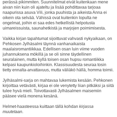
perässä pikimmiten. Suunnitelmat eivät kuitenkaan mene
aivan niin kuin oli ajateltu ja lisää pohdittavaa tarjoaa
naapurissa asuva Vili, jonka puuhista ja aikeista Anna ei
oikein ota selvää. Vähissä ovat kuitenkin lopulta ne
ongelmat, joihin ei saa edes hetkellistä helpotusta
uimareissuista, saunahetkistä ja marjojen poimimisesta.
Vaikka kirjan tapahtumat sijoittuvat vahvasti nykyaikaan, on
Pehkosen Jylhäsalmi täynnä vanhanaikaista
maalaisromantiikkaa. Edellisen osan luin viime vuoden
juhannuksena mökillä ja se oli sinne täydellinen
seuralainen, mutta kyllä toisen osan hupsu romantiikka
kelpasi kaupunkioloihinkin. Klassisuudesta seuraa tosin
tietty ennalta-arvattavuus, mutta väliäkö hällä, homma toimii.
Jylhäsalmi-sarja on mahtavaa lukemista kesään. Pehkonen
kirjoittaa vetävästi, kirjaa ei ole venytetty liian pitkäksi ja siitä
tulee hyvä mieli. Toivottavasti Jylhäsalmen maisemiin
pääsee vielä monena kesänä.
Helmet-haasteessa kuittaan tällä kohdan
kirjassa
muutetaan
.