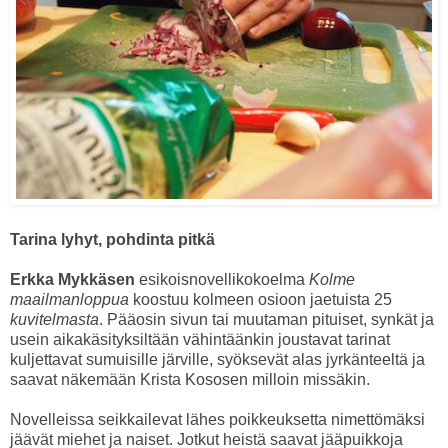
Tarina lyhyt, pohdinta pitkä
Erkka Mykkäsen
esikoisnovellikokoelma
Kolme
maailmanloppua
koostuu kolmeen osioon jaetuista 25
kuvitelmasta
. Pääosin sivun tai muutaman pituiset, synkät ja
usein aikakäsityksiltään vähintäänkin joustavat tarinat
kuljettavat sumuisille järville, syöksevät alas jyrkänteeltä ja
saavat näkemään Krista Kososen milloin missäkin.
Novelleissa seikkailevat lähes poikkeuksetta nimettömäksi
jäävät miehet ja naiset. Jotkut heistä saavat jääpuikkoja