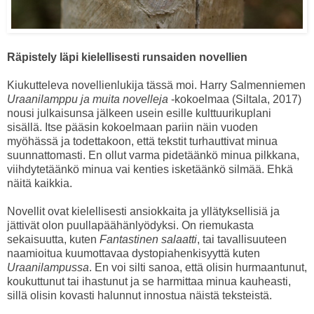
Räpistely läpi kielellisesti runsaiden novellien
Kiukutteleva novellienlukija tässä moi. Harry Salmenniemen
Uraanilamppu ja muita novelleja
-kokoelmaa (Siltala, 2017)
nousi julkaisunsa jälkeen usein esille kulttuurikuplani
sisällä. Itse pääsin kokoelmaan pariin näin vuoden
myöhässä ja todettakoon, että tekstit turhauttivat minua
suunnattomasti. En ollut varma pidetäänkö minua pilkkana,
viihdytetäänkö minua vai kenties isketäänkö silmää. Ehkä
näitä kaikkia.
Novellit ovat kielellisesti ansiokkaita ja yllätyksellisiä ja
jättivät olon puullapäähänlyödyksi. On riemukasta
sekaisuutta, kuten
Fantastinen salaatti
, tai tavallisuuteen
naamioitua kuumottavaa dystopiahenkisyyttä kuten
Uraanilampussa
. En voi silti sanoa, että olisin hurmaantunut,
koukuttunut tai ihastunut ja se harmittaa minua kauheasti,
sillä olisin kovasti halunnut innostua näistä teksteistä.