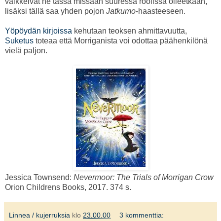
vaikkeivät ne tässä missään suuressa roolissa olleetkaan,
lisäksi tällä saa yhden pojon
Jatkumo
-haasteeseen.
Yöpöydän kirjoissa
kehutaan teoksen ahmittavuutta,
Suketus
toteaa että Morriganista voi odottaa päähenkilönä
vielä paljon.
Jessica Townsend:
Nevermoor: The Trials of Morrigan Crow
Orion Childrens Books, 2017. 374 s.
Linnea / kujerruksia
klo
23.00.00
3 kommenttia: