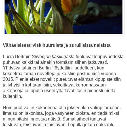
Vähäeleisesti viskihuuruista ja surullisista naisista
Lucia Berlinin
Siivoojan käsikirjasta
tuntuivat loppuvuodesta
puhuvan kaikki tai ainakin törmäsin siihen jatkuvasti.
Yhdysvaltalainen Berlin "löydettiin" uudelleen, kun
kokoelma tämän novelleja julkaistiin postuumisti vuonna
2015. Pienieleiset novellit pureutuvat elämän kipupisteisiin
ja lyhyisiin kohtaamisiin, sekoittavat kerronnassaan
aikatasoja ja lopulta usein yllättävät, tosin pienesti mutta
kuitenkin.
Noin puoliväliin kokoelmaa olin jokseenkin välinpitämätön.
Ilmaisu on lakonista, jopa väsyneen oloista, en tiedä miksi
minun pitäisi innostua näistä. Samat aiheet tuntuvat
toistuvan, toistuvan ja toistuvan. Lopulta jotain naksahti,