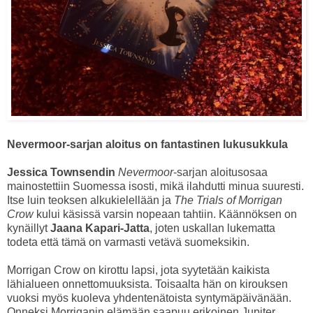
Nevermoor-sarjan aloitus on fantastinen lukusukkula
Jessica Townsendin
Nevermoor
-sarjan aloitusosaa
mainostettiin Suomessa isosti, mikä ilahdutti minua suuresti.
Itse luin teoksen alkukielellään ja
The Trials of Morrigan
Crow
kului käsissä varsin nopeaan tahtiin. Käännöksen on
kynäillyt
Jaana Kapari-Jatta
, joten uskallan lukematta
todeta että tämä on varmasti vetävä suomeksikin.
Morrigan Crow on kirottu lapsi, jota syytetään kaikista
lähialueen onnettomuuksista. Toisaalta hän on kirouksen
vuoksi myös kuoleva yhdentenätoista syntymäpäivänään.
Onneksi Morriganin elämään saapuu erikoinen Jupiter