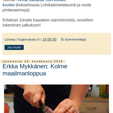
kuolee
(kokoelmasta
Lohikäärmetatuointi ja muita
pintanaarmuja
)
Kiitokset Juhalle haasteen isännöinnistä, novellien
lukeminen jatkukoon!
Linnea / kujerruksia
klo
19.00.00
Ei kommentteja:
Jaa muille
sunnuntai 24. kesäkuuta 2018
Erkka Mykkänen: Kolme
maailmanloppua