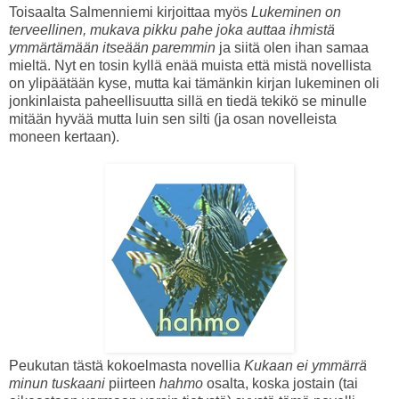
Toisaalta Salmenniemi kirjoittaa myös
Lukeminen on
terveellinen, mukava pikku pahe joka auttaa ihmistä
ymmärtämään itseään paremmin
ja siitä olen ihan samaa
mieltä. Nyt en tosin kyllä enää muista että mistä novellista
on ylipäätään kyse, mutta kai tämänkin kirjan lukeminen oli
jonkinlaista paheellisuutta sillä en tiedä tekikö se minulle
mitään hyvää mutta luin sen silti (ja osan novelleista
moneen kertaan).
Peukutan tästä kokoelmasta novellia
Kukaan ei ymmärrä
minun tuskaani
piirteen
hahmo
osalta, koska jostain (tai