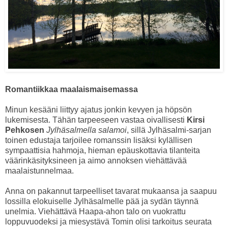
Romantiikkaa maalaismaisemassa
Minun kesääni liittyy ajatus jonkin kevyen ja höpsön
lukemisesta. Tähän tarpeeseen vastaa oivallisesti
Kirsi
Pehkosen
Jylhäsalmella salamoi
, sillä Jylhäsalmi-sarjan
toinen edustaja tarjoilee romanssin lisäksi kylällisen
sympaattisia hahmoja, hieman epäuskottavia tilanteita
väärinkäsityksineen ja aimo annoksen viehättävää
maalaistunnelmaa.
Anna on pakannut tarpeelliset tavarat mukaansa ja saapuu
lossilla elokuiselle Jylhäsalmelle pää ja sydän täynnä
unelmia. Viehättävä Haapa-ahon talo on vuokrattu
loppuvuodeksi ja miesystävä Tomin olisi tarkoitus seurata