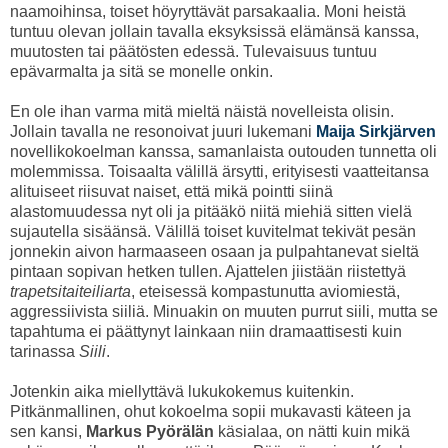
naamoihinsa, toiset höyryttävät parsakaalia. Moni heistä
tuntuu olevan jollain tavalla eksyksissä elämänsä kanssa,
muutosten tai päätösten edessä. Tulevaisuus tuntuu
epävarmalta ja sitä se monelle onkin.
En ole ihan varma mitä mieltä näistä novelleista olisin.
Jollain tavalla ne resonoivat juuri lukemani
Maija Sirkjärven
novellikokoelman kanssa, samanlaista outouden tunnetta oli
molemmissa. Toisaalta välillä ärsytti, erityisesti vaatteitansa
alituiseet riisuvat naiset, että mikä pointti siinä
alastomuudessa nyt oli ja pitääkö niitä miehiä sitten vielä
sujautella sisäänsä. Välillä toiset kuvitelmat tekivät pesän
jonnekin aivon harmaaseen osaan ja pulpahtanevat sieltä
pintaan sopivan hetken tullen. Ajattelen jiistään riistettyä
trapetsitaiteiliarta
, eteisessä kompastunutta aviomiestä,
aggressiivista siiliä. Minuakin on muuten purrut siili, mutta se
tapahtuma ei päättynyt lainkaan niin dramaattisesti kuin
tarinassa
Siili
.
Jotenkin aika miellyttävä lukukokemus kuitenkin.
Pitkänmallinen, ohut kokoelma sopii mukavasti käteen ja
sen kansi,
Markus Pyörälän
käsialaa, on nätti kuin mikä