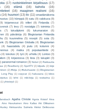
uoka
(17)
ruotsinkielinen kirjallisuus
(17)
a
(16)
elämä
(16)
kahvila
(16)
tieteet
(16)
maaginen realismi
(16)
s
(14)
huumori
(13)
ilo
(11)
omaelämäkerta
nnustus
(10)
hömppä
(9)
satu
(9)
valokuva
(9)
(8)
kirjamessut
(8)
trilleri
(8)
Finlandia
(7)
ssvensk
(7)
levy
(7)
nostalgia
(7)
toiminta
(7)
ys
(7)
lukudiplomi
(6)
lukumaraton
(6)
nen
(6)
päiväkirja
(6)
Blogistanian Finlandia
hu
(5)
kuunnelma
(5)
resepti
(5)
sota
(5)
unk
(5)
Blogistanian Globalia
(4)
Blogistanian
(4)
haastattelu
(4)
joulu
(4)
kolumni
(4)
lmennus
(4)
matka
(4)
populaaritiede
(4)
a
(4)
toivotus
(4)
työ
(4)
urheilu
(4)
Lontoo
(3)
alism
(3)
kirjastossa
(3)
lista
(3)
lukupiiri
(3)
3)
paranormal romance
(3)
Nobel
(2)
Rakkautta
iaa
(2)
Readberry
(2)
SpefiTV
(2)
kilpailu
(2)
kirje
ominen
(2)
#kirja
(1)
#lukuhaaste
(1)
Blogistanian
)
Long Play
(1)
copycat
(1)
hakusana
(1)
kiitos
irjoitus
(1)
lehti
(1)
miki-kirja
(1)
tositarina
(1)
(1)
yhteistyö
(1)
jat
Agatha Christie
ansbach
Agota Kristof
Aina
h
Aino Havukainen
Aino Kallas
Aki Ollikainen
Huxley
Aleksandra Salmela
Aleksi Delikouras