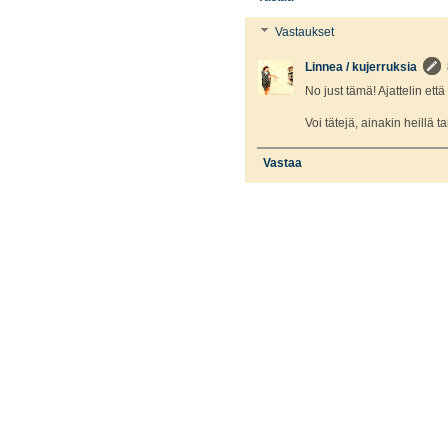
Vastaukset
Linnea / kujerruksia
No just tämä! Ajattelin että
Voi tätejä, ainakin heillä tai
Vastaa