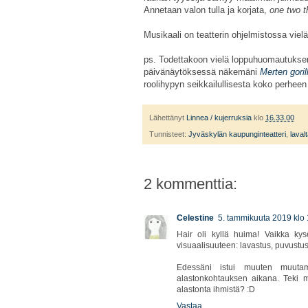
Annetaan valon tulla ja korjata,
one two t
Musikaali on teatterin ohjelmistossa viel
ps. Todettakoon vielä loppuhuomautuksen
päivänäytöksessä näkemäni
Merten goril
roolihypyn seikkailullisesta koko perhee
Lähettänyt
Linnea / kujerruksia
klo
16.33.00
Tunnisteet:
Jyväskylän kaupunginteatteri
,
laval
2 kommenttia:
Celestine
5. tammikuuta 2019 klo 
Hair oli kyllä huima! Vaikka ky
visuaalisuuteen: lavastus, puvustus
Edessäni istui muuten muutam
alastonkohtauksen aikana. Teki m
alastonta ihmistä? :D
Vastaa