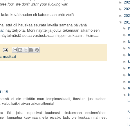
►
20
hree four, we don't want your fucking war
.
►
20
ä koko kevätkauden eli katsomaan ehtii vielä.
►
20
▼
20
a, että oli hauskaa seurata lavalla samana päivänä
►
j
lan
näyttelijöitä. Moni näyttelijä joutui tekemään aikamoisen
►
m
n näytelmästä sotaa vastustavaan hippimusikaaliin. Huimaa!
►
l
►
s
►
h
ta
,
musikaali
►
k
►
t
►
h
►
m
►
h
11.15
▼
t
seessä ei ole mikään mun lempimusikaali, ihastuin just tuohon
L
, valot, kaikki aivan uskomattomia!
K
a täti, jotka rupesivat kauheasti tirskumaan ensimmäisen
ieli kumartua kysymään, että eivätkö tädit ole koskaan nähneet
L
L