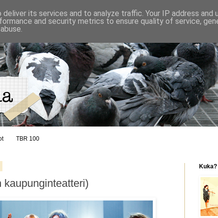
deliver its services and to analyze traffic. Your IP address and
formance and security metrics to ensure quality of service, ge
 abuse.
ot
TBR 100
9
Kuka?
n kaupunginteatteri)