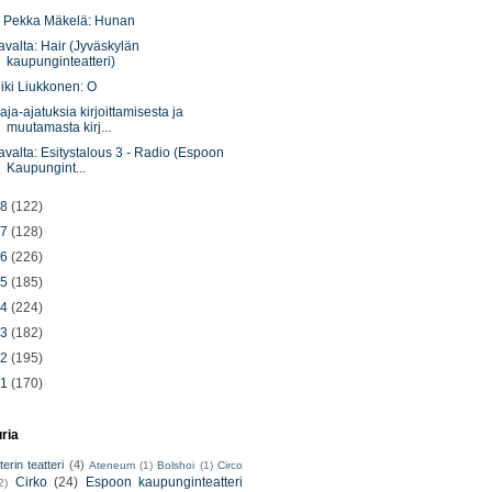
. Pekka Mäkelä: Hunan
avalta: Hair (Jyväskylän
kaupunginteatteri)
iki Liukkonen: O
aja-ajatuksia kirjoittamisesta ja
muutamasta kirj...
avalta: Esitystalous 3 - Radio (Espoon
Kaupungint...
18
(122)
17
(128)
16
(226)
15
(185)
14
(224)
13
(182)
12
(195)
11
(170)
uria
erin teatteri
(4)
Ateneum
(1)
Bolshoi
(1)
Circo
Cirko
(24)
Espoon kaupunginteatteri
2)