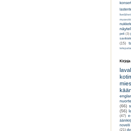
konsert
lastent
livelähe
museoki
nukkete
näyte
peli
(3)
savikiek
t
(15)
telepati
Kirjoja
lava
koti
miesk
kään
engla
nuorte
(66)
s
(56)
l
(47)
e-
äänikir
novelli
(21)
dy