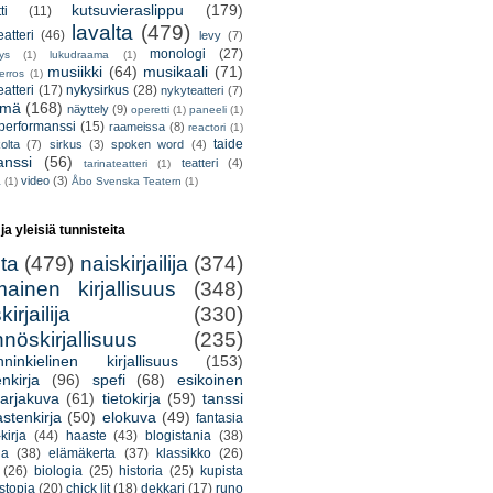
kutsuvieraslippu
(179)
ti
(11)
lavalta
(479)
eatteri
(46)
levy
(7)
monologi
(27)
tys
(1)
lukudraama
(1)
musiikki
(64)
musikaali
(71)
erros
(1)
atteri
(17)
nykysirkus
(28)
nykyteatteri
(7)
lmä
(168)
näyttely
(9)
operetti
(1)
paneeli
(1)
performanssi
(15)
raameissa
(8)
reactori
(1)
taide
olta
(7)
sirkus
(3)
spoken word
(4)
anssi
(56)
teatteri
(4)
tarinateatteri
(1)
video
(3)
a
(1)
Åbo Svenska Teatern
(1)
 ja yleisiä tunnisteita
lta
(479)
naiskirjailija
(374)
mainen kirjallisuus
(348)
irjailija
(330)
nöskirjallisuus
(235)
nninkielinen kirjallisuus
(153)
nkirja
(96)
spefi
(68)
esikoinen
arjakuva
(61)
tietokirja
(59)
tanssi
astenkirja
(50)
elokuva
(49)
fantasia
kirja
(44)
haaste
(43)
blogistania
(38)
ja
(38)
elämäkerta
(37)
klassikko
(26)
(26)
biologia
(25)
historia
(25)
kupista
stopia
(20)
chick lit
(18)
dekkari
(17)
runo