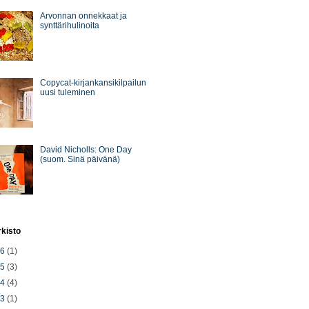
Arvonnan onnekkaat ja
synttärihulinoita
Copycat-kirjankansikilpailun
uusi tuleminen
David Nicholls: One Day
(suom. Sinä päivänä)
rkisto
26
(1)
25
(3)
24
(4)
23
(1)