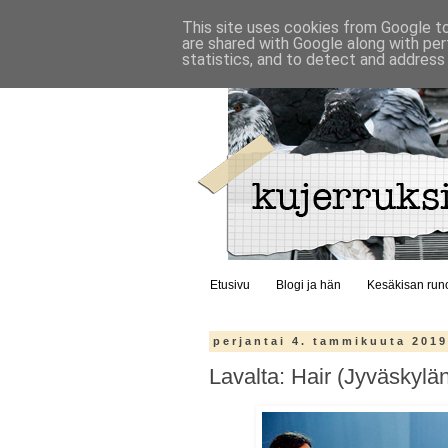
This site uses cookies from Google to 
are shared with Google along with per
statistics, and to detect and address
Etusivu
Blogi ja hän
Kesäkisan run
perjantai 4. tammikuuta 201
Lavalta: Hair (Jyväskylä