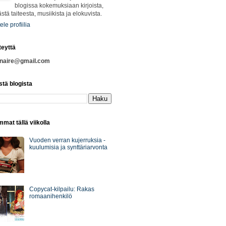
blogissa kokemuksiaan kirjoista,
ästä taiteesta, musiikista ja elokuvista.
ele profiilia
teyttä
nnaire@gmail.com
stä blogista
mat tällä viikolla
Vuoden verran kujerruksia -
kuulumisia ja synttäriarvonta
Copycat-kilpailu: Rakas
romaanihenkilö