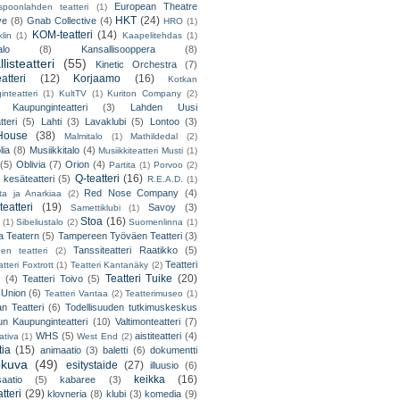
European Theatre
spoonlahden teatteri
(1)
HKT
(24)
ve
(8)
Gnab Collective
(4)
HRO
(1)
KOM-teatteri
(14)
lin
(1)
Kaapelitehdas
(1)
alo
(8)
Kansallisooppera
(8)
listeatteri
(55)
Kinetic Orchestra
(7)
atteri
(12)
Korjaamo
(16)
Kotkan
nteatteri
(1)
KultTV
(1)
Kuriton Company
(2)
 Kaupunginteatteri
(3)
Lahden Uusi
teri
(5)
Lahti
(3)
Lavaklubi
(5)
Lontoo
(3)
ouse
(38)
Malmitalo
(1)
Mathildedal
(2)
lia
(8)
Musiikkitalo
(4)
Musiikkiteatteri Musti
(1)
(5)
Oblivia
(7)
Orion
(4)
Partita
(1)
Porvoo
(2)
Q-teatteri
(16)
 kesäteatteri
(5)
R.E.A.D.
(1)
Red Nose Company
(4)
ta ja Anarkiaa
(2)
eatteri
(19)
Savoy
(3)
Samettiklubi
(1)
Stoa
(16)
(1)
Sibeliustalo
(2)
Suomenlinna
(1)
 Teatern
(5)
Tampereen Työväen Teatteri
(3)
Tanssiteatteri Raatikko
(5)
en teatteri
(2)
Teatteri
tteri Foxtrott
(1)
Teatteri Kantanäky
(2)
Teatteri Tuike
(20)
(4)
Teatteri Toivo
(5)
 Union
(6)
Teatteri Vantaa
(2)
Teatterimuseo
(1)
an Teatteri
(6)
Todellisuuden tutkimuskeskus
un Kaupunginteatteri
(10)
Valtimonteatteri
(7)
WHS
(5)
aistiteatteri
(4)
ativa
(1)
West End
(2)
tia
(15)
animaatio
(3)
baletti
(6)
dokumentti
okuva
(49)
esitystaide
(27)
illuusio
(6)
keikka
(16)
saatio
(5)
kabaree
(3)
tteri
(29)
klovneria
(8)
klubi
(3)
komedia
(9)