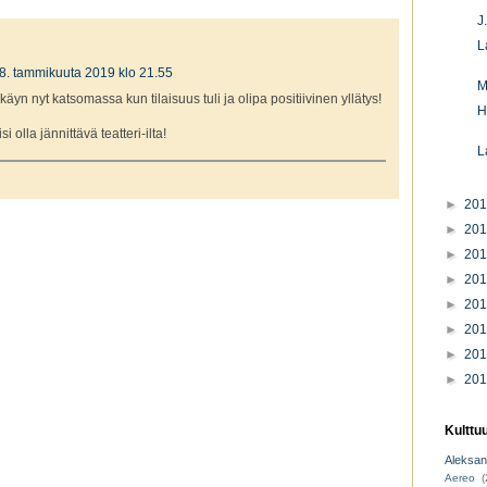
J
L
8. tammikuuta 2019 klo 21.55
M
 käyn nyt katsomassa kun tilaisuus tuli ja olipa positiivinen yllätys!
H
si olla jännittävä teatteri-ilta!
L
►
20
►
20
►
20
►
20
►
20
►
20
►
20
►
20
Kulttu
Aleksant
Aereo
(