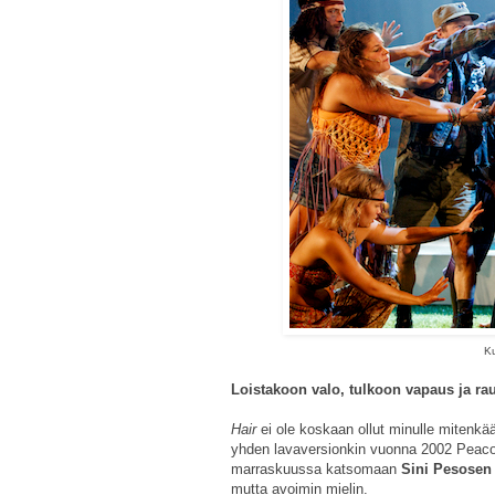
K
Loistakoon valo, tulkoon vapaus ja ra
Hair
ei ole koskaan ollut minulle mitenkää
yhden lavaversionkin vuonna 2002 Peacoc
marraskuussa katsomaan
Sini Pesosen
mutta avoimin mielin.