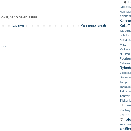
(13)
E
Collecti
Heli Mek
Kannelt
oksi, pahoittelen asiaa.
Kansal
Etusivu
Vanhempi viesti
KokoTe
kaupungi
Lahden
Kesäteat
Mad H
Metropo
NT live
Puotilan
Rakkaut
Ryhmät
Sellosali
Svenska
Tampere
Tarinatea
Takomo
Teatteri
Tikkuril
(3)
Tur
Via Neg
akroba
el
(7)
improvi
kesätea