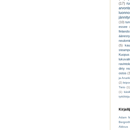
(17)
r
arvont
luonnon
jännity
(10)
tu
essee
finland
äänest
neulomi
(5)
kau
steamp
Kuopus
lukuva
ravintol
dirty re
ostos
(
ja Anark
(2)
leip
Tieto
(1
(1)
käsik
tyttökirja
Kirjaili
Adam M
Bergrot
Aldous 