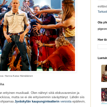
esittäv
Tarkast
Ota yh
pigeo
Hae tä
Luetuim
uva: Hanna-Kaisa Hämäläinen
uha
n erityinen musikaali. Olen nähnyt siitä elokuvaversion ja
kissa, mutta se ei ole erityisemmin säväyttänyt. Lähdin siis
ohjaamaa
Jyväskylän kaupunginteatterin
versiota
epäilevin,