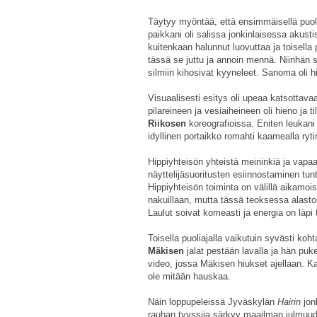
Täytyy myöntää, että ensimmäisellä puoli
paikkani oli salissa jonkinlaisessa akust
kuitenkaan halunnut luovuttaa ja toisella 
tässä se juttu ja annoin mennä. Niinhän si
silmiin kihosivat kyyneleet. Sanoma oli hi
Visuaalisesti esitys oli upeaa katsottavaa
pilareineen ja vesiaiheineen oli hieno ja
Riikosen
koreografioissa. Eniten leukani 
idyllinen portaikko romahti kaamealla ryti
Hippiyhteisön yhteistä meininkiä ja vapaa
näyttelijäsuoritusten esiinnostaminen tunt
Hippiyhteisön toiminta on välillä aikamois
nakuillaan, mutta tässä teoksessa alastom
Laulut soivat komeasti ja energia on läpi
Toisella puoliajalla vaikutuin syvästi ko
Mäkisen
jalat pestään lavalla ja hän puk
video, jossa Mäkisen hiukset ajellaan. 
ole mitään hauskaa.
Näin loppupeleissä Jyväskylän
Hairin
jon
rauhan tyyssija särkyy maailman julmuud