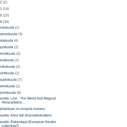
22
(2)
21
(14)
20
(15)
19
(34)
oulukuuta
(1)
arraskuuta
(3)
okakuuta
(4)
yyskuuta
(2)
einäkuuta
(2)
esäkuuta
(1)
oukokuuta
(2)
uhtikuuta
(2)
aaliskuuta
(7)
elmikuuta
(1)
ammikuuta
(9)
avalta: Lion - The Weird And Magical
Abracadabra ...
ahdeksan on lempeä numero
avalta: Amor fati (Kansallisteatteri)
avalta: Rakentajat (European theatre
collective/T...