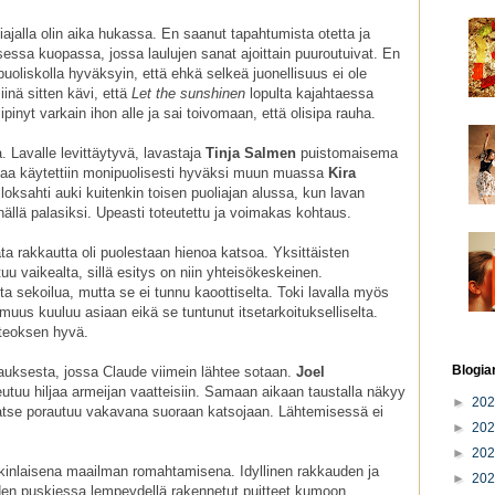
ajalla olin aika hukassa. En saanut tapahtumista otetta ja
isessa kuopassa, jossa laulujen sanat ajoittain puuroutuivat. En
puoliskolla hyväksyin, että ehkä selkeä juonellisuus ei ole
inä sitten kävi, että
Let the sunshinen
lopulta kajahtaessa
ipinyt varkain ihon alle ja sai toivomaan, että olisipa rauha.
. Lavalle levittäytyvä, lavastaja
Tinja Salmen
puistomaisema
 tilaa käytettiin monipuolisesti hyväksi muun muassa
Kira
loksahti auki kuitenkin toisen puoliajan alussa, kun lavan
nällä palasiksi. Upeasti toteutettu ja voimakas kohtaus.
ta rakkautta oli puolestaan hienoa katsoa. Yksittäisten
uu vaikealta, sillä esitys on niin yhteisökeskeinen.
ta sekoilua, mutta se ei tunnu kaoottiselta. Toki lavalla myös
uus kuuluu asiaan eikä se tuntunut itsetarkoitukselliselta.
 teoksen hyvä.
Blogia
htauksesta, jossa Claude viimein lähtee sotaan.
Joel
eutuu hiljaa armeijan vaatteisiin. Samaan aikaan taustalla näkyy
►
20
Katse porautuu vakavana suoraan katsojaan. Lähtemisessä ei
►
20
►
20
kinlaisena maailman romahtamisena. Idyllinen rakkauden ja
►
20
en puskiessa lempeydellä rakennetut puitteet kumoon.