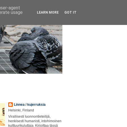
 user-agent
nerate usage
LEARN MORE
GOT IT
Linnea / kujerruksia
Helsinki, Finland
Virallisesti luonnontieteilijä,
henkisesti humanisti, intohimoinen
kulttuurikuluttaja. Kirjoittaa tässä