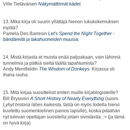
Ville Tietäväisen
Näkymättömät kädet
.
13. Mikä kirja oli suurin yllättäjä hienon lukukokemuksen
myötä?
Pamela Des Barresin
Let's Spend the Night Together -
bändäreitä ja takahuoneiden muusia
.
14. Mistä kirjasta et muista enää paljoakaan, vain lähinnä
tunnelmia ja pätkiä sieltä täältä tapahtumista?
Andy Merrifieldin
The Wisdom of Donkeys
.
Kirjassa oli
ihana rauha.
15. Mitä kirjaa suosittelisit eniten muille kirjablogisteille?
Bill Brysonin
A Short History of Nearly Everything
(suom.
Lyhyt historia lähes kaikesta
, tästä on myös todella hieno
kuvitettu suomenkielinen painos lapsille), koska pitäähän
nyt tulevan opettajan suositella jotain sivistävää. ;> (ja tämä
on hyvä kirja)