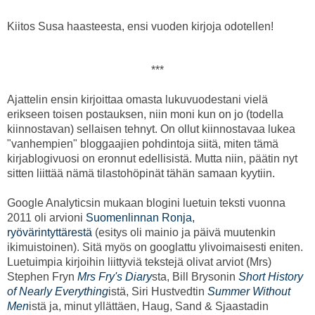
Kiitos Susa haasteesta, ensi vuoden kirjoja odotellen!
***
Ajattelin ensin kirjoittaa omasta lukuvuodestani vielä
erikseen toisen postauksen, niin moni kun on jo (todella
kiinnostavan) sellaisen tehnyt. On ollut kiinnostavaa lukea
"vanhempien" bloggaajien pohdintoja siitä, miten tämä
kirjablogivuosi on eronnut edellisistä. Mutta niin, päätin nyt
sitten liittää nämä tilastohöpinät tähän samaan kyytiin.
Google Analyticsin mukaan blogini luetuin teksti vuonna
2011 oli arvioni
Suomenlinnan Ronja,
ryövärintyttärestä
(esitys oli mainio ja päivä muutenkin
ikimuistoinen). Sitä myös on googlattu ylivoimaisesti eniten.
Luetuimpia kirjoihin liittyviä tekstejä olivat arviot (Mrs)
Stephen Fryn
Mrs Fry's Diary
sta, Bill Brysonin
Short History
of Nearly Everything
istä, Siri Hustvedtin
Summer Without
Men
istä ja, minut yllättäen, Haug, Sand & Sjaastadin