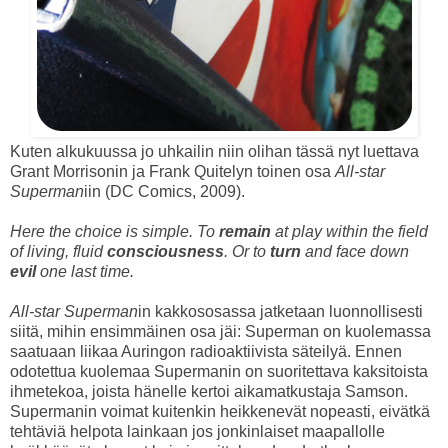
Kuten alkukuussa jo uhkailin niin olihan tässä nyt luettava
Grant Morrisonin ja Frank Quitelyn toinen osa
All-star
Superman
iin (DC Comics, 2009).
Here the choice is simple. To
remain
at play within the field
of living, fluid
consciousness
. Or to
turn
and face down
evil
one last time.
All-star Superman
in kakkososassa jatketaan luonnollisesti
siitä, mihin ensimmäinen osa jäi: Superman on kuolemassa
saatuaan liikaa Auringon radioaktiivista säteilyä. Ennen
odotettua kuolemaa Supermanin on suoritettava kaksitoista
ihmetekoa, joista hänelle kertoi aikamatkustaja Samson.
Supermanin voimat kuitenkin heikkenevät nopeasti, eivätkä
tehtäviä helpota lainkaan jos jonkinlaiset maapallolle