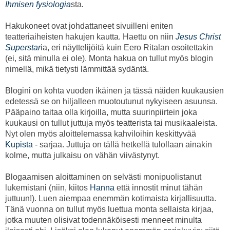
Ihmisen fysiologia
sta
.
Hakukoneet ovat johdattaneet sivuilleni eniten
teatteriaiheisten hakujen kautta. Haettu on niin
Jesus Christ
Superstar
ia, eri näyttelijöitä kuin Eero Ritalan osoitettakin
(ei, sitä minulla ei ole). Monta hakua on tullut myös blogin
nimellä, mikä tietysti lämmittää sydäntä.
Blogini on kohta vuoden ikäinen ja tässä näiden kuukausien
edetessä se on hiljalleen muotoutunut nykyiseen asuunsa.
Pääpaino taitaa olla kirjoilla, mutta suurinpiirtein joka
kuukausi on tullut juttuja myös teatterista tai musikaaleista.
Nyt olen myös aloittelemassa kahviloihin keskittyvää
Kupista
- sarjaa. Juttuja on tällä hetkellä tulollaan ainakin
kolme, mutta julkaisu on vähän viivästynyt.
Blogaamisen aloittaminen on selvästi monipuolistanut
lukemistani (niin, kiitos
Hanna
että innostit minut tähän
juttuun!). Luen aiempaa enemmän kotimaista kirjallisuutta.
Tänä vuonna on tullut myös luettua monta sellaista kirjaa,
jotka muuten olisivat todennäköisesti menneet minulta