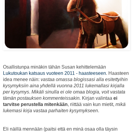
Osallistunpa minäkin tähän Susan kehittelemään
Lukutoukan katsaus vuoteen 2011 - haasteeseen
. Haasteen
idea menee näin:
vastaa omassa blogissasi alla esitettyihin
kysymyksiin aina yhdellä vuonna 2011 lukemallasi kirjalla
per kysymys
.
Mikäli sinulla ei ole omaa blogia, voit vastata
tämän postauksen kommenteissakin.
Kirjan valintaa
ei
tarvitse perustella mitenkään
, riittää vain kun mietit,
mikä
lukemasi kirja vastaa parhaiten kysymykseen
.
Eli näillä mennään (paitsi että en minä osaa olla täysin