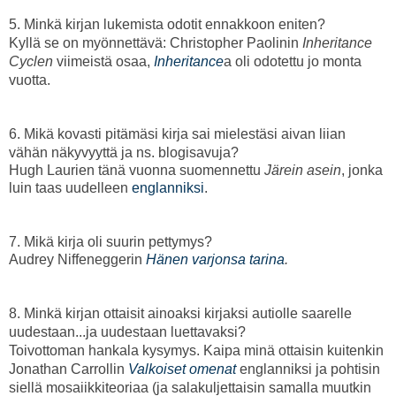
5. Minkä kirjan lukemista odotit ennakkoon eniten?
Kyllä se on myönnettävä: Christopher Paolinin
Inheritance
Cyclen
viimeistä osaa,
Inheritance
a oli odotettu jo monta
vuotta.
6. Mikä kovasti pitämäsi kirja sai mielestäsi aivan liian
vähän näkyvyyttä ja ns. blogisavuja?
Hugh Laurien tänä vuonna suomennettu
Järein asein
, jonka
luin taas uudelleen
englanniksi
.
7. Mikä kirja oli suurin pettymys?
Audrey Niffeneggerin
Hänen varjonsa tarina
.
8. Minkä kirjan ottaisit ainoaksi kirjaksi autiolle saarelle
uudestaan...ja uudestaan luettavaksi?
Toivottoman hankala kysymys. Kaipa minä ottaisin kuitenkin
Jonathan Carrollin
Valkoiset omenat
englanniksi ja pohtisin
siellä mosaiikkiteoriaa (ja salakuljettaisin samalla muutkin