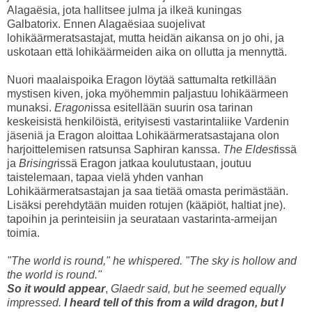
Alagaësia, jota hallitsee julma ja ilkeä kuningas
Galbatorix. Ennen Alagaësiaa suojelivat
lohikäärmeratsastajat, mutta heidän aikansa on jo ohi, ja
uskotaan että lohikäärmeiden aika on ollutta ja mennyttä.
Nuori maalaispoika Eragon löytää sattumalta retkillään
mystisen kiven, joka myöhemmin paljastuu lohikäärmeen
munaksi.
Eragon
issa esitellään suurin osa tarinan
keskeisistä henkilöistä, erityisesti vastarintaliike Vardenin
jäseniä ja Eragon aloittaa Lohikäärmeratsastajana olon
harjoittelemisen ratsunsa Saphiran kanssa.
The Eldest
issä
ja
Brisingr
issä Eragon jatkaa koulutustaan, joutuu
taistelemaan, tapaa vielä yhden vanhan
Lohikäärmeratsastajan ja saa tietää omasta perimästään.
Lisäksi perehdytään muiden rotujen (kääpiöt, haltiat jne).
tapoihin ja perinteisiin ja seurataan vastarinta-armeijan
toimia.
"The world is round," he whispered. "The sky is hollow and
the world is round."
So it would appear
,
Glaedr said, but he seemed equally
impressed.
I heard tell of this from a wild dragon, but I