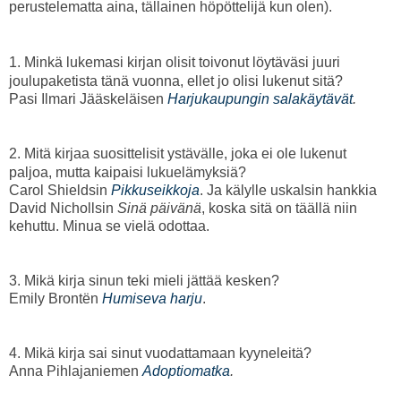
perustelematta aina, tällainen höpöttelijä kun olen).
1. Minkä lukemasi kirjan olisit toivonut löytäväsi juuri
joulupaketista tänä vuonna, ellet jo olisi lukenut sitä?
Pasi Ilmari Jääskeläisen
Harjukaupungin salakäytävät
.
2. Mitä kirjaa suosittelisit ystävälle, joka ei ole lukenut
paljoa, mutta kaipaisi lukuelämyksiä?
Carol Shieldsin
Pikkuseikkoja
. Ja kälylle uskalsin hankkia
David Nichollsin
Sinä päivänä
, koska sitä on täällä niin
kehuttu. Minua se vielä odottaa.
3. Mikä kirja sinun teki mieli jättää kesken?
Emily Brontën
Humiseva harju
.
4. Mikä kirja sai sinut vuodattamaan kyyneleitä?
Anna Pihlajaniemen
Adoptiomatka
.