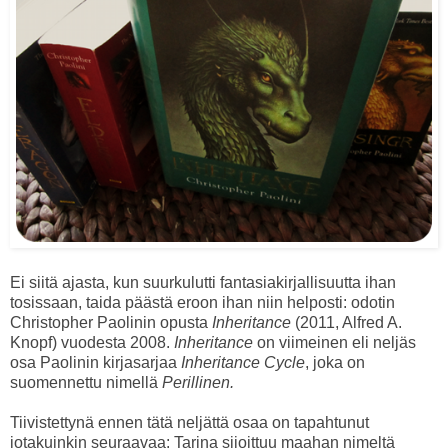
Ei siitä ajasta, kun suurkulutti fantasiakirjallisuutta ihan
tosissaan, taida päästä eroon ihan niin helposti: odotin
Christopher Paolinin opusta
Inheritance
(2011, Alfred A.
Knopf) vuodesta 2008.
Inheritance
on viimeinen eli neljäs
osa Paolinin kirjasarjaa
Inheritance Cycle
, joka on
suomennettu nimellä
Perillinen.
Tiivistettynä ennen tätä neljättä osaa on tapahtunut
jotakuinkin seuraavaa: Tarina sijoittuu maahan nimeltä