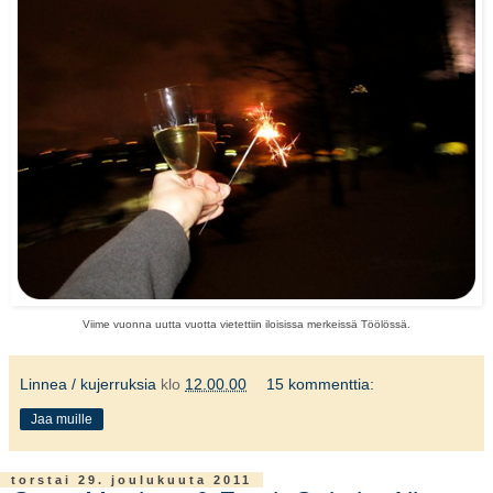
Viime vuonna uutta vuotta vietettiin iloisissa merkeissä Töölössä.
Linnea / kujerruksia
klo
12.00.00
15 kommenttia:
Jaa muille
torstai 29. joulukuuta 2011