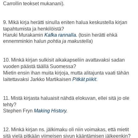
Carrollin teokset mukanani).
9. Mikä kirja herätti sinulla eniten halua keskustella kirjan
tapahtumista ja henkilöistä?
Haruki Murakamin
Kafka rannalla
.
(tosin herätti ehkä
ennemminkin halun
pohtia ja makustella
)
10. Minkä kirjan sulkisit aikakapseliin avattavaksi sadan
vuoden päästä täällä Suomessa?
Mietin ensin ihan muita kirjoja, mutta alitajunta vaati tähän
laitettavaksi Jarkko Martikaisen
Pitkät piikit
.
11. Mistä kirjasta haluaisit nähdä elokuvan, ellei sitä jo ole
tehty?
Stephen Fryn
Making History
.
12. Minkä kirjan ns. jälkimaku oli niin voimakas, että mietit
sitä vielä pitkään viimeisen sivun kääntämisen jälkeenkin?