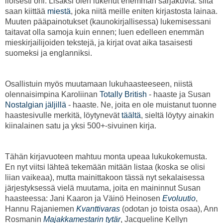
iloisesti ohi. Lisäksi olen lukenut enemmän sarjakuvia: siitä
saan kiittää
miestä
, joka niitä meille eniten kirjastosta lainaa.
Muuten pääpainotukset (kaunokirjallisessa) lukemisessani
taitavat olla samoja kuin ennen; luen edelleen enemmän
mieskirjailijoiden tekstejä, ja kirjat ovat aika tasaisesti
suomeksi ja englanniksi.
Osallistuin myös muutamaan lukuhaasteeseen, niistä
olennaisimpina Karoliinan
Totally British
- haaste ja Susan
Nostalgian jäljillä
- haaste. Ne, joita en ole muistanut tuonne
haastesivulle merkitä, löytynevät
täältä
, sieltä löytyy ainakin
kiinalainen satu ja yksi 500+-sivuinen kirja.
Tähän kirjavuoteen mahtuu monta upeaa lukukokemusta.
En nyt viitsi lähteä tekemään mitään listaa (koska se olisi
liian vaikeaa), mutta mainittakoon tässä nyt sekalaisessa
järjestyksessä vielä muutama, joita en maininnut Susan
haasteessa: Jani Kaaron ja Väinö Heinosen
Evoluutio
,
Hannu Rajaniemen
Kvanttivaras
(odotan jo toista osaa), Ann
Rosmanin
Majakkamestarin tytär
, Jacqueline Kellyn