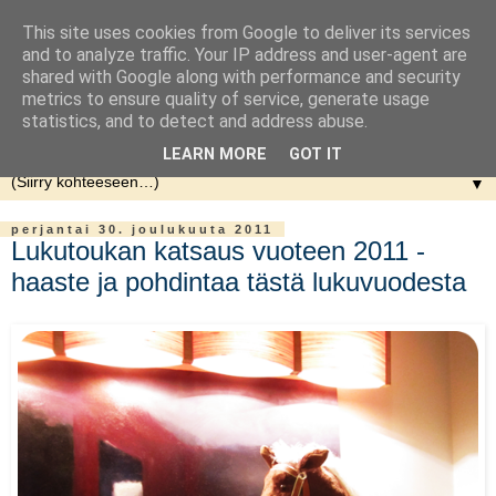
This site uses cookies from Google to deliver its services
and to analyze traffic. Your IP address and user-agent are
shared with Google along with performance and security
metrics to ensure quality of service, generate usage
statistics, and to detect and address abuse.
LEARN MORE
GOT IT
▼
perjantai 30. joulukuuta 2011
Lukutoukan katsaus vuoteen 2011 -
haaste ja pohdintaa tästä lukuvuodesta