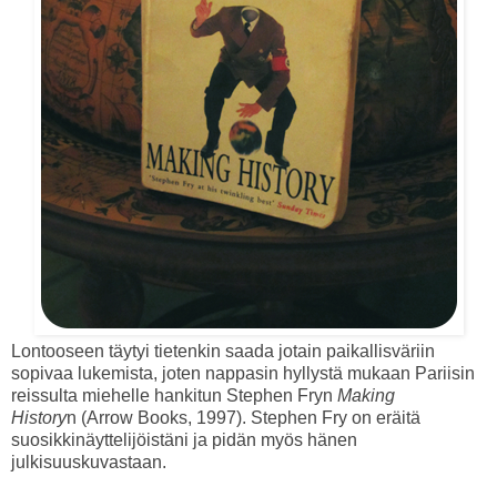
Lontooseen täytyi tietenkin saada jotain paikallisväriin
sopivaa lukemista, joten nappasin hyllystä mukaan Pariisin
reissulta miehelle hankitun Stephen Fryn
Making
History
n
(Arrow Books, 1997). Stephen Fry on eräitä
suosikkinäyttelijöistäni ja pidän myös hänen
julkisuuskuvastaan.