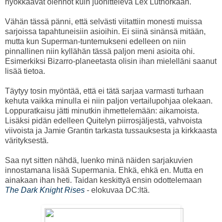
hyökkäävät olennot kuin juonitteleva Lex Luthorkaan.
Vähän tässä pänni, että selvästi viitattiin monesti muissa
sarjoissa tapahtuneisiin asioihin. Ei siinä sinänsä mitään,
mutta kun Superman-tuntemukseni edelleen on niin
pinnallinen niin kyllähän tässä paljon meni asioita ohi.
Esimerkiksi Bizarro-planeetasta olisin ihan mielelläni saanut
lisää tietoa.
Täytyy tosin myöntää, että ei tätä sarjaa varmasti turhaan
kehuta vaikka minulla ei niin paljon vertailupohjaa olekaan.
Loppuratkaisu jätti minutkin ihmettelemään: aikamoista.
Lisäksi pidän edelleen Quitelyn piirrosjäljestä, vahvoista
viivoista ja Jamie Grantin tarkasta tussauksesta ja kirkkaasta
värityksestä.
Saa nyt sitten nähdä, luenko minä näiden sarjakuvien
innostamana lisää Supermania. Ehkä, ehkä en. Mutta en
ainakaan ihan heti. Taidan keskittyä ensin odottelemaan
The Dark Knight Rises
- elokuvaa DC:ltä.