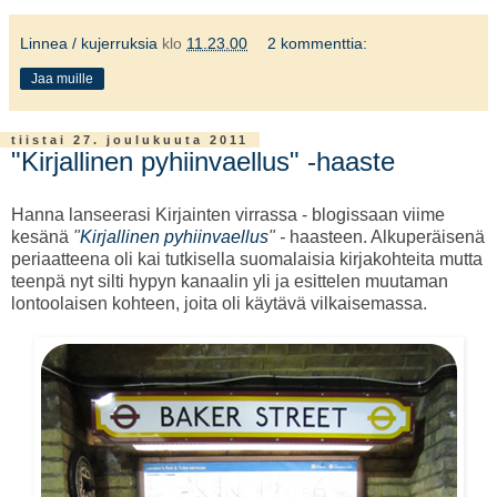
Linnea / kujerruksia
klo
11.23.00
2 kommenttia:
Jaa muille
tiistai 27. joulukuuta 2011
"Kirjallinen pyhiinvaellus" -haaste
Hanna lanseerasi Kirjainten virrassa - blogissaan viime
kesänä
"
Kirjallinen pyhiinvaellus
" -
haasteen. Alkuperäisenä
periaatteena oli kai tutkisella suomalaisia kirjakohteita mutta
teenpä nyt silti hypyn kanaalin yli ja esittelen muutaman
lontoolaisen kohteen, joita oli käytävä vilkaisemassa.