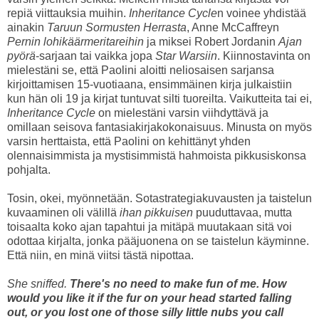
repiä viittauksia muihin.
Inheritance Cycle
n voinee yhdistää
ainakin
Taruun Sormusten Herrasta
, Anne McCaffreyn
Pernin lohikäärmeritareihin
ja miksei Robert Jordanin
Ajan
pyörä
-sarjaan tai vaikka jopa
Star Warsiin
. Kiinnostavinta on
mielestäni se, että Paolini aloitti neliosaisen sarjansa
kirjoittamisen 15-vuotiaana, ensimmäinen kirja julkaistiin
kun hän oli 19 ja kirjat tuntuvat silti tuoreilta. Vaikutteita tai ei,
Inheritance Cycle
on mielestäni varsin viihdyttävä ja
omillaan seisova fantasiakirjakokonaisuus. Minusta on myös
varsin herttaista, että Paolini on kehittänyt yhden
olennaisimmista ja mystisimmistä hahmoista pikkusiskonsa
pohjalta.
Tosin, okei, myönnetään. Sotastrategiakuvausten ja taistelun
kuvaaminen oli välillä
ihan pikkuisen
puuduttavaa, mutta
toisaalta koko ajan tapahtui ja mitäpä muutakaan sitä voi
odottaa kirjalta, jonka pääjuonena on se taistelun käyminne.
Että niin, en minä viitsi tästä nipottaa.
She sniffed.
There's no need to make fun of me. How
would you like it if the fur on your head started falling
out, or you lost one of those silly little nubs you call