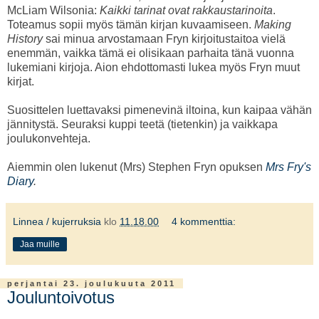
McLiam Wilsonia:
Kaikki tarinat ovat rakkaustarinoita
.
Toteamus sopii myös tämän kirjan kuvaamiseen.
Making
History
sai minua arvostamaan Fryn kirjoitustaitoa vielä
enemmän, vaikka tämä ei olisikaan parhaita tänä vuonna
lukemiani kirjoja. Aion ehdottomasti lukea myös Fryn muut
kirjat.
Suosittelen luettavaksi pimenevinä iltoina, kun kaipaa vähän
jännitystä. Seuraksi kuppi teetä (tietenkin) ja vaikkapa
joulukonvehteja.
Aiemmin olen lukenut (Mrs) Stephen Fryn opuksen
Mrs Fry's
Diary
.
Linnea / kujerruksia
klo
11.18.00
4 kommenttia:
Jaa muille
perjantai 23. joulukuuta 2011
Jouluntoivotus