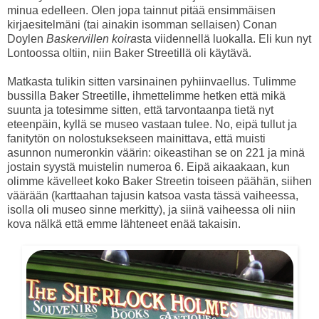
minua edelleen. Olen jopa tainnut pitää ensimmäisen
kirjaesitelmäni (tai ainakin isomman sellaisen) Conan
Doylen
Baskervillen koira
sta viidennellä luokalla. Eli kun nyt
Lontoossa oltiin, niin Baker Streetillä oli käytävä.
Matkasta tulikin sitten varsinainen pyhiinvaellus. Tulimme
bussilla Baker Streetille, ihmettelimme hetken että mikä
suunta ja totesimme sitten, että tarvontaanpa tietä nyt
eteenpäin, kyllä se museo vastaan tulee. No, eipä tullut ja
fanitytön on nolostuksekseen mainittava, että muisti
asunnon numeronkin väärin: oikeastihan se on 221 ja minä
jostain syystä muistelin numeroa 6. Eipä aikaakaan, kun
olimme kävelleet koko Baker Streetin toiseen päähän, siihen
väärään (karttaahan tajusin katsoa vasta tässä vaiheessa,
isolla oli museo sinne merkitty), ja siinä vaiheessa oli niin
kova nälkä että emme lähteneet enää takaisin.