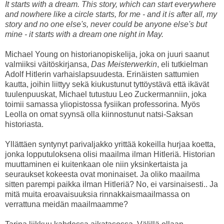
It starts with a dream. This story, which can start everywhere
and nowhere like a circle starts, for me - and it is after all, my
story and no one else's, never could be anyone else's but
mine - it starts with a dream one night in May.
Michael Young on historianopiskelija, joka on juuri saanut
valmiiksi väitöskirjansa,
Das Meisterwerkin
, eli tutkielman
Adolf Hitlerin varhaislapsuudesta. Erinäisten sattumien
kautta, joihin liittyy sekä kiukustunut tyttöystävä että ikävät
tuulenpuuskat, Michael tutustuu Leo Zuckermanniin, joka
toimii samassa yliopistossa fysiikan professorina. Myös
Leolla on omat syynsä olla kiinnostunut natsi-Saksan
historiasta.
Yllättäen syntynyt parivaljakko yrittää kokeilla hurjaa koetta,
jonka lopputuloksena olisi maailma ilman Hitleriä. Historian
muuttaminen ei kuitenkaan ole niin yksinkertaista ja
seuraukset kokeesta ovat moninaiset. Ja oliko maailma
sitten parempi paikka ilman Hitleriä? No, ei varsinaisesti.. Ja
mitä muita eroavaisuuksia rinnakkaismaailmassa on
verrattuna meidän maailmaamme?