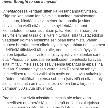
never thought to see it myself
.
Inheritance
ssa keritään sitten kaikki langanpäät yhteen.
Kirjassa kahlataan läpi valmistautuminen ratkaisevaan
taisteluun, käydään se viimeinen kamppailu ja sitten
selvitellään vielä että mitäs me nyt tehdään. Juoni
kiemurtelee moneen suuntaan ja kaikkien sen haarojen
selvitteleminen tässä olisi varsin turhaa, sillä taustatiedoksi
vaaditaan kolmen ensimmäisen osan tuntemista (vähän
muuten harmitti, etten oikein nyt ehtinyt kahlata noita kolmea
edeltävää tiiliskiveä tähän alle, onneksi netistä löytyvät
fanien kirjoittamat tiivistelmät!). Lyhyesti voi kuitenkin sanoa,
että
Inheritance
noudattelee melkoisen perinteistä kaavaa
siitä, mitä viimeisissä osissa yleensä tapahtuu ja eipä siinä
mitään. Sanotaan nyt sen verran, että Paolini on tehnyt
suhteellisen rohkeita vaikkakin myös odotettavia ratkaisuja
eräiden henkilöhahmojensa suhteen (siis että ei olla menty
sieltä missä aita on matalin, tosin silloin tämä kirja olisi
varmaan 300 sivua ohuempi).
Paolinin kirjat eivät missään nimessä ole mitenkään
ihmeellisen omaperäisiä, mutta sepä on fantasiakirjoissa
varsin yleinen seikka. Melkein mistä tahansa kirjasta voi