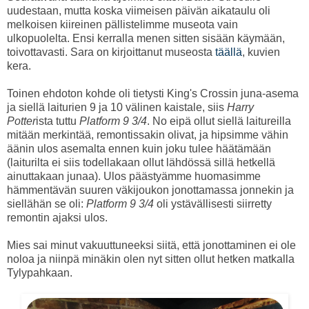
uudestaan, mutta koska viimeisen päivän aikataulu oli
melkoisen kiireinen pällistelimme museota vain
ulkopuolelta. Ensi kerralla menen sitten sisään käymään,
toivottavasti. Sara on kirjoittanut museosta
täällä
, kuvien
kera.
Toinen ehdoton kohde oli tietysti King's Crossin juna-asema
ja siellä laiturien 9 ja 10 välinen kaistale, siis
Harry
Potter
ista tuttu
Platform 9 3/4
. No eipä ollut siellä laitureilla
mitään merkintää, remontissakin olivat, ja hipsimme vähin
äänin ulos asemalta ennen kuin joku tulee häätämään
(laiturilta ei siis todellakaan ollut lähdössä sillä hetkellä
ainuttakaan junaa). Ulos päästyämme huomasimme
hämmentävän suuren väkijoukon jonottamassa jonnekin ja
siellähän se oli:
Platform 9 3/4
oli ystävällisesti siirretty
remontin ajaksi ulos.
Mies sai minut vakuuttuneeksi siitä, että jonottaminen ei ole
noloa ja niinpä minäkin olen nyt sitten ollut hetken matkalla
Tylypahkaan.