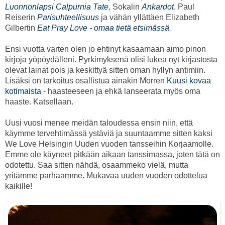
Luonnonlapsi Calpurnia Tate
, Sokalin
Ankardot
, Paul
Reiserin
Parisuhteellisuus
ja vähän yllättäen Elizabeth
Gilbertin
Eat Pray Love - omaa tietä etsimässä
.
Ensi vuotta varten olen jo ehtinyt kasaamaan aimo pinon
kirjoja yöpöydälleni. Pyrkimyksenä olisi lukea nyt kirjastosta
olevat lainat pois ja keskittyä sitten oman hyllyn antimiin.
Lisäksi on tarkoitus osallistua ainakin Morren
Kuusi kovaa
kotimaista
- haasteeseen ja ehkä lanseerata myös oma
haaste. Katsellaan.
Uusi vuosi menee meidän taloudessa ensin niin, että
käymme tervehtimässä ystäviä ja suuntaamme sitten kaksi
We Love Helsingin Uuden vuoden tansseihin Korjaamolle.
Emme ole käyneet pitkään aikaan tanssimassa, joten tätä on
odotettu. Saa sitten nähdä, osaammeko vielä, mutta
yritämme parhaamme. Mukavaa uuden vuoden odottelua
kaikille!