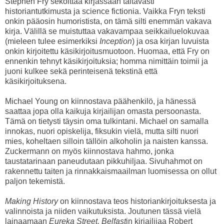
Stephen Fry sekoittaa kirjassaan taitavasti
historiantutkimusta ja science fictionia. Vaikka Fryn teksti
onkin pääosin humoristista, on tämä silti enemmän vakava
kirja. Välillä se muistuttaa vakavampaa seikkailuelokuvaa
(mieleen tulee esimerkiksi
Inception
) ja osa kirjan luvuista
onkin kirjoitettu käsikirjoitusmuotoon. Huomaa, että Fry on
ennenkin tehnyt käsikirjoituksia; homma nimittäin toimii ja
juoni kulkee sekä perinteisenä tekstinä että
käsikirjoituksena.
Michael Young on kiinnostava päähenkilö, ja hänessä
saattaa jopa olla kaikuja kirjailijan omasta persoonasta.
Tämä on tietysti täysin oma tulkintani. Michael on samalla
innokas, nuori opiskelija, fiksukin vielä, mutta silti nuori
mies, koheltaen silloin tällöin alkoholin ja naisten kanssa.
Zuckermann on myös kiinnostava hahmo, jonka
taustatarinaan paneudutaan pikkuhiljaa. Sivuhahmot on
rakennettu taiten ja rinnakkaismaailman luomisessa on ollut
paljon tekemistä.
Making History
on kiinnostava teos historiankirjoituksesta ja
valinnoista ja niiden vaikutuksista. Joutunen tässä vielä
lainaamaan
Eureka Street, Belfast
in kirjailijaa Robert