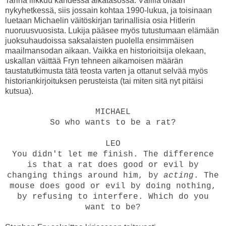
Tarina liikkuu kahdessa aikatasossa. Välillä ollaan
nykyhetkessä, siis jossain kohtaa 1990-lukua, ja toisinaan
luetaan Michaelin väitöskirjan tarinallisia osia Hitlerin
nuoruusvuosista. Lukija pääsee myös tutustumaan elämään
juoksuhaudoissa saksalaisten puolella ensimmäisen
maailmansodan aikaan. Vaikka en historioitsija olekaan,
uskallan väittää Fryn tehneen aikamoisen määrän
taustatutkimusta tätä teosta varten ja ottanut selvää myös
historiankirjoituksen perusteista (tai miten sitä nyt pitäisi
kutsua).
MICHAEL
So who wants to be a rat?
LEO
You didn't let me finish. The difference
is that a rat does good or evil by
changing things around him, by
acting
. The
mouse does good or evil by doing nothing,
by refusing to interfere. Which do you
want to be?