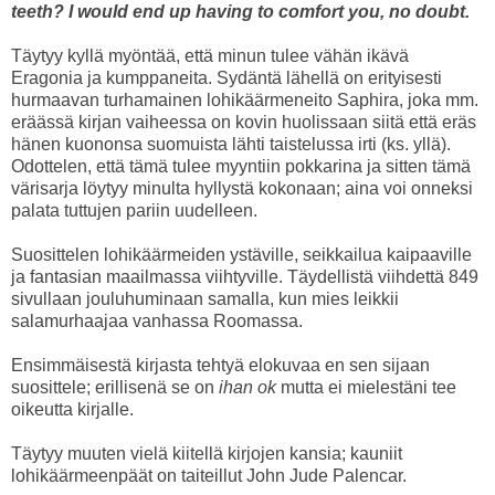
teeth? I would end up having to comfort you, no doubt.
Täytyy kyllä myöntää, että minun tulee vähän ikävä
Eragonia ja kumppaneita. Sydäntä lähellä on erityisesti
hurmaavan turhamainen lohikäärmeneito Saphira, joka mm.
eräässä kirjan vaiheessa on kovin huolissaan siitä että eräs
hänen kuononsa suomuista lähti taistelussa irti (ks. yllä).
Odottelen, että tämä tulee myyntiin pokkarina ja sitten tämä
värisarja löytyy minulta hyllystä kokonaan; aina voi onneksi
palata tuttujen pariin uudelleen.
Suosittelen lohikäärmeiden ystäville, seikkailua kaipaaville
ja fantasian maailmassa viihtyville. Täydellistä viihdettä 849
sivullaan jouluhuminaan samalla, kun mies leikkii
salamurhaajaa vanhassa Roomassa.
Ensimmäisestä kirjasta tehtyä elokuvaa en sen sijaan
suosittele; erillisenä se on
ihan ok
mutta ei mielestäni tee
oikeutta kirjalle.
Täytyy muuten vielä kiitellä kirjojen kansia; kauniit
lohikäärmeenpäät on taiteillut John Jude Palencar.