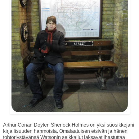
Arthur Conan Doylen Sherlock Holmes on yksi suosikkejani
kirjallisuuden hahmoista. Omalaatuisen etsivän ja hänen
tohtoriystävänsä Watsonin seikkailut jaksavat ihastuttaa