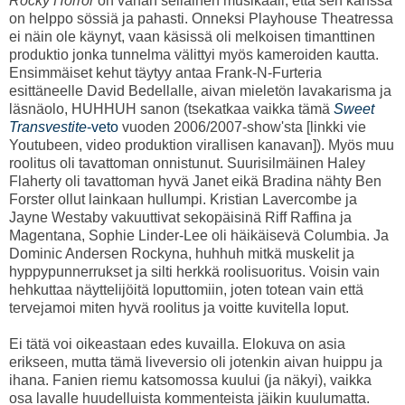
Rocky Horror
on vähän sellainen musikaali, että sen kanssa
on helppo sössiä ja pahasti. Onneksi Playhouse Theatressa
ei näin ole käynyt, vaan käsissä oli melkoisen timanttinen
produktio jonka tunnelma välittyi myös kameroiden kautta.
Ensimmäiset kehut täytyy antaa Frank-N-Furteria
esittäneelle David Bedellalle, aivan mieletön lavakarisma ja
läsnäolo, HUHHUH sanon (tsekatkaa vaikka tämä
Sweet
Transvestite
-veto
vuoden 2006/2007-show'sta [linkki vie
Youtubeen, video produktion virallisen kanavan]). Myös muu
roolitus oli tavattoman onnistunut. Suurisilmäinen Haley
Flaherty oli tavattoman hyvä Janet eikä Bradina nähty Ben
Forster ollut lainkaan hullumpi. Kristian Lavercombe ja
Jayne Westaby vakuuttivat sekopäisinä Riff Raffina ja
Magentana, Sophie Linder-Lee oli häikäisevä Columbia. Ja
Dominic Andersen Rockyna, huhhuh mitkä muskelit ja
hyppypunnerrukset ja silti herkkä roolisuoritus. Voisin vain
hehkuttaa näyttelijöitä loputtomiin, joten totean vain että
tervejamoi miten hyvä roolitus ja voitte kuvitella loput.
Ei tätä voi oikeastaan edes kuvailla. Elokuva on asia
erikseen, mutta tämä liveversio oli jotenkin aivan huippu ja
ihana. Fanien riemu katsomossa kuului (ja näkyi), vaikka
osa lavalle huudelluista kommenteista jäikin kuulumatta.