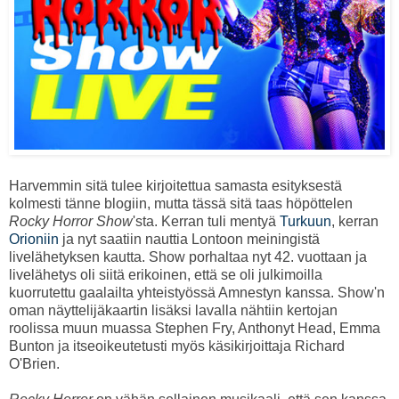
Harvemmin sitä tulee kirjoitettua samasta esityksestä
kolmesti tänne blogiin, mutta tässä sitä taas höpöttelen
Rocky Horror Show
'sta. Kerran tuli mentyä
Turkuun
, kerran
Orioniin
ja nyt saatiin nauttia Lontoon meiningistä
livelähetyksen kautta. Show porhaltaa nyt 42. vuottaan ja
livelähetys oli siitä erikoinen, että se oli julkimoilla
kuorrutettu gaalailta yhteistyössä Amnestyn kanssa. Show'n
oman näyttelijäkaartin lisäksi lavalla nähtiin kertojan
roolissa muun muassa Stephen Fry, Anthonyt Head, Emma
Bunton ja itseoikeutetusti myös käsikirjoittaja Richard
O'Brien.