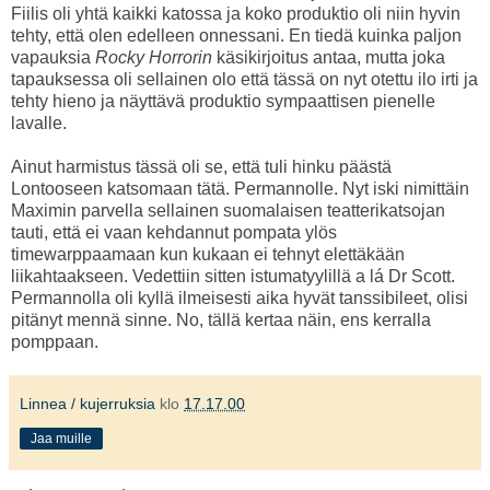
Fiilis oli yhtä kaikki katossa ja koko produktio oli niin hyvin
tehty, että olen edelleen onnessani. En tiedä kuinka paljon
vapauksia
Rocky Horrorin
käsikirjoitus antaa, mutta joka
tapauksessa oli sellainen olo että tässä on nyt otettu ilo irti ja
tehty hieno ja näyttävä produktio sympaattisen pienelle
lavalle.
Ainut harmistus tässä oli se, että tuli hinku päästä
Lontooseen katsomaan tätä. Permannolle. Nyt iski nimittäin
Maximin parvella sellainen suomalaisen teatterikatsojan
tauti, että ei vaan kehdannut pompata ylös
timewarppaamaan kun kukaan ei tehnyt elettäkään
liikahtaakseen. Vedettiin sitten istumatyylillä a lá Dr Scott.
Permannolla oli kyllä ilmeisesti aika hyvät tanssibileet, olisi
pitänyt mennä sinne. No, tällä kertaa näin, ens kerralla
pomppaan.
Linnea / kujerruksia
klo
17.17.00
Jaa muille