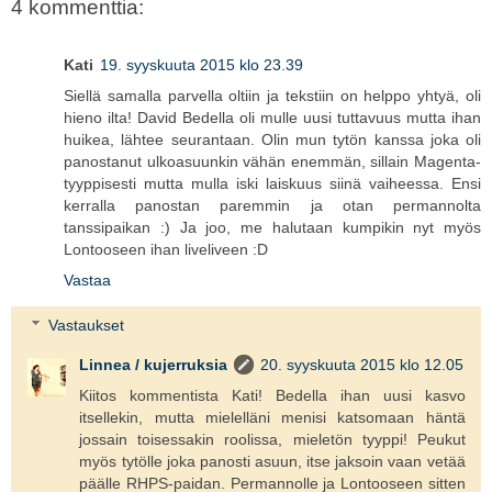
4 kommenttia:
Kati
19. syyskuuta 2015 klo 23.39
Siellä samalla parvella oltiin ja tekstiin on helppo yhtyä, oli
hieno ilta! David Bedella oli mulle uusi tuttavuus mutta ihan
huikea, lähtee seurantaan. Olin mun tytön kanssa joka oli
panostanut ulkoasuunkin vähän enemmän, sillain Magenta-
tyyppisesti mutta mulla iski laiskuus siinä vaiheessa. Ensi
kerralla panostan paremmin ja otan permannolta
tanssipaikan :) Ja joo, me halutaan kumpikin nyt myös
Lontooseen ihan liveliveen :D
Vastaa
Vastaukset
Linnea / kujerruksia
20. syyskuuta 2015 klo 12.05
Kiitos kommentista Kati! Bedella ihan uusi kasvo
itsellekin, mutta mielelläni menisi katsomaan häntä
jossain toisessakin roolissa, mieletön tyyppi! Peukut
myös tytölle joka panosti asuun, itse jaksoin vaan vetää
päälle RHPS-paidan. Permannolle ja Lontooseen sitten