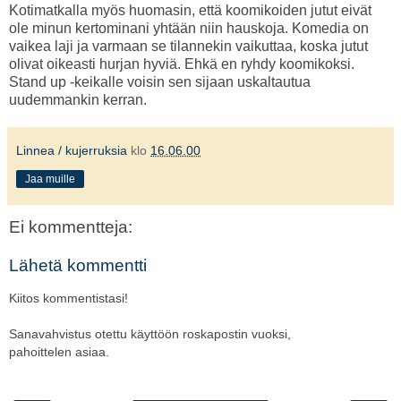
Kotimatkalla myös huomasin, että koomikoiden jutut eivät
ole minun kertominani yhtään niin hauskoja. Komedia on
vaikea laji ja varmaan se tilannekin vaikuttaa, koska jutut
olivat oikeasti hurjan hyviä. Ehkä en ryhdy koomikoksi.
Stand up -keikalle voisin sen sijaan uskaltautua
uudemmankin kerran.
Linnea / kujerruksia
klo
16.06.00
Jaa muille
Ei kommentteja:
Lähetä kommentti
Kiitos kommentistasi!
Sanavahvistus otettu käyttöön roskapostin vuoksi,
pahoittelen asiaa.