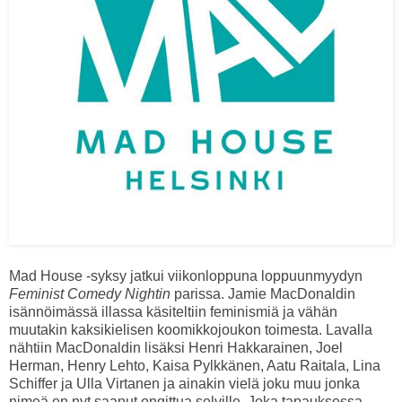
Mad House -syksy jatkui viikonloppuna loppuunmyydyn
Feminist Comedy Nightin
parissa. Jamie MacDonaldin
isännöimässä illassa käsiteltiin feminismiä ja vähän
muutakin kaksikielisen koomikkojoukon toimesta. Lavalla
nähtiin MacDonaldin lisäksi Henri Hakkarainen, Joel
Herman, Henry Lehto, Kaisa Pylkkänen, Aatu Raitala, Lina
Schiffer ja Ulla Virtanen ja ainakin vielä joku muu jonka
nimeä en nyt saanut ongittua selville. Joka tapauksessa