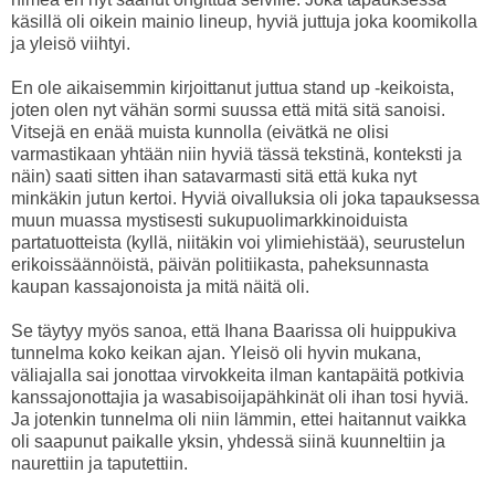
käsillä oli oikein mainio lineup, hyviä juttuja joka koomikolla
ja yleisö viihtyi.
En ole aikaisemmin kirjoittanut juttua stand up -keikoista,
joten olen nyt vähän sormi suussa että mitä sitä sanoisi.
Vitsejä en enää muista kunnolla (eivätkä ne olisi
varmastikaan yhtään niin hyviä tässä tekstinä, konteksti ja
näin) saati sitten ihan satavarmasti sitä että kuka nyt
minkäkin jutun kertoi. Hyviä oivalluksia oli joka tapauksessa
muun muassa mystisesti sukupuolimarkkinoiduista
partatuotteista (kyllä, niitäkin voi ylimiehistää), seurustelun
erikoissäännöistä, päivän politiikasta, paheksunnasta
kaupan kassajonoista ja mitä näitä oli.
Se täytyy myös sanoa, että Ihana Baarissa oli huippukiva
tunnelma koko keikan ajan. Yleisö oli hyvin mukana,
väliajalla sai jonottaa virvokkeita ilman kantapäitä potkivia
kanssajonottajia ja wasabisoijapähkinät oli ihan tosi hyviä.
Ja jotenkin tunnelma oli niin lämmin, ettei haitannut vaikka
oli saapunut paikalle yksin, yhdessä siinä kuunneltiin ja
naurettiin ja taputettiin.