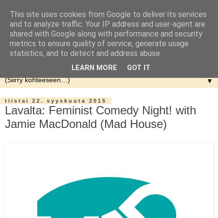
This site uses cookies from Google to deliver its services
and to analyze traffic. Your IP address and user-agent are
shared with Google along with performance and security
metrics to ensure quality of service, generate usage
statistics, and to detect and address abuse.
LEARN MORE
GOT IT
▼
tiistai 22. syyskuuta 2015
Lavalta: Feminist Comedy Night! with
Jamie MacDonald (Mad House)