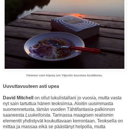
Viimeiset osiot kirjasta luin Viljandin kauniissa kesäilloissa.
Uuvuttavuuteen asti upea
David Mitchell
on ollut lukulistallani jo vuosia, mutta vasta
nyt sain tartuttua hänen teoksiinsa. Aloitin uusimmasta
suomennetusta, tämän vuoden Tähtifantasia-palkinnon
saaneesta
Luukelloista
. Tarinassa maagisen realismin
elementit yhdistyvät koukuttavaan kerrontaan. Teoksella on
mittaa ja massaa eikä se päästänyt helpolla, mutta