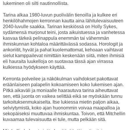
lukeminen oli silti nautinnollista.
Tarina alkaa 1980-luvun puolivälin tienoilla ja kulkee eri
henkilöhahmojen kerronnan kautta aina lähitulevaisuuteen
2040-luvulle saakka. Tarinan keskiössä on Holly Sykes,
sydämensä murjonut teini, josta aikuistuessa ja vanhetessa
kasvaa tärkeä pelinappula enemmän tai vähemmän
ihmiskunnan kohtaloa määrittävässä sodassa. Horologit ja
ankoriitit, hyvät ja pahat kuolemattomat, kehoaan vaihtavat
sielut kamppailevat nimittäin keskenään siitä, miten ihmisiä
eli hauraita luukelloja on suotavaa tässä ajan virrassa
kulkiessa hyödykseen käyttää.
Kerronta polveilee ja näkökulman vaihdokset pakottavat
eräänlaiseen palapelin kokoamiseen koko lukemisen ajan.
Pitkä aikaväli ja moniaalle haarautuva tarina aiheuttavat
sen, että juonta on vaikea selittää eikä se myöskään tunnu
tarkoituksenmukaiselta. Itse lukiessa mietin paljon aikaa,
selviytymistä, koko ajan huonommin voivaa maapalloa ja
sekopäiseksi muuttuvaa ihmiskuntaa. Toivon, että Mitchellin
kuvaamaa tulevaisuutta ei tule, mutta pelkään sitä.