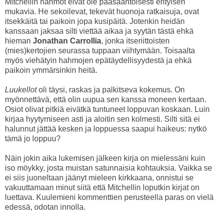
Mitchellin hahmot eivät ole pääsääntöisesti erityisen
mukavia. He sekoilevat, tekevät huonoja ratkaisuja, ovat
itsekkäitä tai paikoin jopa kusipäitä. Jotenkin heidän
kanssaan jaksaa silti viettää aikaa ja syytän tästä ehkä
hieman
Jonathan Carrollia
, jonka itseriittoisten
(mies)kertojien seurassa tuppaan viihtymään. Toisaalta
myös viehätyin hahmojen epätäydellisyydestä ja ehkä
paikoin ymmärsinkin heitä.
Luukellot
oli täysi, raskas ja palkitseva kokemus. On
myönnettävä, että olin uupua sen kanssa moneen kertaan.
Osiot olivat pitkiä eivätkä tuntuneet loppuvan koskaan. Luin
kirjaa hyytymiseen asti ja aloitin sen kolmesti. Silti sitä ei
halunnut jättää kesken ja loppuessa saapui haikeus: nytkö
tämä jo loppuu?
Näin jokin aika lukemisen jälkeen kirja on mielessäni kuin
iso möykky, josta muistan satunnaisia kohtauksia. Vaikka se
ei siis juoneltaan jäänyt mieleen kirkkaana, onnistui se
vakuuttamaan minut siitä että Mitchellin loputkin kirjat on
luettava. Kuulemieni kommenttien perusteella paras on vielä
edessä, odotan innolla.