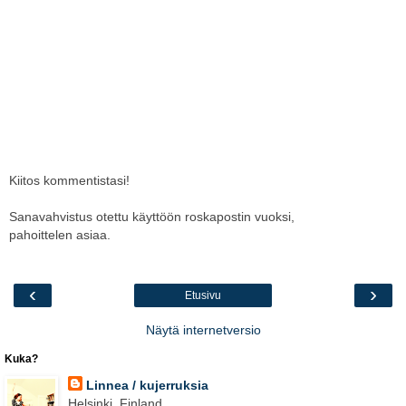
Kiitos kommentistasi!
Sanavahvistus otettu käyttöön roskapostin vuoksi,
pahoittelen asiaa.
‹
›
Etusivu
Näytä internetversio
Kuka?
Linnea / kujerruksia
Helsinki, Finland