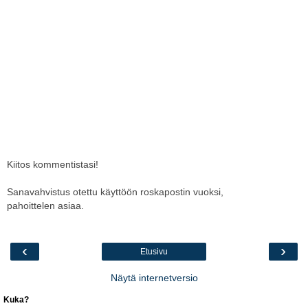
Kiitos kommentistasi!
Sanavahvistus otettu käyttöön roskapostin vuoksi,
pahoittelen asiaa.
‹
›
Etusivu
Näytä internetversio
Kuka?