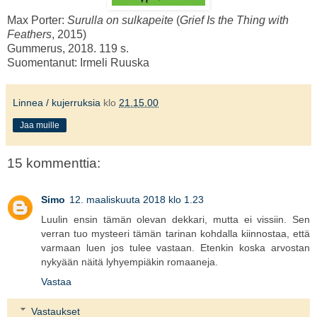
Max Porter:
Surulla on sulkapeite
(
Grief Is the Thing with
Feathers
, 2015)
Gummerus, 2018. 119 s.
Suomentanut: Irmeli Ruuska
Linnea / kujerruksia
klo
21.15.00
Jaa muille
15 kommenttia:
Simo
12. maaliskuuta 2018 klo 1.23
Luulin ensin tämän olevan dekkari, mutta ei vissiin. Sen
verran tuo mysteeri tämän tarinan kohdalla kiinnostaa, että
varmaan luen jos tulee vastaan. Etenkin koska arvostan
nykyään näitä lyhyempiäkin romaaneja.
Vastaa
Vastaukset