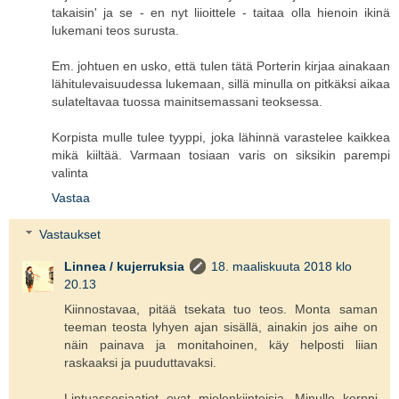
takaisin' ja se - en nyt liioittele - taitaa olla hienoin ikinä
lukemani teos surusta.
Em. johtuen en usko, että tulen tätä Porterin kirjaa ainakaan
lähitulevaisuudessa lukemaan, sillä minulla on pitkäksi aikaa
sulateltavaa tuossa mainitsemassani teoksessa.
Korpista mulle tulee tyyppi, joka lähinnä varastelee kaikkea
mikä kiiltää. Varmaan tosiaan varis on siksikin parempi
valinta
Vastaa
Vastaukset
Linnea / kujerruksia
18. maaliskuuta 2018 klo
20.13
Kiinnostavaa, pitää tsekata tuo teos. Monta saman
teeman teosta lyhyen ajan sisällä, ainakin jos aihe on
näin painava ja monitahoinen, käy helposti liian
raskaaksi ja puuduttavaksi.
Lintuassosiaatiot ovat mielenkiintoisia. Minulle korppi