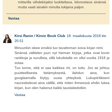
mittarilla viihdekirjaksi luokiteltava, kiinnostava sinänsä
mutta vaati ainakin minulta lukijana paljon.
Vastaa
Kirsi Ranin / Kirsin Book Club
18. maaliskuuta 2018 klo
20.51
Minuunkin iskee ensiksi tuo tavattoman soiva kirjan nimi.
Sinänsä välttelen juuri nyt hieman kirjoja, jotka ovat kovin
rankkoja ja surullisia, sillä lukulistalla on ollut vuotta 1918 ja
sotaa.
Tuo tunne, että ei saa kaikkea irti, on tuttu. Jos se johtuu
puutteellisesta tietämyksestä, ilahdun aina, kun
googlaamalla löytyy uusia yhteyksiä. Lukupiiriläiseni
naureskelevat aina välillä, että miten ihmeessä ehdin lukea
kirjan, kun olen hakenut kaikki taustatiedotkin.
Vastaa