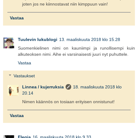
joten jos ne kiinnostavat niin kimppuun vain!
Vastaa
Tuulevin lukublogi
13. maaliskuuta 2018 klo 15.28
Suomenkielinen nimi on kauniimpi ja runollisempi kuin
alkuteoksen nimi. Aihe ei varsinaisesti juuri nyt puhuttele.
Vastaa
Vastaukset
Linnea / kujerruksia
18. maaliskuuta 2018 klo
20.14
Nimen käännös on tosiaan erityisen onnistunut!
Vastaa
Elegia
16. maaliskuuta 2018 klo 9.33