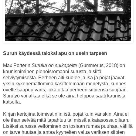
Surun käydessä taloksi apu on usein tarpeen
Max Porterin
Surulla on sulkapeite
(Gummerus, 2018) on
kaunisniminen pienoisromaani surusta ja siitä
selviytymisestä. Perheen äiti kuolee ja isä ja pojat jäävät
yksin kykenemättöminä käsittelemään menetystä, kunnes
ovelle saapuu varis, joka ottaa perheen siipiensä suojaan.
Surutyö voi alkaa eikä se ole aina helppoa saati kaunista
katsella.
Kirjan kertojina toimivat niin isä, pojat kuin variskin. Aina ei
ole ihan selvää mitä tapahtuu tai missä aikatasossa ollaan.
Lisäksi surussa vellominen on tosiaan rumaa puuhaa, välillä
on tarve huutaa ja antaa kyynelten valua variksen siipien