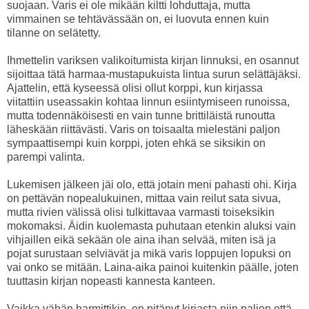
suojaan. Varis ei ole mikään kiltti lohduttaja, mutta
vimmainen se tehtävässään on, ei luovuta ennen kuin
tilanne on selätetty.
Ihmettelin variksen valikoitumista kirjan linnuksi, en osannut
sijoittaa tätä harmaa-mustapukuista lintua surun selättäjäksi.
Ajattelin, että kyseessä olisi ollut korppi, kun kirjassa
viitattiin useassakin kohtaa linnun esiintymiseen runoissa,
mutta todennäköisesti en vain tunne brittiläistä runoutta
läheskään riittävästi. Varis on toisaalta mielestäni paljon
sympaattisempi kuin korppi, joten ehkä se siksikin on
parempi valinta.
Lukemisen jälkeen jäi olo, että jotain meni pahasti ohi. Kirja
on pettävän nopealukuinen, mittaa vain reilut sata sivua,
mutta rivien välissä olisi tulkittavaa varmasti toiseksikin
mokomaksi. Äidin kuolemasta puhutaan etenkin aluksi vain
vihjaillen eikä sekään ole aina ihan selvää, miten isä ja
pojat surustaan selviävät ja mikä varis loppujen lopuksi on
vai onko se mitään. Laina-aika painoi kuitenkin päälle, joten
tuuttasin kirjan nopeasti kannesta kanteen.
Vaikka vähän harmittikin, en pitänyt kirjasta niin paljon että