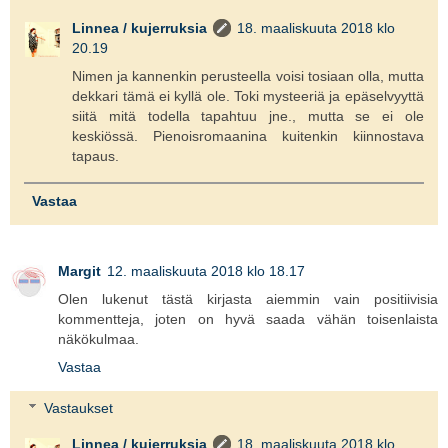
Linnea / kujerruksia
18. maaliskuuta 2018 klo
20.19
Nimen ja kannenkin perusteella voisi tosiaan olla, mutta
dekkari tämä ei kyllä ole. Toki mysteeriä ja epäselvyyttä
siitä mitä todella tapahtuu jne., mutta se ei ole
keskiössä. Pienoisromaanina kuitenkin kiinnostava
tapaus.
Vastaa
Margit
12. maaliskuuta 2018 klo 18.17
Olen lukenut tästä kirjasta aiemmin vain positiivisia
kommentteja, joten on hyvä saada vähän toisenlaista
näkökulmaa.
Vastaa
Vastaukset
Linnea / kujerruksia
18. maaliskuuta 2018 klo