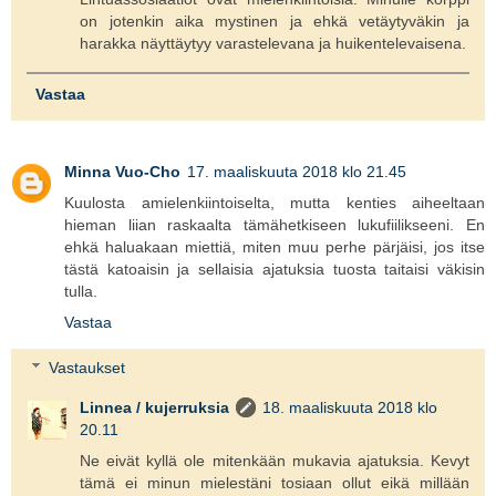
on jotenkin aika mystinen ja ehkä vetäytyväkin ja
harakka näyttäytyy varastelevana ja huikentelevaisena.
Vastaa
Minna Vuo-Cho
17. maaliskuuta 2018 klo 21.45
Kuulosta amielenkiintoiselta, mutta kenties aiheeltaan
hieman liian raskaalta tämähetkiseen lukufiilikseeni. En
ehkä haluakaan miettiä, miten muu perhe pärjäisi, jos itse
tästä katoaisin ja sellaisia ajatuksia tuosta taitaisi väkisin
tulla.
Vastaa
Vastaukset
Linnea / kujerruksia
18. maaliskuuta 2018 klo
20.11
Ne eivät kyllä ole mitenkään mukavia ajatuksia. Kevyt
tämä ei minun mielestäni tosiaan ollut eikä millään