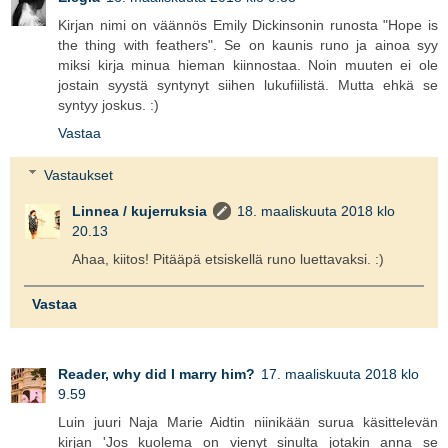
Kirjan nimi on väännös Emily Dickinsonin runosta "Hope is
the thing with feathers". Se on kaunis runo ja ainoa syy
miksi kirja minua hieman kiinnostaa. Noin muuten ei ole
jostain syystä syntynyt siihen lukufiilistä. Mutta ehkä se
syntyy joskus. :)
Vastaa
Vastaukset
Linnea / kujerruksia
18. maaliskuuta 2018 klo
20.13
Ahaa, kiitos! Pitääpä etsiskellä runo luettavaksi. :)
Vastaa
Reader, why did I marry him?
17. maaliskuuta 2018 klo
9.59
Luin juuri Naja Marie Aidtin niinikään surua käsittelevän
kirjan 'Jos kuolema on vienyt sinulta jotakin anna se