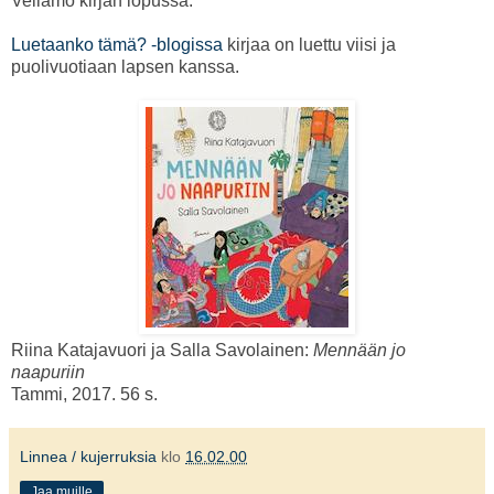
Vellamo kirjan lopussa.
Luetaanko tämä? -blogissa
kirjaa on luettu viisi ja
puolivuotiaan lapsen kanssa.
Riina Katajavuori ja Salla Savolainen:
Mennään jo
naapuriin
Tammi, 2017. 56 s.
Linnea / kujerruksia
klo
16.02.00
Jaa muille