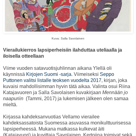
Kuva: Salla Savolainen
Vierailukierros lapsiperheisiin ilahduttaa uteliaalla ja
iloisella otteellaan
Viime vuoden satavuotisjuhlinnan aikana Ylellä oli
käynnissä
Kirjojen Suomi -sarja
. Viimeiseksi
Seppo
Puttonen valitsi listalle teoksen vuodelta 2017
, kirjan, joka
kuvaisi mahdollisimman hyvin tätä aikaa. Valinta osui Riina
Katajavuoren ja Salla Savolaisen kuvakirjaan
Mennään jo
naapuriin
(Tammi, 2017) ja lukemisen jälkeen olen samaa
mieltä.
Kirjassa kahdeksanvuotias Vellamo vierailee
kahdeksassatoista Suomessa asuvassa monikulttuurisessa
lapsiperheessä. Mukana matkassa kulkevat äiti
(Katajavuori) ja kuvittaja Savolainen. Kertojina toimivat sekä