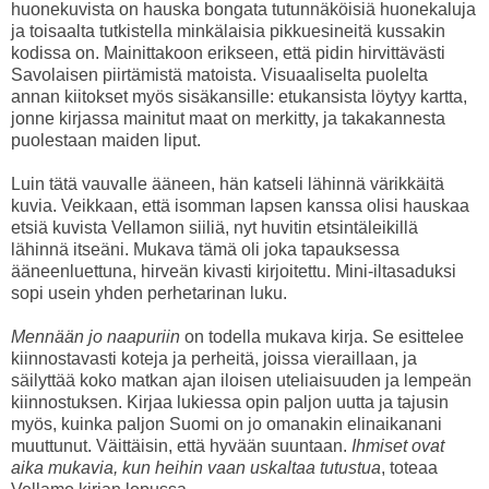
huonekuvista on hauska bongata tutunnäköisiä huonekaluja
ja toisaalta tutkistella minkälaisia pikkuesineitä kussakin
kodissa on. Mainittakoon erikseen, että pidin hirvittävästi
Savolaisen piirtämistä matoista. Visuaaliselta puolelta
annan kiitokset myös sisäkansille: etukansista löytyy kartta,
jonne kirjassa mainitut maat on merkitty, ja takakannesta
puolestaan maiden liput.
Luin tätä vauvalle ääneen, hän katseli lähinnä värikkäitä
kuvia. Veikkaan, että isomman lapsen kanssa olisi hauskaa
etsiä kuvista Vellamon siiliä, nyt huvitin etsintäleikillä
lähinnä itseäni. Mukava tämä oli joka tapauksessa
ääneenluettuna, hirveän kivasti kirjoitettu. Mini-iltasaduksi
sopi usein yhden perhetarinan luku.
Mennään jo naapuriin
on todella mukava kirja. Se esittelee
kiinnostavasti koteja ja perheitä, joissa vieraillaan, ja
säilyttää koko matkan ajan iloisen uteliaisuuden ja lempeän
kiinnostuksen. Kirjaa lukiessa opin paljon uutta ja tajusin
myös, kuinka paljon Suomi on jo omanakin elinaikanani
muuttunut. Väittäisin, että hyvään suuntaan.
Ihmiset ovat
aika mukavia, kun heihin vaan uskaltaa tutustua
, toteaa