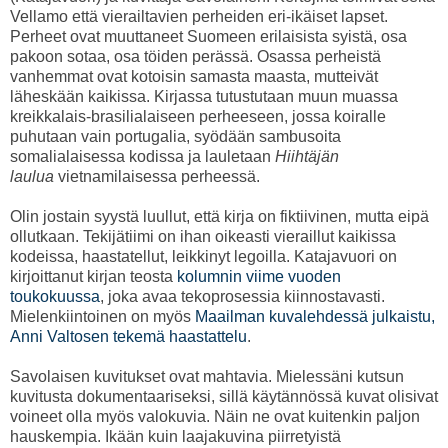
Vellamo että vierailtavien perheiden eri-ikäiset lapset.
Perheet ovat muuttaneet Suomeen erilaisista syistä, osa
pakoon sotaa, osa töiden perässä. Osassa perheistä
vanhemmat ovat kotoisin samasta maasta, mutteivät
läheskään kaikissa. Kirjassa tutustutaan muun muassa
kreikkalais-brasilialaiseen perheeseen, jossa koiralle
puhutaan vain portugalia, syödään sambusoita
somalialaisessa kodissa ja lauletaan
Hiihtäjän
laulua
vietnamilaisessa perheessä.
Olin jostain syystä luullut, että kirja on fiktiivinen, mutta eipä
ollutkaan. Tekijätiimi on ihan oikeasti vieraillut kaikissa
kodeissa, haastatellut, leikkinyt legoilla. Katajavuori on
kirjoittanut kirjan teosta
kolumnin viime vuoden
toukokuussa
, joka avaa tekoprosessia kiinnostavasti.
Mielenkiintoinen on myös
Maailman kuvalehdessä julkaistu,
Anni Valtosen tekemä haastattelu
.
Savolaisen kuvitukset ovat mahtavia. Mielessäni kutsun
kuvitusta dokumentaariseksi, sillä käytännössä kuvat olisivat
voineet olla myös valokuvia. Näin ne ovat kuitenkin paljon
hauskempia. Ikään kuin laajakuvina piirretyistä