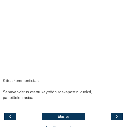
Kiitos kommentistasi!
Sanavahvistus otettu käyttöön roskapostin vuoksi,
pahoittelen asiaa.
‹
›
Etusivu