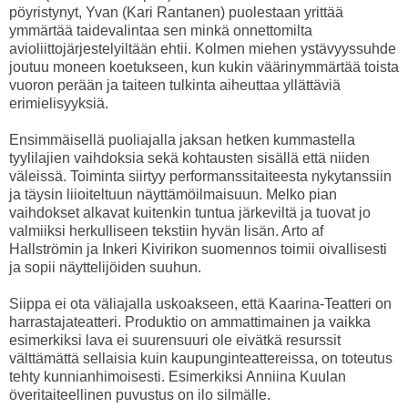
pöyristynyt, Yvan (Kari Rantanen) puolestaan yrittää
ymmärtää taidevalintaa sen minkä onnettomilta
avioliittojärjestelyiltään ehtii. Kolmen miehen ystävyyssuhde
joutuu moneen koetukseen, kun kukin väärinymmärtää toista
vuoron perään ja taiteen tulkinta aiheuttaa yllättäviä
erimielisyyksiä.
Ensimmäisellä puoliajalla jaksan hetken kummastella
tyylilajien vaihdoksia sekä kohtausten sisällä että niiden
väleissä. Toiminta siirtyy performanssitaiteesta nykytanssiin
ja täysin liioiteltuun näyttämöilmaisuun. Melko pian
vaihdokset alkavat kuitenkin tuntua järkeviltä ja tuovat jo
valmiiksi herkulliseen tekstiin hyvän lisän. Arto af
Hallströmin ja Inkeri Kivirikon suomennos toimii oivallisesti
ja sopii näyttelijöiden suuhun.
Siippa ei ota väliajalla uskoakseen, että Kaarina-Teatteri on
harrastajateatteri. Produktio on ammattimainen ja vaikka
esimerkiksi lava ei suurensuuri ole eivätkä resurssit
välttämättä sellaisia kuin kaupunginteattereissa, on toteutus
tehty kunnianhimoisesti. Esimerkiksi Anniina Kuulan
överitaiteellinen puvustus on ilo silmälle.