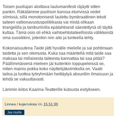
Toisen puoliajan aloittava laulumanifesti räjäytti sitten
pankin. Räkätämme puolison kanssa eturivissä vedet
silmissä, sillä monotonisesti laulettu byrokraattinen teksti
taiteen valtionavustuspolitiikasta vai mistä olikaan
triangelilla ja tamburiinilla epätahtisesti säestettynä oli täyttä
kultaa. Tämä osio oli ehkä vaihtoehtotaiteellisista välikkeistä
oma suosikkini, jotenkin niin aito ja tunteella tehty.
Kokonaisuutena
Taide
jätti hyvälle mielelle ja sai pohtimaan
taidetta ja sen olemusta. Kuka saa määritellä mitä taide saa
maksaa tai millaisesta taiteesta kannattaa tai saa pitää?
Päällimmäisenä mieleen jäi kuitenkin loppupeleissä se,
miten mainio pokka koko näyttelijäkolmikolla on. Vaatii
taitoa ja luottoa työryhmään heittäytyä absurdiin ilmaisuun ja
tehdä se vakuuttavasti.
Lämmin kiitos Kaarina-Teatterille kutsusta esitykseen.
Linnea / kujerruksia
klo
15.51.00
Jaa muille