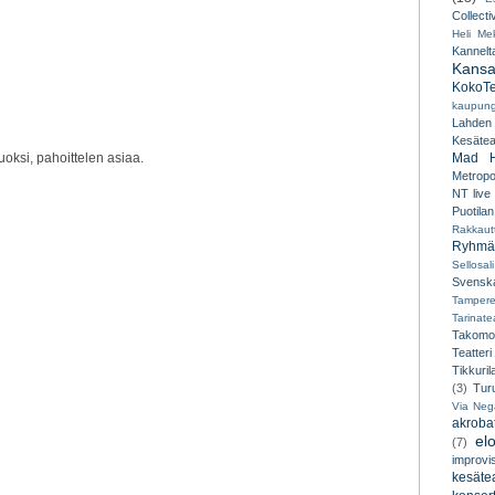
Collecti
Heli Mek
Kannelt
Kansal
KokoTe
kaupungi
Lahden
Kesäteat
Mad H
oksi, pahoittelen asiaa.
Metropo
NT live
Puotilan
Rakkaut
Ryhmät
Sellosali
Svenska
Tampere
Tarinatea
Takomo
Teatteri
Tikkuril
(3)
Tur
Via Neg
akroba
el
(7)
improvi
kesätea