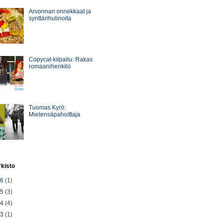
Arvonnan onnekkaat ja
synttärihulinoita
Copycat-kilpailu: Rakas
romaanihenkilö
Tuomas Kyrö:
Mielensäpahoittaja
rkisto
26
(1)
25
(3)
24
(4)
23
(1)