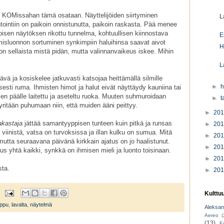
ä, KOMissahan tämä osataan. Näyttelijöiden siirtyminen
L
tointiin on paikoin onnistunutta, paikoin raskasta. Pää menee
oisen näytöksen rikottu tunnelma, kohtuullisen kiinnostava
E
hmisluonnon sortuminen synkimpiin haluihinsa saavat aivot
H
n sellaista mistä pidän, mutta valinnanvaikeus iskee. Mihin
L
tävä ja kosiskelee jatkuvasti katsojaa heittämällä silmille
►
h
esti ruma. Ihmisten himot ja halut eivät näyttäydy kauniina tai
en päälle laitettu ja aseteltu ruoka. Muuten suhmuroidaan
►
t
yritään puhumaan niin, että muiden ääni peittyy.
►
20
akastaja
jättää samantyyppisen tunteen kuin pitkä ja runsas
►
20
ä viinistä, vatsa on turvoksissa ja illan kulku on sumua. Mitä
►
20
 mutta seuraavana päivänä kirkkain ajatus on jo haalistunut.
►
20
s yhtä kaikki, synkkä on ihmisen mieli ja luonto toisinaan.
►
20
sta.
►
20
Kulttu
ippu
,
lavalta
,
näytelmä
Aleksant
Aereo
(
(13)
E