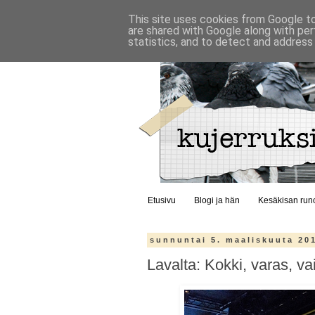
This site uses cookies from Google to 
are shared with Google along with per
statistics, and to detect and address
Etusivu
Blogi ja hän
Kesäkisan run
sunnuntai 5. maaliskuuta 20
Lavalta: Kokki, varas, va