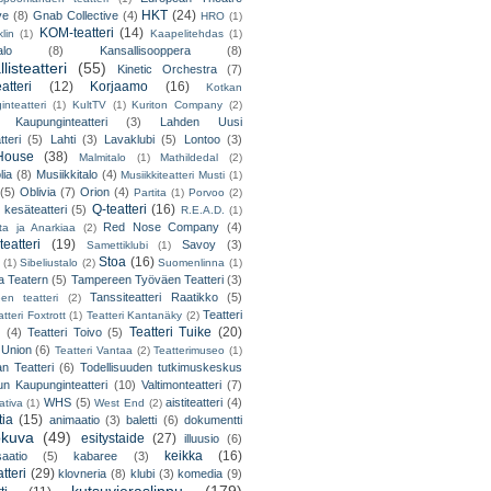
HKT
(24)
ve
(8)
Gnab Collective
(4)
HRO
(1)
KOM-teatteri
(14)
lin
(1)
Kaapelitehdas
(1)
alo
(8)
Kansallisooppera
(8)
listeatteri
(55)
Kinetic Orchestra
(7)
atteri
(12)
Korjaamo
(16)
Kotkan
nteatteri
(1)
KultTV
(1)
Kuriton Company
(2)
 Kaupunginteatteri
(3)
Lahden Uusi
teri
(5)
Lahti
(3)
Lavaklubi
(5)
Lontoo
(3)
ouse
(38)
Malmitalo
(1)
Mathildedal
(2)
lia
(8)
Musiikkitalo
(4)
Musiikkiteatteri Musti
(1)
(5)
Oblivia
(7)
Orion
(4)
Partita
(1)
Porvoo
(2)
Q-teatteri
(16)
 kesäteatteri
(5)
R.E.A.D.
(1)
Red Nose Company
(4)
ta ja Anarkiaa
(2)
eatteri
(19)
Savoy
(3)
Samettiklubi
(1)
Stoa
(16)
(1)
Sibeliustalo
(2)
Suomenlinna
(1)
 Teatern
(5)
Tampereen Työväen Teatteri
(3)
Tanssiteatteri Raatikko
(5)
en teatteri
(2)
Teatteri
tteri Foxtrott
(1)
Teatteri Kantanäky
(2)
Teatteri Tuike
(20)
(4)
Teatteri Toivo
(5)
 Union
(6)
Teatteri Vantaa
(2)
Teatterimuseo
(1)
an Teatteri
(6)
Todellisuuden tutkimuskeskus
un Kaupunginteatteri
(10)
Valtimonteatteri
(7)
WHS
(5)
aistiteatteri
(4)
ativa
(1)
West End
(2)
tia
(15)
animaatio
(3)
baletti
(6)
dokumentti
okuva
(49)
esitystaide
(27)
illuusio
(6)
keikka
(16)
saatio
(5)
kabaree
(3)
tteri
(29)
klovneria
(8)
klubi
(3)
komedia
(9)