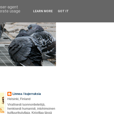
 user-agent
nerate usage
LEARN MORE
GOT IT
Linnea / kujerruksia
Helsinki, Finland
Virallisesti luonnontieteilijä,
henkisesti humanisti, intohimoinen
kulttuurikuluttaja. Kirjoittaa tässä