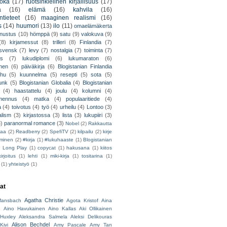
uoka
(17)
ruotsinkielinen kirjallisuus
(17)
a
(16)
elämä
(16)
kahvila
(16)
tieteet
(16)
maaginen realismi
(16)
s
(14)
huumori
(13)
ilo
(11)
omaelämäkerta
nnustus
(10)
hömppä
(9)
satu
(9)
valokuva
(9)
(8)
kirjamessut
(8)
trilleri
(8)
Finlandia
(7)
ssvensk
(7)
levy
(7)
nostalgia
(7)
toiminta
(7)
ys
(7)
lukudiplomi
(6)
lukumaraton
(6)
nen
(6)
päiväkirja
(6)
Blogistanian Finlandia
hu
(5)
kuunnelma
(5)
resepti
(5)
sota
(5)
unk
(5)
Blogistanian Globalia
(4)
Blogistanian
(4)
haastattelu
(4)
joulu
(4)
kolumni
(4)
lmennus
(4)
matka
(4)
populaaritiede
(4)
a
(4)
toivotus
(4)
työ
(4)
urheilu
(4)
Lontoo
(3)
alism
(3)
kirjastossa
(3)
lista
(3)
lukupiiri
(3)
3)
paranormal romance
(3)
Nobel
(2)
Rakkautta
iaa
(2)
Readberry
(2)
SpefiTV
(2)
kilpailu
(2)
kirje
ominen
(2)
#kirja
(1)
#lukuhaaste
(1)
Blogistanian
)
Long Play
(1)
copycat
(1)
hakusana
(1)
kiitos
irjoitus
(1)
lehti
(1)
miki-kirja
(1)
tositarina
(1)
(1)
yhteistyö
(1)
jat
Agatha Christie
ansbach
Agota Kristof
Aina
h
Aino Havukainen
Aino Kallas
Aki Ollikainen
Huxley
Aleksandra Salmela
Aleksi Delikouras
Alison Bechdel
Kivi
Amy Pascale
Amy Tan