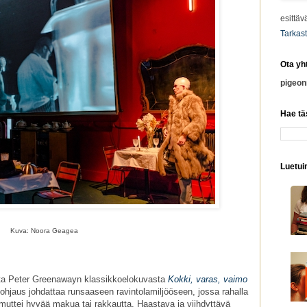
esittäv
Tarkast
Ota yh
pigeo
Hae tä
Luetuim
Kuva: Noora Geagea
nta Peter Greenawayn klassikkoelokuvasta
Kokki, varas, vaimo
 ohjaus johdattaa runsaaseen ravintolamiljööseen, jossa rahalla
 muttei hyvää makua tai rakkautta. Haastava ja viihdyttävä