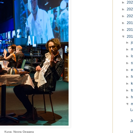
►
20
►
20
►
20
►
20
►
20
▼
20
►
j
►
m
►
l
►
s
►
e
►
h
►
k
►
t
►
h
▼
m
L
J
L
Kuva: Noora Geagea