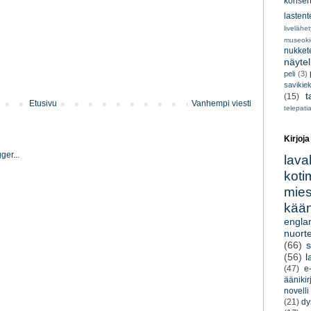
konsert
lastent
livelähe
museoki
nukkete
näyte
peli
(3)
savikiek
t
(15)
Etusivu
Vanhempi viesti
telepati
Kirjoja
lava
koti
miesk
kään
engla
nuorte
(66)
s
(56)
l
(47)
e-
äänikir
novelli
(21)
dy