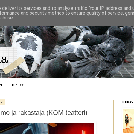
deliver its services and to analyze traffic. Your IP address and
formance and security metrics to ensure quality of service, ge
 abuse.
ot
TBR 100
17
Kuka?
imo ja rakastaja (KOM-teatteri)