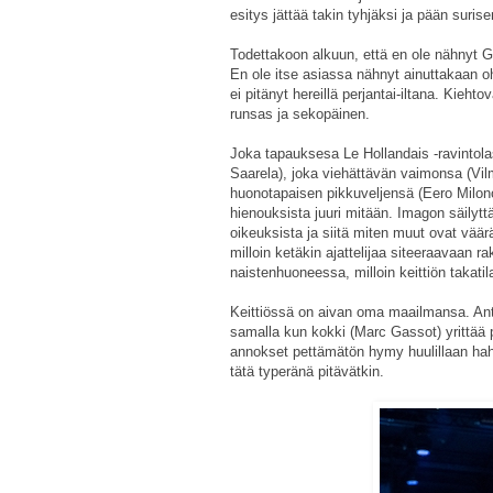
esitys jättää takin tyhjäksi ja pään sur
Todettakoon alkuun, että en ole nähnyt 
En ole itse asiassa nähnyt ainuttakaan o
ei pitänyt hereillä perjantai-iltana. Kieh
runsas ja sekopäinen.
Joka tapauksesa Le Hollandais -ravintola
Saarela), joka viehättävän vaimonsa (Vil
huonotapaisen pikkuveljensä (Eero Milono
hienouksista juuri mitään. Imagon säilyt
oikeuksista ja siitä miten muut ovat väär
milloin ketäkin ajattelijaa siteeraavaan 
naistenhuoneessa, milloin keittiön takatil
Keittiössä on aivan oma maailmansa. Antto 
samalla kun kokki (Marc Gassot) yrittää 
annokset pettämätön hymy huulillaan hahm
tätä typeränä pitävätkin.