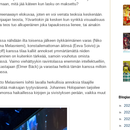
isemaan, mitä jää käteen kun lasku on maksettu?
Greenawayn elokuvaa, joten en voi verrata teoksia keskenään.
hjaajan teosta,
Yövartiokin
jäi kesken kun synkkä visuaalisuus
tova teos tuo alkuperäinen joka tapauksessa lienee, tai ainakin
ssa nähdään ilta toisensa jälkeen öykkärimäinen varas (Niko
ma Melasniemi), konstailemattoman äitinsä (Eeva Soivio) ja
ff) kanssa tilaa kalliit annokset ymmärtämättä niiden
täminen on kuitenkin tärkeää, samoin vouhotus omista
ässä. Vaimo viehättyykin ravintolassa enemmän intellektuelliin,
rakastajaan (Elmer Bäck) ja varastaa hetkiä tämän kanssa milloin
assa.
Melasniemi loihtii lavalla herkullisia annoksia tilaajille
pitää maksajan tyytyväisenä. Johannes Holopainen tarjoilee
onsa haikaillessa kirjojen ja sivistyksen perään, vaikka muut
Blogia
►
20
►
20
►
20
►
20