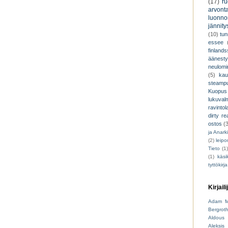
(17)
r
arvont
luonnon
jännity
(10)
tu
essee
finland
äänest
neulomi
(5)
kau
steamp
Kuopus
lukuva
ravintol
dirty re
ostos
(
ja Anark
(2)
leip
Tieto
(1
(1)
käsik
tyttökirja
Kirjaili
Adam M
Bergrot
Aldous 
Aleksis 