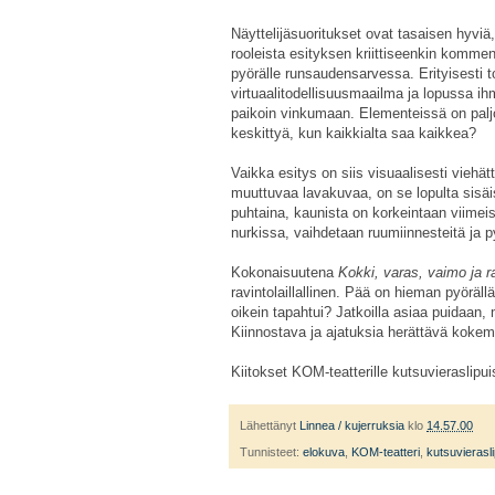
Näyttelijäsuoritukset ovat tasaisen hyvi
rooleista esityksen kriittiseenkin kommen
pyörälle runsaudensarvessa. Erityisesti t
virtuaalitodellisuusmaailma ja lopussa i
paikoin vinkumaan. Elementeissä on paljo
keskittyä, kun kaikkialta saa kaikkea?
Vaikka esitys on siis visuaalisesti viehät
muuttuvaa lavakuvaa, on se lopulta sisäis
puhtaina, kaunista on korkeintaan viimeis
nurkissa, vaihdetaan ruumiinnesteitä ja p
Kokonaisuutena
Kokki, varas, vaimo ja r
ravintolaillallinen. Pää on hieman pyöräll
oikein tapahtui? Jatkoilla asiaa puidaan,
Kiinnostava ja ajatuksia herättävä kokemu
Kiitokset KOM-teatterille kutsuvieraslipui
Lähettänyt
Linnea / kujerruksia
klo
14.57.00
Tunnisteet:
elokuva
,
KOM-teatteri
,
kutsuvierasl