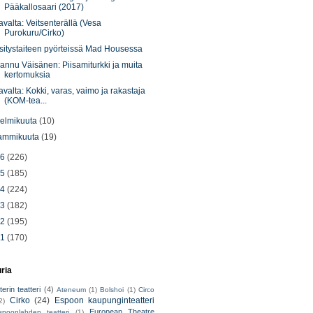
Pääkallosaari (2017)
avalta: Veitsenterällä (Vesa
Purokuru/Cirko)
sitystaiteen pyörteissä Mad Housessa
annu Väisänen: Piisamiturkki ja muita
kertomuksia
avalta: Kokki, varas, vaimo ja rakastaja
(KOM-tea...
elmikuuta
(10)
ammikuuta
(19)
16
(226)
15
(185)
14
(224)
13
(182)
12
(195)
11
(170)
uria
erin teatteri
(4)
Ateneum
(1)
Bolshoi
(1)
Circo
Cirko
(24)
Espoon kaupunginteatteri
2)
European Theatre
spoonlahden teatteri
(1)