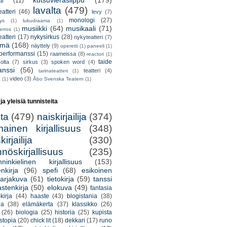
kutsuvieraslippu
(179)
ti
(11)
lavalta
(479)
eatteri
(46)
levy
(7)
monologi
(27)
tys
(1)
lukudraama
(1)
musiikki
(64)
musikaali
(71)
erros
(1)
atteri
(17)
nykysirkus
(28)
nykyteatteri
(7)
lmä
(168)
näyttely
(9)
operetti
(1)
paneeli
(1)
performanssi
(15)
raameissa
(8)
reactori
(1)
taide
olta
(7)
sirkus
(3)
spoken word
(4)
anssi
(56)
teatteri
(4)
tarinateatteri
(1)
video
(3)
a
(1)
Åbo Svenska Teatern
(1)
 ja yleisiä tunnisteita
lta
(479)
naiskirjailija
(374)
mainen kirjallisuus
(348)
irjailija
(330)
nöskirjallisuus
(235)
nninkielinen kirjallisuus
(153)
nkirja
(96)
spefi
(68)
esikoinen
arjakuva
(61)
tietokirja
(59)
tanssi
astenkirja
(50)
elokuva
(49)
fantasia
kirja
(44)
haaste
(43)
blogistania
(38)
ja
(38)
elämäkerta
(37)
klassikko
(26)
(26)
biologia
(25)
historia
(25)
kupista
stopia
(20)
chick lit
(18)
dekkari
(17)
runo