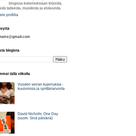
blogissa kokemuksiaan kirjoista,
ästä taiteesta, musiikista ja elokuvista.
ele profiilia
teyttä
nnaire@gmail.com
stä blogista
mat tällä viikolla
Vuoden verran kujerruksia -
kuulumisia ja synttäriarvonta
David Nicholls: One Day
(suom. Sinä päivänä)