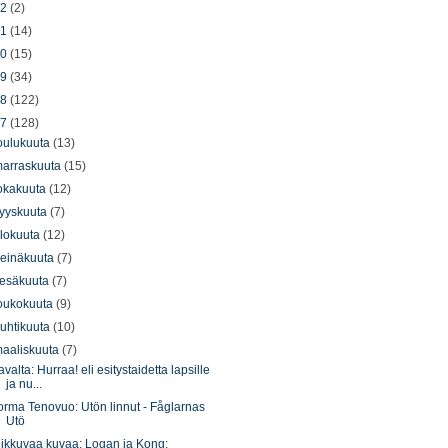
22
(2)
21
(14)
20
(15)
19
(34)
18
(122)
17
(128)
oulukuuta
(13)
arraskuuta
(15)
okakuuta
(12)
yyskuuta
(7)
lokuuta
(12)
einäkuuta
(7)
esäkuuta
(7)
oukokuuta
(9)
uhtikuuta
(10)
aaliskuuta
(7)
avalta: Hurraa! eli esitystaidetta lapsille
ja nu...
orma Tenovuo: Utön linnut - Fåglarnas
Utö
iikkuvaa kuvaa: Logan ja Kong: