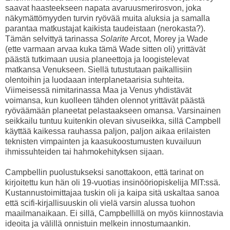
saavat haasteekseen napata avaruusmerirosvon, joka
näkymättömyyden turvin ryövää muita aluksia ja samalla
parantaa matkustajat kaikista taudeistaan (nerokasta?).
Tämän selvittyä tarinassa
Solarite
Arcot, Morey ja Wade
(ette varmaan arvaa kuka tämä Wade sitten oli) yrittävät
päästä tutkimaan uusia planeettoja ja loogistelevat
matkansa Venukseen. Siellä tutustutaan paikallisiin
olentoihin ja luodaaan interplanetaarisia suhteita.
Viimeisessä nimitarinassa Maa ja Venus yhdistävät
voimansa, kun kuolleen tähden olennot yrittävät päästä
ryöväämään planeetat pelastaakseen omansa. Varsinainen
seikkailu tuntuu kuitenkin olevan sivuseikka, sillä Campbell
käyttää kaikessa rauhassa paljon, paljon aikaa erilaisten
teknisten vimpainten ja kaasukoostumusten kuvailuun
ihmissuhteiden tai hahmokehityksen sijaan.
Campbellin puolustukseksi sanottakoon, että tarinat on
kirjoitettu kun hän oli 19-vuotias insinööriopiskelija MIT:ssä.
Kustannustoimittajaa tuskin oli ja kaipa sitä uskaltaa sanoa
että scifi-kirjallisuuskin oli vielä varsin alussa tuohon
maailmanaikaan. Ei sillä, Campbellillä on myös kiinnostavia
ideoita ja välillä onnistuin melkein innostumaankin.