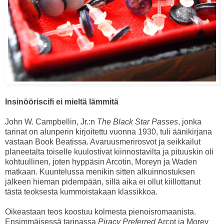
Insinööriscifi ei mieltä lämmitä
John W. Campbellin, Jr.:n
The Black Star Passes
, jonka
tarinat on alunperin kirjoitettu vuonna 1930, tuli äänikirjana
vastaan Book Beatissa. Avaruusmerirosvot ja seikkailut
planeetalta toiselle kuulostivat kiinnostavilta ja pituuskin oli
kohtuullinen, joten hyppäsin Arcotin, Moreyn ja Waden
matkaan. Kuuntelussa menikin sitten alkuinnostuksen
jälkeen hieman pidempään, sillä aika ei ollut kiillottanut
tästä teoksesta kummoistakaan klassikkoa.
Oikeastaan teos koostuu kolmesta pienoisromaanista.
Ensimmäisessä tarinassa
Piracy Preferred
Arcot ja Morey