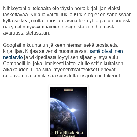
Nihkeyteni ei toisaalta ole täysin herra kirjailijan viaksi
laskettavaa. Kirjalla valittu lukija Kirk Ziegler on sanoissaan
kyllä selkeä, mutta innostuu täsmälleen yhtä paljon uudesta
näkymättömyysvimpaimen designista kuin huimasta
avaruustaistelustakin.
Googlailin kuuntelun jälkeen hieman sekä teosta että
kirjailijaa. Kirjaa selvensi huomattavasti
tämä oivallinen
nettiarvio
ja wikipediasta löytyi sen sijaan ylistyslaulu
Campbellille, joka ilmeisesti laittoi alulle scifin kultaisen
aikakauden. Eipä sillä, myöhemmät teokset lienevät
raflaavampia ja niitä saa suositella jos joku on lukenut.