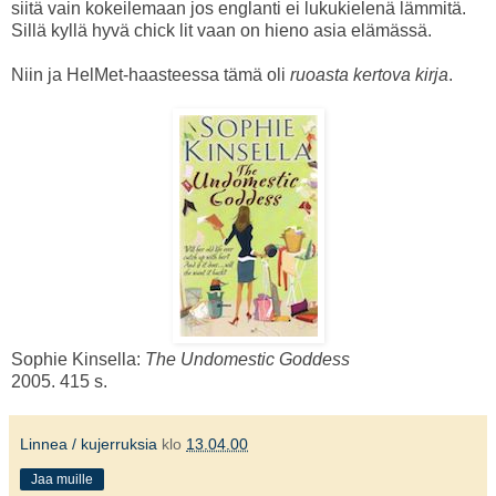
siitä vain kokeilemaan jos englanti ei lukukielenä lämmitä.
Sillä kyllä hyvä chick lit vaan on hieno asia elämässä.
Niin ja HelMet-haasteessa tämä oli
ruoasta kertova kirja
.
Sophie Kinsella:
The Undomestic Goddess
2005. 415 s.
Linnea / kujerruksia
klo
13.04.00
Jaa muille