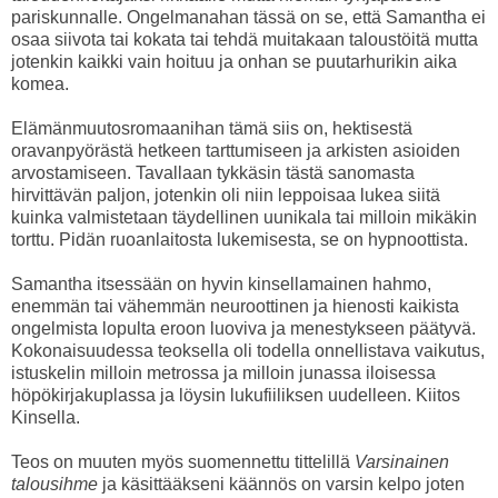
pariskunnalle. Ongelmanahan tässä on se, että Samantha ei
osaa siivota tai kokata tai tehdä muitakaan taloustöitä mutta
jotenkin kaikki vain hoituu ja onhan se puutarhurikin aika
komea.
Elämänmuutosromaanihan tämä siis on, hektisestä
oravanpyörästä hetkeen tarttumiseen ja arkisten asioiden
arvostamiseen. Tavallaan tykkäsin tästä sanomasta
hirvittävän paljon, jotenkin oli niin leppoisaa lukea siitä
kuinka valmistetaan täydellinen uunikala tai milloin mikäkin
torttu. Pidän ruoanlaitosta lukemisesta, se on hypnoottista.
Samantha itsessään on hyvin kinsellamainen hahmo,
enemmän tai vähemmän neuroottinen ja hienosti kaikista
ongelmista lopulta eroon luoviva ja menestykseen päätyvä.
Kokonaisuudessa teoksella oli todella onnellistava vaikutus,
istuskelin milloin metrossa ja milloin junassa iloisessa
höpökirjakuplassa ja löysin lukufiiliksen uudelleen. Kiitos
Kinsella.
Teos on muuten myös suomennettu tittelillä
Varsinainen
talousihme
ja käsittääkseni käännös on varsin kelpo joten