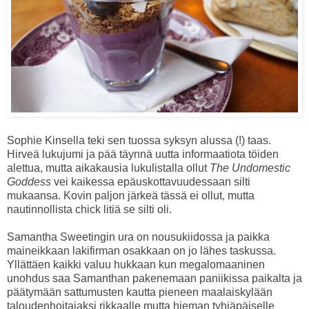
Sophie Kinsella teki sen tuossa syksyn alussa (!) taas.
Hirveä lukujumi ja pää täynnä uutta informaatiota töiden
alettua, mutta aikakausia lukulistalla ollut
The Undomestic
Goddess
vei kaikessa epäuskottavuudessaan silti
mukaansa. Kovin paljon järkeä tässä ei ollut, mutta
nautinnollista chick litiä se silti oli.
Samantha Sweetingin ura on nousukiidossa ja paikka
maineikkaan lakifirman osakkaan on jo lähes taskussa.
Yllättäen kaikki valuu hukkaan kun megalomaaninen
unohdus saa Samanthan pakenemaan paniikissa paikalta ja
päätymään sattumusten kautta pieneen maalaiskylään
taloudenhoitajaksi rikkaalle mutta hieman tyhjäpäiselle