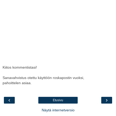
Kiitos kommentistasi!
Sanavahvistus otettu käyttöön roskapostin vuoksi,
pahoittelen asiaa.
‹
›
Etusivu
Näytä internetversio