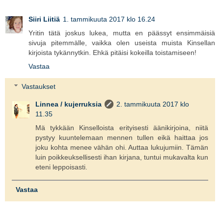
Siiri Liitiä
1. tammikuuta 2017 klo 16.24
Yritin tätä joskus lukea, mutta en päässyt ensimmäisiä
sivuja pitemmälle, vaikka olen useista muista Kinsellan
kirjoista tykännytkin. Ehkä pitäisi kokeilla toistamiseen!
Vastaa
Vastaukset
Linnea / kujerruksia
2. tammikuuta 2017 klo
11.35
Mä tykkään Kinselloista erityisesti äänikirjoina, niitä
pystyy kuuntelemaan mennen tullen eikä haittaa jos
joku kohta menee vähän ohi. Auttaa lukujumiin. Tämän
luin poikkeuksellisesti ihan kirjana, tuntui mukavalta kun
eteni leppoisasti.
Vastaa