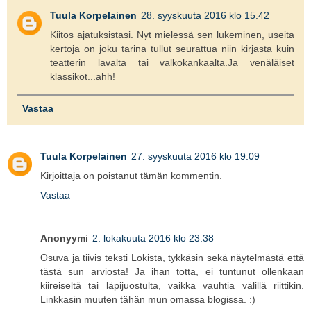
Tuula Korpelainen
28. syyskuuta 2016 klo 15.42
Kiitos ajatuksistasi. Nyt mielessä sen lukeminen, useita
kertoja on joku tarina tullut seurattua niin kirjasta kuin
teatterin lavalta tai valkokankaalta.Ja venäläiset
klassikot...ahh!
Vastaa
Tuula Korpelainen
27. syyskuuta 2016 klo 19.09
Kirjoittaja on poistanut tämän kommentin.
Vastaa
Anonyymi
2. lokakuuta 2016 klo 23.38
Osuva ja tiivis teksti Lokista, tykkäsin sekä näytelmästä että
tästä sun arviosta! Ja ihan totta, ei tuntunut ollenkaan
kiireiseltä tai läpijuostulta, vaikka vauhtia välillä riittikin.
Linkkasin muuten tähän mun omassa blogissa. :)