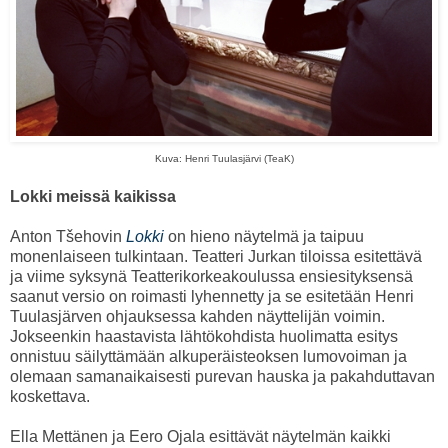
Kuva: Henri Tuulasjärvi (TeaK)
Lokki meissä kaikissa
Anton Tšehovin
Lokki
on hieno näytelmä ja taipuu
monenlaiseen tulkintaan. Teatteri Jurkan tiloissa esitettävä
ja viime syksynä Teatterikorkeakoulussa ensiesityksensä
saanut versio on roimasti lyhennetty ja se esitetään Henri
Tuulasjärven ohjauksessa kahden näyttelijän voimin.
Jokseenkin haastavista lähtökohdista huolimatta esitys
onnistuu säilyttämään alkuperäisteoksen lumovoiman ja
olemaan samanaikaisesti purevan hauska ja pakahduttavan
koskettava.
Ella Mettänen ja Eero Ojala esittävät näytelmän kaikki