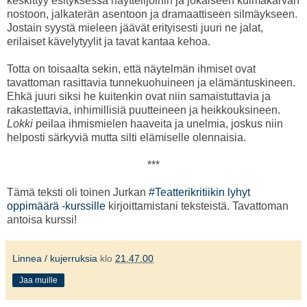
keskittyy esityksessä näyttelijöihin ja jokaiseen kulmakarvan
nostoon, jalkaterän asentoon ja dramaattiseen silmäykseen.
Jostain syystä mieleen jäävät erityisesti juuri ne jalat,
erilaiset kävelytyylit ja tavat kantaa kehoa.
Totta on toisaalta sekin, että näytelmän ihmiset ovat
tavattoman rasittavia tunnekuohuineen ja elämäntuskineen.
Ehkä juuri siksi he kuitenkin ovat niin samaistuttavia ja
rakastettavia, inhimillisiä puutteineen ja heikkouksineen.
Lokki
peilaa ihmismielen haaveita ja unelmia, joskus niin
helposti särkyviä mutta silti elämiselle olennaisia.
***
Tämä teksti oli toinen Jurkan
#Teatterikritiikin lyhyt
oppimäärä -kurssille
kirjoittamistani teksteistä. Tavattoman
antoisa kurssi!
Linnea / kujerruksia
klo
21.47.00
Jaa muille