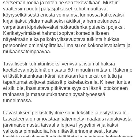
seitsemän roolia ja miten he sen tekevätkään. Mustiin
vaatteisiin puetut paljasjalkaiset kehot muuttuvat
köyryselkäisestä enosta voimainsa tunnossa kulkevaksi
kirjailijaksi, ylidramaattiseksi äidiksi ja hermostuneesti
varpaitaan kipristeleväksi rakkaudenkaipuiseksi pojaksi.
Karikatyyrimäiset hahmot sopivat komedialliseen
näytelmään eikä paikoin ylitsevuotava tulkinta hukkaa
persoonien ominaispiirteitä. Ilmaisu on kokonaisvaltaista ja
mukaansatempaavaa.
Tavallisesti kolmituntiseksi venyvä ja istumalihaksia
koetteleva näytelmä on saatu 80 minuutin mittaan. Rakenne
ei tästä kuitenkaan kärsi, ainakaan kun teksti on tuttu ja
tapahtumat soljuvat päässä pikakelauksella. Kiireen tuntua
ei silti ole, ihastuttava pitkäveteisyys on läsnä lottokoneen
rahinassa ja maaseutukartanon pysähtyneessä
tunnelmassa.
Lavastuksen pelkistetty ilme sopii tekstille ja esitystavalle.
Lavasteena on ainoastaan jäljennetty maalaus rapistuvasta
järvimaisemasta, taivaalla leijuva flyygelipilvi ja kaksi
valkoista pinnatuolia. Ne riittävät erinomaisesti, katse