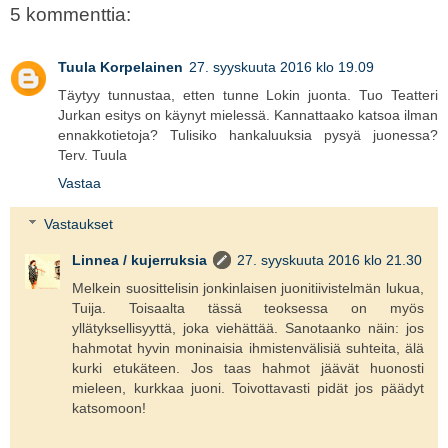
5 kommenttia:
Tuula Korpelainen
27. syyskuuta 2016 klo 19.09
Täytyy tunnustaa, etten tunne Lokin juonta. Tuo Teatteri
Jurkan esitys on käynyt mielessä. Kannattaako katsoa ilman
ennakkotietoja? Tulisiko hankaluuksia pysyä juonessa?
Terv. Tuula
Vastaa
Vastaukset
Linnea / kujerruksia
27. syyskuuta 2016 klo 21.30
Melkein suosittelisin jonkinlaisen juonitiivistelmän lukua,
Tuija. Toisaalta tässä teoksessa on myös
yllätyksellisyyttä, joka viehättää. Sanotaanko näin: jos
hahmotat hyvin moninaisia ihmistenvälisiä suhteita, älä
kurki etukäteen. Jos taas hahmot jäävät huonosti
mieleen, kurkkaa juoni. Toivottavasti pidät jos päädyt
katsomoon!