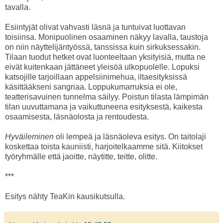
tavalla.
Esiintyjät olivat vahvasti läsnä ja tuntuivat luottavan
toisiinsa. Monipuolinen osaaminen näkyy lavalla, taustoja
on niin näyttelijäntyössä, tanssissa kuin sirkuksessakin.
Tilaan tuodut hetket ovat luonteeltaan yksityisiä, mutta ne
eivät kuitenkaan jättäneet yleisöä ulkopuolelle. Lopuksi
katsojille tarjoillaan appelsiinimehua, iltaesityksissä
käsittääkseni sangriaa. Loppukumarruksia ei ole,
teatterisavuinen tunnelma säilyy. Poistun tilasta lämpimän
tilan uuvuttamana ja vaikuttuneena esityksestä, kaikesta
osaamisesta, läsnäolosta ja rentoudesta.
Hyväileminen
oli lempeä ja läsnäoleva esitys. On taitolaji
koskettaa toista kauniisti, harjoitelkaamme sitä. Kiitokset
työryhmälle että jaoitte, näytitte, teitte, olitte.
***
Esitys nähty TeaKin kausikutsulla.