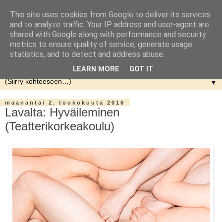
This site uses cookies from Google to deliver its services
and to analyze traffic. Your IP address and user-agent are
shared with Google along with performance and security
metrics to ensure quality of service, generate usage
statistics, and to detect and address abuse.
LEARN MORE
GOT IT
▼
maanantai 2. toukokuuta 2016
Lavalta: Hyväileminen
(Teatterikorkeakoulu)