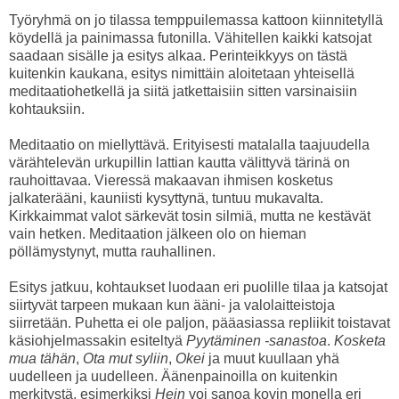
Työryhmä on jo tilassa temppuilemassa kattoon kiinnitetyllä
köydellä ja painimassa futonilla. Vähitellen kaikki katsojat
saadaan sisälle ja esitys alkaa. Perinteikkyys on tästä
kuitenkin kaukana, esitys nimittäin aloitetaan yhteisellä
meditaatiohetkellä ja siitä jatkettaisiin sitten varsinaisiin
kohtauksiin.
Meditaatio on miellyttävä. Erityisesti matalalla taajuudella
värähtelevän urkupillin lattian kautta välittyvä tärinä on
rauhoittavaa. Vieressä makaavan ihmisen kosketus
jalkaterääni, kauniisti kysyttynä, tuntuu mukavalta.
Kirkkaimmat valot särkevät tosin silmiä, mutta ne kestävät
vain hetken. Meditaation jälkeen olo on hieman
pöllämystynyt, mutta rauhallinen.
Esitys jatkuu, kohtaukset luodaan eri puolille tilaa ja katsojat
siirtyvät tarpeen mukaan kun ääni- ja valolaitteistoja
siirretään. Puhetta ei ole paljon, pääasiassa repliikit toistavat
käsiohjelmassakin esiteltyä
Pyytäminen -sanastoa
.
Kosketa
mua tähän
,
Ota mut syliin
,
Okei
ja muut kuullaan yhä
uudelleen ja uudelleen. Äänenpainoilla on kuitenkin
merkitystä, esimerkiksi
Hein
voi sanoa kovin monella eri