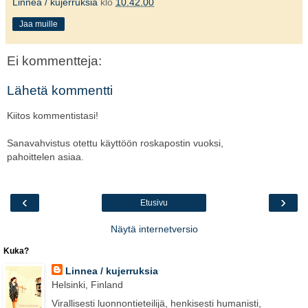
Linnea / kujerruksia
klo
10.42.00
Jaa muille
Ei kommentteja:
Lähetä kommentti
Kiitos kommentistasi!
Sanavahvistus otettu käyttöön roskapostin vuoksi,
pahoittelen asiaa.
‹
›
Etusivu
Näytä internetversio
Kuka?
Linnea / kujerruksia
Helsinki, Finland
Virallisesti luonnontieteilijä, henkisesti humanisti,