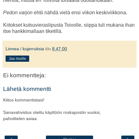
hienoa, muuta en Toivolta toisaalta odottanutkaan.
Pedon varjon
ehtii nähdä vielä ensi viikon keskiviikkona.
Kiitokset kutsuvieraslipusta Toivolle, siippa tuli mukana ihan
itse hankkimallaan tiketillä.
Linnea / kujerruksia
klo
8.47.00
Jaa muille
Ei kommentteja:
Lähetä kommentti
Kiitos kommentistasi!
Sanavahvistus otettu käyttöön roskapostin vuoksi,
pahoittelen asiaa.