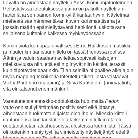
Lavalla on ainoastaan näyttelijä Anssi Kömi nojatuoleineen.
Pelkistetyssä toteutuksessa paino on paljolti näyttelijän
harteilla ja sen painon Kömi kyllä kantaa hyvin. Näytelmän
miehestä saa hämmentävän kuvan karismaattisena ja
jossain määrin epämiellyttävänä henkilönä, uskottavana
sellaisena kuitenkin kaikessa röyhkeydessään.
Kömin työtä komppaa oivallisesti Erno Hulkkosen musiikki
ja muutenkin äänisuunnittelu on tässä hienossa roolissa.
Äänin ja valoin saadaan avitettua sopivasti katsojan
mielikuvitusta niin, että esiin piirtyvät niin keittiöt, terassit
kuin täpötäydet baarinkin. Tilan seinillä hiippailee aika ajoin
myös mapping-tekniikalla toteutettu tiikeri, josta vastaavat
Victor Pardinho (mapping) ja Silva Kuusniemi (animaatiot),
sitä oli katsonut enemmänkin!
Varautuneista ennakko-odotuksista huolimatta
Pedon
varjo
onnistui yllättämään positiivisesti eikä jättänyt
aiheestaan huolimatta niljaista oloa iholle. Mieskin kiitteli
ilahtuneensa kun taustatietoja tarkemmin tutkimatta oli
odottanut jotain alushousuissa ulosteissa kierimistä. Tässä
oli kuitenkin menty tyyli ja viimeistelty näyttelijäntyö edellä,