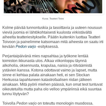
Kuva: Teatteri Toivo
Kolme päivää tunnontuskia ja tasoittavia ja uuteen nousuun
vieviä juomia ei lähtökohtaisesti kuulosta virkistävältä
aiheelta teatteriesitykselle. Päätin kuitenkin luottaa Teatteri
Toivoon ja painelimme katsomaan mitä aiheesta on saatu irti
kevään
Pedon varjo
-esityksessä.
Perjantaipäivänä mies napsahtaa ja työkone lentää
toimiston ikkunasta ulos. Alkaa viikonloppu täynnä
alkoholia, oksennusta, krapulaa, naisia ja rötväämistä
ystävien kanssa. Kotona odottavat vaimo ja lapset, mutta
sinne ei kehtaa palata ainakaan heti, ei sen Stockan
Herkussa tapahtuneen katastrofaalisen riidan jälkeen
ainakaan. Mitä pyörii miehen päässä, kun omat teot tuntuvat
oikeutetuilta mutta paha olo velloo ympäriinsä eikä suuntaa
tunnu löytyvän?
Toivolla
Pedon varjo
on toteuttu monologin muodossa.