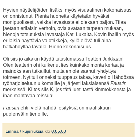
Hyvien näyttelijöiden lisäksi myös visuaalinen kokonaisuus
on onnistunut. Pientä huonetta käytetään hyväksi
monipuolisesti, vaikka lavastusta ei olekaan paljon. Tilaa
jaetaan erilaisin verhoin, ovia avataan tarpeen mukaan,
hienoja toteutuksia lavastaja Kati Lukalta. Kovin ihailin myös
erilaisia näyttäviä valotrikkejä, kyllä elävä tuli aina
hätkähdyttää lavalla. Hieno kokonaisuus.
Oli siis jo aikakin käydä tutustumassa Teatteri Jurkkaan!
Olen teatterin ohi kulkenut ties kuinkako monta kertaa ja
mainoksiaan tutkaillut, mutta en ole saanut ryhdyttyä
toimeen. Nyt tuli onneksi tuuppaus takaa, kaveri oli lähdössä
työharjoitteluun ulkomaille ja järjesti läksiäisensä
Faustin
merkeissä. Kiitos siis K, jos tätä luet, tästä kimmokkeesta ja
ihan mahtavaa reissua!
Faustin
ehtii vielä nähdä, esityksiä on maaliskuun
puolenvälin tienoille.
Linnea / kujerruksia
klo
0.05.00