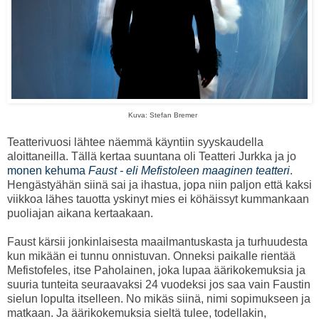
Kuva: Stefan Bremer
Teatterivuosi lähtee näemmä käyntiin syyskaudella
aloittaneilla. Tällä kertaa suuntana oli Teatteri Jurkka ja jo
monen
kehuma
Faust - eli Mefistoleen maaginen teatteri
.
Hengästyähän siinä sai ja ihastua, jopa niin paljon että kaksi
viikkoa lähes tauotta yskinyt mies ei köhäissyt kummankaan
puoliajan aikana kertaakaan.
Faust kärsii jonkinlaisesta maailmantuskasta ja turhuudesta
kun mikään ei tunnu onnistuvan. Onneksi paikalle rientää
Mefistofeles, itse Paholainen, joka lupaa äärikokemuksia ja
suuria tunteita seuraavaksi 24 vuodeksi jos saa vain Faustin
sielun lopulta itselleen. No mikäs siinä, nimi sopimukseen ja
matkaan. Ja äärikokemuksia sieltä tulee, todellakin,