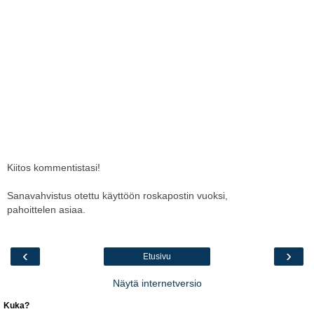
Kiitos kommentistasi!
Sanavahvistus otettu käyttöön roskapostin vuoksi,
pahoittelen asiaa.
‹
›
Etusivu
Näytä internetversio
Kuka?