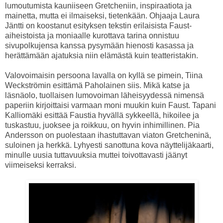
lumoutumista kauniiseen Gretcheniin, inspiraatiota ja
mainetta, mutta ei ilmaiseksi, tietenkään. Ohjaaja Laura
Jäntti on koostanut esityksen tekstin erilaisista Faust-
aiheistoista ja moniaalle kurottava tarina onnistuu
sivupolkujensa kanssa pysymään hienosti kasassa ja
herättämään ajatuksia niin elämästä kuin teatteristakin.
Valovoimaisin persoona lavalla on kyllä se pimein, Tiina
Weckströmin esittämä Paholainen siis. Mikä katse ja
läsnäolo, tuollaisen lumovoiman läheisyydessä nimensä
paperiin kirjoittaisi varmaan moni muukin kuin Faust. Tapani
Kalliomäki esittää Faustia hyvällä sykkeellä, hikoilee ja
tuskastuu, juoksee ja roikkuu, on hyvin inhimillinen. Pia
Andersson on puolestaan ihastuttavan viaton Gretcheninä,
suloinen ja herkkä. Lyhyesti sanottuna kova näyttelijäkaarti,
minulle uusia tuttavuuksia muttei toivottavasti jäänyt
viimeiseksi kerraksi.