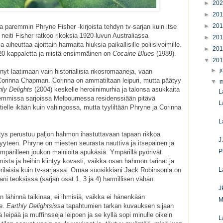
►
20
►
20
►
20
aremmin Phryne Fisher -kirjoista tehdyn tv-sarjan kuin itse
u neiti Fisher ratkoo rikoksia 1920-luvun Australiassa
►
20
 aiheuttaa ajoittain harmaita hiuksia paikallisille poliisivoimille.
►
20
 20 kappaletta ja niistä ensimmäinen on
Cocaine Blues
(1989).
▼
20
►
j
tynyt laatimaan vain historiallisia rikosromaaneja, vaan
orinna Chapman. Corinna on ammatiltaan leipuri, mutta päätyy
▼
m
hly Delights
(2004) keskelle heroiinimurhia ja talonsa asukkaita
L
lemmissa sarjoissa Melbournessa residenssiään pitävä
L
tielle ikään kuin vahingossa, mutta tyyliltään Phryne ja Corinna
L
tys perustuu paljon hahmon ihastuttavaan tapaan rikkoa
J
syyteen. Phryne on miesten seurasta nauttiva ja itsepäinen ja
P
mpärilleen joukon mainioita apukäsiä. Ympärillä pyörivät
ista ja heihin kiintyy kovasti, vaikka osan hahmon tarinat ja
erilaisia kuin tv-sarjassa. Omaa suosikkiani Jack Robinsonia on
L
 teoksissa (sarjan osat 1, 3 ja 4) harmillisen vähän.
J
 lähinnä taikinaa, ei ihmisiä, vaikka ei hänenkään
M
le.
Earthly Delightsissa
tapahtumien tarkan kuvauksen sijaan
ä leipää ja muffinsseja leipoen ja se kyllä sopi minulle oikein
L