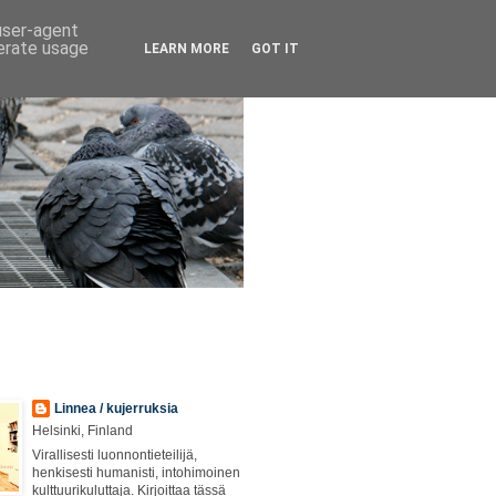
 user-agent
nerate usage
LEARN MORE
GOT IT
Linnea / kujerruksia
Helsinki, Finland
Virallisesti luonnontieteilijä,
henkisesti humanisti, intohimoinen
kulttuurikuluttaja. Kirjoittaa tässä