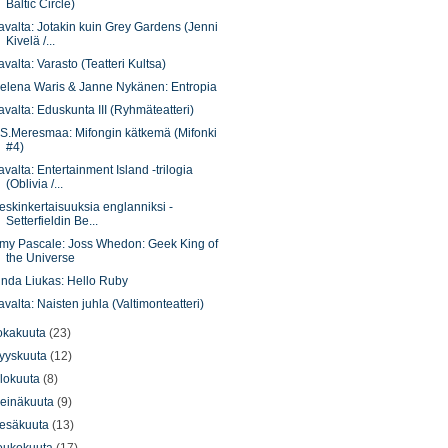
Baltic Circle)
avalta: Jotakin kuin Grey Gardens (Jenni
Kivelä /...
avalta: Varasto (Teatteri Kultsa)
elena Waris & Janne Nykänen: Entropia
avalta: Eduskunta III (Ryhmäteatteri)
.S.Meresmaa: Mifongin kätkemä (Mifonki
#4)
avalta: Entertainment Island -trilogia
(Oblivia /...
eskinkertaisuuksia englanniksi -
Setterfieldin Be...
my Pascale: Joss Whedon: Geek King of
the Universe
inda Liukas: Hello Ruby
avalta: Naisten juhla (Valtimonteatteri)
okakuuta
(23)
yyskuuta
(12)
lokuuta
(8)
einäkuuta
(9)
esäkuuta
(13)