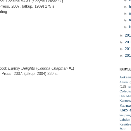
►
t
od:
Cocaine Blues
(
Phryne Fisher #1
)
ress, 2007. (alkup. 1989) 175 s.
►
h
rling
►
m
►
h
►
t
►
20
►
20
►
20
►
20
wood:
Earthly Delights
(
Corinna Chapman
#1)
Kulttu
Press, 2007. (alkup. 2004) 239 s.
Aleksant
Aereo
(
(13)
E
Collecti
Heli Mek
Kannelt
Kansal
KokoTe
kaupungi
Lahden
Kesäteat
Mad H