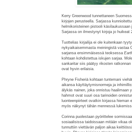
Kerry Greenwood tunnettaneen Suomessa p
kirjojen perusteella. Sarjassa kunnioitett
helmikoristeinen pistooli käsilaukussaan ja
Sarjassa on ilmestynyt kirjoja jo huikeat
Tuottelias kirjailija ei ole kuitenkaan tyy
nykyaikaisemmasta meiningistä vastaa C
sarjansa ensimmäisessä teoksessa
Eart
kohtaan kohdistettua iskujen sarjaa. Mo
sankaritar siis päätyy rikosten ratkonnan 
ovat hyvin erilaisia.
Phryne Fisheriä kohtaan tuntemani viehä
aikansa käyttäytymisnormeja ja inhimilli
älykäs nainen, joka onnistuu haalimaan y
hahmot ovat suuri osa tarinoiden onnistum
luonteenpiirteet ovatkin kirjassa hieman 
myös näkynyt tähän mennessä lukemissani
Corinna puolestaan pyörittelee sormissaan
sosiaalisissa taidoissaan mitään vikaa o
tunnuttiin viettävän paljon aikaa keittiöss