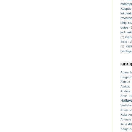
steamp
Kuopus
lukuva
ravintol
dirty re
ostos
(
ja Anark
(2)
leip
Tieto
(1
(1)
käsik
tyttökirja
Kirjaili
Adam M
Bergrot
Aldous 
Aleksis 
Anders 
Anita B
Hallav
Verbeke
Annie P
Kela
An
Antonio
An
Järvi
Kaaja
A