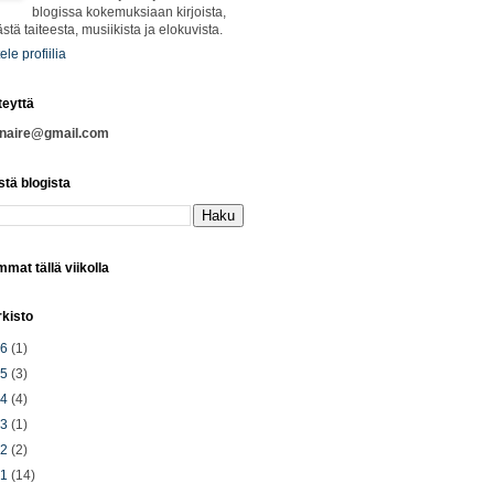
blogissa kokemuksiaan kirjoista,
ästä taiteesta, musiikista ja elokuvista.
ele profiilia
teyttä
nnaire@gmail.com
stä blogista
mat tällä viikolla
rkisto
26
(1)
25
(3)
24
(4)
23
(1)
22
(2)
21
(14)