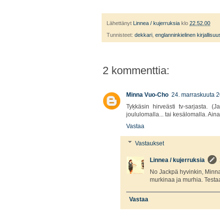
Lähettänyt
Linnea / kujerruksia
klo
22.52.00
Tunnisteet:
dekkari
,
englanninkielinen kirjallisuu
2 kommenttia:
Minna Vuo-Cho
24. marraskuuta 2
Tyķkäsin hirveästi tv-sarjasta. (J
joululomalla... tai kesälomalla. Aina
Vastaa
Vastaukset
Linnea / kujerruksia
No Jackpä hyvinkin, Minna!
murkinaa ja murhia. Test
Vastaa