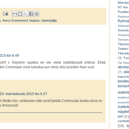
Metropo
NT live
Puotilan
Rakkaut
s
,
Kerry Greenwood
,
kirjasto
,
naiskirjailija
Ryhmät
Sellosali
Svenska
Tampere
Tarinatea
Takomo
Teatteri
Tikkuril
015 klo 6.49
(3)
Tur
ack!!! ). Kirjoihin saakka en ole vielä valitettavasti ehtinyt. Ehkä
Via Neg
kin Corinnaan voisi tutustua kun siinä olisi juonikin ihan uusi.
akroba
el
(7)
improvi
kesätea
konsert
lastent
24. marraskuuta 2015 klo 8.37
livelähe
 Mutta niin, veikkaisin että voisit tykätä Corinnasta koska siinä on
museoki
aa ihmeessä!
nukkete
näyte
peli
(3)
savikiek
t
(15)