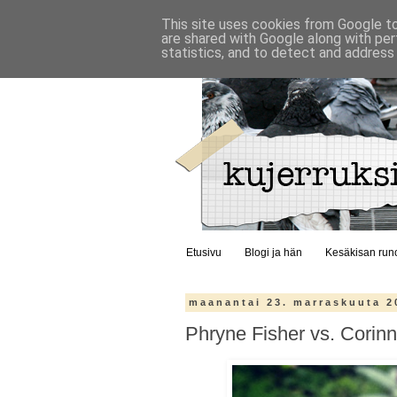
This site uses cookies from Google to 
are shared with Google along with per
statistics, and to detect and address
Etusivu
Blogi ja hän
Kesäkisan run
maanantai 23. marraskuuta 2
Phryne Fisher vs. Cori