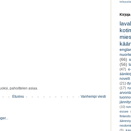
telepati
Kirjoja
lava
koti
miesk
kään
engla
nuorte
(66)
s
(56)
l
(47)
e-
äänikir
novelli
(21)
dy
(17)
r
oksi, pahoittelen asiaa.
arvont
Etusivu
Vanhempi viesti
luonnon
jännity
(10)
tu
essee
finland
äänest
neulomi
(5)
kau