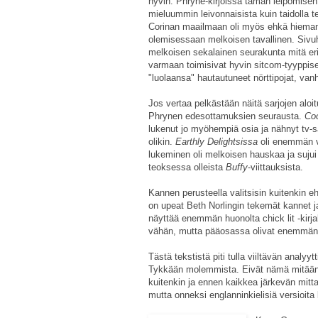
hyvin. Phryne-kirjoissa tämän leipomisen
mieluummin leivonnaisista kuin taidolla t
Corinan maailmaan oli myös ehkä hieman 
olemisessaan melkoisen tavallinen. Sivuh
melkoisen sekalainen seurakunta mitä eri
varmaan toimisivat hyvin sitcom-tyyppis
"luolaansa" hautautuneet nörttipojat, vanh
Jos vertaa pelkästään näitä sarjojen alo
Phrynen edesottamuksien seurausta.
Co
lukenut jo myöhempiä osia ja nähnyt tv-s
olikin.
Earthly Delightsissa
oli enemmän va
lukeminen oli melkoisen hauskaa ja sujui
teoksessa olleista
Buffy
-viittauksista.
Kannen perusteella valitsisin kuitenkin
on upeat Beth Norlingin tekemät kannet ja
näyttää enemmän huonolta chick lit -kirjal
vähän, mutta pääosassa olivat enemmän n
Tästä tekstistä piti tulla viiltävän analyy
Tykkään molemmista. Eivät nämä mitään m
kuitenkin ja ennen kaikkea järkevän mitta
mutta onneksi englanninkielisiä versioita 