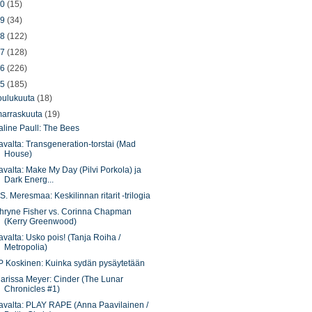
20
(15)
19
(34)
18
(122)
17
(128)
16
(226)
15
(185)
oulukuuta
(18)
arraskuuta
(19)
aline Paull: The Bees
avalta: Transgeneration-torstai (Mad
House)
avalta: Make My Day (Pilvi Porkola) ja
Dark Energ...
.S. Meresmaa: Keskilinnan ritarit -trilogia
hryne Fisher vs. Corinna Chapman
(Kerry Greenwood)
avalta: Usko pois! (Tanja Roiha /
Metropolia)
P Koskinen: Kuinka sydän pysäytetään
arissa Meyer: Cinder (The Lunar
Chronicles #1)
avalta: PLAY RAPE (Anna Paavilainen /