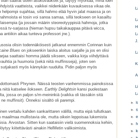
 tilan saavat usein asukuvaukset ja, täytyy myöntää, minä luen
ehdyistä vaatteista, vaikkei niidenkään kuvauksessa vikaa ole.
L
helpompi sujahtaa, sillä hahmo elää hyvin jalat maassa ja on
ahmoista ei tosin voi sanoa samaa, sillä teokseen on kasailtu
L
laisempia (ja jossain määrin steoreotyyppisiä hahmoja, jotka
H
essä tv-sarjassa (hieman hupsu taikakauppaa pitävä wicca,
a antiikin aikaa tunteva professori jne.).
L
J
itusosia olisin todennäköisesti jatkanut ennemmin Corinnan kuin
caine Blues
on jokseenkin laiska aloitus sarjalle ja jos en olisi
L
arjaa saattaisi homma jäädä sikseen, vaikka kirja viihdyttävä
uhtia ja huumoria (sekä niitä muffinsseja), joten sen
K
 sutjakasti myös kännykän ruudulta. Pidin paljon myös
A
 ehdottomasti Phrynen. Näissä teosten vanhemmissa painoksissa
L
 niitä katselee ilokseen.
Earthly Delightsin
kansi puolestaan
L
ta, jossa on paljon s/m-meininkiä (vaikka oli tässäkin sitä
e muffinsit). Onneksi sisältö oli parempi.
►
l
►
s
ttinen vertailu kahden sankarittaren välillä, mutta eipä tullutkaan.
aailmaa mullistavia ole, mutta oikein leppoisaa lukemista
►
e
isia. Arvostan. Sitten kun saataisiin vielä suomennoksia kehiin,
►
h
löytyy kiitettävästi ainakin HelMetin valikoimista.
►
k