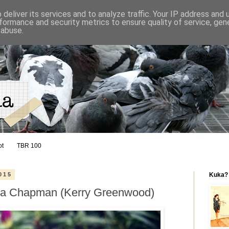
deliver its services and to analyze traffic. Your IP address and
formance and security metrics to ensure quality of service, ge
 abuse.
ot
TBR 100
015
Kuka?
nna Chapman (Kerry Greenwood)