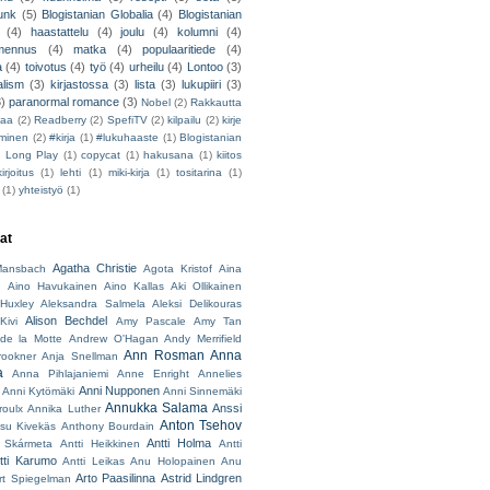
unk
(5)
Blogistanian Globalia
(4)
Blogistanian
(4)
haastattelu
(4)
joulu
(4)
kolumni
(4)
lmennus
(4)
matka
(4)
populaaritiede
(4)
a
(4)
toivotus
(4)
työ
(4)
urheilu
(4)
Lontoo
(3)
alism
(3)
kirjastossa
(3)
lista
(3)
lukupiiri
(3)
3)
paranormal romance
(3)
Nobel
(2)
Rakkautta
iaa
(2)
Readberry
(2)
SpefiTV
(2)
kilpailu
(2)
kirje
ominen
(2)
#kirja
(1)
#lukuhaaste
(1)
Blogistanian
)
Long Play
(1)
copycat
(1)
hakusana
(1)
kiitos
irjoitus
(1)
lehti
(1)
miki-kirja
(1)
tositarina
(1)
(1)
yhteistyö
(1)
jat
Agatha Christie
ansbach
Agota Kristof
Aina
h
Aino Havukainen
Aino Kallas
Aki Ollikainen
Huxley
Aleksandra Salmela
Aleksi Delikouras
Alison Bechdel
Kivi
Amy Pascale
Amy Tan
de la Motte
Andrew O'Hagan
Andy Merrifield
Ann Rosman
Anna
rookner
Anja Snellman
a
Anna Pihlajaniemi
Anne Enright
Annelies
Anni Nupponen
Anni Kytömäki
Anni Sinnemäki
Annukka Salama
Anssi
roulx
Annika Luther
Anton Tsehov
su Kivekäs
Anthony Bourdain
Antti Holma
 Skármeta
Antti Heikkinen
Antti
tti Karumo
Antti Leikas
Anu Holopainen
Anu
Arto Paasilinna
Astrid Lindgren
rt Spiegelman