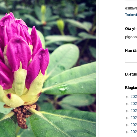
esittäv
Tarkast
Ota yh
pigeo
Hae tä
Luetuim
Blogia
►
20
►
20
►
20
►
20
►
20
►
20