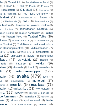
lia
(8)
Musiikkitalo
(4)
Musiikkiteatteri Musti
(1)
(5)
Oblivia
(7)
Orion
(4)
Partita
(1)
Porvoo
(2)
Q-teatteri
(16)
 kesäteatteri
(5)
R.E.A.D.
(1)
Red Nose Company
(4)
ta ja Anarkiaa
(2)
eatteri
(19)
Savoy
(3)
Samettiklubi
(1)
Stoa
(16)
(1)
Sibeliustalo
(2)
Suomenlinna
(1)
 Teatern
(5)
Tampereen Työväen Teatteri
(3)
Tanssiteatteri Raatikko
(5)
en teatteri
(2)
Teatteri
tteri Foxtrott
(1)
Teatteri Kantanäky
(2)
Teatteri Tuike
(20)
(4)
Teatteri Toivo
(5)
 Union
(6)
Teatteri Vantaa
(2)
Teatterimuseo
(1)
an Teatteri
(6)
Todellisuuden tutkimuskeskus
un Kaupunginteatteri
(10)
Valtimonteatteri
(7)
WHS
(5)
aistiteatteri
(4)
ativa
(1)
West End
(2)
tia
(15)
animaatio
(3)
baletti
(6)
dokumentti
okuva
(49)
esitystaide
(27)
illuusio
(6)
keikka
(16)
saatio
(5)
kabaree
(3)
tteri
(29)
klovneria
(8)
klubi
(3)
komedia
(9)
kutsuvieraslippu
(179)
ti
(11)
lavalta
(479)
eatteri
(46)
levy
(7)
monologi
(27)
tys
(1)
lukudraama
(1)
musiikki
(64)
musikaali
(71)
erros
(1)
atteri
(17)
nykysirkus
(28)
nykyteatteri
(7)
lmä
(168)
näyttely
(9)
operetti
(1)
paneeli
(1)
performanssi
(15)
raameissa
(8)
reactori
(1)
taide
olta
(7)
sirkus
(3)
spoken word
(4)
anssi
(56)
teatteri
(4)
tarinateatteri
(1)