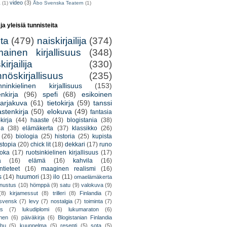
video
(3)
a
(1)
Åbo Svenska Teatern
(1)
 ja yleisiä tunnisteita
lta
(479)
naiskirjailija
(374)
mainen kirjallisuus
(348)
irjailija
(330)
nöskirjallisuus
(235)
nninkielinen kirjallisuus
(153)
nkirja
(96)
spefi
(68)
esikoinen
arjakuva
(61)
tietokirja
(59)
tanssi
astenkirja
(50)
elokuva
(49)
fantasia
kirja
(44)
haaste
(43)
blogistania
(38)
ja
(38)
elämäkerta
(37)
klassikko
(26)
(26)
biologia
(25)
historia
(25)
kupista
stopia
(20)
chick lit
(18)
dekkari
(17)
runo
uoka
(17)
ruotsinkielinen kirjallisuus
(17)
a
(16)
elämä
(16)
kahvila
(16)
tieteet
(16)
maaginen realismi
(16)
s
(14)
huumori
(13)
ilo
(11)
omaelämäkerta
nnustus
(10)
hömppä
(9)
satu
(9)
valokuva
(9)
(8)
kirjamessut
(8)
trilleri
(8)
Finlandia
(7)
ssvensk
(7)
levy
(7)
nostalgia
(7)
toiminta
(7)
ys
(7)
lukudiplomi
(6)
lukumaraton
(6)
nen
(6)
päiväkirja
(6)
Blogistanian Finlandia
hu
(5)
kuunnelma
(5)
resepti
(5)
sota
(5)