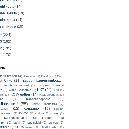
oukokuuta
(17)
uhtikuuta
(14)
aaliskuuta
(19)
elmikuuta
(14)
ammikuuta
(19)
14
(224)
13
(182)
12
(195)
11
(170)
uria
erin teatteri
(4)
Ateneum
(1)
Bolshoi
(1)
Circo
Cirko
(24)
Espoon kaupunginteatteri
2)
European Theatre
spoonlahden teatteri
(1)
HKT
(24)
ve
(8)
Gnab Collective
(4)
HRO
(1)
KOM-teatteri
(14)
lin
(1)
Kaapelitehdas
(1)
alo
(8)
Kansallisooppera
(8)
listeatteri
(55)
Kinetic Orchestra
(7)
atteri
(12)
Korjaamo
(16)
Kotkan
nteatteri
(1)
KultTV
(1)
Kuriton Company
(2)
 Kaupunginteatteri
(3)
Lahden Uusi
teri
(5)
Lahti
(3)
Lavaklubi
(5)
Lontoo
(3)
ouse
(38)
Malmitalo
(1)
Mathildedal
(2)