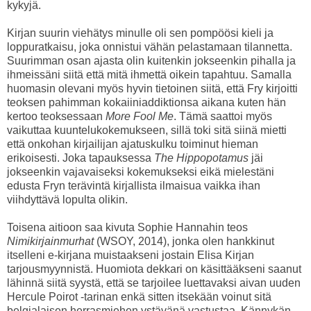
kykyjä.
Kirjan suurin viehätys minulle oli sen pompöösi kieli ja
loppuratkaisu, joka onnistui vähän pelastamaan tilannetta.
Suurimman osan ajasta olin kuitenkin jokseenkin pihalla ja
ihmeissäni siitä että mitä ihmettä oikein tapahtuu. Samalla
huomasin olevani myös hyvin tietoinen siitä, että Fry kirjoitti
teoksen pahimman kokaiiniaddiktionsa aikana kuten hän
kertoo teoksessaan
More Fool Me
. Tämä saattoi myös
vaikuttaa kuuntelukokemukseen, sillä toki sitä siinä mietti
että onkohan kirjailijan ajatuskulku toiminut hieman
erikoisesti. Joka tapauksessa
The Hippopotamus
jäi
jokseenkin vajavaiseksi kokemukseksi eikä mielestäni
edusta Fryn terävintä kirjallista ilmaisua vaikka ihan
viihdyttävä lopulta olikin.
Toisena aitioon saa kivuta Sophie Hannahin teos
Nimikirjainmurhat
(WSOY, 2014), jonka olen hankkinut
itselleni e-kirjana muistaakseni jostain Elisa Kirjan
tarjousmyynnistä. Huomiota dekkari on käsittääkseni saanut
lähinnä siitä syystä, että se tarjoilee luettavaksi aivan uuden
Hercule Poirot -tarinan enkä sitten itsekään voinut sitä
belgialaisen herrasmiehen ystävänä vastustaa. Kännykän