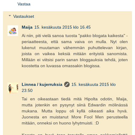
Vastaa
Vastaukset
Maija
15. kesäkuuta 2015 klo 16.45
Ai niin, piti vielä sanoa tuosta "pakko blogata kaikesta" -
periaatteesta, että sama vaiva on mulla. Nyt olen
lukenut muutaman vähemmän puhuttelevan kirjan,
joista on vaikea keksiä mitään erityistä sanomista.
Millään ei viitsisi parin sanan bloggauksia tehdä, joten
koostetta on luvassa omassakin blogissa.
Linnea / kujerruksia
15. kesäkuuta 2015 klo
23.50
Tai en oikeastaan tiedä mitä Hipolta odotin, Maija,
mutta jotenkin en pysynyt siinä Edwardin mölinässä
mukana. Mutta loppu oli kyllä oikeasti aika hyvä.
Juonesta en muistanut More Fool Men perusteella
mitään, onneksi on huono lyhytmuisti. :D