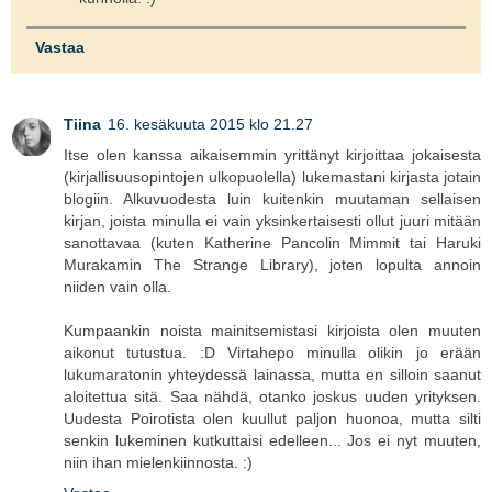
Vastaa
Tiina
16. kesäkuuta 2015 klo 21.27
Itse olen kanssa aikaisemmin yrittänyt kirjoittaa jokaisesta
(kirjallisuusopintojen ulkopuolella) lukemastani kirjasta jotain
blogiin. Alkuvuodesta luin kuitenkin muutaman sellaisen
kirjan, joista minulla ei vain yksinkertaisesti ollut juuri mitään
sanottavaa (kuten Katherine Pancolin Mimmit tai Haruki
Murakamin The Strange Library), joten lopulta annoin
niiden vain olla.
Kumpaankin noista mainitsemistasi kirjoista olen muuten
aikonut tutustua. :D Virtahepo minulla olikin jo erään
lukumaratonin yhteydessä lainassa, mutta en silloin saanut
aloitettua sitä. Saa nähdä, otanko joskus uuden yrityksen.
Uudesta Poirotista olen kuullut paljon huonoa, mutta silti
senkin lukeminen kutkuttaisi edelleen... Jos ei nyt muuten,
niin ihan mielenkiinnosta. :)