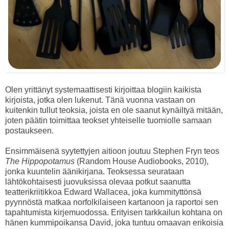
Olen yrittänyt systemaattisesti kirjoittaa blogiin kaikista
kirjoista, jotka olen lukenut. Tänä vuonna vastaan on
kuitenkin tullut teoksia, joista en ole saanut kynäiltyä mitään,
joten päätin toimittaa teokset yhteiselle tuomiolle samaan
postaukseen.
Ensimmäisenä syytettyjen aitioon joutuu Stephen Fryn teos
The Hippopotamus
(Random House Audiobooks, 2010),
jonka kuuntelin äänikirjana. Teoksessa seurataan
lähtökohtaisesti juovuksissa olevaa potkut saanutta
teatterikriitikkoa Edward Wallacea, joka kummityttönsä
pyynnöstä matkaa norfolkilaiseen kartanoon ja raportoi sen
tapahtumista kirjemuodossa. Erityisen tarkkailun kohtana on
hänen kummipoikansa David, joka tuntuu omaavan erikoisia