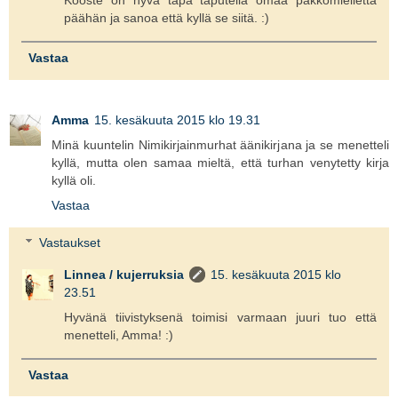
Kooste on hyvä tapa taputella omaa pakkomiellettä
päähän ja sanoa että kyllä se siitä. :)
Vastaa
Amma
15. kesäkuuta 2015 klo 19.31
Minä kuuntelin Nimikirjainmurhat äänikirjana ja se menetteli
kyllä, mutta olen samaa mieltä, että turhan venytetty kirja
kyllä oli.
Vastaa
Vastaukset
Linnea / kujerruksia
15. kesäkuuta 2015 klo
23.51
Hyvänä tiivistyksenä toimisi varmaan juuri tuo että
menetteli, Amma! :)
Vastaa