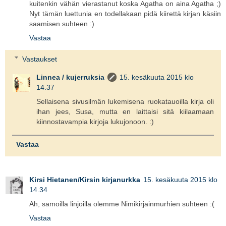
kuitenkin vähän vierastanut koska Agatha on aina Agatha ;)
Nyt tämän luettunia en todellakaan pidä kiirettä kirjan käsiin
saamisen suhteen :)
Vastaa
Vastaukset
Linnea / kujerruksia
15. kesäkuuta 2015 klo
14.37
Sellaisena sivusilmän lukemisena ruokatauoilla kirja oli
ihan jees, Susa, mutta en laittaisi sitä kiilaamaan
kiinnostavampia kirjoja lukujonoon. :)
Vastaa
Kirsi Hietanen/Kirsin kirjanurkka
15. kesäkuuta 2015 klo
14.34
Ah, samoilla linjoilla olemme Nimikirjainmurhien suhteen :(
Vastaa