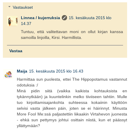
Vastaukset
Linnea / kujerruksia
15. kesäkuuta 2015 klo
14.37
Tuntuu, että valitettavan moni on ollut kirjan kanssa
samoilla linjoilla, Kirsi. Harmillista.
Vastaa
Maija
15. kesäkuuta 2015 klo 16.43
Harmittaa sun puolesta, ettei The Hippopotamus vastannut
odotuksia :/
Minä pidin siitä (vaikka kaikista kohtauksista en
tykännytkään) ja kuuntelinkin melko tiiviiseen tahtiin. Mulle
tuo kirjoittamisajankohta suhteessa kokaiinin käyttöön
selvisi vasta jälkeen päin, joten se ei häirinnyt. Minusta
More Fool Me:ssä paljastettiin liikaakin Virtahevon juonesta
- ehkä sun pettymys johtui osittain niistä, kun et päässyt
yllättymään?