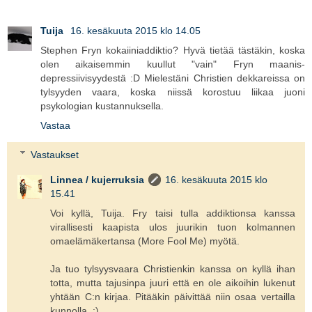
Tuija
16. kesäkuuta 2015 klo 14.05
Stephen Fryn kokaiiniaddiktio? Hyvä tietää tästäkin, koska
olen aikaisemmin kuullut "vain" Fryn maanis-
depressiivisyydestä :D Mielestäni Christien dekkareissa on
tylsyyden vaara, koska niissä korostuu liikaa juoni
psykologian kustannuksella.
Vastaa
Vastaukset
Linnea / kujerruksia
16. kesäkuuta 2015 klo
15.41
Voi kyllä, Tuija. Fry taisi tulla addiktionsa kanssa
virallisesti kaapista ulos juurikin tuon kolmannen
omaelämäkertansa (More Fool Me) myötä.
Ja tuo tylsyysvaara Christienkin kanssa on kyllä ihan
totta, mutta tajusinpa juuri että en ole aikoihin lukenut
yhtään C:n kirjaa. Pitääkin päivittää niin osaa vertailla
kunnolla. :)