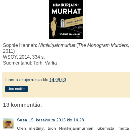
Sophie Hannah:
Nimikirjainmurhat
(
The Monogram Murders
,
2011)
WSOY, 2014. 334 s.
Suomentanut: Terhi Vartia
Linnea / kujerruksia
klo
14.09.00
Jaa muille
13 kommenttia:
Susa
15. kesäkuuta 2015 klo 14.28
Olen miettinyt tuon Nimikirjainmurhien lukemista, mutta