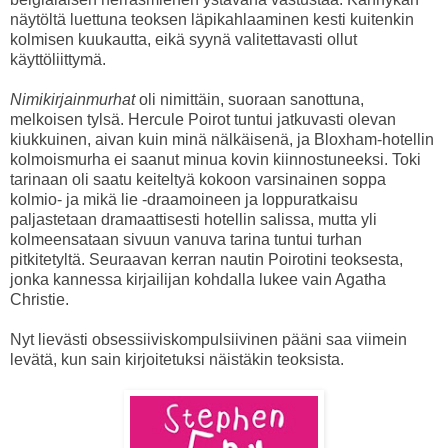
näytöltä luettuna teoksen läpikahlaaminen kesti kuitenkin
kolmisen kuukautta, eikä syynä valitettavasti ollut
käyttöliittymä.
Nimikirjainmurhat
oli nimittäin, suoraan sanottuna,
melkoisen tylsä. Hercule Poirot tuntui jatkuvasti olevan
kiukkuinen, aivan kuin minä nälkäisenä, ja Bloxham-hotellin
kolmoismurha ei saanut minua kovin kiinnostuneeksi. Toki
tarinaan oli saatu keiteltyä kokoon varsinainen soppa
kolmio- ja mikä lie -draamoineen ja loppuratkaisu
paljastetaan dramaattisesti hotellin salissa, mutta yli
kolmeensataan sivuun vanuva tarina tuntui turhan
pitkitetyltä. Seuraavan kerran nautin Poirotini teoksesta,
jonka kannessa kirjailijan kohdalla lukee vain Agatha
Christie.
Nyt lievästi obsessiiviskompulsiivinen pääni saa viimein
levätä, kun sain kirjoitetuksi näistäkin teoksista.