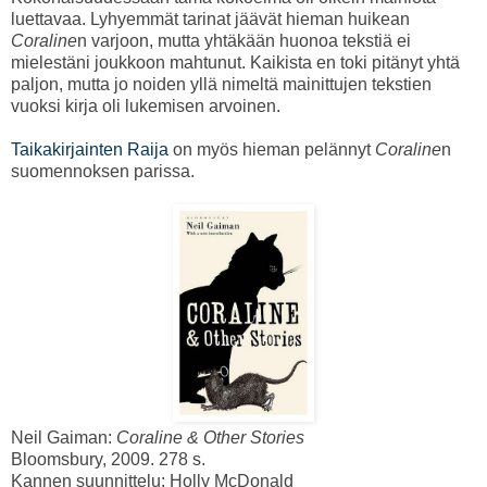
luettavaa. Lyhyemmät tarinat jäävät hieman huikean
Coraline
n varjoon, mutta yhtäkään huonoa tekstiä ei
mielestäni joukkoon mahtunut. Kaikista en toki pitänyt yhtä
paljon, mutta jo noiden yllä nimeltä mainittujen tekstien
vuoksi kirja oli lukemisen arvoinen.
Taikakirjainten Raija
on myös hieman pelännyt
Coraline
n
suomennoksen parissa.
Neil Gaiman:
Coraline & Other Stories
Bloomsbury, 2009. 278 s.
Kannen suunnittelu: Holly McDonald