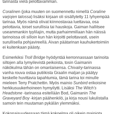
tarinasta vielä pelottavamman.
Coraline
n (joka muuten on suomennettu nimellä
Coraline
varjojen talossa
) lisäksi kirjaan oli sisällytetty 11 lyhyempää
tarinaa. Myös nämä olivat kiinnostavaa luettavaa, osa
pelottavia, toiset surullisia tai hauskoja. Gaiman hallitsee
useammankin tyylilajin, mutta parhaimmillaan hän näissä
tarinoissa oli silloin kun hän kirjoitti pelottavasti, usein
surullisella pohjavireellä. Aivan päätarinan kauhukertoimiin
ei kuitenkaan päästy.
Esimerkiksi
Troll Bridge
hyödyntää kerronnassaan tarinoita
siltojen alla lymyilevistä peikoista, tosin Gaimanin
näkökulma tähän on omanlaisensa.
Chivalry
-tarinassa
vanha rouva ostaa putiikista Graalin maljan ja päätyy
keskelle huvittavia tapahtumia, tämä tarina toi minulle
mieleen Terry Pratchettin. Myös mainio
Sunbird
erikoisine
herkkusuukerhoineen hymyilytti. Lisäksi
The Witch's
Headstone
-tarinassa esitellään Bod, Gaimanin
The
Graveyard Boy
-kirjan päähenkilö, ja kirja nousi lukulistalla
samoin tein muutaman pykälän ylemmäksi.
Kokonaisuudessaan tämä kokoelma oli oikein mainiota