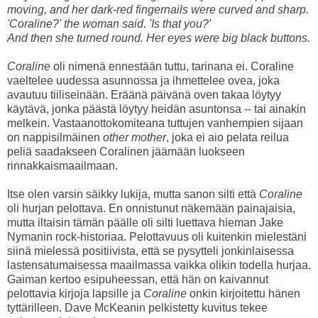
moving, and her dark-red fingernails were curved and sharp.
'Coraline?' the woman said. 'Is that you?'
And then she turned round. Her eyes were big black buttons.
Coraline
oli nimenä ennestään tuttu, tarinana ei. Coraline
vaeltelee uudessa asunnossa ja ihmettelee ovea, joka
avautuu tiiliseinään. Eräänä päivänä oven takaa löytyy
käytävä, jonka päästä löytyy heidän asuntonsa -- tai ainakin
melkein. Vastaanottokomiteana tuttujen vanhempien sijaan
on nappisilmäinen
other mother
, joka ei aio pelata reilua
peliä saadakseen Coralinen jäämään luokseen
rinnakkaismaailmaan.
Itse olen varsin säikky lukija, mutta sanon silti että
Coraline
oli hurjan pelottava. En onnistunut näkemään painajaisia,
mutta iltaisin tämän päälle oli silti luettava hieman Jake
Nymanin rock-historiaa. Pelottavuus oli kuitenkin mielestäni
siinä mielessä positiivista, että se pysytteli jonkinlaisessa
lastensatumaisessa maailmassa vaikka olikin todella hurjaa.
Gaiman kertoo esipuheessan, että hän on kaivannut
pelottavia kirjoja lapsille ja
Coraline
onkin kirjoitettu hänen
tyttärilleen. Dave McKeanin pelkistetty kuvitus tekee