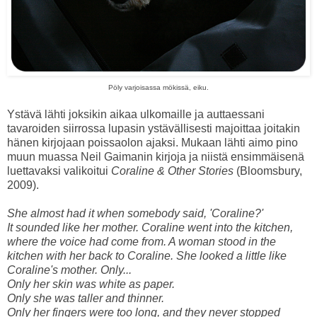
Pöly varjoisassa mökissä, eiku.
Ystävä lähti joksikin aikaa ulkomaille ja auttaessani
tavaroiden siirrossa lupasin ystävällisesti majoittaa joitakin
hänen kirjojaan poissaolon ajaksi. Mukaan lähti aimo pino
muun muassa Neil Gaimanin kirjoja ja niistä ensimmäisenä
luettavaksi valikoitui
Coraline & Other Stories
(Bloomsbury,
2009).
She almost had it when somebody said, 'Coraline?'
It sounded like her mother. Coraline went into the kitchen,
where the voice had come from. A woman stood in the
kitchen with her back to Coraline. She looked a little like
Coraline's mother. Only...
Only her skin was white as paper.
Only she was taller and thinner.
Only her fingers were too long, and they never stopped