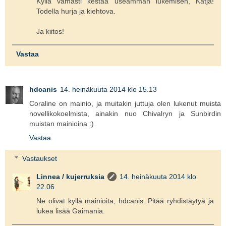
Kyllä vamasti kestää useamman lukemisen, Katja!
Todella hurja ja kiehtova.
Ja kiitos!
Vastaa
hdcanis
14. heinäkuuta 2014 klo 15.13
Coraline on mainio, ja muitakin juttuja olen lukenut muista
novellikokoelmista, ainakin nuo Chivalryn ja Sunbirdin
muistan mainioina :)
Vastaa
Vastaukset
Linnea / kujerruksia
14. heinäkuuta 2014 klo
22.06
Ne olivat kyllä mainioita, hdcanis. Pitää ryhdistäytyä ja
lukea lisää Gaimania.