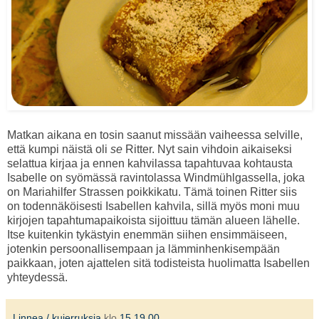
Matkan aikana en tosin saanut missään vaiheessa selville,
että kumpi näistä oli
se
Ritter. Nyt sain vihdoin aikaiseksi
selattua kirjaa ja ennen kahvilassa tapahtuvaa kohtausta
Isabelle on syömässä ravintolassa Windmühlgassella, joka
on Mariahilfer Strassen poikkikatu. Tämä toinen Ritter siis
on todennäköisesti Isabellen kahvila, sillä myös moni muu
kirjojen tapahtumapaikoista sijoittuu tämän alueen lähelle.
Itse kuitenkin tykästyin enemmän siihen ensimmäiseen,
jotenkin persoonallisempaan ja lämminhenkisempään
paikkaan, joten ajattelen sitä todisteista huolimatta Isabellen
yhteydessä.
Linnea / kujerruksia
klo
15.19.00