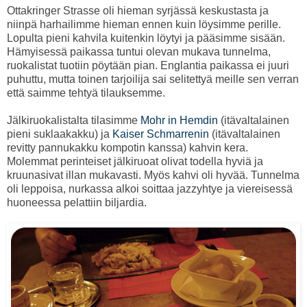
Ottakringer Strasse oli hieman syrjässä keskustasta ja
niinpä harhailimme hieman ennen kuin löysimme perille.
Lopulta pieni kahvila kuitenkin löytyi ja pääsimme sisään.
Hämyisessä paikassa tuntui olevan mukava tunnelma,
ruokalistat tuotiin pöytään pian. Englantia paikassa ei juuri
puhuttu, mutta toinen tarjoilija sai selitettyä meille sen verran
että saimme tehtyä tilauksemme.
Jälkiruokalistalta tilasimme
Mohr in Hemdin
(itävaltalainen
pieni suklaakakku) ja
Kaiser Schmarrenin
(itävaltalainen
revitty pannukakku kompotin kanssa) kahvin kera.
Molemmat perinteiset jälkiruoat olivat todella hyviä ja
kruunasivat illan mukavasti. Myös kahvi oli hyvää. Tunnelma
oli leppoisa, nurkassa alkoi soittaa jazzyhtye ja viereisessä
huoneessa pelattiin biljardia.