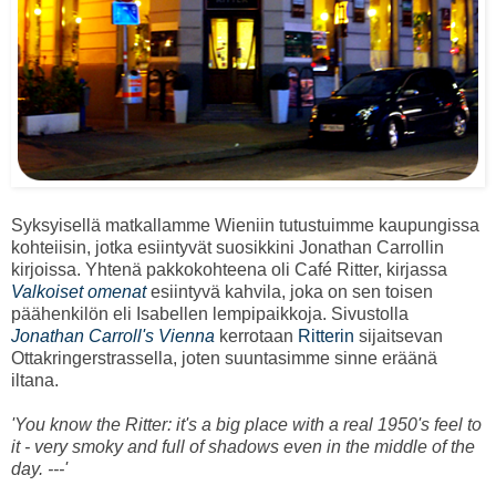
Syksyisellä matkallamme Wieniin tutustuimme kaupungissa
kohteiisin, jotka esiintyvät suosikkini Jonathan Carrollin
kirjoissa. Yhtenä pakkokohteena oli Café Ritter, kirjassa
Valkoiset omenat
esiintyvä kahvila, joka on sen toisen
päähenkilön eli Isabellen lempipaikkoja. Sivustolla
Jonathan Carroll's Vienna
kerrotaan
Ritterin
sijaitsevan
Ottakringerstrassella, joten suuntasimme sinne eräänä
iltana.
'You know the Ritter: it's a big place with a real 1950's feel to
it - very smoky and full of shadows even in the middle of the
day. ---'