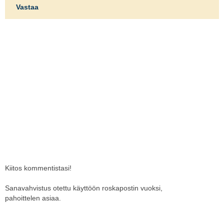
Vastaa
Kiitos kommentistasi!
Sanavahvistus otettu käyttöön roskapostin vuoksi,
pahoittelen asiaa.