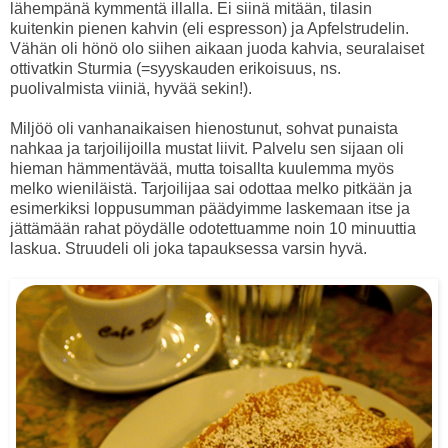
lähempänä kymmentä illalla. Ei siinä mitään, tilasin
kuitenkin pienen kahvin (eli espresson) ja Apfelstrudelin.
Vähän oli hönö olo siihen aikaan juoda kahvia, seuralaiset
ottivatkin Sturmia (=syyskauden erikoisuus, ns.
puolivalmista viiniä, hyvää sekin!).
Miljöö oli vanhanaikaisen hienostunut, sohvat punaista
nahkaa ja tarjoilijoilla mustat liivit. Palvelu sen sijaan oli
hieman hämmentävää, mutta toisallta kuulemma myös
melko wieniläistä. Tarjoilijaa sai odottaa melko pitkään ja
esimerkiksi loppusumman päädyimme laskemaan itse ja
jättämään rahat pöydälle odotettuamme noin 10 minuuttia
laskua. Struudeli oli joka tapauksessa varsin hyvä.