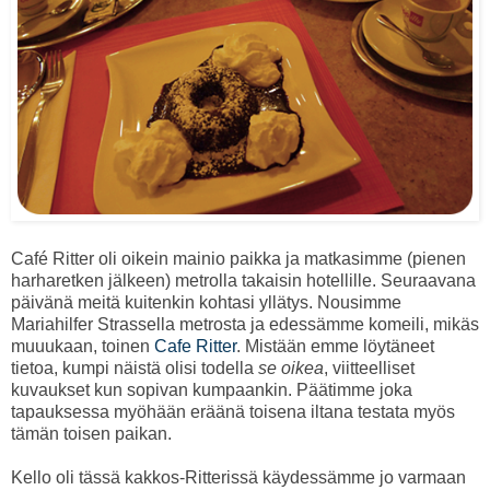
Café Ritter oli oikein mainio paikka ja matkasimme (pienen
harharetken jälkeen) metrolla takaisin hotellille. Seuraavana
päivänä meitä kuitenkin kohtasi yllätys. Nousimme
Mariahilfer Strassella metrosta ja edessämme komeili, mikäs
muuukaan, toinen
Cafe Ritter
. Mistään emme löytäneet
tietoa, kumpi näistä olisi todella
se oikea
, viitteelliset
kuvaukset kun sopivan kumpaankin. Päätimme joka
tapauksessa myöhään eräänä toisena iltana testata myös
tämän toisen paikan.
Kello oli tässä kakkos-Ritterissä käydessämme jo varmaan