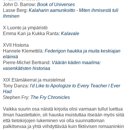
John D. Barrow:
Book of Universes
Lasse Berg:
Kalaharin aamunkoitto - Miten ihmisestä tuli
ihminen
X Luonto ja ympäristö
Emma Kari ja Kukka Ranta:
Kalavale
XVII Historia
Hannele Klemettilä:
Federigon haukka ja muita keskiajan
eläimiä
Pierre-Michel Bertrand:
Väärän käden maailma:
vasenkätisten historiaa
XIX Elämäkerrat ja muistelmat
Tony Danza:
I'd Like to Apologize to Every Teacher I Ever
Had
Stephen Fry:
The Fry Chronicles
Vaikka suurin osa näistä kirjoita olisi varmaan tullut luettua
ilman haastettakin, oli hauska muistuttaa itseään myös siitä
että tietokirjojen lukeminen voi olla suunnattoman
palkitsevaa ja yhtä viihdyttävää kuin fiktiivisen romaaninkin