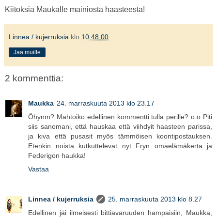
Kiitoksia Maukalle mainiosta haasteesta!
Linnea / kujerruksia
klo
10.48.00
Jaa muille
2 kommenttia:
Maukka
24. marraskuuta 2013 klo 23.17
Öhynm? Mahtoiko edellinen kommentti tulla perille? o.o Piti
siis sanomani, että hauskaa että viihdyit haasteen parissa,
ja kiva että pusasit myös tämmöisen koontipostauksen.
Etenkin noista kutkuttelevat nyt Fryn omaelämäkerta ja
Federigon haukka!
Vastaa
Linnea / kujerruksia
25. marraskuuta 2013 klo 8.27
Edellinen jäi ilmeisesti bittiavaruuden hampaisiin, Maukka,