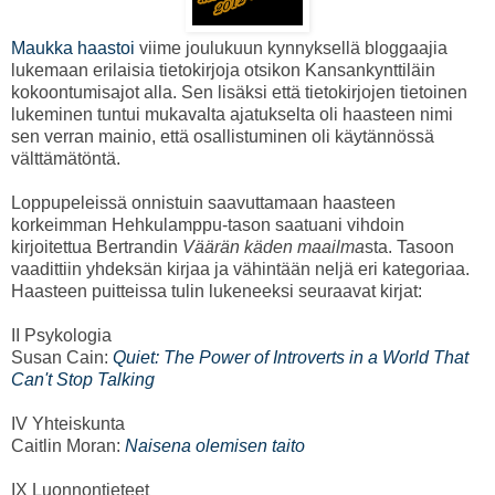
Maukka haastoi
viime joulukuun kynnyksellä bloggaajia
lukemaan erilaisia tietokirjoja otsikon Kansankynttiläin
kokoontumisajot alla. Sen lisäksi että tietokirjojen tietoinen
lukeminen tuntui mukavalta ajatukselta oli haasteen nimi
sen verran mainio, että osallistuminen oli käytännössä
välttämätöntä.
Loppupeleissä onnistuin saavuttamaan haasteen
korkeimman Hehkulamppu-tason saatuani vihdoin
kirjoitettua Bertrandin
Väärän käden maailma
sta. Tasoon
vaadittiin yhdeksän kirjaa ja vähintään neljä eri kategoriaa.
Haasteen puitteissa tulin lukeneeksi seuraavat kirjat:
II Psykologia
Susan Cain:
Quiet: The Power of Introverts in a World That
Can't Stop Talking
IV Yhteiskunta
Caitlin Moran:
Naisena olemisen taito
IX Luonnontieteet