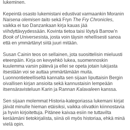
lukeminen.
Kepeintä osasto lukemistani edustivat varmaankin Moranin
Naisena olemisen taito
sekä Fryn
The Fry Chronicles
,
vaikka ei tuo Danzankaan kirja kauas jää
viihdyttävyydessään. Kovinta tietoa taisi löytyä Barrow'n
Book of Universes
ista, josta voin täysin rehellisesti sanoa
että en ymmärtänyt siitä juuri mitään.
Susan Cainin teos on sellainen, jota suosittelisin mieluusti
eteenpäin. Kirja on kevyehkö lukea, suomennoskin
kuulemma varsin pätevä ja ellei se opeta jotain lukijasta
itsestään voi se auttaa ymmärtämään muita.
Luonnontieteelliseltä kannalta sen sijaan liputtaisin Bergin
oivallisen kirjan ansioita sekä kannustaisin lempeään
itsensäravisteluun Karin ja Rannan
Kalavale
en kanssa.
Sen sijaan molemmat Historia-kategoriassa lukemani kirjat
jäivät minulle hieman etäisiksi, vaikka olivatkin kiinnostavia
ja hyvin kirjoitettuja. Pitänee kaivaa esiin ne tuttavilta
keräämäni tietokirjalista, siinä oli myös historiaa, ehkä minä
vielä opin.