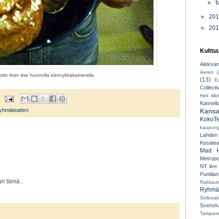
►
t
►
20
►
20
Kulttu
Aleksant
Aereo
(
tin ihan itse huonolla kännykkäkameralla.
(13)
E
Collecti
Heli Mek
Kannelt
Kansal
yhmäteatteri
KokoTe
kaupungi
Lahden
Kesäteat
Mad H
Metropo
NT live
Puotilan
an tämä...
Rakkaut
Ryhmät
Sellosali
Svenska
Tampere