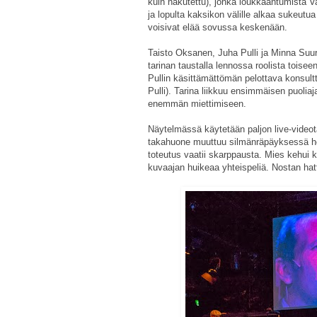
kuin nakutettu), jonka loukkaantumista V
ja lopulta kaksikon välille alkaa sukeutu
voisivat elää sovussa keskenään.
Taisto Oksanen, Juha Pulli ja Minna Suu
tarinan taustalla lennossa roolista toisee
Pullin käsittämättömän pelottava konsult
Pulli). Tarina liikkuu ensimmäisen puoliaj
enemmän miettimiseen.
Näytelmässä käytetään paljon live-video
takahuone muuttuu silmänräpäyksessä hot
toteutus vaatii skarppausta. Mies kehui k
kuvaajan huikeaa yhteispeliä. Nostan hatt