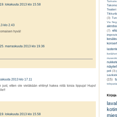
Tarinatea
19. lokakuuta 2013 klo 15.58
Takomo
Teatteri
Tikkuril
(3)
Tur
Via Neg
3 klo 2.43
akroba
el
(7)
inomaisen hyvä!
improvi
kesätea
konsert
25. marraskuuta 2013 klo 19.36
lastent
livelähe
museoki
nukkete
näyte
peli
(3)
savikiek
t
okakuuta 2013 klo 17.11
(15)
telepati
 just, etten ole vieläkään ehtinyt hakea niitä toisia lippuja! Hups!
le!!
Kirjoja
lava
koti
19. lokakuuta 2013 klo 15.58
miesk