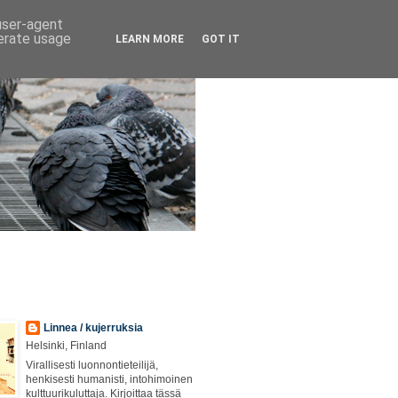
 user-agent
nerate usage
LEARN MORE
GOT IT
Linnea / kujerruksia
Helsinki, Finland
Virallisesti luonnontieteilijä,
henkisesti humanisti, intohimoinen
kulttuurikuluttaja. Kirjoittaa tässä