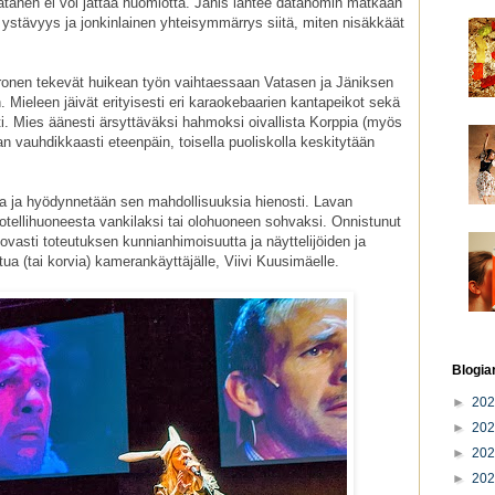
atanen ei voi jättää huomiotta. Jänis lähtee datanomin matkaan
a ystävyys ja jonkinlainen yhteisymmärrys siitä, miten nisäkkäät
ronen tekevät huikean työn vaihtaessaan Vatasen ja Jäniksen
n. Mieleen jäivät erityisesti eri karaokebaarien kantapeikot sekä
ti. Mies äänesti ärsyttäväksi hahmoksi oivallista Korppia (myös
an vauhdikkaasti eteenpäin, toisella puoliskolla keskitytään
ta ja hyödynnetään sen mahdollisuuksia hienosti. Lavan
ellihuoneesta vankilaksi tai olohuoneen sohvaksi. Onnistunut
ovasti toteutuksen kunnianhimoisuutta ja näyttelijöiden ja
ua (tai korvia) kamerankäyttäjälle, Viivi Kuusimäelle.
Blogia
►
20
►
20
►
20
►
20