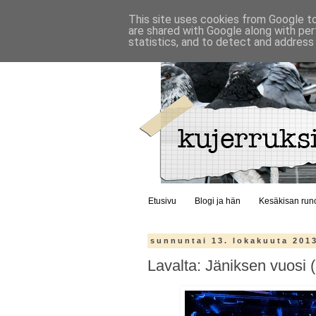
This site uses cookies from Google to 
are shared with Google along with per
statistics, and to detect and address
Etusivu
Blogi ja hän
Kesäkisan run
sunnuntai 13. lokakuuta 201
Lavalta: Jäniksen vuosi 