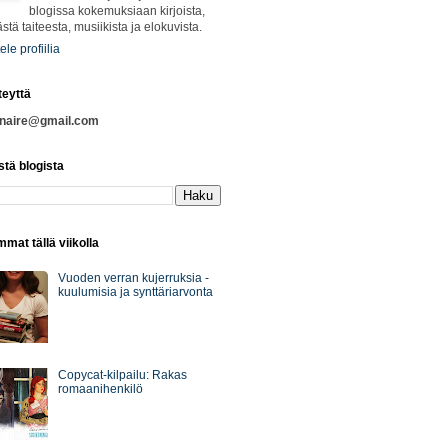
blogissa kokemuksiaan kirjoista,
ästä taiteesta, musiikista ja elokuvista.
ele profiilia
teyttä
nnaire@gmail.com
stä blogista
mat tällä viikolla
Vuoden verran kujerruksia -
kuulumisia ja synttäriarvonta
Copycat-kilpailu: Rakas
romaanihenkilö