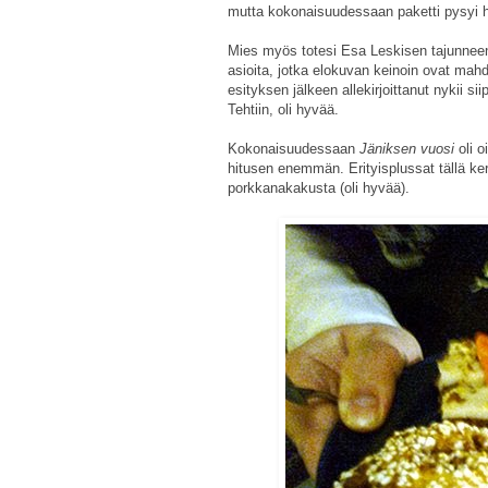
mutta kokonaisuudessaan paketti pysyi 
Mies myös totesi Esa Leskisen tajunneen j
asioita, jotka elokuvan keinoin ovat mahdo
esityksen jälkeen allekirjoittanut nykii s
Tehtiin, oli hyvää.
Kokonaisuudessaan
Jäniksen vuosi
oli 
hitusen enemmän. Erityisplussat tällä ke
porkkanakakusta (oli hyvää).