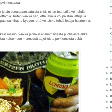
L
hyvin kasassa.
M
otain perustavanlaatuista siitä, miten teatterilla voi tehdä
L
ttomia. Kuten vaikka sen, että lavalla voi paistaa lettuja ja
iippaansa hihasta kysyen, että voitaisko tehdä lettuja huomenna.
E
L
K
oikein mainio, vaikka pidinkin ensimmäisestä puoliajasta ehkä
rtaa katsomoon mennessä tarjoilluista porkkanoista sekä
L
K
L
K
►
s
►
e
►
h
►
k
►
t
►
h
►
m
►
h