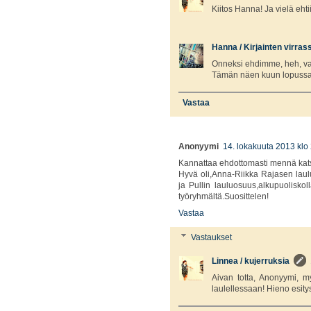
Kiitos Hanna! Ja vielä ehtii
Hanna / Kirjainten virras
Onneksi ehdimme, heh, vaik
Tämän näen kuun lopussa
Vastaa
Anonyymi
14. lokakuuta 2013 klo
Kannattaa ehdottomasti mennä ka
Hyvä oli,Anna-Riikka Rajasen laul
ja Pullin lauluosuus,alkupuolisko
työryhmältä.Suosittelen!
Vastaa
Vastaukset
Linnea / kujerruksia
Aivan totta, Anonyymi, my
laulellessaan! Hieno esitys