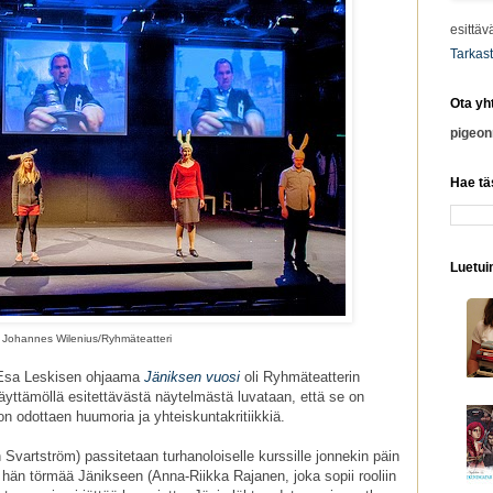
esittäv
Tarkast
Ota yh
pigeo
Hae tä
Luetuim
 Johannes Wilenius/Ryhmäteatteri
a Esa Leskisen ohjaama
Jäniksen vuosi
oli Ryhmäteatterin
äyttämöllä esitettävästä näytelmästä luvataan, että se on
on odottaen huumoria ja yhteiskuntakritiikkiä.
 Svartström) passitetaan turhanoloiselle kurssille jonnekin päin
hän törmää Jänikseen (Anna-Riikka Rajanen, joka sopii rooliin