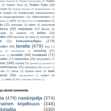
Teatteri
tteri Foxtrott
(1)
Teatteri Kantanäky
(2)
Teatteri Tuike
(20)
(4)
Teatteri Toivo
(5)
 Union
(6)
Teatteri Vantaa
(2)
Teatterimuseo
(1)
an Teatteri
(6)
Todellisuuden tutkimuskeskus
un Kaupunginteatteri
(10)
Valtimonteatteri
(7)
WHS
(5)
aistiteatteri
(4)
ativa
(1)
West End
(2)
tia
(15)
animaatio
(3)
baletti
(6)
dokumentti
okuva
(49)
esitystaide
(27)
illuusio
(6)
keikka
(16)
saatio
(5)
kabaree
(3)
tteri
(29)
klovneria
(8)
klubi
(3)
komedia
(9)
kutsuvieraslippu
(179)
ti
(11)
lavalta
(479)
eatteri
(46)
levy
(7)
monologi
(27)
tys
(1)
lukudraama
(1)
musiikki
(64)
musikaali
(71)
erros
(1)
atteri
(17)
nykysirkus
(28)
nykyteatteri
(7)
lmä
(168)
näyttely
(9)
operetti
(1)
paneeli
(1)
performanssi
(15)
raameissa
(8)
reactori
(1)
taide
olta
(7)
sirkus
(3)
spoken word
(4)
anssi
(56)
teatteri
(4)
tarinateatteri
(1)
video
(3)
a
(1)
Åbo Svenska Teatern
(1)
 ja yleisiä tunnisteita
lta
(479)
naiskirjailija
(374)
mainen kirjallisuus
(348)
irjailija
(330)