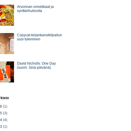
Arvonnan onnekkaat ja
synttärihulinoita
Copycat-kirjankansikilpailun
uusi tuleminen
David Nicholls: One Day
(suom. Sinä päivänä)
rkisto
26
(1)
25
(3)
24
(4)
23
(1)