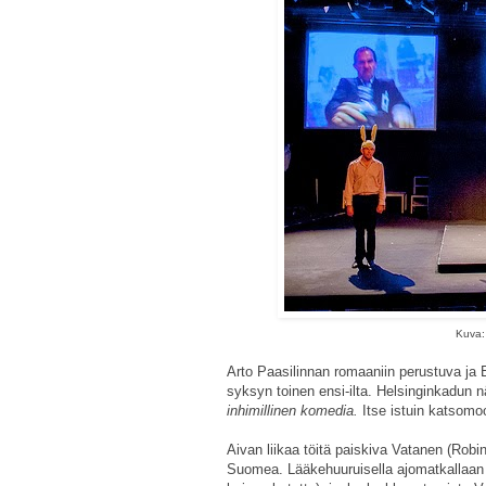
Kuva:
Arto Paasilinnan romaaniin perustuva j
syksyn toinen ensi-ilta. Helsinginkadun n
inhimillinen komedia.
Itse istuin katsomo
Aivan liikaa töitä paiskiva Vatanen (Robin
Suomea. Lääkehuuruisella ajomatkallaan 