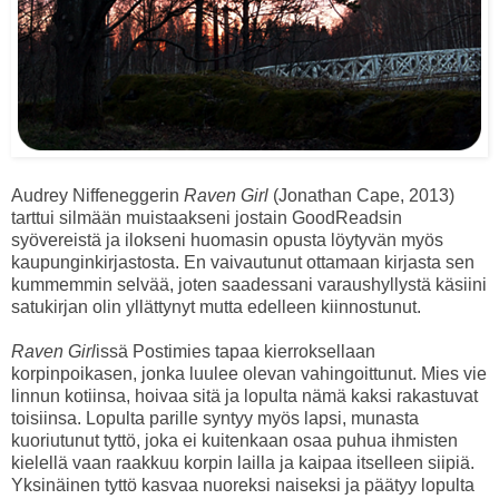
Audrey Niffeneggerin
Raven Girl
(Jonathan Cape, 2013)
tarttui silmään muistaakseni jostain GoodReadsin
syövereistä ja ilokseni huomasin opusta löytyvän myös
kaupunginkirjastosta. En vaivautunut ottamaan kirjasta sen
kummemmin selvää, joten saadessani varaushyllystä käsiini
satukirjan olin yllättynyt mutta edelleen kiinnostunut.
Raven Girl
issä Postimies tapaa kierroksellaan
korpinpoikasen, jonka luulee olevan vahingoittunut. Mies vie
linnun kotiinsa, hoivaa sitä ja lopulta nämä kaksi rakastuvat
toisiinsa. Lopulta parille syntyy myös lapsi, munasta
kuoriutunut tyttö, joka ei kuitenkaan osaa puhua ihmisten
kielellä vaan raakkuu korpin lailla ja kaipaa itselleen siipiä.
Yksinäinen tyttö kasvaa nuoreksi naiseksi ja päätyy lopulta