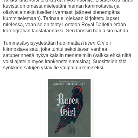
kuvista on omasta mielestäni hieman kammottavia (ja
olisivat ainakin itselleni varmasti jääneet pienempänä
kummittelemaan). Tarinaa ei olekaan kirjoitettu lapset
mielessä, vaan se on tehty Lontoon Royal Balletin erään
koreografian taustatarinaksi. Sen tanssin haluaisin nähdä.
Tummasävyisyydestään huolimatta
Raven Girl
oli
kiinnostava satu, joka tuntui sekoittavan vanhaa
satuperinnettä nykyaikaisiin menetelmiin (vaikka ehkä niitä
voisi ajatella myös frankensteinmaisina). Suosittelen tätä
synkkien satujen ystäville välipalalukemiseksi.