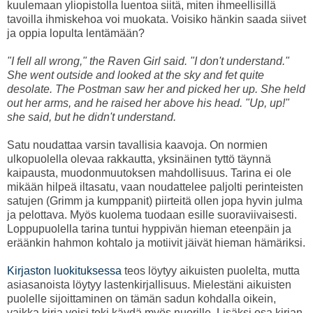
kuulemaan yliopistolla luentoa siitä, miten ihmeellisillä
tavoilla ihmiskehoa voi muokata. Voisiko hänkin saada siivet
ja oppia lopulta lentämään?
"I fell all wrong," the Raven Girl said. "I don't understand."
She went outside and looked at the sky and fet quite
desolate. The Postman saw her and picked her up. She held
out her arms, and he raised her above his head. "Up, up!"
she said, but he didn't understand.
Satu noudattaa varsin tavallisia kaavoja. On normien
ulkopuolella olevaa rakkautta, yksinäinen tyttö täynnä
kaipausta, muodonmuutoksen mahdollisuus. Tarina ei ole
mikään hilpeä iltasatu, vaan noudattelee paljolti perinteisten
satujen (Grimm ja kumppanit) piirteitä ollen jopa hyvin julma
ja pelottava. Myös kuolema tuodaan esille suoraviivaisesti.
Loppupuolella tarina tuntui hyppivän hieman eteenpäin ja
eräänkin hahmon kohtalo ja motiivit jäivät hieman hämäriksi.
Kirjaston luokituksessa
teos löytyy aikuisten puolelta, mutta
asiasanoista löytyy lastenkirjallisuus. Mielestäni aikuisten
puolelle sijoittaminen on tämän sadun kohdalla oikein,
vaikka kirja voisi toki käydä myös nuorille. Lisäksi osa kirjan