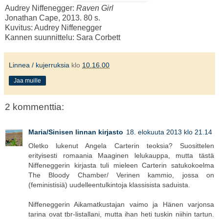
Audrey Niffenegger:
Raven Girl
Jonathan Cape, 2013. 80 s.
Kuvitus: Audrey Niffenegger
Kannen suunnittelu: Sara Corbett
Linnea / kujerruksia
klo
10.16.00
Jaa muille
2 kommenttia:
Maria/Sinisen linnan kirjasto
18. elokuuta 2013 klo 21.14
Oletko lukenut Angela Carterin teoksia? Suosittelen
erityisesti romaania Maaginen lelukauppa, mutta tästä
Niffeneggerin kirjasta tuli mieleen Carterin satukokoelma
The Bloody Chamber/ Verinen kammio, jossa on
(feministisiä) uudelleentulkintoja klassisista saduista.
Niffeneggerin Aikamatkustajan vaimo ja Hänen varjonsa
tarina ovat tbr-listallani, mutta ihan heti tuskin niihin tartun.