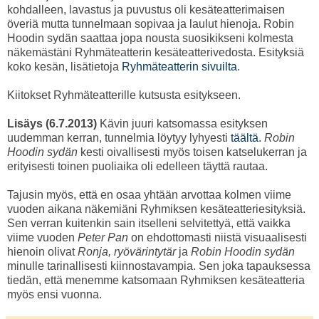
kohdalleen, lavastus ja puvustus oli kesäteatterimaisen
överiä mutta tunnelmaan sopivaa ja laulut hienoja. Robin
Hoodin sydän saattaa jopa nousta suosikikseni kolmesta
näkemästäni Ryhmäteatterin kesäteatterivedosta. Esityksiä
koko kesän, lisätietoja
Ryhmäteatterin sivuilta
.
Kiitokset Ryhmäteatterille kutsusta esitykseen.
Lisäys (6.7.2013)
Kävin juuri katsomassa esityksen
uudemman kerran, tunnelmia löytyy lyhyesti
täältä
.
Robin
Hoodin sydän
kesti oivallisesti myös toisen katselukerran ja
erityisesti toinen puoliaika oli edelleen täyttä rautaa.
Tajusin myös, että en osaa yhtään arvottaa kolmen viime
vuoden aikana näkemiäni Ryhmiksen kesäteatteriesityksiä.
Sen verran kuitenkin sain itselleni selvitettyä, että vaikka
viime vuoden
Peter Pan
on ehdottomasti niistä visuaalisesti
hienoin olivat
Ronja, ryövärintytär
ja
Robin Hoodin sydän
minulle tarinallisesti kiinnostavampia. Sen joka tapauksessa
tiedän, että menemme katsomaan Ryhmiksen kesäteatteria
myös ensi vuonna.