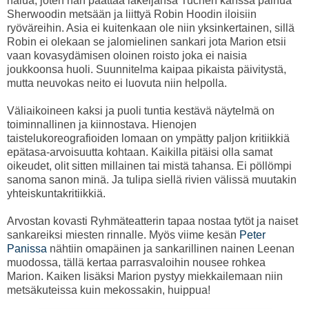
halua, joten hän päättää lakeijansa Tuchén kanssa painua
Sherwoodin metsään ja liittyä Robin Hoodin iloisiin
ryöväreihin. Asia ei kuitenkaan ole niin yksinkertainen, sillä
Robin ei olekaan se jalomielinen sankari jota Marion etsii
vaan kovasydämisen oloinen roisto joka ei naisia
joukkoonsa huoli. Suunnitelma kaipaa pikaista päivitystä,
mutta neuvokas neito ei luovuta niin helpolla.
Väliaikoineen kaksi ja puoli tuntia kestävä näytelmä on
toiminnallinen ja kiinnostava. Hienojen
taistelukoreografioiden lomaan on ympätty paljon kritiikkiä
epätasa-arvoisuutta kohtaan. Kaikilla pitäisi olla samat
oikeudet, olit sitten millainen tai mistä tahansa. Ei pöllömpi
sanoma sanon minä. Ja tulipa siellä rivien välissä muutakin
yhteiskuntakritiikkiä.
Arvostan kovasti Ryhmäteatterin tapaa nostaa tytöt ja naiset
sankareiksi miesten rinnalle. Myös viime kesän
Peter
Panissa
nähtiin omapäinen ja sankarillinen nainen Leenan
muodossa, tällä kertaa parrasvaloihin nousee rohkea
Marion. Kaiken lisäksi Marion pystyy miekkailemaan niin
metsäkuteissa kuin mekossakin, huippua!