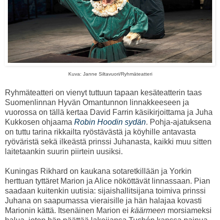
Kuva: Janne Siltavuori/Ryhmäteatteri
Ryhmäteatteri on vienyt tuttuun tapaan kesäteatterin taas
Suomenlinnan Hyvän Omantunnon linnakkeeseen ja
vuorossa on tällä kertaa David Farrin käsikirjoittama ja Juha
Kukkosen ohjaama
Robin Hoodin sydän
. Pohja-ajatuksena
on tuttu tarina rikkailta ryöstävästä ja köyhille antavasta
ryöväristä sekä ilkeästä prinssi Juhanasta, kaikki muu sitten
laitetaankin suurin piirtein uusiksi.
Kuningas Rikhard on kaukana sotaretkillään ja Yorkin
herttuan tyttäret Marion ja Alice nököttävät linnassaan. Pian
saadaan kuitenkin uutisia: sijaishallitsijana toimiva prinssi
Juhana on saapumassa vieraisille ja hän halajaa kovasti
Marionin kättä. Itsenäinen Marion ei
käärmeen
morsiameksi