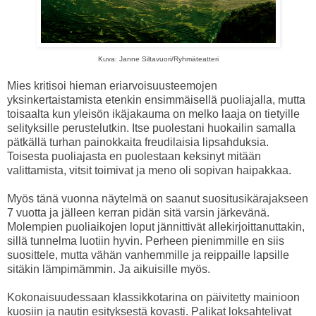
Kuva: Janne Siltavuori/Ryhmäteatteri
Mies kritisoi hieman eriarvoisuusteemojen
yksinkertaistamista etenkin ensimmäisellä puoliajalla, mutta
toisaalta kun yleisön ikäjakauma on melko laaja on tietyille
selityksille perustelutkin. Itse puolestani huokailin samalla
pätkällä turhan painokkaita freudilaisia lipsahduksia.
Toisesta puoliajasta en puolestaan keksinyt mitään
valittamista, vitsit toimivat ja meno oli sopivan haipakkaa.
Myös tänä vuonna näytelmä on saanut suositusikärajakseen
7 vuotta ja jälleen kerran pidän sitä varsin järkevänä.
Molempien puoliaikojen loput jännittivät allekirjoittanuttakin,
sillä tunnelma luotiin hyvin. Perheen pienimmille en siis
suosittele, mutta vähän vanhemmille ja reippaille lapsille
sitäkin lämpimämmin. Ja aikuisille myös.
Kokonaisuudessaan klassikkotarina on päivitetty mainioon
kuosiin ja nautin esityksestä kovasti. Palikat loksahtelivat