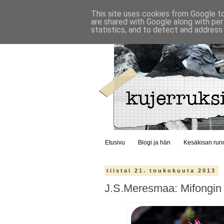
This site uses cookies from Google to 
are shared with Google along with per
statistics, and to detect and address
Etusivu
Blogi ja hän
Kesäkisan run
tiistai 21. toukokuuta 2013
J.S.Meresmaa: Mifongin 