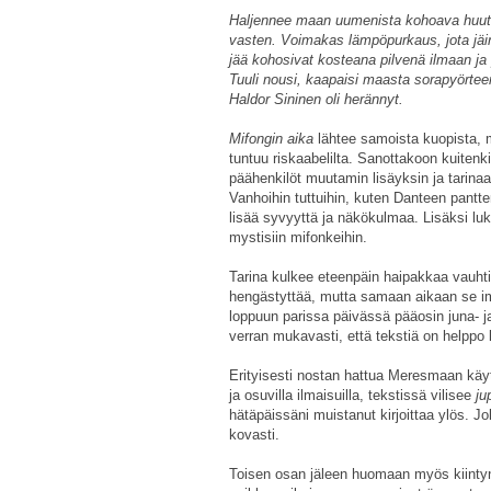
Haljennee maan uumenista kohoava huuto o
vasten. Voimakas lämpöpurkaus, jota jäi
jää kohosivat kosteana pilvenä ilmaan ja 
Tuuli nousi, kaapaisi maasta sorapyörtee
Haldor Sininen oli herännyt.
Mifongin aika
lähtee samoista kuopista, 
tuntuu riskaabelilta. Sanottakoon kuitenk
päähenkilöt muutamin lisäyksin ja tarinaa
Vanhoihin tuttuihin, kuten Danteen pantt
lisää syvyyttä ja näkökulmaa. Lisäksi l
mystisiin mifonkeihin.
Tarina kulkee eteenpäin haipakkaa vauhtia
hengästyttää, mutta samaan aikaan se ima
loppuun parissa päivässä pääosin juna- ja
verran mukavasti, että tekstiä on helppo 
Erityisesti nostan hattua Meresmaan käytt
ja osuvilla ilmaisuilla, tekstissä vilisee
ju
hätäpäissäni muistanut kirjoittaa ylös.
kovasti.
Toisen osan jäleen huomaan myös kiintyn