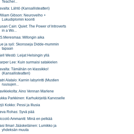
Teacher...
avalta: Lähtö (Kansallisteatteri)
illiam Gibson: Neurovelho +
Lukudiplomin koonti
usan Cain: Quiet: The Power of Introverts
in a Wo...
.S.Meresmaa: Mifongin aika
ue ja syö: Skonsseja Didde-mummin
tapaan
jell Westö: Leijat Helsingin yllä
arper Lee: Kuin surmaisi satakielen
avalta: Tämähän on klassikko!
(Kansallisteatteri)
atri Alatalo: Karnin labyrintti (Mustien
ruusujen...
avikiekolta: Aino Vennan Marlene
ukka Parkkinen: Karhukirjeitä Karvoselle
rjö Kokko: Pessi ja Illusia
eva Rohas: Syvä pää
iccolò Ammaniti: Minä en pelkää
asi Ilmari Jääskeläinen: Lumikko ja
yhdeksän muuta