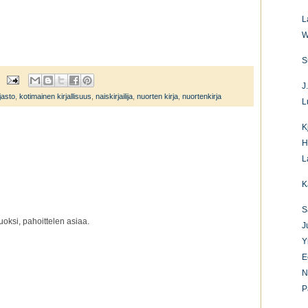
L
W
S
J
rjasto
,
kotimainen kirjallisuus
,
naiskirjailija
,
nuorten kirja
,
nuortenkirja
L
K
H
L
K
S
oksi, pahoittelen asiaa.
J
Y
E
N
P