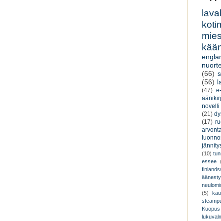
lava
koti
miesk
kään
engla
nuorte
(66)
s
(56)
l
(47)
e-
äänikir
novelli
(21)
dy
(17)
r
arvont
luonnon
jännity
(10)
tu
essee
finland
äänest
neulomi
(5)
kau
steamp
Kuopus
lukuva