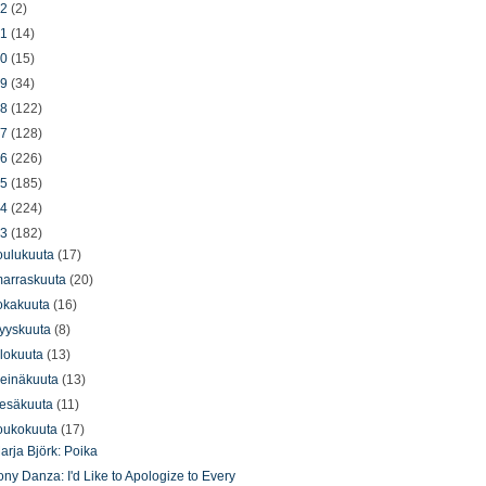
22
(2)
21
(14)
20
(15)
19
(34)
18
(122)
17
(128)
16
(226)
15
(185)
14
(224)
13
(182)
oulukuuta
(17)
arraskuuta
(20)
okakuuta
(16)
yyskuuta
(8)
lokuuta
(13)
einäkuuta
(13)
esäkuuta
(11)
oukokuuta
(17)
arja Björk: Poika
ony Danza: I'd Like to Apologize to Every