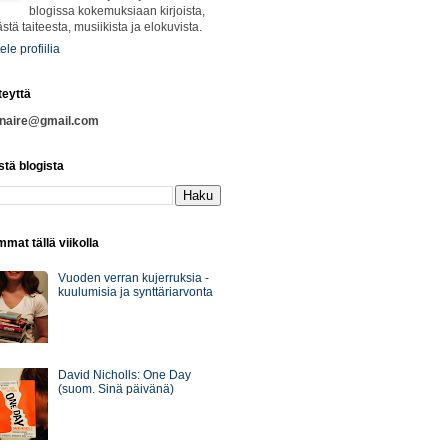
blogissa kokemuksiaan kirjoista,
ästä taiteesta, musiikista ja elokuvista.
ele profiilia
teyttä
nnaire@gmail.com
stä blogista
mat tällä viikolla
Vuoden verran kujerruksia -
kuulumisia ja synttäriarvonta
David Nicholls: One Day
(suom. Sinä päivänä)