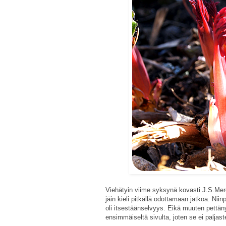
Viehätyin viime syksynä kovasti J.S.M
jäin kieli pitkällä odottamaan jatkoa. Nii
oli itsestäänselvyys. Eikä muuten pettä
ensimmäiseltä sivulta, joten se ei paljast