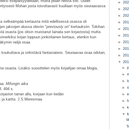
ksi itsepäisyydellään, mutta pidän heistä silti. Uudet
►
20
rityisesti Mohari josta toivottavasti kuullaan myös seuraavassa
►
20
►
20
sta selkeämpää kertausta mitä edellisessä osassa oli
►
20
jen jaksojen alussa oleviin "
previously on
"-kertauksiin. Tokihan
►
20
stä osasta (jos olisin muistanut lainata sen kirjastosta) mutta
►
20
esimerkiksi kirjan loppuun jonkinlainen kertaus, etenkin kun
näkymin neljä osaa.
►
20
►
20
n koukuttava ja virkistävä fantasiateos. Seuraavaa osaa odotan,
►
20
▼
20
►
j
ta osasta. Lisäksi suosittelen myös kirjailijan omaa blogia,
►
m
►
l
aa:
Mifongin aika
►
s
3. 494 s.
kirjaston tarran alla, korjaan kun tiedän
►
e
tit ja kartta: J.S.Meresmaa
►
h
►
k
▼
t
M
T