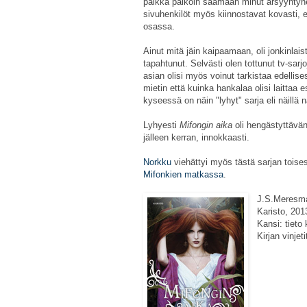
paikka paikoin saamaan minut ärsyyntynee
sivuhenkilöt myös kiinnostavat kovasti, e
osassa.
Ainut mitä jäin kaipaamaan, oli jonkinlai
tapahtunut. Selvästi olen tottunut tv-sarjo
asian olisi myös voinut tarkistaa edellise
mietin että kuinka hankalaa olisi laittaa 
kyseessä on näin "lyhyt" sarja eli näillä 
Lyhyesti
Mifongin aika
oli hengästyttävä
jälleen kerran, innokkaasti.
Norkku
viehättyi myös tästä sarjan toises
Mifonkien matkassa
.
J.S.Meresm
Karisto, 201
Kansi: tieto 
Kirjan vinje