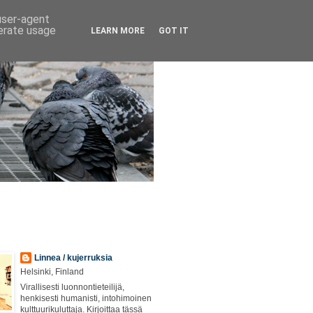
 user-agent
nerate usage
LEARN MORE
GOT IT
Linnea / kujerruksia
Helsinki, Finland
Virallisesti luonnontieteilijä,
henkisesti humanisti, intohimoinen
kulttuurikuluttaja. Kirjoittaa tässä