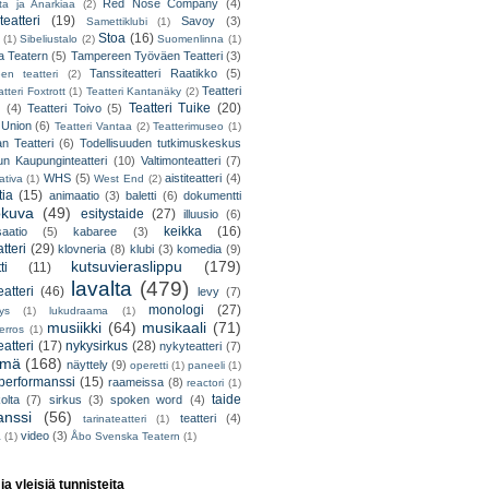
Red Nose Company
(4)
ta ja Anarkiaa
(2)
eatteri
(19)
Savoy
(3)
Samettiklubi
(1)
Stoa
(16)
(1)
Sibeliustalo
(2)
Suomenlinna
(1)
 Teatern
(5)
Tampereen Työväen Teatteri
(3)
Tanssiteatteri Raatikko
(5)
en teatteri
(2)
Teatteri
tteri Foxtrott
(1)
Teatteri Kantanäky
(2)
Teatteri Tuike
(20)
(4)
Teatteri Toivo
(5)
 Union
(6)
Teatteri Vantaa
(2)
Teatterimuseo
(1)
an Teatteri
(6)
Todellisuuden tutkimuskeskus
un Kaupunginteatteri
(10)
Valtimonteatteri
(7)
WHS
(5)
aistiteatteri
(4)
ativa
(1)
West End
(2)
tia
(15)
animaatio
(3)
baletti
(6)
dokumentti
okuva
(49)
esitystaide
(27)
illuusio
(6)
keikka
(16)
saatio
(5)
kabaree
(3)
tteri
(29)
klovneria
(8)
klubi
(3)
komedia
(9)
kutsuvieraslippu
(179)
ti
(11)
lavalta
(479)
eatteri
(46)
levy
(7)
monologi
(27)
tys
(1)
lukudraama
(1)
musiikki
(64)
musikaali
(71)
erros
(1)
atteri
(17)
nykysirkus
(28)
nykyteatteri
(7)
lmä
(168)
näyttely
(9)
operetti
(1)
paneeli
(1)
performanssi
(15)
raameissa
(8)
reactori
(1)
taide
olta
(7)
sirkus
(3)
spoken word
(4)
anssi
(56)
teatteri
(4)
tarinateatteri
(1)
video
(3)
a
(1)
Åbo Svenska Teatern
(1)
 ja yleisiä tunnisteita