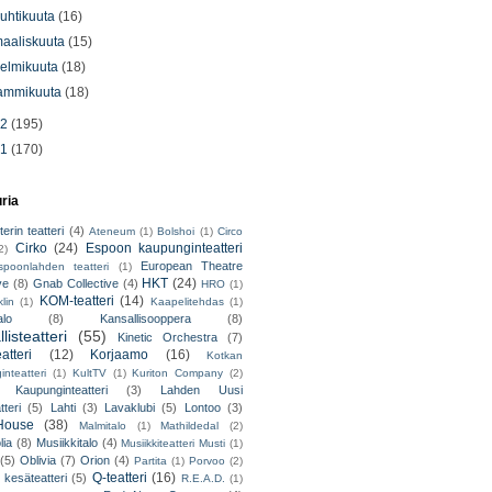
uhtikuuta
(16)
aaliskuuta
(15)
elmikuuta
(18)
ammikuuta
(18)
12
(195)
11
(170)
uria
erin teatteri
(4)
Ateneum
(1)
Bolshoi
(1)
Circo
Cirko
(24)
Espoon kaupunginteatteri
2)
European Theatre
spoonlahden teatteri
(1)
HKT
(24)
ve
(8)
Gnab Collective
(4)
HRO
(1)
KOM-teatteri
(14)
lin
(1)
Kaapelitehdas
(1)
alo
(8)
Kansallisooppera
(8)
listeatteri
(55)
Kinetic Orchestra
(7)
atteri
(12)
Korjaamo
(16)
Kotkan
nteatteri
(1)
KultTV
(1)
Kuriton Company
(2)
 Kaupunginteatteri
(3)
Lahden Uusi
teri
(5)
Lahti
(3)
Lavaklubi
(5)
Lontoo
(3)
ouse
(38)
Malmitalo
(1)
Mathildedal
(2)
lia
(8)
Musiikkitalo
(4)
Musiikkiteatteri Musti
(1)
(5)
Oblivia
(7)
Orion
(4)
Partita
(1)
Porvoo
(2)
Q-teatteri
(16)
 kesäteatteri
(5)
R.E.A.D.
(1)