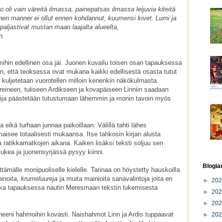
li vain väreitä ilmassa, painepatsas ilmassa leijuvia kiteitä
nen manner ei ollut ennen kohdannut, kuumensi kivet. Lumi ja
paljastivat mustan maan laajalta alueelta,
n.
mihin edellinen osa jäi. Juonen kuvailu toisen osan tapauksessa
in, että teoksessa ovat mukana kaikki edellisestä osasta tutut
 kuljetetaan vuorotellen milloin kenenkin näkökulmasta.
ereineen, tuliseen Ardikseen ja kovapäiseen Linniin saadaan
ukija päästetään tutustumaan lähemmin ja monin tavoin myös
 eikä turhaan junnaa paikoillaan. Välillä tahti lähes
isee totaalisesti mukaansa. Itse tahkosin kirjan alusta
 ratikkamatkojen aikana. Kaiken lisäksi teksti soljuu sen
lukea ja juonensyrjässä pysyy kiinni.
Blogia
ämälle monipuoliselle kielelle. Tarinaa on höystetty hauskoilla
pinoita,
krumeluureja
ja muita mainioita sanavalintoja joita en
►
20
 Joka tapauksessa nautin Meresmaan tekstin lukemisesta
►
20
►
20
eeni hahmoihin kovasti. Naishahmot Linn ja Ardis tuppaavat
►
20