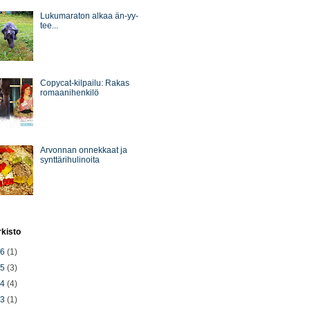
Lukumaraton alkaa än-yy-
tee...
Copycat-kilpailu: Rakas
romaanihenkilö
Arvonnan onnekkaat ja
synttärihulinoita
rkisto
26
(1)
25
(3)
24
(4)
23
(1)