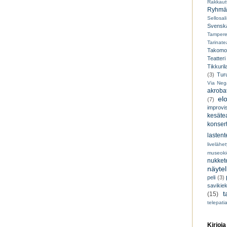
Rakkaut
Ryhmät
Sellosali
Svenska
Tampere
Tarinatea
Takomo
Teatteri
Tikkuril
(3)
Tur
Via Neg
akroba
el
(7)
improvi
kesätea
konsert
lastent
livelähe
museoki
nukkete
näyte
peli
(3)
savikiek
t
(15)
telepati
Kirjoja