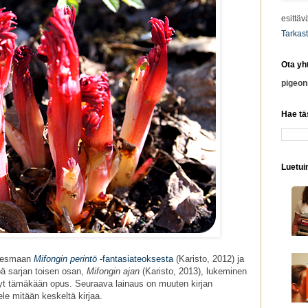
esittäv
Tarkast
Ota yh
pigeo
Hae tä
Luetuim
eresmaan
Mifongin perintö
-fantasiateoksesta
(Karisto, 2012) ja
npä sarjan toisen osan,
Mifongin ajan
(Karisto, 2013), lukeminen
nyt tämäkään opus. Seuraava lainaus on muuten kirjan
ele mitään keskeltä kirjaa.