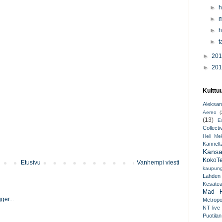
►
h
►
m
►
h
►
t
►
20
►
20
Kulttu
Aleksant
Aereo
(
(13)
E
Collecti
Heli Mek
Kannelt
Kansal
KokoTe
Etusivu
Vanhempi viesti
kaupungi
Lahden
Kesäteat
Mad H
Metropo
NT live
Puotilan