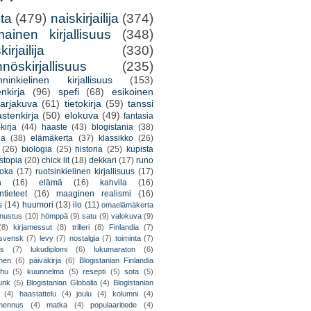
lta
(479)
naiskirjailija
(374)
mainen kirjallisuus
(348)
irjailija
(330)
nöskirjallisuus
(235)
nninkielinen kirjallisuus
(153)
nkirja
(96)
spefi
(68)
esikoinen
arjakuva
(61)
tietokirja
(59)
tanssi
astenkirja
(50)
elokuva
(49)
fantasia
kirja
(44)
haaste
(43)
blogistania
(38)
ja
(38)
elämäkerta
(37)
klassikko
(26)
(26)
biologia
(25)
historia
(25)
kupista
stopia
(20)
chick lit
(18)
dekkari
(17)
runo
uoka
(17)
ruotsinkielinen kirjallisuus
(17)
a
(16)
elämä
(16)
kahvila
(16)
tieteet
(16)
maaginen realismi
(16)
s
(14)
huumori
(13)
ilo
(11)
omaelämäkerta
nnustus
(10)
hömppä
(9)
satu
(9)
valokuva
(9)
(8)
kirjamessut
(8)
trilleri
(8)
Finlandia
(7)
ssvensk
(7)
levy
(7)
nostalgia
(7)
toiminta
(7)
ys
(7)
lukudiplomi
(6)
lukumaraton
(6)
nen
(6)
päiväkirja
(6)
Blogistanian Finlandia
hu
(5)
kuunnelma
(5)
resepti
(5)
sota
(5)
unk
(5)
Blogistanian Globalia
(4)
Blogistanian
(4)
haastattelu
(4)
joulu
(4)
kolumni
(4)
lmennus
(4)
matka
(4)
populaaritiede
(4)