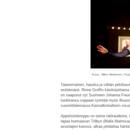
Kuva : Mitro Härkönen / Korj
Taianomainen, hauska ja vähän pelottav
esittämänä. Rinne Groffin käsikirjoittam
on saapunut nyt Suomeen Johanna Freund
lusikkansa soppaan työntää myös illuusiot
suunnittelemassa Kansallisteatterin visu
Appelsiinitemppu
on tarina rakkaudesta, 
tapaa hurmaavan Trilbyn (Malla Malmivaa
avustajien kanssa, alkaa johdattaa häntä