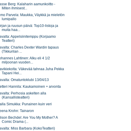
asse Berg: Kalaharin aamunkoitto -
Miten ihmisest...
imo Parvela: Maukka, Väykkä ja mieletön
lumipallo
irjan ja ruusun päivä: Top10-listoja ja
muita haa...
avalta: Appelsiinitemppu (Korjaamo
Teatteri)
avalta: Charles Dexter Wardin tapaus
(Tikkurilan ...
ohannes Lahtinen: Alku eli 4 1/2
miljoonan vuoden...
avikiekolta: Väkevää tahnaa Juha Pekka
Tapani Hei...
avalta: Omatuntoklubi 13/04/13
etteri Hannila: Kaukamoinen + arvonta
avalta: Perhosia askelten alla
(Kansallisteatteri)
alla Simukka: Punainen kuin veri
eena Krohn: Tainaron
lison Bechdel: Are You My Mother? A
Comic Drama (...
avalta: Miss Barbara (KokoTeatteri)