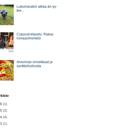
Lukumaraton alkaa än-yy-
tee...
Copycat-kilpailu: Rakas
romaanihenkilö
Arvonnan onnekkaat ja
synttärihulinoita
rkisto
26
(1)
25
(3)
24
(4)
23
(1)