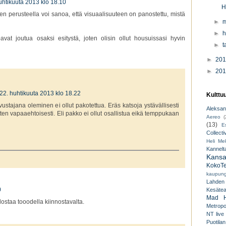
uhtikuuta 2013 klo 18.10
H
en perusteella voi sanoa, että visuaalisuuteen on panostettu, mistä
►
m
►
h
avat joutua osaksi esitystä, joten olisin ollut housuissasi hyvin
►
t
►
20
►
20
22. huhtikuuta 2013 klo 18.22
Kulttu
ustajana oleminen ei ollut pakotettua. Eräs katsoja ystävällisesti
Aleksant
itten vapaaehtoisesti. Eli pakko ei ollut osallistua eikä temppukaan
Aereo
(
(13)
E
Collecti
Heli Mek
Kannelt
Kansal
KokoTe
kaupungi
Lahden
0
Kesäteat
Mad H
ostaa tooodella kiinnostavalta.
Metropo
NT live
Puotilan