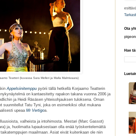
esittäv
Tarkast
Ota yh
pigeo
Hae tä
Luetuim
aamo Teatteri (kuvassa Sara Melleri ja Malla Malmivaara)
akin
Appelsiinitemppu
pyörii tällä hetkellä Korjaamo Teatterin
a nykynäytelmä on kantaesitetty rapakon takana vuonna 2006 ja
lichin ja Heidi Räsäsen yhteisohjauksen tuloksena. Oman
 suunnitellut Tatu Tyni, joka on esimerkiksi ollut mukana
aalisesti upeaa
Mr Vertigo
a.
illuusioista, valheista ja intohimosta. Mestari (Marc Gassot)
ra) ja, huolimatta lupauksestaan olla enää työskentelemättä
 taikatemppujen maailmaan. Asiat eivät kuitenkaan ole niin