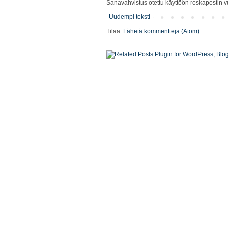
Sanavahvistus otettu käyttöön roskapostin vu
Uudempi teksti
Tilaa:
Lähetä kommentteja (Atom)