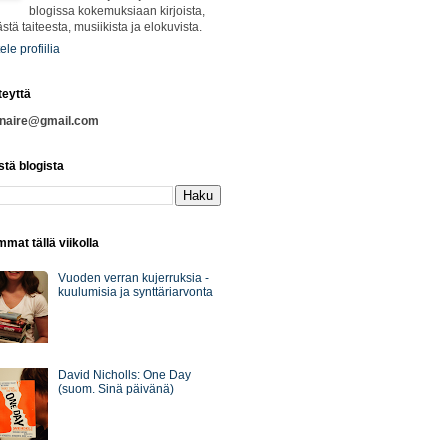
blogissa kokemuksiaan kirjoista,
ästä taiteesta, musiikista ja elokuvista.
ele profiilia
teyttä
nnaire@gmail.com
stä blogista
mat tällä viikolla
Vuoden verran kujerruksia -
kuulumisia ja synttäriarvonta
David Nicholls: One Day
(suom. Sinä päivänä)