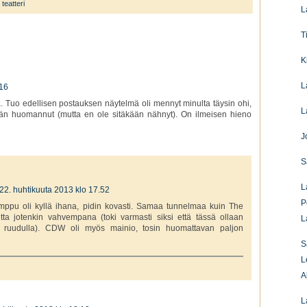
,
teatteri
L
T
K
L
.16
ea. Tuo edellisen postauksen näytelmä oli mennyt minulta täysin ohi,
L
ään huomannut (mutta en ole sitäkään nähnyt). On ilmeisen hieno
J
S
L
22. huhtikuuta 2013 klo 17.52
P
temppu oli kyllä ihana, pidin kovasti. Samaa tunnelmaa kuin The
tta jotenkin vahvempana (toki varmasti siksi että tässä ollaan
L
n ruudulla). CDW oli myös mainio, tosin huomattavan paljon
S
L
A
L