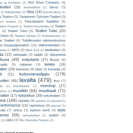
Red Nose Company
(4)
ta ja Anarkiaa
(2)
eatteri
(19)
Savoy
(3)
Samettiklubi
(1)
Stoa
(16)
(1)
Sibeliustalo
(2)
Suomenlinna
(1)
 Teatern
(5)
Tampereen Työväen Teatteri
(3)
Tanssiteatteri Raatikko
(5)
en teatteri
(2)
Teatteri
tteri Foxtrott
(1)
Teatteri Kantanäky
(2)
Teatteri Tuike
(20)
(4)
Teatteri Toivo
(5)
 Union
(6)
Teatteri Vantaa
(2)
Teatterimuseo
(1)
an Teatteri
(6)
Todellisuuden tutkimuskeskus
un Kaupunginteatteri
(10)
Valtimonteatteri
(7)
WHS
(5)
aistiteatteri
(4)
ativa
(1)
West End
(2)
tia
(15)
animaatio
(3)
baletti
(6)
dokumentti
okuva
(49)
esitystaide
(27)
illuusio
(6)
keikka
(16)
saatio
(5)
kabaree
(3)
tteri
(29)
klovneria
(8)
klubi
(3)
komedia
(9)
kutsuvieraslippu
(179)
ti
(11)
lavalta
(479)
eatteri
(46)
levy
(7)
monologi
(27)
tys
(1)
lukudraama
(1)
musiikki
(64)
musikaali
(71)
erros
(1)
atteri
(17)
nykysirkus
(28)
nykyteatteri
(7)
lmä
(168)
näyttely
(9)
operetti
(1)
paneeli
(1)
performanssi
(15)
raameissa
(8)
reactori
(1)
taide
olta
(7)
sirkus
(3)
spoken word
(4)
anssi
(56)
teatteri
(4)
tarinateatteri
(1)
video
(3)
a
(1)
Åbo Svenska Teatern
(1)