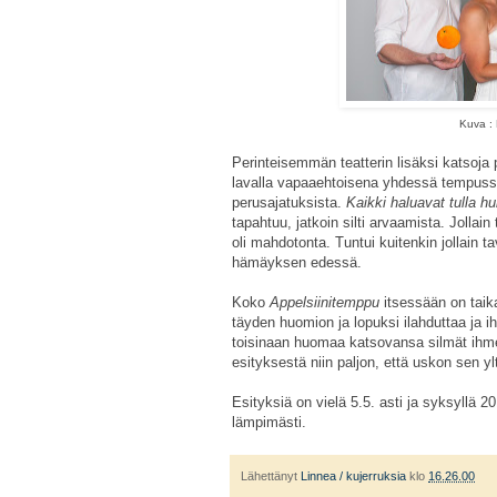
Kuva : 
Perinteisemmän teatterin lisäksi katsoja 
lavalla vapaaehtoisena yhdessä tempussa
perusajatuksista.
Kaikki haluavat tulla hui
tapahtuu, jatkoin silti arvaamista. Jollain 
oli mahdotonta. Tuntui kuitenkin jollain t
hämäyksen edessä.
Koko
Appelsiinitemppu
itsessään on taik
täyden huomion ja lopuksi ilahduttaa ja ih
toisinaan huomaa katsovansa silmät ihme
esityksestä niin paljon, että uskon sen y
Esityksiä on vielä 5.5. asti ja syksyllä 20
lämpimästi.
Lähettänyt
Linnea / kujerruksia
klo
16.26.00