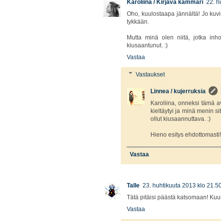
Karoliina / Kirjava kammari
22. h
Oho, kuulostaapa jännältä! Jo kuvi
tykkään.
Mutta minä olen niitä, jotka inho
kiusaantunut. :)
Vastaa
Vastaukset
Linnea / kujerruksia
Karoliina, onneksi tämä av
kieltäytyi ja minä menin s
ollut kiusaannuttava. :)
Hieno esitys ehdottomasti!
Vastaa
Talle
23. huhtikuuta 2013 klo 21.5
Tätä pitäisi päästä katsomaan! Kuul
Vastaa