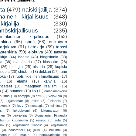
 ja yleisiä tunnisteita
lta
(479)
naiskirjailija
(374)
mainen kirjallisuus
(348)
irjailija
(330)
nöskirjallisuus
(235)
nninkielinen kirjallisuus
(153)
nkirja
(96)
spefi
(68)
esikoinen
arjakuva
(61)
tietokirja
(59)
tanssi
astenkirja
(50)
elokuva
(49)
fantasia
kirja
(44)
haaste
(43)
blogistania
(38)
ja
(38)
elämäkerta
(37)
klassikko
(26)
(26)
biologia
(25)
historia
(25)
kupista
stopia
(20)
chick lit
(18)
dekkari
(17)
runo
uoka
(17)
ruotsinkielinen kirjallisuus
(17)
a
(16)
elämä
(16)
kahvila
(16)
tieteet
(16)
maaginen realismi
(16)
s
(14)
huumori
(13)
ilo
(11)
omaelämäkerta
nnustus
(10)
hömppä
(9)
satu
(9)
valokuva
(9)
(8)
kirjamessut
(8)
trilleri
(8)
Finlandia
(7)
ssvensk
(7)
levy
(7)
nostalgia
(7)
toiminta
(7)
ys
(7)
lukudiplomi
(6)
lukumaraton
(6)
nen
(6)
päiväkirja
(6)
Blogistanian Finlandia
hu
(5)
kuunnelma
(5)
resepti
(5)
sota
(5)
unk
(5)
Blogistanian Globalia
(4)
Blogistanian
(4)
haastattelu
(4)
joulu
(4)
kolumni
(4)
lmennus
(4)
matka
(4)
populaaritiede
(4)