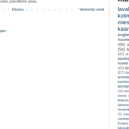
Kirjoja
oksi, pahoittelen asiaa.
lava
Etusivu
Vanhempi viesti
koti
miesk
kään
engla
nuorte
(66)
s
(56)
l
(47)
e-
äänikir
novelli
(21)
dy
(17)
r
arvont
luonnon
jännity
(10)
tu
essee
finland
äänest
neulomi
(5)
kau
steamp
Kuopus
lukuva