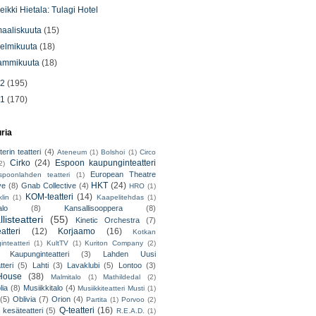
eikki Hietala: Tulagi Hotel
aaliskuuta
(15)
elmikuuta
(18)
ammikuuta
(18)
12
(195)
11
(170)
uria
erin teatteri
(4)
Ateneum
(1)
Bolshoi
(1)
Circo
Cirko
(24)
Espoon kaupunginteatteri
2)
European Theatre
spoonlahden teatteri
(1)
HKT
(24)
ve
(8)
Gnab Collective
(4)
HRO
(1)
KOM-teatteri
(14)
lin
(1)
Kaapelitehdas
(1)
alo
(8)
Kansallisooppera
(8)
listeatteri
(55)
Kinetic Orchestra
(7)
atteri
(12)
Korjaamo
(16)
Kotkan
nteatteri
(1)
KultTV
(1)
Kuriton Company
(2)
 Kaupunginteatteri
(3)
Lahden Uusi
teri
(5)
Lahti
(3)
Lavaklubi
(5)
Lontoo
(3)
ouse
(38)
Malmitalo
(1)
Mathildedal
(2)
lia
(8)
Musiikkitalo
(4)
Musiikkiteatteri Musti
(1)
(5)
Oblivia
(7)
Orion
(4)
Partita
(1)
Porvoo
(2)
Q-teatteri
(16)
 kesäteatteri
(5)
R.E.A.D.
(1)