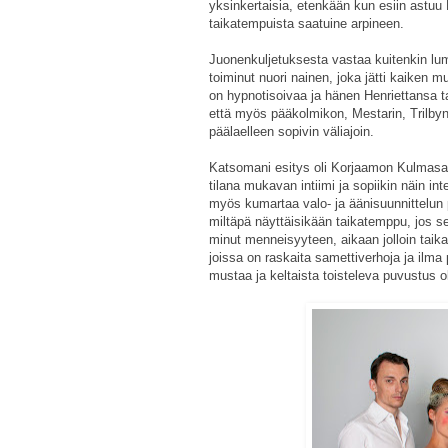
yksinkertaisia, etenkään kun esiin astuu 
taikatempuista saatuine arpineen.
Juonenkuljetuksesta vastaa kuitenkin lumo
toiminut nuori nainen, joka jätti kaiken 
on hypnotisoivaa ja hänen Henriettansa t
että myös pääkolmikon, Mestarin, Trilbyn
päälaelleen sopivin väliajoin.
Katsomani esitys oli Korjaamon Kulmasali
tilana mukavan intiimi ja sopiikin näin in
myös kumartaa valo- ja äänisuunnittelun 
miltäpä näyttäisikään taikatemppu, jos se
minut menneisyyteen, aikaan jolloin taik
joissa on raskaita samettiverhoja ja ilma
mustaa ja keltaista toisteleva puvustus ol