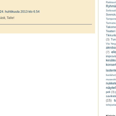
Rakkaut
Ryhmät
Sellosali
24. huhtikuuta 2013 klo 6.54
Svenska
sti, Talle!
Tampere
Tarinatea
Takomo
Teatteri
Tikkuril
(3)
Tur
Via Neg
akroba
el
(7)
improvi
kesätea
konsert
lastent
livelähe
museoki
nukkete
näyte
peli
(3)
savikiek
t
(15)
telepati