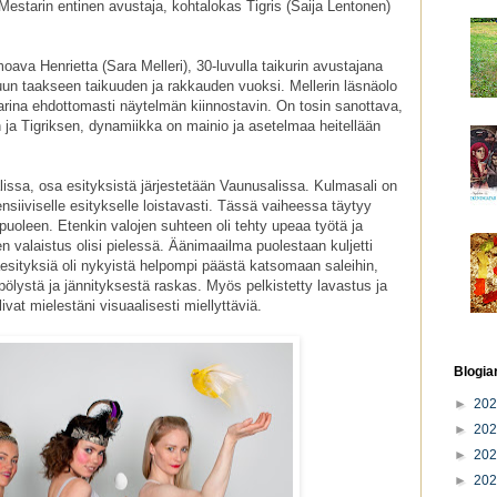
Mestarin entinen avustaja, kohtalokas Tigris (Saija Lentonen)
ava Henrietta (Sara Melleri), 30-luvulla taikurin avustajana
muun taakseen taikuuden ja rakkauden vuoksi. Mellerin läsnäolo
arina ehdottomasti näytelmän kiinnostavin. On tosin sanottava,
 ja Tigriksen, dynamiikka on mainio ja asetelmaa heitellään
ssa, osa esityksistä järjestetään Vaunusalissa. Kulmasali on
tensiiviselle esitykselle loistavasti. Tässä vaiheessa täytyy
puoleen. Etenkin valojen suhteen oli tehty upeaa työtä ja
n valaistus olisi pielessä. Äänimaailma puolestaan kuljetti
aesityksiä oli nykyistä helpompi päästä katsomaan saleihin,
 pölystä ja jännityksestä raskas. Myös pelkistetty lavastus ja
ivat mielestäni visuaalisesti miellyttäviä.
Blogia
►
20
►
20
►
20
►
20