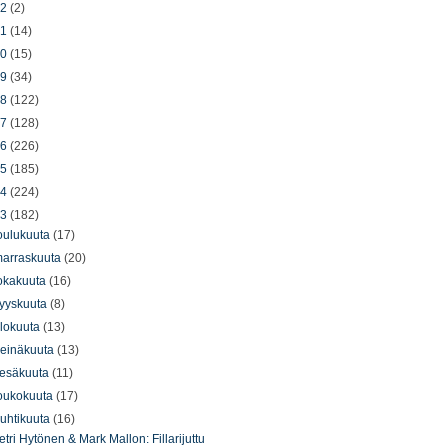
22
(2)
21
(14)
20
(15)
19
(34)
18
(122)
17
(128)
16
(226)
15
(185)
14
(224)
13
(182)
oulukuuta
(17)
arraskuuta
(20)
okakuuta
(16)
yyskuuta
(8)
lokuuta
(13)
einäkuuta
(13)
esäkuuta
(11)
oukokuuta
(17)
uhtikuuta
(16)
etri Hytönen & Mark Mallon: Fillarijuttu