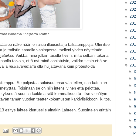
►
20
►
20
►
20
►
20
►
20
Maria Baranova / Korjaamo Teatteri
►
20
pääsee näkemään erilaisia illuusiota ja taikatemppuja. Olin itse
►
20
 ja todistin samalla vahingossa itselleni yhden näytelmän
►
20
jatuiksi
. Vaikka minä jollain tasolla tiesin, mitä selkäni takana
►
20
tasolla toivoin, että nyt minä onnistuisin, vaikka tiesin että se
▼
20
avalla
mukavammalta
olla huijattavana kuin protestoida
►
j
►
m
atemppu. Se paljastaa salaisuutensa vähitellen, saa katsojan
►
l
metyttää. Toisinaan se on niin intensiivinen että pelottaa,
►
s
tyksestä suurina kaikkea sitä kummallisuutta. Itse viehätyin
ltävän tämän vuoden teatterikokemusten kärkiviisikkoon. Kiitos.
►
e
►
h
13 esitys lähtee kiertueelle ainakin Lahteen. Suosittelen erittäin
►
k
►
t
▼
h
P