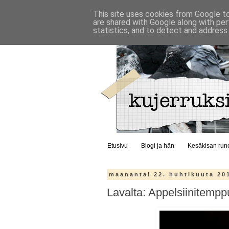
This site uses cookies from Google to 
are shared with Google along with per
statistics, and to detect and address
Etusivu
Blogi ja hän
Kesäkisan run
maanantai 22. huhtikuuta 20
Lavalta: Appelsiinitempp