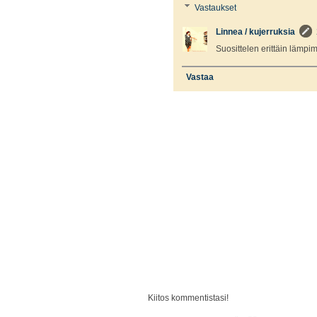
Vastaukset
Linnea / kujerruksia
Suosittelen erittäin lämpimä
Vastaa
Kiitos kommentistasi!