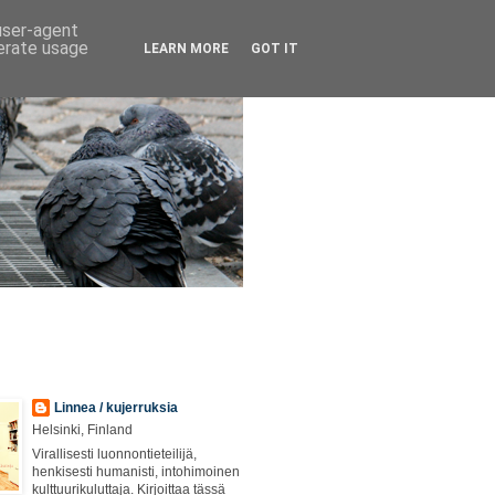
 user-agent
nerate usage
LEARN MORE
GOT IT
Linnea / kujerruksia
Helsinki, Finland
Virallisesti luonnontieteilijä,
henkisesti humanisti, intohimoinen
kulttuurikuluttaja. Kirjoittaa tässä