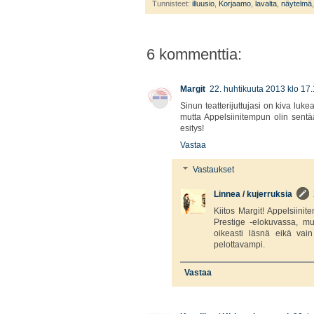
Tunnisteet:
illuusio
,
Korjaamo
,
lavalta
,
näytelmä
6 kommenttia:
Margit
22. huhtikuuta 2013 klo 17
Sinun teatterijuttujasi on kiva luk
mutta Appelsiinitempun olin sent
esitys!
Vastaa
Vastaukset
Linnea / kujerruksia
Kiitos Margit! Appelsiini
Prestige -elokuvassa, mu
oikeasti läsnä eikä vai
pelottavampi.
Vastaa