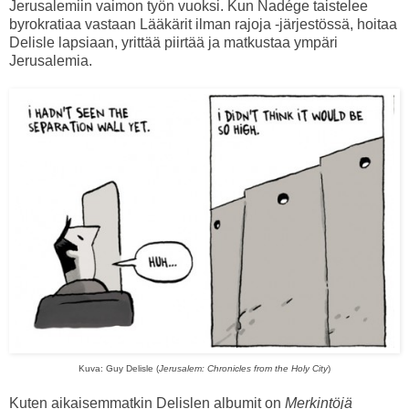
Jerusalemiin vaimon työn vuoksi. Kun Nadége taistelee
byrokratiaa vastaan Lääkärit ilman rajoja -järjestössä, hoitaa
Delisle lapsiaan, yrittää piirtää ja matkustaa ympäri
Jerusalemia.
Kuva: Guy Delisle (
Jerusalem: Chronicles from the Holy City
)
Kuten aikaisemmatkin Delislen albumit on
Merkintöjä