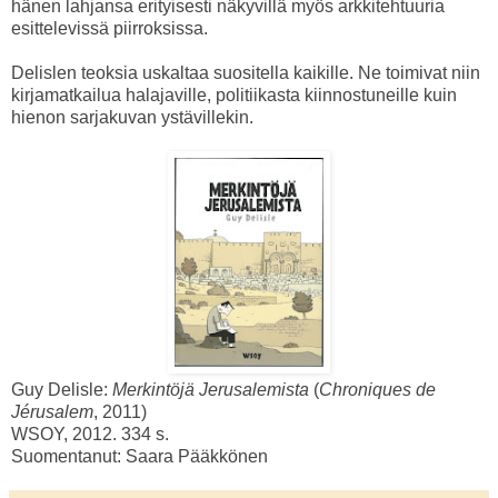
hänen lahjansa erityisesti näkyvillä myös arkkitehtuuria
esittelevissä piirroksissa.
Delislen teoksia uskaltaa suositella kaikille. Ne toimivat niin
kirjamatkailua halajaville, politiikasta kiinnostuneille kuin
hienon sarjakuvan ystävillekin.
Guy Delisle:
Merkintöjä Jerusalemista
(
Chroniques de
Jérusalem
, 2011)
WSOY, 2012. 334 s.
Suomentanut: Saara Pääkkönen