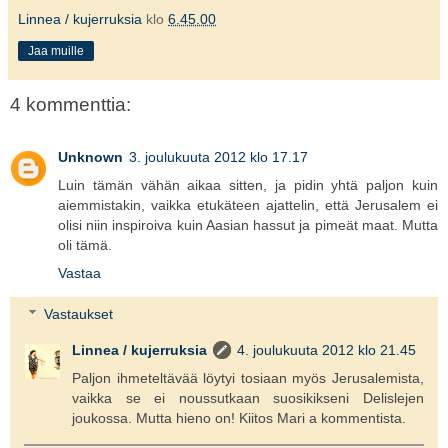
Linnea / kujerruksia
klo
6.45.00
Jaa muille
4 kommenttia:
Unknown
3. joulukuuta 2012 klo 17.17
Luin tämän vähän aikaa sitten, ja pidin yhtä paljon kuin
aiemmistakin, vaikka etukäteen ajattelin, että Jerusalem ei
olisi niin inspiroiva kuin Aasian hassut ja pimeät maat. Mutta
oli tämä.
Vastaa
Vastaukset
Linnea / kujerruksia
4. joulukuuta 2012 klo 21.45
Paljon ihmeteltävää löytyi tosiaan myös Jerusalemista,
vaikka se ei noussutkaan suosikikseni Delislejen
joukossa. Mutta hieno on! Kiitos Mari a kommentista.