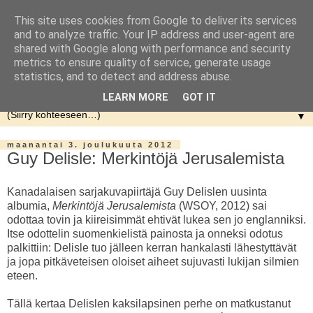
This site uses cookies from Google to deliver its services
and to analyze traffic. Your IP address and user-agent are
shared with Google along with performance and security
metrics to ensure quality of service, generate usage
statistics, and to detect and address abuse.
LEARN MORE
GOT IT
▼
maanantai 3. joulukuuta 2012
Guy Delisle: Merkintöjä Jerusalemista
Kanadalaisen sarjakuvapiirtäjä Guy Delislen uusinta
albumia,
Merkintöjä Jerusalemista
(WSOY, 2012) sai
odottaa tovin ja kiireisimmät ehtivät lukea sen jo englanniksi.
Itse odottelin suomenkielistä painosta ja onneksi odotus
palkittiin: Delisle tuo jälleen kerran hankalasti lähestyttävät
ja jopa pitkäveteisen oloiset aiheet sujuvasti lukijan silmien
eteen.
Tällä kertaa Delislen kaksilapsinen perhe on matkustanut