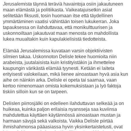
Jerusalemista
täynnä teräviä havaintoja osiin jakautuneen
maan elämästä ja politiikasta. Vaikeatajuisetkin asiat
selitetään fiksusti, tosin huomaan itse että täydellinen
ymmärtäminen vaatisi vähintään toisen lukukerran. Joka
tapauksessa on ilahduttavaa, että monikulttuurisen ja
uskonnoiltaan jakautuvat maan menosta on mahdollista
lukea muualtakin kuin kapulakielisistä tiedotteista.
Elämää Jerusalemissa kuvataan varsin objektiivisten
silmien takaa. Uskonnoton Delisle tekee huomioita niin
arabeista, juutalaisista kuin kristityistäkin ja ihmettelee
kaupungin värikästä elämää tyynesti. Ketään ei laiteta
erityisesti valokeilaan, mikä lienee ainoastaan hyvä asia kun
aihe on näinkin arka. Delisle ei opeta tai saarnaa, vaan
kertoo nimenomaan omista kokemuksistaan ja lyö faktoja
tiskiin silloin kun se on tarpeen.
Delislen piirrosjälki on edelleen ilahduttavan selkeää ja on
huikeaa, kuinka paljon erilaisia nyansseja saa kuviinsa
mahdutettua käyttäen käytännössä ainoastaan mustan ja
harmaan sävyjä sekä valkoista. Vaikka Delisle piirtää
ihmishahmonsa pääasiassa hyvin yksinkertaistetusti, ovat