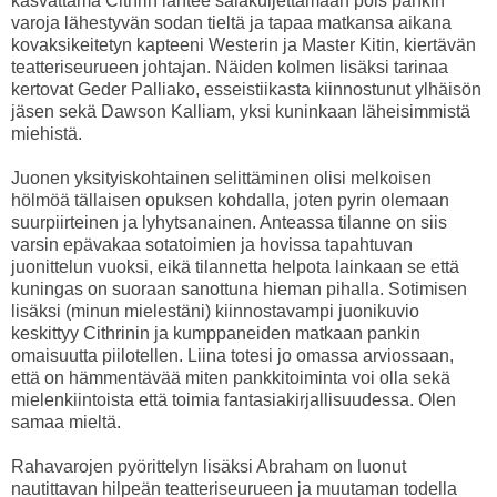
kasvattama Cithrin lähtee salakuljettamaan pois pankin
varoja lähestyvän sodan tieltä ja tapaa matkansa aikana
kovaksikeitetyn kapteeni Westerin ja Master Kitin, kiertävän
teatteriseurueen johtajan. Näiden kolmen lisäksi tarinaa
kertovat Geder Palliako, esseistiikasta kiinnostunut ylhäisön
jäsen sekä Dawson Kalliam, yksi kuninkaan läheisimmistä
miehistä.
Juonen yksityiskohtainen selittäminen olisi melkoisen
hölmöä tällaisen opuksen kohdalla, joten pyrin olemaan
suurpiirteinen ja lyhytsanainen. Anteassa tilanne on siis
varsin epävakaa sotatoimien ja hovissa tapahtuvan
juonittelun vuoksi, eikä tilannetta helpota lainkaan se että
kuningas on suoraan sanottuna hieman pihalla. Sotimisen
lisäksi (minun mielestäni) kiinnostavampi juonikuvio
keskittyy Cithrinin ja kumppaneiden matkaan pankin
omaisuutta piilotellen. Liina totesi jo omassa arviossaan,
että on hämmentävää miten pankkitoiminta voi olla sekä
mielenkiintoista että toimia fantasiakirjallisuudessa. Olen
samaa mieltä.
Rahavarojen pyörittelyn lisäksi Abraham on luonut
nautittavan hilpeän teatteriseurueen ja muutaman todella