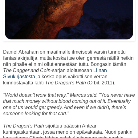
Daniel Abraham on maailmalle ilmeisesti varsin tunnettu
fantasiakirjailija, mutta koska itse olen genrestä näillä hetkin
niin pihalle ei nimi ollut ennestään tuttu. Bongasin tämän
The Dagger and Coin
-sarjan aloitusosan
Liinan
Sivukirjastosta
ja koska opus vaikutti sen verran
kiinnostavalta lähti
The Dragon's Path
(Orbit, 2011).
"World doesn't work that way," Marcus said. "You never have
that much money without blood coming out of it. Eventually
one of us would get greedy. And even if we didn't, there's
someone looking for that cart."
The Dragon's Path
sijoittuu pääosin Antean
kuningaskuntaan, jossa meno on epävakaata. Nuori pankin