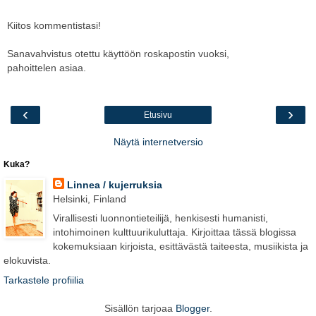
Kiitos kommentistasi!
Sanavahvistus otettu käyttöön roskapostin vuoksi,
pahoittelen asiaa.
‹
›
Etusivu
Näytä internetversio
Kuka?
Linnea / kujerruksia
Helsinki, Finland
Virallisesti luonnontieteilijä, henkisesti humanisti,
intohimoinen kulttuurikuluttaja. Kirjoittaa tässä blogissa
kokemuksiaan kirjoista, esittävästä taiteesta, musiikista ja
elokuvista.
Tarkastele profiilia
Sisällön tarjoaa
Blogger
.