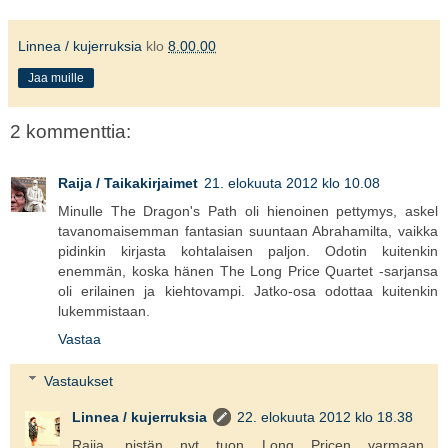
Linnea / kujerruksia
klo
8.00.00
Jaa muille
2 kommenttia:
Raija / Taikakirjaimet
21. elokuuta 2012 klo 10.08
Minulle The Dragon's Path oli hienoinen pettymys, askel
tavanomaisemman fantasian suuntaan Abrahamilta, vaikka
pidinkin kirjasta kohtalaisen paljon. Odotin kuitenkin
enemmän, koska hänen The Long Price Quartet -sarjansa
oli erilainen ja kiehtovampi. Jatko-osa odottaa kuitenkin
lukemmistaan.
Vastaa
Vastaukset
Linnea / kujerruksia
22. elokuuta 2012 klo 18.38
Raija, pistän nyt tuon Long Pricen varmaan