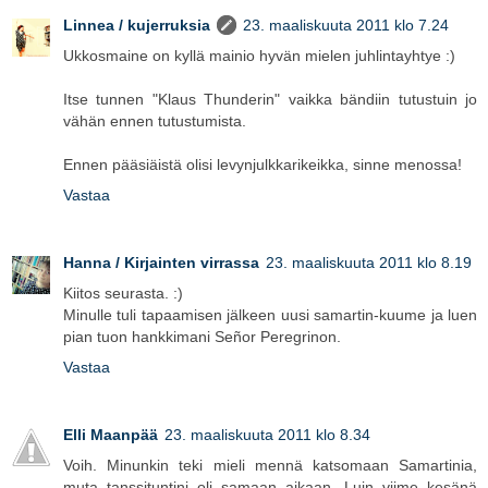
Linnea / kujerruksia
23. maaliskuuta 2011 klo 7.24
Ukkosmaine on kyllä mainio hyvän mielen juhlintayhtye :)
Itse tunnen "Klaus Thunderin" vaikka bändiin tutustuin jo
vähän ennen tutustumista.
Ennen pääsiäistä olisi levynjulkkarikeikka, sinne menossa!
Vastaa
Hanna / Kirjainten virrassa
23. maaliskuuta 2011 klo 8.19
Kiitos seurasta. :)
Minulle tuli tapaamisen jälkeen uusi samartin-kuume ja luen
pian tuon hankkimani Señor Peregrinon.
Vastaa
Elli Maanpää
23. maaliskuuta 2011 klo 8.34
Voih. Minunkin teki mieli mennä katsomaan Samartinia,
muta tanssituntini oli samaan aikaan. Luin viime kesänä