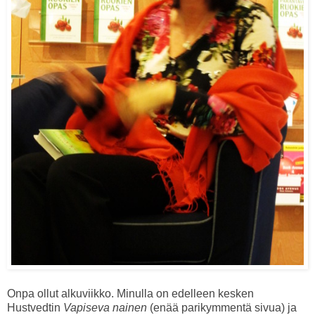
Onpa ollut alkuviikko. Minulla on edelleen kesken
Hustvedtin
Vapiseva nainen
(enää parikymmentä sivua) ja