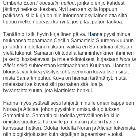
Umberto Econ
Foucaultin heiluri
, jonka olen jo kahdesti
jättänyt hetkeksi kesken. Nyt luen sen kyllä loppuun
pätkässä, sillä kirja on niin informaatiokylläinen että siitä
tippuu melko nopeasti kärryiltä jos pitää paljon taukoa.
Tänään oli silti hyvin kirjallinen päivä.
Hanna
pyysi minua
mukaansa tapaamaan Cecilia Samartinia Suureen Kuuhun
ja lähdin mielelläni mukaan, vaikka en Samartinia olekaan
vielä lukenut. Samartin oli todella lämminhenkinen ihminen
ja kertoi koskettavasti ja mielenkiintoisesti kirjastaan
Nora ja
Alicia
sekä suhteestaan kotimaahansa Kuubaan. Hannan
blogista voi lukea yksityiskohtaisemman kuvauksen siitä,
mistä Samartin puhui. Kuva on hieman tärähtänyt, mutta
mielestäni se kuvasi silti parhaiten sitä iloa ja
hyväntahtoisuutta, jota Martinista hehkui.
Hanna myös ystävällisesti lahjoitti minulle oman kappaleen
Noraa ja Aliciaa, johon pyysinkin omistuskirjoituksen
Samartinilta. Samartin oli todella ystävällinen kaikille
omistuskirjoitusta hakeville ja minäkin juttelin hänen
kanssaan hetken. Odotan todella Noran ja Alician lukemista,
niin blogikirjoitusten kuin kirjailijan tapaamisen vuoksi.