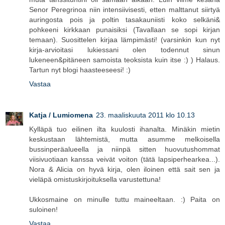
Senor Peregrinoa niin intensiivisesti, etten malttanut siirtyä
auringosta pois ja poltin tasakauniisti koko selkäni&
pohkeeni kirkkaan punaisiksi (Tavallaan se sopi kirjan
temaan). Suosittelen kirjaa lämpimästi! (varsinkin kun nyt
kirja-arvioitasi lukiessani olen todennut sinun
lukeneen&pitäneen samoista teoksista kuin itse :) ) Halaus.
Tartun nyt blogi haasteeseesi! :)
Vastaa
Katja / Lumiomena
23. maaliskuuta 2011 klo 10.13
Kylläpä tuo eilinen ilta kuulosti ihanalta. Minäkin mietin
keskustaan lähtemistä, mutta asumme melkoisella
bussinperäalueella ja niinpä sitten huovutushommat
viisivuotiaan kanssa veivät voiton (tätä lapsiperhearkea...).
Nora & Alicia on hyvä kirja, olen iloinen että sait sen ja
vieläpä omistuskirjoituksella varustettuna!
Ukkosmaine on minulle tuttu maineeltaan. :) Paita on
suloinen!
Vastaa