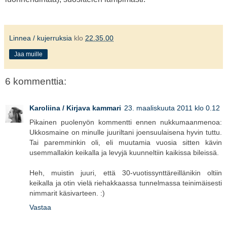
Linnea / kujerruksia
klo
22.35.00
Jaa muille
6 kommenttia:
Karoliina / Kirjava kammari
23. maaliskuuta 2011 klo 0.12
Pikainen puolenyön kommentti ennen nukkumaanmenoa:
Ukkosmaine on minulle juuriltani joensuulaisena hyvin tuttu.
Tai paremminkin oli, eli muutamia vuosia sitten kävin
usemmallakin keikalla ja levyjä kuunneltiin kaikissa bileissä.
Heh, muistin juuri, että 30-vuotissynttäreillänikin oltiin
keikalla ja otin vielä riehakkaassa tunnelmassa teinimäisesti
nimmarit käsivarteen. :)
Vastaa