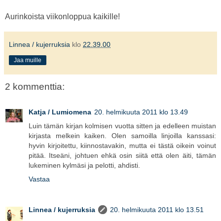
Aurinkoista viikonloppua kaikille!
Linnea / kujerruksia
klo
22.39.00
Jaa muille
2 kommenttia:
Katja / Lumiomena
20. helmikuuta 2011 klo 13.49
Luin tämän kirjan kolmisen vuotta sitten ja edelleen muistan
kirjasta melkein kaiken. Olen samoilla linjoilla kanssasi:
hyvin kirjoitettu, kiinnostavakin, mutta ei tästä oikein voinut
pitää. Itseäni, johtuen ehkä osin siitä että olen äiti, tämän
lukeminen kylmäsi ja pelotti, ahdisti.
Vastaa
Linnea / kujerruksia
20. helmikuuta 2011 klo 13.51