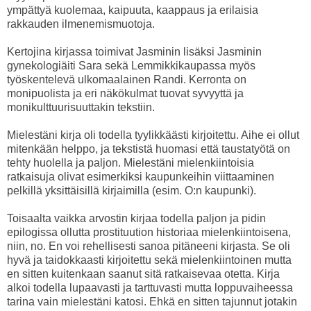
ympättyä kuolemaa, kaipuuta, kaappaus ja erilaisia
rakkauden ilmenemismuotoja.
Kertojina kirjassa toimivat Jasminin lisäksi Jasminin
gynekologiäiti Sara sekä Lemmikkikaupassa myös
työskentelevä ulkomaalainen Randi. Kerronta on
monipuolista ja eri näkökulmat tuovat syvyyttä ja
monikulttuurisuuttakin tekstiin.
Mielestäni kirja oli todella tyylikkäästi kirjoitettu. Aihe ei ollut
mitenkään helppo, ja tekstistä huomasi että taustatyötä on
tehty huolella ja paljon. Mielestäni mielenkiintoisia
ratkaisuja olivat esimerkiksi kaupunkeihin viittaaminen
pelkillä yksittäisillä kirjaimilla (esim. O:n kaupunki).
Toisaalta vaikka arvostin kirjaa todella paljon ja pidin
epilogissa ollutta prostituution historiaa mielenkiintoisena,
niin, no. En voi rehellisesti sanoa pitäneeni kirjasta. Se oli
hyvä ja taidokkaasti kirjoitettu sekä mielenkiintoinen mutta
en sitten kuitenkaan saanut sitä ratkaisevaa otetta. Kirja
alkoi todella lupaavasti ja tarttuvasti mutta loppuvaiheessa
tarina vain mielestäni katosi. Ehkä en sitten tajunnut jotakin