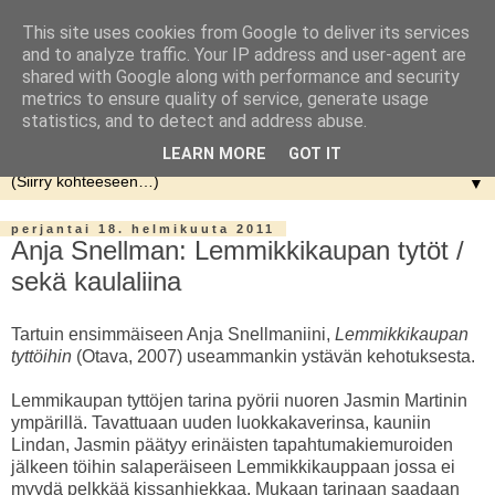
This site uses cookies from Google to deliver its services
and to analyze traffic. Your IP address and user-agent are
shared with Google along with performance and security
metrics to ensure quality of service, generate usage
statistics, and to detect and address abuse.
LEARN MORE
GOT IT
▼
perjantai 18. helmikuuta 2011
Anja Snellman: Lemmikkikaupan tytöt /
sekä kaulaliina
Tartuin ensimmäiseen Anja Snellmaniini,
Lemmikkikaupan
tyttöihin
(Otava, 2007) useammankin ystävän kehotuksesta.
Lemmikaupan tyttöjen tarina pyörii nuoren Jasmin Martinin
ympärillä. Tavattuaan uuden luokkakaverinsa, kauniin
Lindan, Jasmin päätyy erinäisten tapahtumakiemuroiden
jälkeen töihin salaperäiseen Lemmikkikauppaan jossa ei
myydä pelkkää kissanhiekkaa. Mukaan tarinaan saadaan