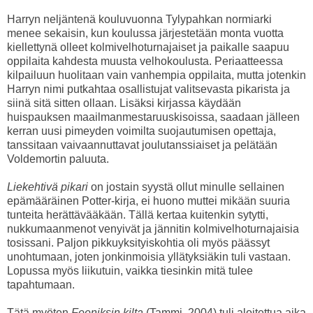
Harryn neljäntenä kouluvuonna Tylypahkan normiarki
menee sekaisin, kun koulussa järjestetään monta vuotta
kiellettynä olleet kolmivelhoturnajaiset ja paikalle saapuu
oppilaita kahdesta muusta velhokoulusta. Periaatteessa
kilpailuun huolitaan vain vanhempia oppilaita, mutta jotenkin
Harryn nimi putkahtaa osallistujat valitsevasta pikarista ja
siinä sitä sitten ollaan. Lisäksi kirjassa käydään
huispauksen maailmanmestaruuskisoissa, saadaan jälleen
kerran uusi pimeyden voimilta suojautumisen opettaja,
tanssitaan vaivaannuttavat joulutanssiaiset ja pelätään
Voldemortin paluuta.
Liekehtivä pikari
on jostain syystä ollut minulle sellainen
epämääräinen Potter-kirja, ei huono muttei mikään suuria
tunteita herättävääkään. Tällä kertaa kuitenkin sytytti,
nukkumaanmenot venyivät ja jännitin kolmivelhoturnajaisia
tosissani. Paljon pikkuyksityiskohtia oli myös päässyt
unohtumaan, joten jonkinmoisia yllätyksiäkin tuli vastaan.
Lopussa myös liikutuin, vaikka tiesinkin mitä tulee
tapahtumaan.
Tätä myöten
Feeniksin kilta
(Tammi, 2004) tuli aloitettua aika