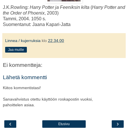
J.K.Rowling:
Harry Potter ja Feeniksin kilta
(
Harry Potter and
the Order of Phoenix
, 2003)
Tammi, 2004. 1050 s.
Suomentanut: Jaana Kapari-Jatta
Linnea / kujerruksia
klo
22.34.00
Jaa muille
Ei kommentteja:
Lähetä kommentti
Kiitos kommentistasi!
Sanavahvistus otettu käyttöön roskapostin vuoksi,
pahoittelen asiaa.
‹
›
Etusivu