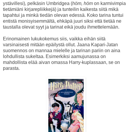
ystävillesi), pelkäsin Umbridgea (
höm, höm
on karmivimpia
tietämiäni kirjarepliikkejä) ja tunteilin kaikesta siitä mikä
tapahtui ja minkä tiedän olevan edessä. Koko tarina tuntui
entistä monisyisemmältä, ehkäpä juuri siksi että tietää ne
taustalla olevat syyt ja tarinat eikä joudu ihmettelemään.
Erinomainen lukukokemus siis, vaikka eihän siitä
varsinaisesti mitään epäilystä ollut. Jaana Kapari-Jatan
suomennos on mannaa mielelle ja tarinan pariin on aina
lohdullista sukeltaa. Esimerkiksi aamujunassa on
mahdollista elää aivan omassa Harry-kuplassaan, se on
parasta.