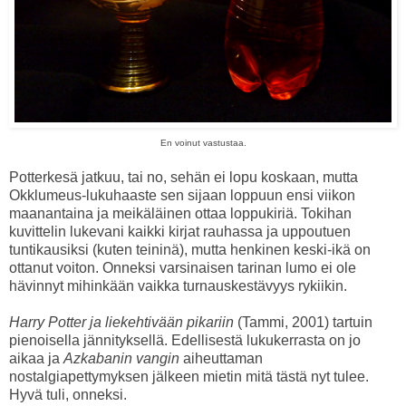
En voinut vastustaa.
Potterkesä jatkuu, tai no, sehän ei lopu koskaan, mutta
Okklumeus-lukuhaaste sen sijaan loppuun ensi viikon
maanantaina ja meikäläinen ottaa loppukiriä. Tokihan
kuvittelin lukevani kaikki kirjat rauhassa ja uppoutuen
tuntikausiksi (kuten teininä), mutta henkinen keski-ikä on
ottanut voiton. Onneksi varsinaisen tarinan lumo ei ole
hävinnyt mihinkään vaikka turnauskestävyys rykiikin.
Harry Potter ja liekehtivään pikariin
(Tammi, 2001) tartuin
pienoisella jännityksellä. Edellisestä lukukerrasta on jo
aikaa ja
Azkabanin vangin
aiheuttaman
nostalgiapettymyksen jälkeen mietin mitä tästä nyt tulee.
Hyvä tuli, onneksi.