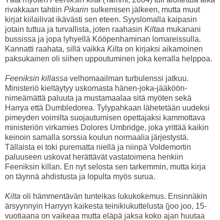
rivakkaan tahtiin
Pikarin
sulkemisen jälkeen, mutta muut
kirjat kiilailivat ikävästi sen eteen. Syyslomalla kaipasin
jotain tuttua ja turvallista, joten raahasin
Kiltaa
mukanani
bussissa ja jopa lyhyellä Kööpenhaminan lomareissulla.
Kannatti raahata, sillä vaikka
Kilta
on kirjaksi aikamoinen
paksukainen oli siihen uppoutuminen joka kerralla helppoa.
Feeniksin killassa
velhomaailman turbulenssi jatkuu.
Ministeriö kieltäytyy uskomasta hänen-joka-jääköön-
nimeämättä paluuta ja mustamaalaa sitä myöten sekä
Harrya että Dumbledorea. Tylypahkaan lähetetään uudeksi
pimeyden voimilta suojautumisen opettajaksi kammottava
ministeriön virkamies Dolores Umbridge, joka yrittää kaikin
keinoin samalla sorssia koulun normaalia järjestystä.
Tällaista ei toki purematta niellä ja niinpä Voldemortin
paluuseen uskovat herättävät vastatoimena henkiin
Feeniksin killan. En nyt selosta sen tarkemmin, mutta kirja
on täynnä ahdistusta ja lopulta myös surua.
Kilta
oli hämmentävän tunteikas lukukokemus. Ensinnäkin
ärsyynnyin Harryyn kaikesta teinikiukuttelusta (joo joo, 15-
vuotiaana on vaikeaa mutta eläpä jaksa koko ajan huutaa