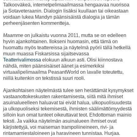
Talkooväkeä, internetpelimaailmassa hengaavaa nuorisoa
ja Sotaveteraanin. Dialogin lisäksi kuullaan tai oikeastaan
voidaan lukea Mandyn päänsisäistä dialogia ja tämän
perheenjäsenten kommentteja.
Maamme
on julkaistu vuonna 2011, mutta se on edelleen
hyvin ajankohtainen. Ilokseni huomasin, että tämä on
huomattu myös teattereissa ja näytelmä pyörii tällä hetkellä
muun muassa Fiskarsissa sijaitsevassa
Teatterivalimossa
elokuun alkuun asti. Olisi kiinnostava
nähdä, miten päänsisäiset äänet ja esimerkiksi
virtuaalipelimaailma PeasantWorld on lavalle toteutettu,
niillä kuitenkin on tekstissä suuri rooli.
Ajankohtaisen näytelmästä tulee sen herättämät kysymykset
vastaanottokeskusten rakentamisesta, siitä mitä ihmiset
asuinalueelleen haluavat tai eivät halua, ulkopuolisuudesta
ja ulkopuoliseksi tekemisestä, ihmisten säälimättömyydestä
silloin kun omat tunteet oikeuttavat teot. Ehdottoman mainio
teksti. Ja vaikka näytelmän asuinalueen ihmiset ovat
kärjistettyjä, voi maiseman trampoliineineen, rivi- ja
rintamamiestaloineen ja haravineen tunnistaa. Hurjaa.