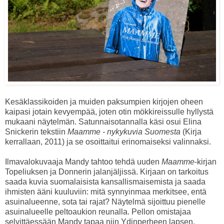
Kesäklassikoiden ja muiden paksumpien kirjojen oheen
kaipasi jotain kevyempää, joten otin mökkireissulle hyllystä
mukaani näytelmän. Satunnaisotannalla käsi osui Elina
Snickerin tekstiin
Maamme - nykykuvia Suomesta
(Kirja
kerrallaan, 2011) ja se osoittaitui erinomaiseksi valinnaksi.
Ilmavalokuvaaja Mandy tahtoo tehdä uuden
Maamme
-kirjan
Topeliuksen ja Donnerin jalanjäljissä. Kirjaan on tarkoitus
saada kuvia suomalaisista kansallismaisemista ja saada
ihmisten ääni kuuluviin: mitä synnyinmaa merkitsee, entä
asuinalueenne, sota tai rajat? Näytelmä sijoittuu pienelle
asuinalueelle peltoaukion reunalla. Pellon omistajaa
selvittäessään Mandy tapaa niin Ydinperheen lapsen,