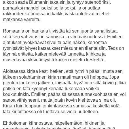
aikoo saada Blumenin takaisin ja ryhtyy sutenööriksi,
parhaaksi mahdolliseksi sellaiseksi, ja orjuuttaa
rakkaudenkaipuussaan kaikki vastaantulevat miehet
matkansa varrelta.
Romaania on hankala tiivistää tai sen juonta sanallistaa,
sillä sen vahvuus on sanoissa ja vimmaisuudessa. Emilien
ajatukset hyökkäävät sivuilta päin näköä, kerrontaa
rytmittävät lyhyet katsaukset miesuhrien tilanteisiin. Teos on
täynnä eritteitä, kaikennielevää tunnetta, kiihkoa ja
musertavaa yksinäisyyttä kaiken metelin keskellä.
Aloittaessa kirjaa kesti hetken, että rytmiin pääsi, mutta sen
jälkeen solahtaminen kirjan maailmaan oli helppoa. Jopa
pienten taukojen jälkeen, toisaalta hyvä niin sillä kovin pitkiä
pätkiä en tätä kyennyt kerralla lukemaan vaikka
koukutuinkin. Emilien päänsisäisessä tunnekuohussa en voi
sanoa viihtyneeni, mutta jotain kovin kiehtovaa siinä oli.
Kirjan luin loppuun jonkinlaisessa sumussa keskellä yötä,
tätä kirjoittaessa oli luettava se vielä uudelleen.
Ehdottoman kiinnostava, häpeilemätön, hikinen ja
rumankaunis. Lukukokemuksena tämä oli hämmentävä,