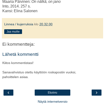
Maaria Päivinen:
On nälkä, on jano
Into, 2014. 257 s.
Kansi: Elina Salonen
Linnea / kujerruksia
klo
20.32.00
Jaa muille
Ei kommentteja:
Lähetä kommentti
Kiitos kommentistasi!
Sanavahvistus otettu käyttöön roskapostin vuoksi,
pahoittelen asiaa.
‹
›
Etusivu
Näytä internetversio