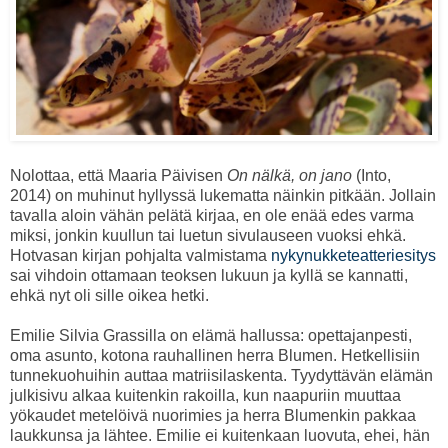
Nolottaa, että Maaria Päivisen
On nälkä, on jano
(Into,
2014)
on muhinut hyllyssä lukematta näinkin pitkään. Jollain
tavalla aloin vähän pelätä kirjaa, en ole enää edes varma
miksi, jonkin kuullun tai luetun sivulauseen vuoksi ehkä.
Hotvasan kirjan pohjalta valmistama
nykynukketeatteriesitys
sai vihdoin ottamaan teoksen lukuun ja kyllä se kannatti,
ehkä nyt oli sille oikea hetki.
Emilie Silvia Grassilla on elämä hallussa: opettajanpesti,
oma asunto, kotona rauhallinen herra Blumen. Hetkellisiin
tunnekuohuihin auttaa matriisilaskenta. Tyydyttävän elämän
julkisivu alkaa kuitenkin rakoilla, kun naapuriin muuttaa
yökaudet metelöivä nuorimies ja herra Blumenkin pakkaa
laukkunsa ja lähtee. Emilie ei kuitenkaan luovuta, ehei, hän