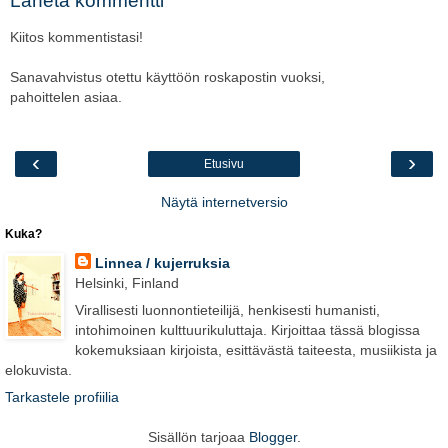
Lähetä kommentti
Kiitos kommentistasi!
Sanavahvistus otettu käyttöön roskapostin vuoksi,
pahoittelen asiaa.
‹
›
Etusivu
Näytä internetversio
Kuka?
Linnea / kujerruksia
Helsinki, Finland
Virallisesti luonnontieteilijä, henkisesti humanisti,
intohimoinen kulttuurikuluttaja. Kirjoittaa tässä blogissa
kokemuksiaan kirjoista, esittävästä taiteesta, musiikista ja
elokuvista.
Tarkastele profiilia
Sisällön tarjoaa
Blogger
.