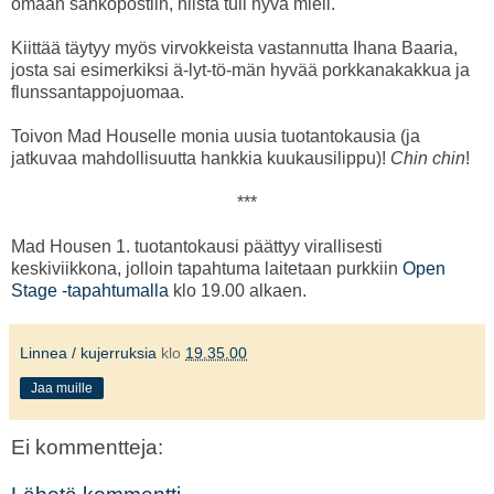
omaan sähköpostiin, niistä tuli hyvä mieli.
Kiittää täytyy myös virvokkeista vastannutta Ihana Baaria,
josta sai esimerkiksi ä-lyt-tö-män hyvää porkkanakakkua ja
flunssantappojuomaa.
Toivon Mad Houselle monia uusia tuotantokausia (ja
jatkuvaa mahdollisuutta hankkia kuukausilippu)!
Chin chin
!
***
Mad Housen 1. tuotantokausi päättyy virallisesti
keskiviikkona, jolloin tapahtuma laitetaan purkkiin
Open
Stage -tapahtumalla
klo 19.00 alkaen.
Linnea / kujerruksia
klo
19.35.00
Jaa muille
Ei kommentteja: