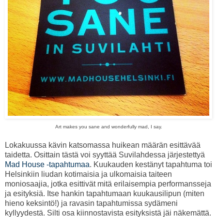
Art makes you sane and wonderfully mad, I say.
Lokakuussa kävin katsomassa huikean määrän esittävää
taidetta. Osittain tästä voi syyttää Suvilahdessa järjestettyä
Mad House -tapahtumaa
. Kuukauden kestänyt tapahtuma toi
Helsinkiin liudan kotimaisia ja ulkomaisia taiteen
moniosaajia, jotka esittivät mitä erilaisempia performansseja
ja esityksiä. Itse hankin tapahtumaan kuukausilipun (miten
hieno keksintö!) ja ravasin tapahtumissa sydämeni
kyllyydestä. Silti osa kiinnostavista esityksistä jäi näkemättä.