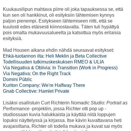
Kuukausilipun mahtava piirre oli joka tapauksessa se, että
kun sen oli hankkinut, oli esityksiin lähtemisen kynnys
paljon pienempi. Esitykseen lähtemiseen riitti, että se
kuulosti edes etäisesti kiinnostavalta. Täten tuli hypättyä
pois omalta mukavuusalueelta ja katsottua myös erilaisia
esityksiä.
Mad Housen aikana ehdin nähdä seuraavat esitykset:
Ehkä-tuotannon ilta: Heli Meklin ja Beta Collective
Todellisuuden tutkimuskeskuksen RMEO & ULIA
Via Negativa & Oblivia: In Transition (Work in Progress)
Via Negativa: On the Right Track
Domini Públic
Kuriton Company: We're Halfway There
Gnab Collective: Hamlet Private
Lisäksi osallistuin Curt Richterin
Nomadic Studio: Portrait as
Performance
-projektiin, jossa Richter otti pop up -
studiossaan kuvia halukkaista ja käyttää niitä loppujen
lopuksi näyttelyssä ja kirjassa. Itse kävin kuvattavana heti
avajaisiltana. Richter oli todella mukava ja kuvat sai myös