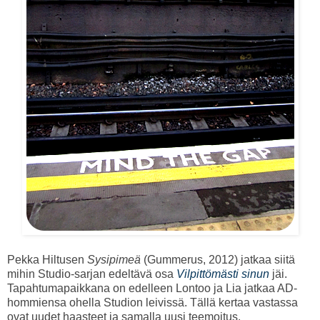
Pekka Hiltusen
Sysipimeä
(Gummerus, 2012) jatkaa siitä
mihin Studio-sarjan edeltävä osa
Vilpittömästi sinun
jäi.
Tapahtumapaikkana on edelleen Lontoo ja Lia jatkaa AD-
hommiensa ohella Studion leivissä. Tällä kertaa vastassa
ovat uudet haasteet ja samalla uusi teemoitus.