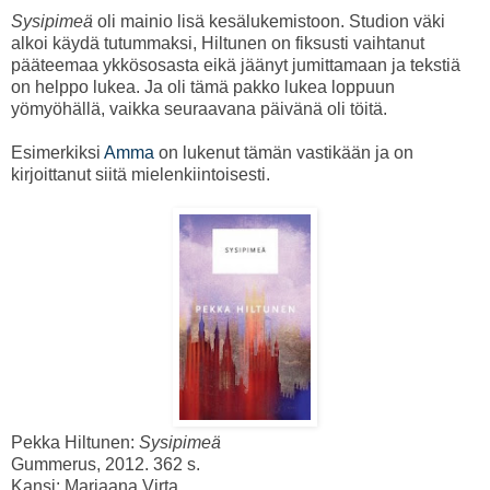
Sysipimeä
oli mainio lisä kesälukemistoon. Studion väki
alkoi käydä tutummaksi, Hiltunen on fiksusti vaihtanut
pääteemaa ykkösosasta eikä jäänyt jumittamaan ja tekstiä
on helppo lukea. Ja oli tämä pakko lukea loppuun
yömyöhällä, vaikka seuraavana päivänä oli töitä.
Esimerkiksi
Amma
on lukenut tämän vastikään ja on
kirjoittanut siitä mielenkiintoisesti.
Pekka Hiltunen:
Sysipimeä
Gummerus, 2012. 362 s.
Kansi: Marjaana Virta