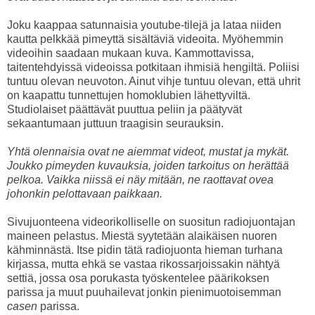
Joku kaappaa satunnaisia youtube-tilejä ja lataa niiden
kautta pelkkää pimeyttä sisältäviä videoita. Myöhemmin
videoihin saadaan mukaan kuva. Kammottavissa,
taitentehdyissä videoissa potkitaan ihmisiä hengiltä. Poliisi
tuntuu olevan neuvoton. Ainut vihje tuntuu olevan, että uhrit
on kaapattu tunnettujen homoklubien lähettyviltä.
Studiolaiset päättävät puuttua peliin ja päätyvät
sekaantumaan juttuun traagisin seurauksin.
Yhtä olennaisia ovat ne aiemmat videot, mustat ja mykät.
Joukko pimeyden kuvauksia, joiden tarkoitus on herättää
pelkoa. Vaikka niissä ei näy mitään, ne raottavat ovea
johonkin pelottavaan paikkaan.
Sivujuonteena videorikolliselle on suositun radiojuontajan
maineen pelastus. Miestä syytetään alaikäisen nuoren
kähminnästä. Itse pidin tätä radiojuonta hieman turhana
kirjassa, mutta ehkä se vastaa rikossarjoissakin nähtyä
settiä, jossa osa porukasta työskentelee päärikoksen
parissa ja muut puuhailevat jonkin pienimuotoisemman
casen
parissa.