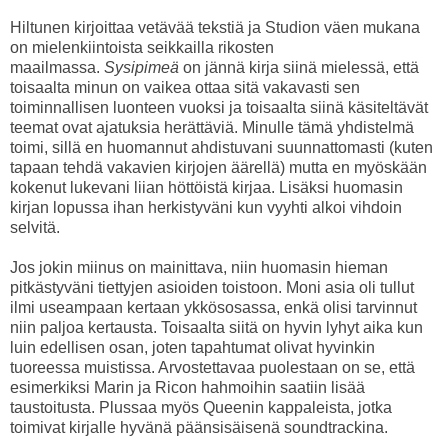
Hiltunen kirjoittaa vetävää tekstiä ja Studion väen mukana
on mielenkiintoista seikkailla rikosten
maailmassa.
Sysipimeä
on jännä kirja siinä mielessä, että
toisaalta minun on vaikea ottaa sitä vakavasti sen
toiminnallisen luonteen vuoksi ja toisaalta siinä käsiteltävät
teemat ovat ajatuksia herättäviä. Minulle tämä yhdistelmä
toimi, sillä en huomannut ahdistuvani suunnattomasti (kuten
tapaan tehdä vakavien kirjojen äärellä) mutta en myöskään
kokenut lukevani liian höttöistä kirjaa. Lisäksi huomasin
kirjan lopussa ihan herkistyväni kun vyyhti alkoi vihdoin
selvitä.
Jos jokin miinus on mainittava, niin huomasin hieman
pitkästyväni tiettyjen asioiden toistoon. Moni asia oli tullut
ilmi useampaan kertaan ykkösosassa, enkä olisi tarvinnut
niin paljoa kertausta. Toisaalta siitä on hyvin lyhyt aika kun
luin edellisen osan, joten tapahtumat olivat hyvinkin
tuoreessa muistissa. Arvostettavaa puolestaan on se, että
esimerkiksi Marin ja Ricon hahmoihin saatiin lisää
taustoitusta. Plussaa myös Queenin kappaleista, jotka
toimivat kirjalle hyvänä päänsisäisenä soundtrackina.