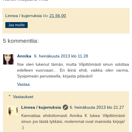
Linnea / kujerruksia
klo
21.56.00
Jaa muille
5 kommenttia:
Annika
6. heinäkuuta 2013 klo 11.28
Itse olen lukenut tämän, mutta Vilpittömästi sinun odottaa
edelleen vuoroaan... En ikinä ehdi, vaikka olen varma,
Sysipimeän perusteella, kirjasta pitäväni!
Vastaa
Vastaukset
Linnea / kujerruksia
6. heinäkuuta 2013 klo 21.27
Kannattaa ehdottomasti Annika K lukea Vilpittömästi
sinun jos tästä tykkäsi, molemmat ovat mainioita kirjoja!
:)