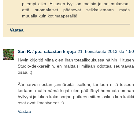
pitempi aika. Hiltusen tyyli on mainio ja on mukavaa,
että suomalaiset pääsevät seikkailemaan myös
muualla kuin kotimaaperällä!
Vastaa
Sari R. / p.s. rakastan kirjoja
21. heinäkuuta 2013 klo 4.50
Hyvin kirjoitit! Minä olen ihan totaalikoukussa näihin Hiltusen
Studio-dekkareihin, en malttaisi millään odottaa seuraavaa
osaa. :)
Ääriharvoin ostan jännäreitä itselleni, tai luen niitä toiseen
kertaan, mutta nämä kirjat olen päättänyt hommata omaan
hyllyyni ja lukea koko sarjan putkeen sitten joskus kun kaikki
osat ovat ilmestyneet. :)
Vastaa