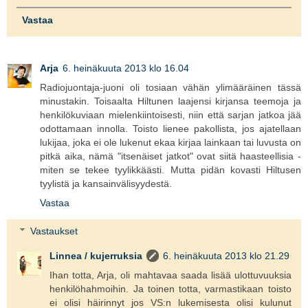
Vastaa
Arja
6. heinäkuuta 2013 klo 16.04
Radiojuontaja-juoni oli tosiaan vähän ylimääräinen tässä
minustakin. Toisaalta Hiltunen laajensi kirjansa teemoja ja
henkilökuviaan mielenkiintoisesti, niin että sarjan jatkoa jää
odottamaan innolla. Toisto lienee pakollista, jos ajatellaan
lukijaa, joka ei ole lukenut ekaa kirjaa lainkaan tai luvusta on
pitkä aika, nämä "itsenäiset jatkot" ovat siitä haasteellisia -
miten se tekee tyylikkäästi. Mutta pidän kovasti Hiltusen
tyylistä ja kansainvälisyydestä.
Vastaa
Vastaukset
Linnea / kujerruksia
6. heinäkuuta 2013 klo 21.29
Ihan totta, Arja, oli mahtavaa saada lisää ulottuvuuksia
henkilöhahmoihin. Ja toinen totta, varmastikaan toisto
ei olisi häirinnyt jos VS:n lukemisesta olisi kulunut