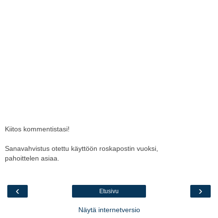
Kiitos kommentistasi!
Sanavahvistus otettu käyttöön roskapostin vuoksi,
pahoittelen asiaa.
‹
›
Etusivu
Näytä internetversio