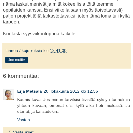
nämä laskut menivät ja mitä kokeellisia töitä teemme
oppilaiden kanssa. Ensi viikolla saan myös (toivottavasti)
paljon projektitöitä tarkastettavaksi, joten tämä loma tuli kyllä
tarpeen.
Kuulasta syysviikonloppua kaikille!
Linnea / kujerruksia
klo
12.41.00
Jaa muille
6 kommenttia:
Erja Metsälä
20. lokakuuta 2012 klo 12.56
Kaunis kuva. Jos minun tarvitsisi tiivistää syksyn tunnelmia
yhteen kuvaan, omenat olisi kyllä aika heti mielessä. Ja
etanat, ja kai sadekin...
Vastaa
Vastaukset