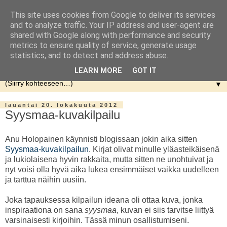
This site uses cookies from Google to deliver its services
and to analyze traffic. Your IP address and user-agent are
shared with Google along with performance and security
metrics to ensure quality of service, generate usage
statistics, and to detect and address abuse.
LEARN MORE
GOT IT
▼
lauantai 20. lokakuuta 2012
Syysmaa-kuvakilpailu
Anu Holopainen käynnisti blogissaan jokin aika sitten
Syysmaa-kuvakilpailun
. Kirjat olivat minulle yläasteikäisenä
ja lukiolaisena hyvin rakkaita, mutta sitten ne unohtuivat ja
nyt voisi olla hyvä aika lukea ensimmäiset vaikka uudelleen
ja tarttua näihin uusiin.
Joka tapauksessa kilpailun ideana oli ottaa kuva, jonka
inspiraationa on sana
syysmaa
, kuvan ei siis tarvitse liittyä
varsinaisesti kirjoihin. Tässä minun osallistumiseni.