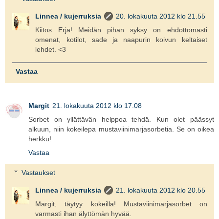
Linnea / kujerruksia
20. lokakuuta 2012 klo 21.55
Kiitos Erja! Meidän pihan syksy on ehdottomasti
omenat, kotilot, sade ja naapurin koivun keltaiset
lehdet. <3
Vastaa
Margit
21. lokakuuta 2012 klo 17.08
Sorbet on yllättävän helppoa tehdä. Kun olet päässyt
alkuun, niin kokeilepa mustaviinimarjasorbetia. Se on oikea
herkku!
Vastaa
Vastaukset
Linnea / kujerruksia
21. lokakuuta 2012 klo 20.55
Margit, täytyy kokeilla! Mustaviinimarjasorbet on
varmasti ihan älyttömän hyvää.