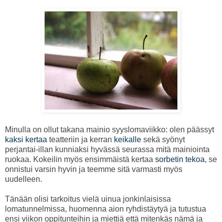
Minulla on ollut takana mainio syyslomaviikko: olen päässyt
kaksi
kertaa
teatteriin ja kerran
keikalle
sekä syönyt
perjantai-illan kunniaksi hyvässä seurassa mitä mainiointa
ruokaa. Kokeilin myös ensimmäistä kertaa
sorbetin tekoa
, se
onnistui varsin hyvin ja teemme sitä varmasti myös
uudelleen.
Tänään olisi tarkoitus vielä uinua jonkinlaisissa
lomatunnelmissa, huomenna aion ryhdistäytyä ja tutustua
ensi viikon oppitunteihin ja miettiä että mitenkäs nämä ja