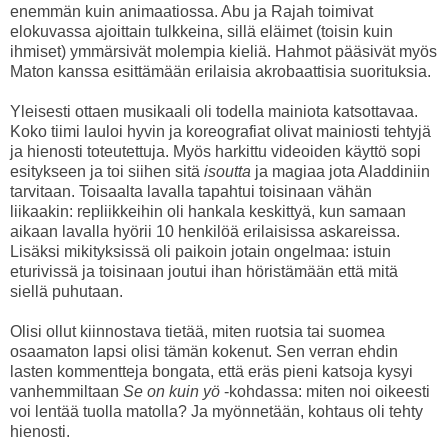
enemmän kuin animaatiossa. Abu ja Rajah toimivat
elokuvassa ajoittain tulkkeina, sillä eläimet (toisin kuin
ihmiset) ymmärsivät molempia kieliä. Hahmot pääsivät myös
Maton kanssa esittämään erilaisia akrobaattisia suorituksia.
Yleisesti ottaen musikaali oli todella mainiota katsottavaa.
Koko tiimi lauloi hyvin ja koreografiat olivat mainiosti tehtyjä
ja hienosti toteutettuja. Myös harkittu videoiden käyttö sopi
esitykseen ja toi siihen sitä
isoutta
ja magiaa jota Aladdiniin
tarvitaan. Toisaalta lavalla tapahtui toisinaan vähän
liikaakin: repliikkeihin oli hankala keskittyä, kun samaan
aikaan lavalla hyörii 10 henkilöä erilaisissa askareissa.
Lisäksi mikityksissä oli paikoin jotain ongelmaa: istuin
eturivissä ja toisinaan joutui ihan höristämään että mitä
siellä puhutaan.
Olisi ollut kiinnostava tietää, miten ruotsia tai suomea
osaamaton lapsi olisi tämän kokenut. Sen verran ehdin
lasten kommentteja bongata, että eräs pieni katsoja kysyi
vanhemmiltaan
Se on kuin yö
-kohdassa: miten noi oikeesti
voi lentää tuolla matolla? Ja myönnetään, kohtaus oli tehty
hienosti.