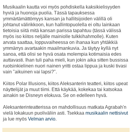
Musikaalin kautta voi myös pohdiskella kaksikielisyyden
hyviä ja huonoja puolia. Tässä tapauksessa
ymmärtämättömyys kansan ja hallitsijoiden välillä oli
johtanut välirikkoon, kun hallintopuolella ei oltu lainkaan
tietoisia siitä mitä kansan parissa tapahtuu (tässä välissä
myös iso kiitos neljälle mainiolle tulkkihahmolle). Kuten
arvata saattaa, loppuvaiheessa on ihanaa kun yhtäkkiä
ymmärrys avartaakin maailmankuvia. Ja täytyy kyllä nyt
sanoa, että olisi se hyvä osata molempia kotimaisia edes
auttavasti. Ihan tuli paha mieli, kun jokin aika sitten bussissa
ruotsinkielinen nuori nainen yritti ostaa lippua ja kuski tivasi
vain "aikuinen vai lapsi?".
Kiitos Polar Illusions, kiitos Aleksanterin teatteri, kiitos upeat
näyttelijät ja muut tiimi. Että käykää, kokekaa tai katsokaa
ainakin se Disneyn elokuva. Se on edelleen hyvä.
Aleksanterinteatterissa on mahdollisuus matkata Agrabah'n
vielä lokakuun puoliväliin asti. Tsekkaa
musikaalin nettisivut
ja lue myös
Velman arvio
.