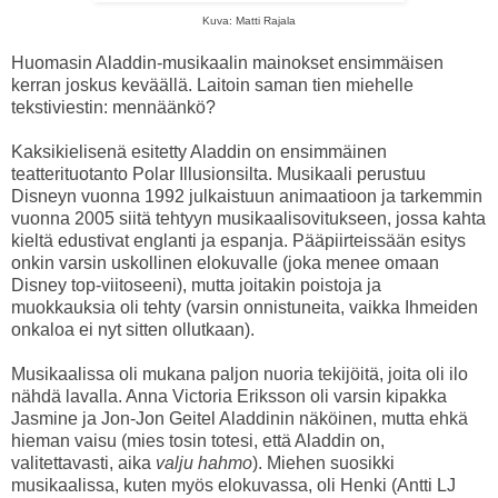
Kuva: Matti Rajala
Huomasin Aladdin-musikaalin mainokset ensimmäisen
kerran joskus keväällä. Laitoin saman tien miehelle
tekstiviestin: mennäänkö?
Kaksikielisenä esitetty Aladdin on ensimmäinen
teatterituotanto Polar Illusionsilta. Musikaali perustuu
Disneyn vuonna 1992 julkaistuun animaatioon ja tarkemmin
vuonna 2005 siitä tehtyyn musikaalisovitukseen, jossa kahta
kieltä edustivat englanti ja espanja. Pääpiirteissään esitys
onkin varsin uskollinen elokuvalle (joka menee omaan
Disney top-viitoseeni), mutta joitakin poistoja ja
muokkauksia oli tehty (varsin onnistuneita, vaikka Ihmeiden
onkaloa ei nyt sitten ollutkaan).
Musikaalissa oli mukana paljon nuoria tekijöitä, joita oli ilo
nähdä lavalla. Anna Victoria Eriksson oli varsin kipakka
Jasmine ja Jon-Jon Geitel Aladdinin näköinen, mutta ehkä
hieman vaisu (mies tosin totesi, että Aladdin on,
valitettavasti, aika
valju hahmo
). Miehen suosikki
musikaalissa, kuten myös elokuvassa, oli Henki (Antti LJ