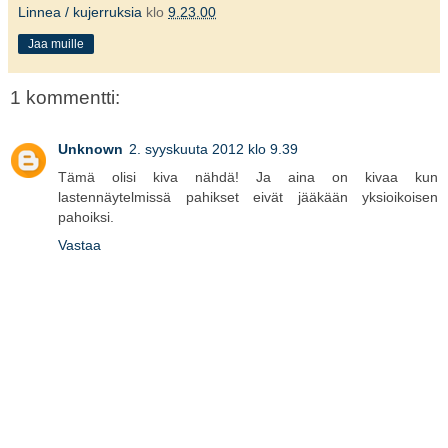
Linnea / kujerruksia
klo
9.23.00
Jaa muille
1 kommentti:
Unknown
2. syyskuuta 2012 klo 9.39
Tämä olisi kiva nähdä! Ja aina on kivaa kun
lastennäytelmissä pahikset eivät jääkään yksioikoisen
pahoiksi.
Vastaa