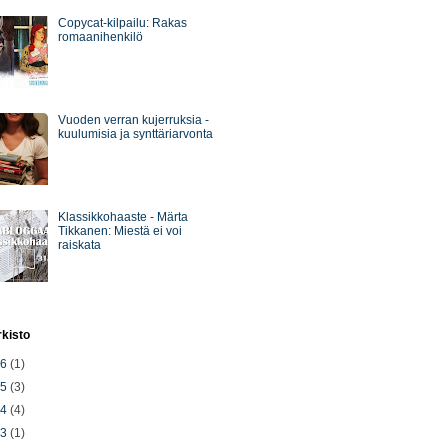
Copycat-kilpailu: Rakas
romaanihenkilö
Vuoden verran kujerruksia -
kuulumisia ja synttäriarvonta
Klassikkohaaste - Märta
Tikkanen: Miestä ei voi
raiskata
rkisto
26
(1)
25
(3)
24
(4)
23
(1)