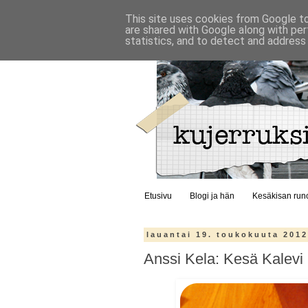
This site uses cookies from Google to 
are shared with Google along with per
statistics, and to detect and address
Etusivu
Blogi ja hän
Kesäkisan run
lauantai 19. toukokuuta 201
Anssi Kela: Kesä Kalevi