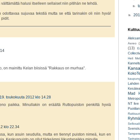
 välttämättä halusi itselleen sellaiset niin pitihän ne tehdä.
►
t
n odottavaa sujuvaa tekstiä mutta se että tarinakin oli niin hyvä!
►
20
pidit.
Kulttu
Aleksant
Aereo
(
(13)
E
.14
Collecti
Heli Mek
Kannelt
Kansal
o, on mainittu Kelan biisissä "Rakkaus on murhaa".
KokoTe
kaupungi
Lahden
Kesäteat
Mad H
19. toukokuuta 2012 klo 14.28
Metropo
NT live
eno paikka. Minullakin on eräältä Ruttopuiston penkiltä hyviä
Puotilan
Rakkaut
Ryhmät
Sellosali
2 klo 22.34
Svenska
Tampere
ssa, kun asuin seudulla, mutta en tiennyt puiston nimeä, kun en
Tarinatea
isia. Keskuspuisto on ollut tärkeämpi liikuntapaikka minulle.