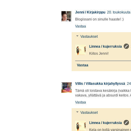
Jenni / Kirjakirppu
20. toukokuuta
Blogissani on sinulle haaste! :)
Vastaa
Vastaukset
Linnea / kujerruksia
Kiitos Jenni!
Vastaa
Villis / Villasukka kirjahyllyssä
24
Tämä oli loistava kesäkirja (vaikka
vakava, yllättävä ja absurdi keitos
Vastaa
Vastaukset
Linnea / kujerruksia
Kela on kyllä varsinainen 