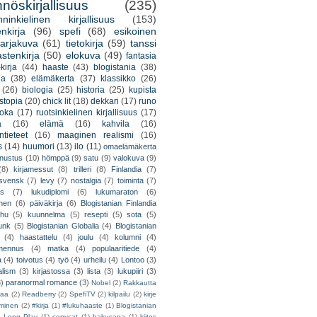
nöskirjallisuus
(235)
nninkielinen kirjallisuus
(153)
nkirja
(96)
spefi
(68)
esikoinen
arjakuva
(61)
tietokirja
(59)
tanssi
astenkirja
(50)
elokuva
(49)
fantasia
kirja
(44)
haaste
(43)
blogistania
(38)
ja
(38)
elämäkerta
(37)
klassikko
(26)
(26)
biologia
(25)
historia
(25)
kupista
stopia
(20)
chick lit
(18)
dekkari
(17)
runo
uoka
(17)
ruotsinkielinen kirjallisuus
(17)
a
(16)
elämä
(16)
kahvila
(16)
tieteet
(16)
maaginen realismi
(16)
s
(14)
huumori
(13)
ilo
(11)
omaelämäkerta
nnustus
(10)
hömppä
(9)
satu
(9)
valokuva
(9)
(8)
kirjamessut
(8)
trilleri
(8)
Finlandia
(7)
ssvensk
(7)
levy
(7)
nostalgia
(7)
toiminta
(7)
ys
(7)
lukudiplomi
(6)
lukumaraton
(6)
nen
(6)
päiväkirja
(6)
Blogistanian Finlandia
hu
(5)
kuunnelma
(5)
resepti
(5)
sota
(5)
unk
(5)
Blogistanian Globalia
(4)
Blogistanian
(4)
haastattelu
(4)
joulu
(4)
kolumni
(4)
lmennus
(4)
matka
(4)
populaaritiede
(4)
a
(4)
toivotus
(4)
työ
(4)
urheilu
(4)
Lontoo
(3)
alism
(3)
kirjastossa
(3)
lista
(3)
lukupiiri
(3)
3)
paranormal romance
(3)
Nobel
(2)
Rakkautta
iaa
(2)
Readberry
(2)
SpefiTV
(2)
kilpailu
(2)
kirje
ominen
(2)
#kirja
(1)
#lukuhaaste
(1)
Blogistanian
)
Long Play
(1)
copycat
(1)
hakusana
(1)
kiitos