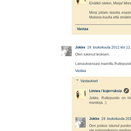
Eivätkö olekin, Maija! Mies
Minä jollain tasolla osasi
Mukava kuulla että sinäkin 
Vastaa
Jokke
19. toukokuuta 2012 klo 12
Olen lukenut teoksen.
Lainauksessasi mainittu Ruttopuist
Vastaa
Vastaukset
Linnea / kujerruksia
Jokke, Ruttopuisto on hi
muistoja. :)
Jokke
19. toukokuuta 201
Oon joskus istunut puisto
ole paljasjalkaisia stadila