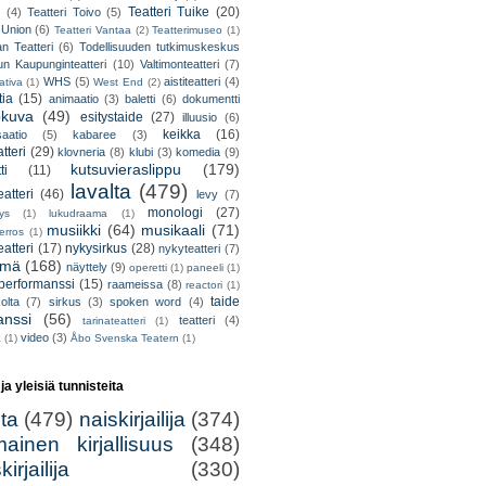
Teatteri Tuike
(20)
(4)
Teatteri Toivo
(5)
 Union
(6)
Teatteri Vantaa
(2)
Teatterimuseo
(1)
an Teatteri
(6)
Todellisuuden tutkimuskeskus
un Kaupunginteatteri
(10)
Valtimonteatteri
(7)
WHS
(5)
aistiteatteri
(4)
ativa
(1)
West End
(2)
tia
(15)
animaatio
(3)
baletti
(6)
dokumentti
okuva
(49)
esitystaide
(27)
illuusio
(6)
keikka
(16)
saatio
(5)
kabaree
(3)
tteri
(29)
klovneria
(8)
klubi
(3)
komedia
(9)
kutsuvieraslippu
(179)
ti
(11)
lavalta
(479)
eatteri
(46)
levy
(7)
monologi
(27)
tys
(1)
lukudraama
(1)
musiikki
(64)
musikaali
(71)
erros
(1)
atteri
(17)
nykysirkus
(28)
nykyteatteri
(7)
lmä
(168)
näyttely
(9)
operetti
(1)
paneeli
(1)
performanssi
(15)
raameissa
(8)
reactori
(1)
taide
olta
(7)
sirkus
(3)
spoken word
(4)
anssi
(56)
teatteri
(4)
tarinateatteri
(1)
video
(3)
a
(1)
Åbo Svenska Teatern
(1)
 ja yleisiä tunnisteita
lta
(479)
naiskirjailija
(374)
mainen kirjallisuus
(348)
irjailija
(330)