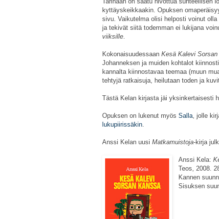
Tarinaan on saatu nivottua suhteellisen lo
kyttäyskeikkaakin. Opuksen omaperäisyytt
sivu. Vaikutelma olisi helposti voinut olla
ja tekivät siitä todemman ei lukijana voinu
viiksille
.
Kokonaisuudessaan
Kesä Kalevi Sorsa
Johanneksen ja muiden kohtalot kiinnos
kannalta kiinnostavaa teemaa (muun muas
tehtyjä ratkaisuja, heilutaan toden ja kuv
Tästä Kelan kirjasta jäi yksinkertaisesti 
Opuksen on lukenut myös
Salla
, jolle k
lukupiirissäkin
.
Anssi Kelan uusi
Matkamuistoja
-kirja ju
Anssi Kela:
K
Teos, 2008. 2
Kannen suunni
Sisuksen suunn