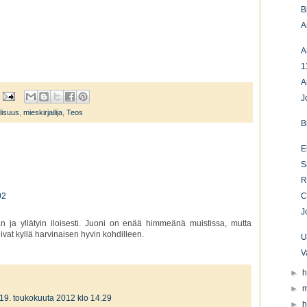
B
A
A
1
A
J
llisuus
,
mieskirjailija
,
Teos
B
E
S
R
02
C
J
n ja yllätyin iloisesti. Juoni on enää himmeänä muistissa, mutta
vat kyllä harvinaisen hyvin kohdilleen.
U
V
►
h
►
m
19. toukokuuta 2012 klo 14.29
►
h