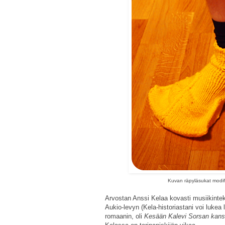
Kuvan räpyläsukat modifi
Arvostan Anssi Kelaa kovasti musiikinteki
Aukio-levyn (Kela-historiastani voi lukea 
romaanin, oli
Kesään Kalevi Sorsan kan