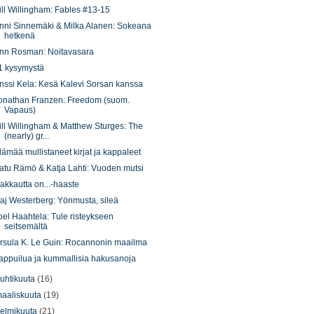
ill Willingham: Fables #13-15
nni Sinnemäki & Milka Alanen: Sokeana
hetkenä
nn Rosman: Noitavasara
1 kysymystä
nssi Kela: Kesä Kalevi Sorsan kanssa
onathan Franzen: Freedom (suom.
Vapaus)
ill Willingham & Matthew Sturges: The
(nearly) gr...
lämää mullistaneet kirjat ja kappaleet
atu Rämö & Katja Lahti: Vuoden mutsi
akkautta on...-haaste
aj Westerberg: Yönmusta, sileä
oel Haahtela: Tule risteykseen
seitsemältä
rsula K. Le Guin: Rocannonin maailma
appuilua ja kummallisia hakusanoja
uhtikuuta
(16)
aaliskuuta
(19)
elmikuuta
(21)