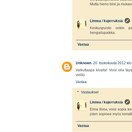
Mutta hieno biisi ja mukava
Linnea / kujerruksia
Keskuspuisto onkin pa
hengailupaikka.
Vastaa
Unknown
20. toukokuuta 2012 klo
Vaikuttaapa kivalta! Voisi olla tä
vietä).
Vastaa
Vastaukset
Linnea / kujerruksia
Elma Ilona, voisi sopia 
joten sopinee myös lomatto
Vastaa