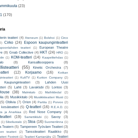
ammikuuta
(23)
11
(170)
uria
erin teatteri
(4)
Ateneum
(1)
Bolshoi
(1)
Circo
Cirko
(24)
Espoon kaupunginteatteri
2)
European Theatre
spoonlahden teatteri
(1)
HKT
(24)
ve
(8)
Gnab Collective
(4)
HRO
(1)
KOM-teatteri
(14)
lin
(1)
Kaapelitehdas
(1)
alo
(8)
Kansallisooppera
(8)
listeatteri
(55)
Kinetic Orchestra
(7)
atteri
(12)
Korjaamo
(16)
Kotkan
nteatteri
(1)
KultTV
(1)
Kuriton Company
(2)
 Kaupunginteatteri
(3)
Lahden Uusi
teri
(5)
Lahti
(3)
Lavaklubi
(5)
Lontoo
(3)
ouse
(38)
Malmitalo
(1)
Mathildedal
(2)
lia
(8)
Musiikkitalo
(4)
Musiikkiteatteri Musti
(1)
(5)
Oblivia
(7)
Orion
(4)
Partita
(1)
Porvoo
(2)
Q-teatteri
(16)
 kesäteatteri
(5)
R.E.A.D.
(1)
Red Nose Company
(4)
ta ja Anarkiaa
(2)
eatteri
(19)
Savoy
(3)
Samettiklubi
(1)
Stoa
(16)
(1)
Sibeliustalo
(2)
Suomenlinna
(1)
 Teatern
(5)
Tampereen Työväen Teatteri
(3)
Tanssiteatteri Raatikko
(5)
en teatteri
(2)
Teatteri
tteri Foxtrott
(1)
Teatteri Kantanäky
(2)