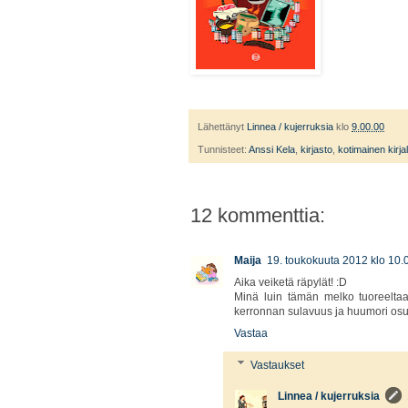
Lähettänyt
Linnea / kujerruksia
klo
9.00.00
Tunnisteet:
Anssi Kela
,
kirjasto
,
kotimainen kirja
12 kommenttia:
Maija
19. toukokuuta 2012 klo 10.
Aika veiketä räpylät! :D
Minä luin tämän melko tuoreeltaa
kerronnan sulavuus ja huumori osui
Vastaa
Vastaukset
Linnea / kujerruksia