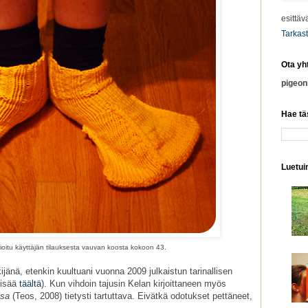
esittäv
Tarkast
Ota yh
pigeo
Hae tä
Luetuim
oitu käyttäjän tilauksesta vauvan koosta kokoon 43.
jänä, etenkin kuultuani vuonna 2009 julkaistun tarinallisen
lisää
täältä
). Kun vihdoin tajusin Kelan kirjoittaneen myös
ssa
(Teos, 2008) tietysti tartuttava. Eivätkä odotukset pettäneet,