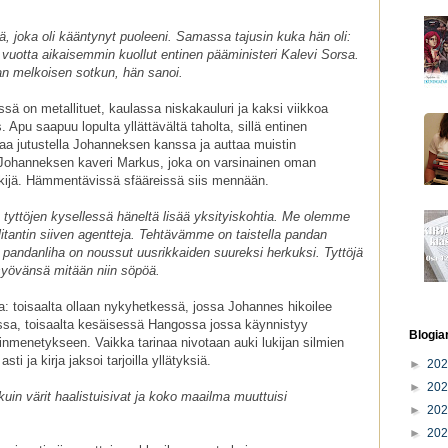
tä, joka oli kääntynyt puoleeni. Samassa tajusin kuka hän oli:
ri vuotta aikaisemmin kuollut entinen pääministeri Kalevi Sorsa.
an melkoisen sotkun, hän sanoi.
ä on metallituet, kaulassa niskakauluri ja kaksi viikkoa
 Apu saapuu lopulta yllättävältä taholta, sillä entinen
aa jutustella Johanneksen kanssa ja auttaa muistin
i Johanneksen kaveri Markus, joka on varsinainen oman
skijä. Hämmentävissä sfääreissä siis mennään.
a tyttöjen kysellessä häneltä lisää yksityiskohtia. Me olemme
itantin siiven agentteja. Tehtävämme on taistella pandan
pandanliha on noussut uusrikkaiden suureksi herkuksi. Tyttöjä
a syövänsä mitään niin söpöä.
a: toisaalta ollaan nykyhetkessä, jossa Johannes hikoilee
nssa, toisaalta kesäisessä Hangossa jossa käynnistyy
Blogia
tinmenetykseen. Vaikka tarinaa nivotaan auki lukijan silmien
 ja kirja jaksoi tarjoilla yllätyksiä.
►
20
►
20
kuin värit haalistuisivat ja koko maailma muuttuisi
►
20
►
20