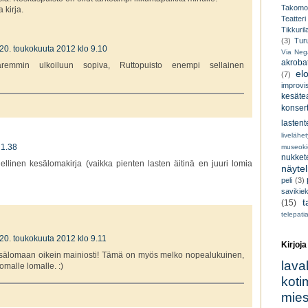
Takomo
 kirja.
Teatteri
Tikkuril
(3)
Tur
20. toukokuuta 2012 klo 9.10
Via Neg
akroba
remmin ulkoiluun sopiva, Ruttopuisto enempi sellainen
el
(7)
improvi
kesätea
konsert
lastent
livelähe
 1.38
museoki
nukkete
ydellinen kesälomakirja (vaikka pienten lasten äitinä en juuri lomia
näyte
peli
(3)
savikiek
t
(15)
telepati
20. toukokuuta 2012 klo 9.11
Kirjoja
kesälomaan oikein mainiosti! Tämä on myös melko nopealukuinen,
lava
malle lomalle. :)
koti
miesk