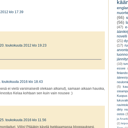
kään
engla
 2012 klo 17.39
nuorte
(66)
s
(56)
l
(47)
e-
äänikir
novelli
(21)
dy
(17)
r
20. toukokuuta 2012 klo 19.23
arvont
luonnon
jännity
(10)
tu
essee
finland
äänest
. toukokuuta 2016 klo 18.43
neulomi
(5)
kau
 kesä ei vielä varsinaisesti olekaan alkanut), samaan aikaan hauska,
steamp
. Arvostus Kelaa kohtaan sen kuin vain nousee :)
Kuopus
lukuva
ravintol
dirty re
ostos
(
ja Anark
25. toukokuuta 2016 klo 11.56
(2)
leip
monitaituri, Villis! Pitääkin käydä tsekkaamassa bloggauksesi.
Tieto
(1