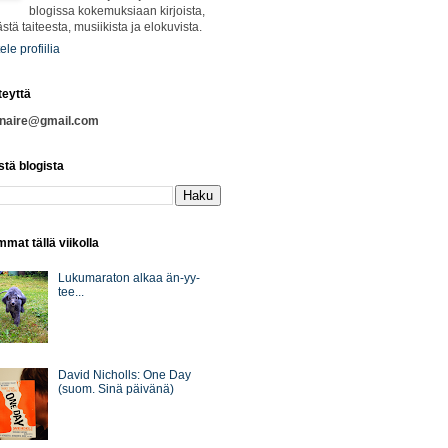
blogissa kokemuksiaan kirjoista,
ästä taiteesta, musiikista ja elokuvista.
ele profiilia
teyttä
nnaire@gmail.com
stä blogista
mat tällä viikolla
Lukumaraton alkaa än-yy-
tee...
David Nicholls: One Day
(suom. Sinä päivänä)