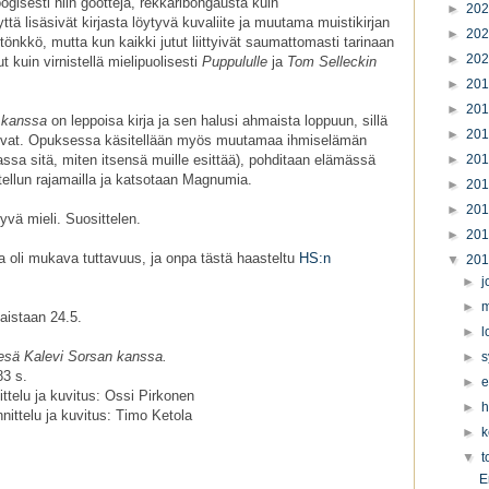
ogisesti niin gootteja, rekkaribongausta kuin
►
20
ä lisäsivät kirjasta löytyvä kuvaliite ja muutama muistikirjan
►
20
 tönkkö, mutta kun kaikki jutut liittyivät saumattomasti tarinaan
►
20
t kuin virnistellä mielipuolisesti
Puppululle
ja
Tom Selleckin
►
20
►
20
n kanssa
on leppoisa kirja ja sen halusi ahmaista loppuun, sillä
►
20
tivat. Opuksessa käsitellään myös muutamaa ihmiselämän
sa sitä, miten itsensä muille esittää), pohditaan elämässä
►
20
itellun rajamailla ja katsotaan Magnumia.
►
20
►
20
hyvä mieli. Suosittelen.
►
20
irja oli mukava tuttavuus, ja onpa tästä haasteltu
HS:n
▼
20
►
j
►
m
lkaistaan 24.5.
►
l
esä Kalevi Sorsan kanssa.
►
s
83 s.
►
e
ttelu ja kuvitus: Ossi Pirkonen
►
h
ittelu ja kuvitus: Timo Ketola
►
k
▼
t
E