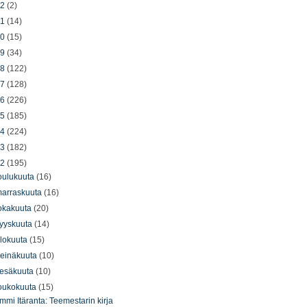
22
(2)
21
(14)
20
(15)
19
(34)
18
(122)
17
(128)
16
(226)
15
(185)
14
(224)
13
(182)
12
(195)
oulukuuta
(16)
arraskuuta
(16)
okakuuta
(20)
yyskuuta
(14)
lokuuta
(15)
einäkuuta
(10)
esäkuuta
(10)
oukokuuta
(15)
mmi Itäranta: Teemestarin kirja