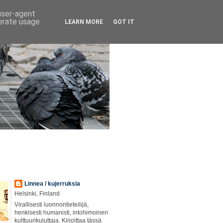
 user-agent
nerate usage
LEARN MORE
GOT IT
Linnea / kujerruksia
Helsinki, Finland
Virallisesti luonnontieteilijä,
henkisesti humanisti, intohimoinen
kulttuurikuluttaja. Kirjoittaa tässä