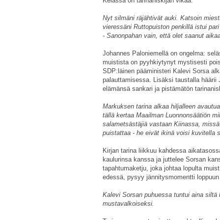
Kelassa on tarinaniskijän vikaa.
Nyt silmäni räjähtivät auki. Katsoin mies
vieressäni Ruttopuiston penkillä istui pa
- Sanonpahan vain, että olet saanut aika
Johannes Paloniemellä on ongelma: seläss
muistista on pyyhkiytynyt mystisesti pois.
SDP:läinen pääministeri Kalevi Sorsa alk
palauttamisessa. Lisäksi taustalla hääri
elämänsä sankari ja pistämätön tarinani
Markuksen tarina alkaa hiljalleen avautu
tällä kertaa Maailman Luonnonsäätiön mil
salametsästäjiä vastaan Kiinassa, missä 
puistattaa - he eivät ikinä voisi kuvitell
Kirjan tarina liikkuu kahdessa aikatasoss
kaulurinsa kanssa ja juttelee Sorsan ka
tapahtumaketju, joka johtaa lopulta muis
edessä, pysyy jännitysmomentti loppuun asti
Kalevi Sorsan puhuessa tuntui aina siltä 
mustavalkoiseksi.