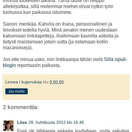
ihmisiä tuotteiden takana.
Tämä lause on helppo
allekirjoittaa, sillä molemmat miehet olivat nytkin työn
tuohussa kun paikassa istuimme.
Sanon: menkää. Kahvila on ihana, persoonallinen ja
leivokset todella hyviä. Minä ainakin menen uudestaan
katsomaan lintutapetteja, ihailemaan kauniita astioita ja
tietysti maistamaan jotain uutta (ja ostamaan kotiin
macaronseja).
Jos ette minua usko, niin linkkaanpa tähän vielä
Sillä sipuli-
blogin
reportaasin paikasta.
Linnea / kujerruksia
klo
9.00.00
Jaa muille
2 kommenttia:
Liisa
28. huhtikuuta 2012 klo 16.46
Enpä ole tällaisesta paikasta kuullutkaan, mutta vaikuttaa