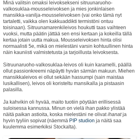
Minä valitsin omaksi leivoksekseni sitruunaruoho-
valkosuklaa-mousseleivoksen ja mies jonkinlaisen
mansikka-vanilja-mousseleivoksen (vai onko tämä nyt
tartaletti, vaikka olen kakkuaddikti termistöni ontuu
toisinaan). Sitruunamarenkileivos houkutti taas vaihteen
vuoksi, mutta päätin jättää sen ensi kertaan ja kokeilla tällä
kertaa jotain uutta makua. Mousseleivoksen hinta olisi
normaalisti 5e, mikä on mielestäni varsin kohtuullinen hinta
näin kauniisti valmistetusta ja tarjoillusta leivoksesta.
Sitruunaruoho-valkosuklaa-leivos oli kuin karamelli, päällä
ollut passionkreemi näpäytti hyvän särmän makuun. Miehen
mansikkaleivos ei ollut sekään hassumpi (sain maistaa
lusikallisen), leivos oli koristeltu mansikalla ja pistaasin
palasilla.
Ja kahvikin oli hyvää, maito tuotiin pöytään erillisessä
suloisessa kannussa. Minun on vielä ihan pakko ylistää
näitä paikan astioita, koska mielestäni ne olivat
ihanat
ja
hyvin tyyliin sopivat (näemmä
PIP studion
ja näitä saa
kuulemma esimerkiksi Stockalta).