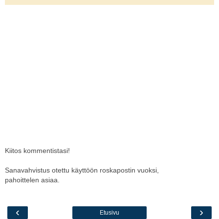
Kiitos kommentistasi!
Sanavahvistus otettu käyttöön roskapostin vuoksi,
pahoittelen asiaa.
‹
›
Etusivu