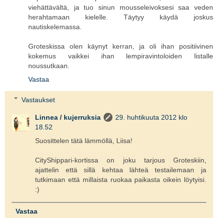
viehättävältä, ja tuo sinun mousseleivoksesi saa veden
herahtamaan kielelle. Täytyy käydä joskus
nautiskelemassa.
Groteskissa olen käynyt kerran, ja oli ihan positiivinen
kokemus vaikkei ihan lempiravintoloiden listalle
noussutkaan.
Vastaa
Vastaukset
Linnea / kujerruksia
29. huhtikuuta 2012 klo
18.52
Suosittelen tätä lämmöllä, Liisa!
CityShippari-kortissa on joku tarjous Groteskiin,
ajattelin että sillä kehtaa lähteä testailemaan ja
tutkimaan että millaista ruokaa paikasta oikein löytyisi.
:)
Vastaa