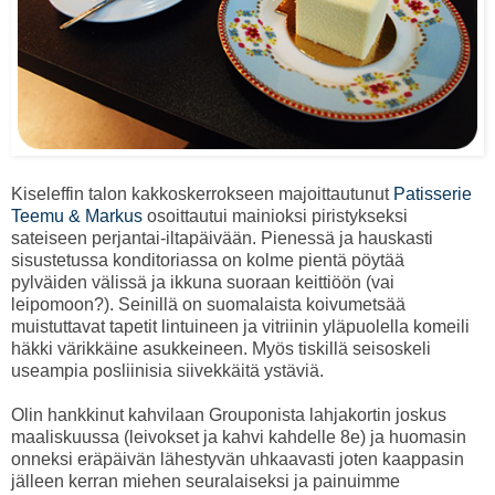
Kiseleffin talon kakkoskerrokseen majoittautunut
Patisserie
Teemu & Markus
osoittautui mainioksi piristykseksi
sateiseen perjantai-iltapäivään. Pienessä ja hauskasti
sisustetussa konditoriassa on kolme pientä pöytää
pylväiden välissä ja ikkuna suoraan keittiöön (vai
leipomoon?). Seinillä on suomalaista koivumetsää
muistuttavat tapetit lintuineen ja vitriinin yläpuolella komeili
häkki värikkäine asukkeineen. Myös tiskillä seisoskeli
useampia posliinisia siivekkäitä ystäviä.
Olin hankkinut kahvilaan Grouponista lahjakortin joskus
maaliskuussa (leivokset ja kahvi kahdelle 8e) ja huomasin
onneksi eräpäivän lähestyvän uhkaavasti joten kaappasin
jälleen kerran miehen seuralaiseksi ja painuimme