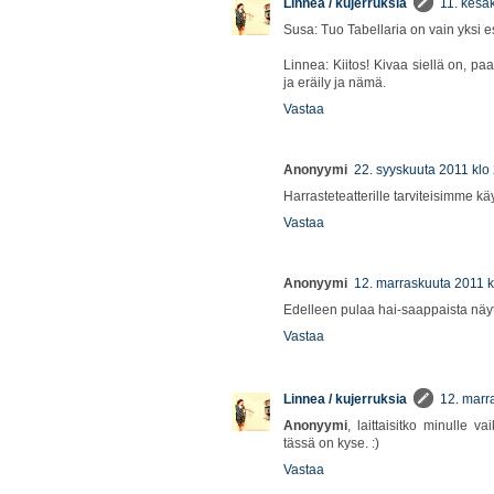
Linnea / kujerruksia
11. kesä
Susa: Tuo Tabellaria on vain yksi es
Linnea: Kiitos! Kivaa siellä on, 
ja eräily ja nämä.
Vastaa
Anonyymi
22. syyskuuta 2011 klo
Harrasteteatterille tarviteisimme käy
Vastaa
Anonyymi
12. marraskuuta 2011 k
Edelleen pulaa hai-saappaista näyt
Vastaa
Linnea / kujerruksia
12. marr
Anonyymi
, laittaisitko minulle 
tässä on kyse. :)
Vastaa