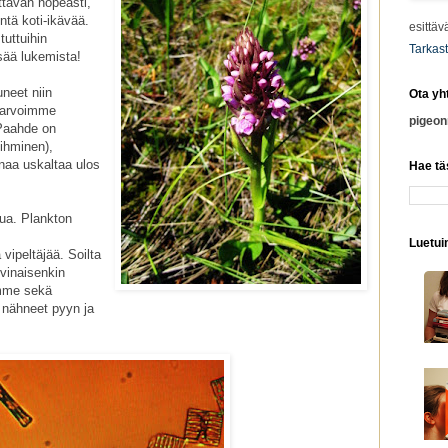
ttävän nopeasti,
ntä koti-ikävää.
esittäv
uttuihin
Tarkast
sää lukemista!
neet niin
Ota yh
 tarvoimme
pigeo
. Paahde on
eihminen),
einaa uskaltaa ulos
Hae tä
tua. Plankton
Luetuim
 vipeltäjää. Soilta
inaisenkin
mme sekä
 nähneet pyyn ja