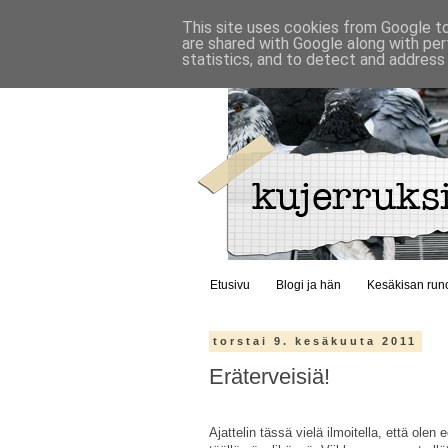
This site uses cookies from Google to 
are shared with Google along with per
statistics, and to detect and address
Etusivu
Blogi ja hän
Kesäkisan run
torstai 9. kesäkuuta 2011
Eräterveisiä!
Ajattelin tässä vielä ilmoitella, että olen