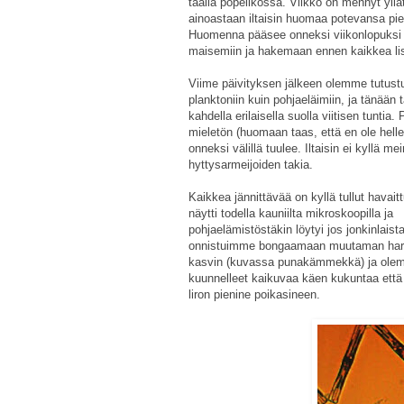
täällä pöpelikössä. Viikko on mennyt yllä
ainoastaan iltaisin huomaa potevansa pie
Huomenna pääsee onneksi viikonlopuksi t
maisemiin ja hakemaan ennen kaikkea li
Viime päivityksen jälkeen olemme tutustu
planktoniin kuin pohjaeläimiin, ja tänään
kahdella erilaisella suolla viitisen tuntia
mieletön (huomaan taas, että en ole hell
onneksi välillä tuulee. Iltaisin ei kyllä m
hyttysarmeijoiden takia.
Kaikkea jännittävää on kyllä tullut havait
näytti todella kauniilta mikroskoopilla ja
pohjaelämistöstäkin löytyi jos jonkinlaista
onnistuimme bongaamaan muutaman harv
kasvin (kuvassa punakämmekkä) ja ole
kuunnelleet kaikuvaa käen kukuntaa että
liron pienine poikasineen.