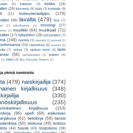
keikka
(16)
saatio
(5)
kabaree
(3)
tteri
(29)
klovneria
(8)
klubi
(3)
komedia
(9)
kutsuvieraslippu
(179)
ti
(11)
lavalta
(479)
eatteri
(46)
levy
(7)
monologi
(27)
tys
(1)
lukudraama
(1)
musiikki
(64)
musikaali
(71)
erros
(1)
atteri
(17)
nykysirkus
(28)
nykyteatteri
(7)
lmä
(168)
näyttely
(9)
operetti
(1)
paneeli
(1)
performanssi
(15)
raameissa
(8)
reactori
(1)
taide
olta
(7)
sirkus
(3)
spoken word
(4)
anssi
(56)
teatteri
(4)
tarinateatteri
(1)
video
(3)
a
(1)
Åbo Svenska Teatern
(1)
 ja yleisiä tunnisteita
lta
(479)
naiskirjailija
(374)
mainen kirjallisuus
(348)
irjailija
(330)
nöskirjallisuus
(235)
nninkielinen kirjallisuus
(153)
nkirja
(96)
spefi
(68)
esikoinen
arjakuva
(61)
tietokirja
(59)
tanssi
astenkirja
(50)
elokuva
(49)
fantasia
kirja
(44)
haaste
(43)
blogistania
(38)