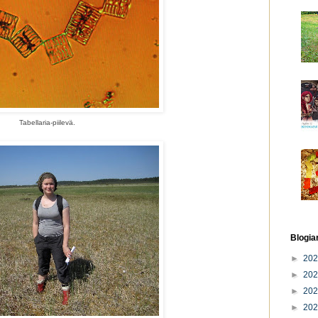
Tabellaria-piilevä.
Blogia
►
20
►
20
►
20
►
20