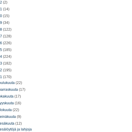
22
(2)
21
(14)
20
(15)
19
(34)
18
(122)
17
(128)
16
(226)
15
(185)
14
(224)
13
(182)
12
(195)
11
(170)
oulukuuta
(22)
arraskuuta
(17)
okakuuta
(17)
yyskuuta
(16)
lokuuta
(22)
einäkuuta
(9)
esäkuuta
(12)
esälöytöjä ja lahjoja