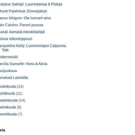
arjane Satrapi: Luumukanaa & Pistoja
huck Palahniuk: Eloonjäänyt
azuo Ishiguro: Ole luonani aina
talo Calvino: Paroni puussa
hanat, kamalat mieskirjailijat
oivoa viikonloppuun
acqueline Kelly: Luonnonlapsi Calpurnia
Tate
räterveisiä!
ecilia Samartin: Nora & Alicia
uojuoksua
erveiset Lammilta
oukokuuta
(14)
uhtikuuta
(11)
aaliskuuta
(14)
elmikuuta
(9)
ammikuuta
(7)
uria