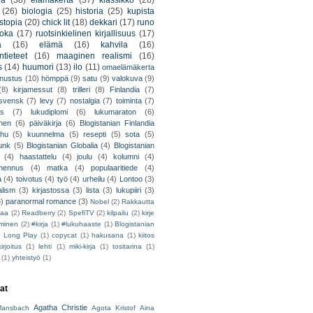
ja
(38)
elämäkerta
(37)
klassikko
(26)
(26)
biologia
(25)
historia
(25)
kupista
stopia
(20)
chick lit
(18)
dekkari
(17)
runo
uoka
(17)
ruotsinkielinen kirjallisuus
(17)
a
(16)
elämä
(16)
kahvila
(16)
tieteet
(16)
maaginen realismi
(16)
s
(14)
huumori
(13)
ilo
(11)
omaelämäkerta
nnustus
(10)
hömppä
(9)
satu
(9)
valokuva
(9)
(8)
kirjamessut
(8)
trilleri
(8)
Finlandia
(7)
ssvensk
(7)
levy
(7)
nostalgia
(7)
toiminta
(7)
ys
(7)
lukudiplomi
(6)
lukumaraton
(6)
nen
(6)
päiväkirja
(6)
Blogistanian Finlandia
hu
(5)
kuunnelma
(5)
resepti
(5)
sota
(5)
unk
(5)
Blogistanian Globalia
(4)
Blogistanian
(4)
haastattelu
(4)
joulu
(4)
kolumni
(4)
lmennus
(4)
matka
(4)
populaaritiede
(4)
a
(4)
toivotus
(4)
työ
(4)
urheilu
(4)
Lontoo
(3)
alism
(3)
kirjastossa
(3)
lista
(3)
lukupiiri
(3)
3)
paranormal romance
(3)
Nobel
(2)
Rakkautta
iaa
(2)
Readberry
(2)
SpefiTV
(2)
kilpailu
(2)
kirje
ominen
(2)
#kirja
(1)
#lukuhaaste
(1)
Blogistanian
)
Long Play
(1)
copycat
(1)
hakusana
(1)
kiitos
irjoitus
(1)
lehti
(1)
miki-kirja
(1)
tositarina
(1)
(1)
yhteistyö
(1)
jat
Agatha Christie
ansbach
Agota Kristof
Aina