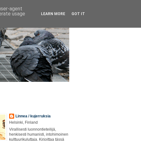
 user-agent
nerate usage
LEARN MORE
GOT IT
Linnea / kujerruksia
Helsinki, Finland
Virallisesti luonnontieteilijä,
henkisesti humanisti, intohimoinen
kulttuurikuluttaja. Kirjoittaa tässä