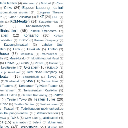
erin teatteri
(4)
Ateneum
(1)
Bolshoi
(1)
Circo
Cirko
(24)
Espoon kaupunginteatteri
2)
European Theatre
spoonlahden teatteri
(1)
HKT
(24)
ve
(8)
Gnab Collective
(4)
HRO
(1)
KOM-teatteri
(14)
lin
(1)
Kaapelitehdas
(1)
alo
(8)
Kansallisooppera
(8)
listeatteri
(55)
Kinetic Orchestra
(7)
atteri
(12)
Korjaamo
(16)
Kotkan
nteatteri
(1)
KultTV
(1)
Kuriton Company
(2)
 Kaupunginteatteri
(3)
Lahden Uusi
teri
(5)
Lahti
(3)
Lavaklubi
(5)
Lontoo
(3)
ouse
(38)
Malmitalo
(1)
Mathildedal
(2)
lia
(8)
Musiikkitalo
(4)
Musiikkiteatteri Musti
(1)
(5)
Oblivia
(7)
Orion
(4)
Partita
(1)
Porvoo
(2)
Q-teatteri
(16)
 kesäteatteri
(5)
R.E.A.D.
(1)
Red Nose Company
(4)
ta ja Anarkiaa
(2)
eatteri
(19)
Savoy
(3)
Samettiklubi
(1)
Stoa
(16)
(1)
Sibeliustalo
(2)
Suomenlinna
(1)
 Teatern
(5)
Tampereen Työväen Teatteri
(3)
Tanssiteatteri Raatikko
(5)
en teatteri
(2)
Teatteri
tteri Foxtrott
(1)
Teatteri Kantanäky
(2)
Teatteri Tuike
(20)
(4)
Teatteri Toivo
(5)
 Union
(6)
Teatteri Vantaa
(2)
Teatterimuseo
(1)
an Teatteri
(6)
Todellisuuden tutkimuskeskus
un Kaupunginteatteri
(10)
Valtimonteatteri
(7)
WHS
(5)
aistiteatteri
(4)
ativa
(1)
West End
(2)
tia
(15)
animaatio
(3)
baletti
(6)
dokumentti
okuva
(49)
esitystaide
(27)
illuusio
(6)