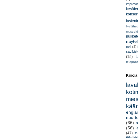
improvi
kesätea
konsert
lastent
livelähe
museoki
nukkete
näyte
peli
(3)
savikiek
t
(15)
telepati
Kirjoja
lava
koti
miesk
kään
engla
nuorte
(66)
s
(56)
l
(47)
e-