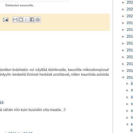
►
20
Sissisoturi avosuolla.
►
20
►
20
►
20
►
20
►
20
►
20
►
20
►
20
►
20
lankton todellakin voi näyttää kiehtovalta, kauniilta mikroskoopissa!
►
20
tyylin keskellä ihmiset herkästi unohtavat, miten kauniista asioista
▼
20
►
j
►
m
►
l
.16
►
s
ä vähän niin kuin kuulukin olla maalla...?
►
e
►
h
▼
k
K