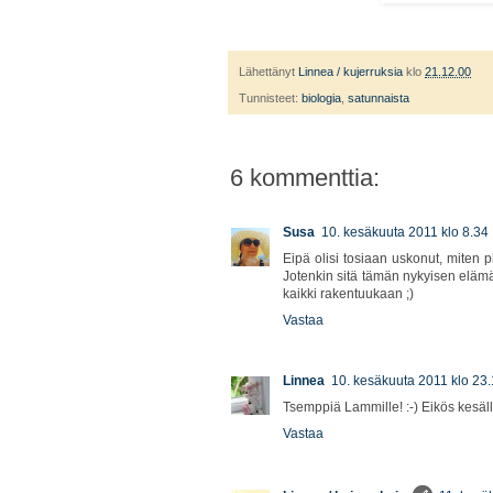
Lähettänyt
Linnea / kujerruksia
klo
21.12.00
Tunnisteet:
biologia
,
satunnaista
6 kommenttia:
Susa
10. kesäkuuta 2011 klo 8.34
Eipä olisi tosiaan uskonut, miten p
Jotenkin sitä tämän nykyisen elämän
kaikki rakentuukaan ;)
Vastaa
Linnea
10. kesäkuuta 2011 klo 23
Tsemppiä Lammille! :-) Eikös kesäll
Vastaa