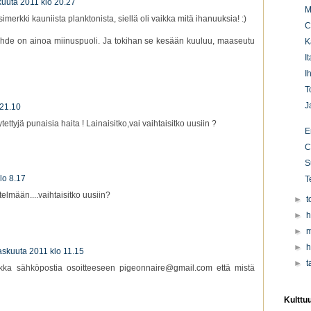
kuuta 2011 klo 20.27
M
imerkki kauniista planktonista, siellä oli vaikka mitä ihanuuksia! :)
C
paahde on ainoa miinuspuoli. Ja tokihan se kesään kuuluu, maaseutu
K
I
I
T
J
 21.10
tettyjä punaisia haita ! Lainaisitko,vai vaihtaisitko uusiin ?
E
C
S
lo 8.17
T
elmään....vaihtaisitko uusiin?
►
t
►
h
►
m
►
h
askuuta 2011 klo 11.15
►
t
vaikka sähköpostia osoitteeseen pigeonnaire@gmail.com että mistä
Kulttu