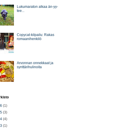
Lukumaraton alkaa än-yy-
tee...
Copycat-kilpailu: Rakas
romaanihenkilö
Arvonnan onnekkaat ja
synttärihulinoita
rkisto
26
(1)
25
(3)
24
(4)
23
(1)