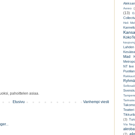
Aleksant
Aereo
(
(13)
E
Collecti
Heli Mek
Kannelt
Kansal
KokoTe
kaupungi
Lahden
Kesäteat
Mad H
Metropo
NT live
Puotilan
Rakkaut
Ryhmät
Sellosali
Svenska
oksi, pahoittelen asiaa.
Tampere
Tarinatea
Etusivu
Vanhempi viesti
Takomo
Teatteri
Tikkuril
(3)
Tur
Via Neg
akroba
el
(7)