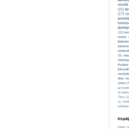
äänikir
novelli
(21)
dy
(17)
r
arvont
luonnon
jännity
(10)
tu
essee
finland
äänest
neulomi
(5)
kau
steamp
Kuopus
lukuva
ravintol
dirty re
ostos
(
ja Anark
(2)
leip
Tieto
(1
(1)
käsik
tyttökirja
Kirjaili
Adam M