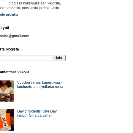
blogissa kokemuksiaan kirjoista,
ästä taiteesta, musiikista ja elokuvista.
ele profiilia
teyttä
nnaire@gmail.com
stä blogista
mat tällä viikolla
Vuoden verran kujerruksia -
kuulumisia ja synttäriarvonta
David Nicholls: One Day
(suom. Sinä päivänä)