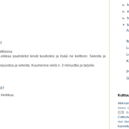
►
h
►
m
►
h
▼
t
A
It
a)
L
attilassa.
L
Leikkaa paahdetut leivät kuutioiksi ja lisää ne keittoon. Sekoita ja
K
rejuustoa ja sekoita. Kuumenna vielä n. 3 minuuttia ja tarjoile.
P
G
.07
n herkkua.
Kulttu
Aleksant
Aereo
(
(13)
E
Collecti
Heli Mek
Kannelt