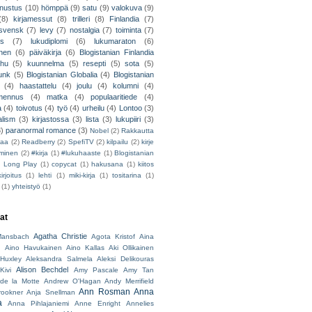
nnustus
(10)
hömppä
(9)
satu
(9)
valokuva
(9)
(8)
kirjamessut
(8)
trilleri
(8)
Finlandia
(7)
ssvensk
(7)
levy
(7)
nostalgia
(7)
toiminta
(7)
ys
(7)
lukudiplomi
(6)
lukumaraton
(6)
nen
(6)
päiväkirja
(6)
Blogistanian Finlandia
hu
(5)
kuunnelma
(5)
resepti
(5)
sota
(5)
unk
(5)
Blogistanian Globalia
(4)
Blogistanian
(4)
haastattelu
(4)
joulu
(4)
kolumni
(4)
lmennus
(4)
matka
(4)
populaaritiede
(4)
a
(4)
toivotus
(4)
työ
(4)
urheilu
(4)
Lontoo
(3)
alism
(3)
kirjastossa
(3)
lista
(3)
lukupiiri
(3)
3)
paranormal romance
(3)
Nobel
(2)
Rakkautta
iaa
(2)
Readberry
(2)
SpefiTV
(2)
kilpailu
(2)
kirje
ominen
(2)
#kirja
(1)
#lukuhaaste
(1)
Blogistanian
)
Long Play
(1)
copycat
(1)
hakusana
(1)
kiitos
irjoitus
(1)
lehti
(1)
miki-kirja
(1)
tositarina
(1)
(1)
yhteistyö
(1)
jat
Agatha Christie
ansbach
Agota Kristof
Aina
h
Aino Havukainen
Aino Kallas
Aki Ollikainen
Huxley
Aleksandra Salmela
Aleksi Delikouras
Alison Bechdel
Kivi
Amy Pascale
Amy Tan
de la Motte
Andrew O'Hagan
Andy Merrifield
Ann Rosman
Anna
rookner
Anja Snellman
a
Anna Pihlajaniemi
Anne Enright
Annelies