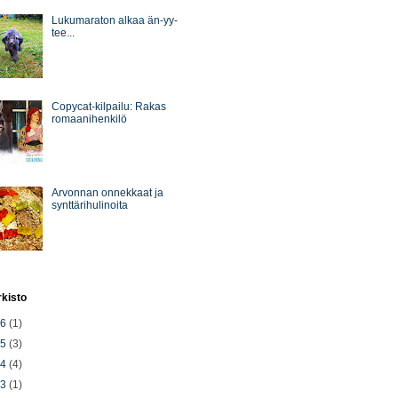
Lukumaraton alkaa än-yy-
tee...
Copycat-kilpailu: Rakas
romaanihenkilö
Arvonnan onnekkaat ja
synttärihulinoita
rkisto
26
(1)
25
(3)
24
(4)
23
(1)