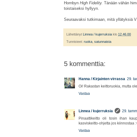
Hornbyn
High Fidelity.
Tänään vähän himot
toistaiseksi hyllyyn.
Seuraavaksi tutkimaan, mitä yllätyksiä 
Lähettänyt
Linnea / kujerruksia
klo
12.46.00
Tunnisteet:
ruoka
,
satunnaista
5 kommenttia:
Hanna / Kirjainten virrassa
29. t
Oi! Rakastan keittoruokia, mutta ol
Vastaa
Linnea / kujerruksia
29. tamm
Pinaattikeitto oli tosin ihan k
kasviskeitto-ohjetta jos kiinnostaa :
Vastaa