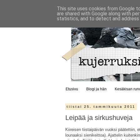
This site uses cookies from Google to 
are shared with Google along with per
statistics, and to detect and address
Etusivu
Blogi ja hän
Kesäkisan run
tiistai 25. tammikuuta 2011
Leipää ja sirkushuveja
Kiireisen tiistaipäivän vuoksi päätettiin, e
lounaaksi sienikeittoa). Ajattelin kuitenk