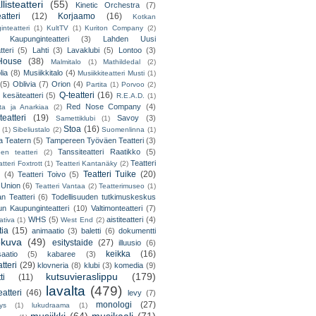
listeatteri
(55)
Kinetic Orchestra
(7)
atteri
(12)
Korjaamo
(16)
Kotkan
nteatteri
(1)
KultTV
(1)
Kuriton Company
(2)
 Kaupunginteatteri
(3)
Lahden Uusi
teri
(5)
Lahti
(3)
Lavaklubi
(5)
Lontoo
(3)
ouse
(38)
Malmitalo
(1)
Mathildedal
(2)
lia
(8)
Musiikkitalo
(4)
Musiikkiteatteri Musti
(1)
(5)
Oblivia
(7)
Orion
(4)
Partita
(1)
Porvoo
(2)
Q-teatteri
(16)
 kesäteatteri
(5)
R.E.A.D.
(1)
Red Nose Company
(4)
ta ja Anarkiaa
(2)
eatteri
(19)
Savoy
(3)
Samettiklubi
(1)
Stoa
(16)
(1)
Sibeliustalo
(2)
Suomenlinna
(1)
 Teatern
(5)
Tampereen Työväen Teatteri
(3)
Tanssiteatteri Raatikko
(5)
en teatteri
(2)
Teatteri
tteri Foxtrott
(1)
Teatteri Kantanäky
(2)
Teatteri Tuike
(20)
(4)
Teatteri Toivo
(5)
 Union
(6)
Teatteri Vantaa
(2)
Teatterimuseo
(1)
an Teatteri
(6)
Todellisuuden tutkimuskeskus
un Kaupunginteatteri
(10)
Valtimonteatteri
(7)
WHS
(5)
aistiteatteri
(4)
ativa
(1)
West End
(2)
tia
(15)
animaatio
(3)
baletti
(6)
dokumentti
okuva
(49)
esitystaide
(27)
illuusio
(6)
keikka
(16)
saatio
(5)
kabaree
(3)
tteri
(29)
klovneria
(8)
klubi
(3)
komedia
(9)
kutsuvieraslippu
(179)
ti
(11)
lavalta
(479)
eatteri
(46)
levy
(7)
monologi
(27)
tys
(1)
lukudraama
(1)