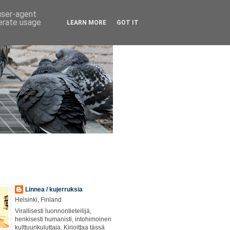
 user-agent
nerate usage
LEARN MORE
GOT IT
Linnea / kujerruksia
Helsinki, Finland
Virallisesti luonnontieteilijä,
henkisesti humanisti, intohimoinen
kulttuurikuluttaja. Kirjoittaa tässä