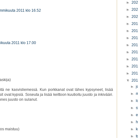
►
20
►
20
ammikuuta 2011 klo 16.52
►
20
►
20
►
20
►
20
ikuuta 2011 klo 17.00
►
20
►
20
►
20
►
20
►
20
askija)
▼
20
►
j
keitä ne kasvisliemessä. Kun porkkanat ovat lähes kypsyneet, lisää
►
m
it ovat kypsiä. Soseuta ja lisää keittoon kuutioitu juusto ja inkivääri.
nes juusto on sulanut.
►
l
►
s
►
e
►
h
►
k
jos maistuu)
►
t