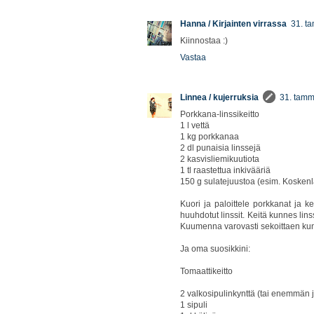
Hanna / Kirjainten virrassa
31. t
Kiinnostaa :)
Vastaa
Linnea / kujerruksia
31. tamm
Porkkana-linssikeitto
1 l vettä
1 kg porkkanaa
2 dl punaisia linssejä
2 kasvisliemikuutiota
1 tl raastettua inkivääriä
150 g sulatejuustoa (esim. Koskenl
Kuori ja paloittele porkkanat ja 
huuhdotut linssit. Keitä kunnes linss
Kuumenna varovasti sekoittaen kun
Ja oma suosikkini:
Tomaattikeitto
2 valkosipulinkynttä (tai enemmän 
1 sipuli