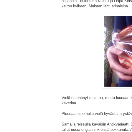
piipahdin Töölöntorin Kakku ja Leipä Ke
keiton kylkeen. Mukaan lähti arinaleipä.
Vielä en ehtinyt maistaa, mutta lounaan k
kaverina.
Plussaa leipomolle vielä hyvästä ja ystäv
Samalla reissulla käväisin Antikvariaatt
tullut uusia englanninkielisiä pokkareita. 