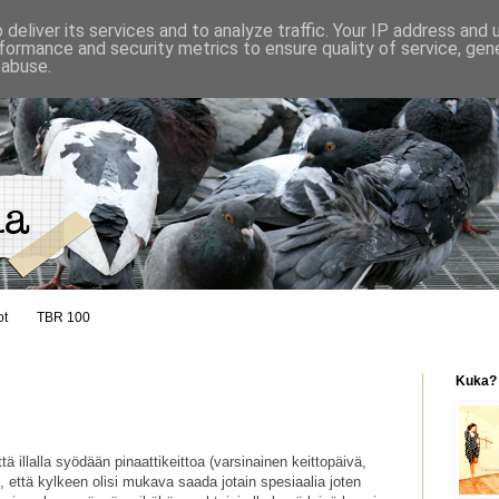
deliver its services and to analyze traffic. Your IP address and
formance and security metrics to ensure quality of service, ge
 abuse.
ot
TBR 100
Kuka?
ttä illalla syödään pinaattikeittoa (varsinainen keittopäivä,
in, että kylkeen olisi mukava saada jotain spesiaalia joten