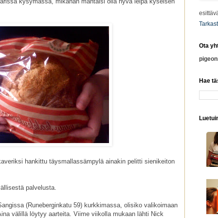
isarissa kysymässä, mikähän mahtaisi olla hyvä leipä kyseisen
esittäv
Tarkast
Ota yh
pigeo
Hae tä
Luetuim
averiksi hankittu täysmallassämpylä ainakin pelitti sienikeiton
ällisestä palvelusta.
i Sangissa (Runeberginkatu 59) kurkkimassa, olisiko valikoimaan
Aina välillä löytyy aarteita. Viime viikolla mukaan lähti Nick