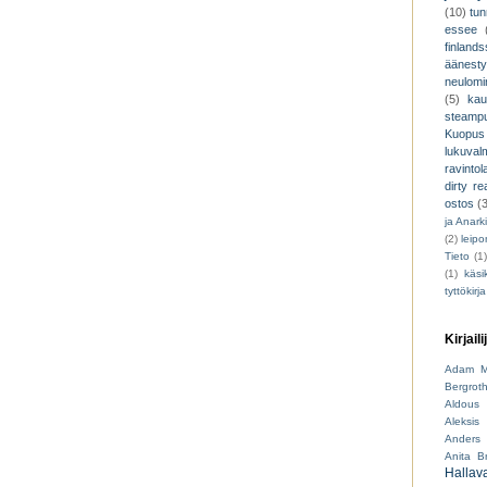
(10)
tu
essee
finland
äänest
neulomi
(5)
kau
steamp
Kuopus
lukuva
ravintol
dirty re
ostos
(
ja Anark
(2)
leip
Tieto
(1
(1)
käsik
tyttökirja
Kirjaili
Adam M
Bergrot
Aldous 
Aleksis 
Anders 
Anita B
Hallav