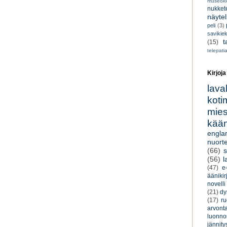
museoki
nukkete
näyte
peli
(3)
savikiek
t
(15)
telepati
Kirjoja
lava
koti
miesk
kään
engla
nuorte
(66)
s
(56)
l
(47)
e-
äänikir
novelli
(21)
dy
(17)
r
arvont
luonnon
jännity