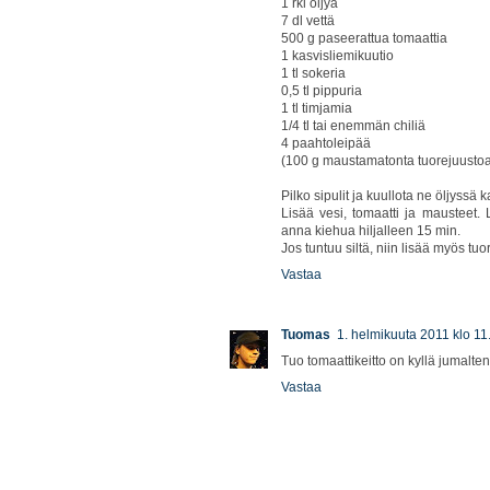
1 rkl öljyä
7 dl vettä
500 g paseerattua tomaattia
1 kasvisliemikuutio
1 tl sokeria
0,5 tl pippuria
1 tl timjamia
1/4 tl tai enemmän chiliä
4 paahtoleipää
(100 g maustamatonta tuorejuusto
Pilko sipulit ja kuullota ne öljyssä k
Lisää vesi, tomaatti ja mausteet. 
anna kiehua hiljalleen 15 min.
Jos tuntuu siltä, niin lisää myös tuo
Vastaa
Tuomas
1. helmikuuta 2011 klo 11
Tuo tomaattikeitto on kyllä jumalte
Vastaa