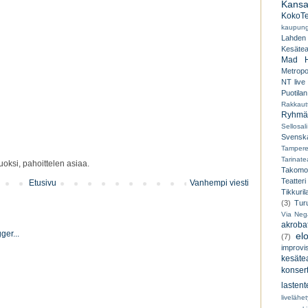
Kansal
KokoTe
kaupungi
Lahden
Kesäteat
Mad H
Metropo
NT live
Puotilan
Rakkaut
Ryhmät
Sellosali
Svenska
Tampere
Tarinatea
oksi, pahoittelen asiaa.
Takomo
Teatteri
Etusivu
Vanhempi viesti
Tikkuril
(3)
Tur
Via Neg
akroba
el
(7)
improvi
kesätea
konsert
lastent
livelähe