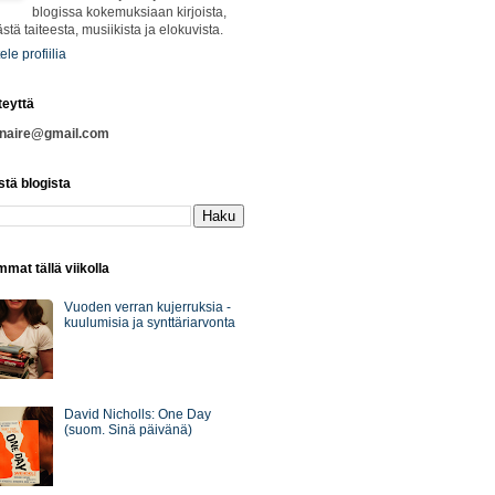
blogissa kokemuksiaan kirjoista,
ästä taiteesta, musiikista ja elokuvista.
ele profiilia
teyttä
nnaire@gmail.com
stä blogista
mat tällä viikolla
Vuoden verran kujerruksia -
kuulumisia ja synttäriarvonta
David Nicholls: One Day
(suom. Sinä päivänä)