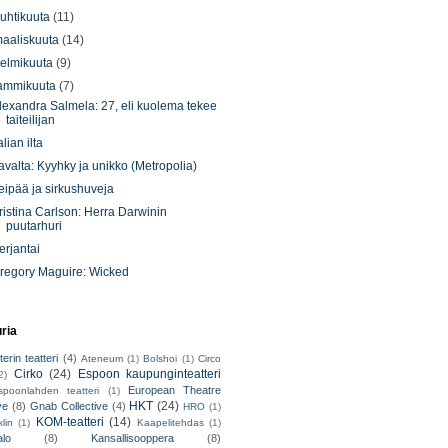
uhtikuuta
(11)
aaliskuuta
(14)
elmikuuta
(9)
ammikuuta
(7)
lexandra Salmela: 27, eli kuolema tekee
taiteilijan
alian ilta
avalta: Kyyhky ja unikko (Metropolia)
eipää ja sirkushuveja
ristina Carlson: Herra Darwinin
puutarhuri
erjantai
regory Maguire: Wicked
uria
erin teatteri
(4)
Ateneum
(1)
Bolshoi
(1)
Circo
Cirko
(24)
Espoon kaupunginteatteri
2)
European Theatre
spoonlahden teatteri
(1)
HKT
(24)
ve
(8)
Gnab Collective
(4)
HRO
(1)
KOM-teatteri
(14)
lin
(1)
Kaapelitehdas
(1)
alo
(8)
Kansallisooppera
(8)