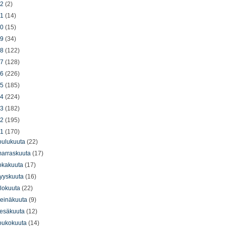
22
(2)
21
(14)
20
(15)
19
(34)
18
(122)
17
(128)
16
(226)
15
(185)
14
(224)
13
(182)
12
(195)
11
(170)
oulukuuta
(22)
arraskuuta
(17)
okakuuta
(17)
yyskuuta
(16)
lokuuta
(22)
einäkuuta
(9)
esäkuuta
(12)
oukokuuta
(14)