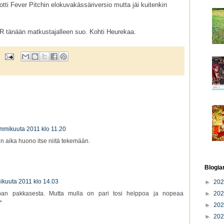
ti Fever Pitchin elokuvakässäriversio mutta jäi kuitenkin
VR tänään matkustajalleen suo. Kohti Heurekaa.
ammikuuta 2011 klo 11.20
en aika huono itse niitä tekemään.
Blogia
ikuuta 2011 klo 14.03
►
20
►
20
aupan pakkasesta. Mutta mulla on pari tosi helppoa ja nopeaa
>
►
20
►
20