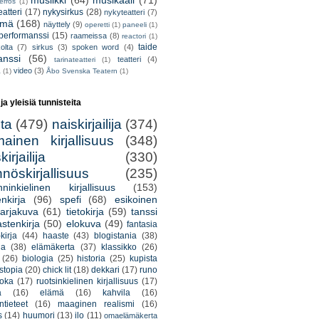
musiikki
(64)
musikaali
(71)
erros
(1)
atteri
(17)
nykysirkus
(28)
nykyteatteri
(7)
lmä
(168)
näyttely
(9)
operetti
(1)
paneeli
(1)
performanssi
(15)
raameissa
(8)
reactori
(1)
taide
olta
(7)
sirkus
(3)
spoken word
(4)
anssi
(56)
teatteri
(4)
tarinateatteri
(1)
video
(3)
a
(1)
Åbo Svenska Teatern
(1)
 ja yleisiä tunnisteita
lta
(479)
naiskirjailija
(374)
mainen kirjallisuus
(348)
irjailija
(330)
nöskirjallisuus
(235)
nninkielinen kirjallisuus
(153)
nkirja
(96)
spefi
(68)
esikoinen
arjakuva
(61)
tietokirja
(59)
tanssi
astenkirja
(50)
elokuva
(49)
fantasia
kirja
(44)
haaste
(43)
blogistania
(38)
ja
(38)
elämäkerta
(37)
klassikko
(26)
(26)
biologia
(25)
historia
(25)
kupista
stopia
(20)
chick lit
(18)
dekkari
(17)
runo
uoka
(17)
ruotsinkielinen kirjallisuus
(17)
a
(16)
elämä
(16)
kahvila
(16)
tieteet
(16)
maaginen realismi
(16)
s
(14)
huumori
(13)
ilo
(11)
omaelämäkerta